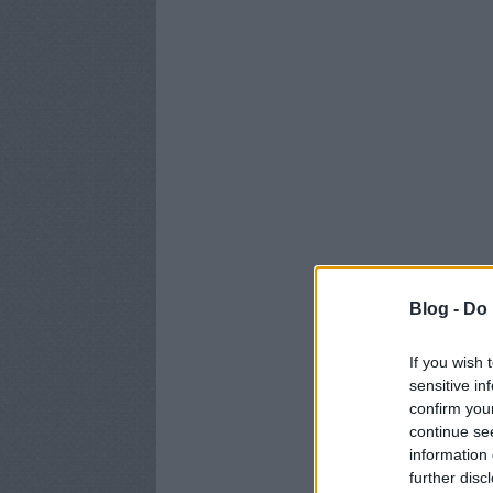
Blog -
Do 
If you wish 
sensitive in
confirm you
continue se
information 
further disc