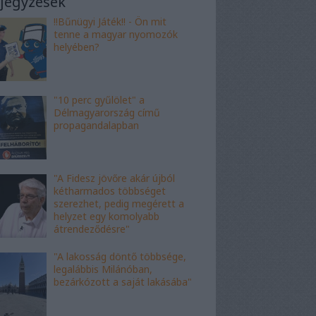
jegyzések
!!Bűnügyi Játék!! - Ön mit
tenne a magyar nyomozók
helyében?
"10 perc gyűlölet" a
Délmagyarország című
propagandalapban
"A Fidesz jövőre akár újból
kétharmados többséget
szerezhet, pedig megérett a
helyzet egy komolyabb
átrendeződésre"
"A lakosság döntő többsége,
legalábbis Milánóban,
bezárkózott a saját lakásába"