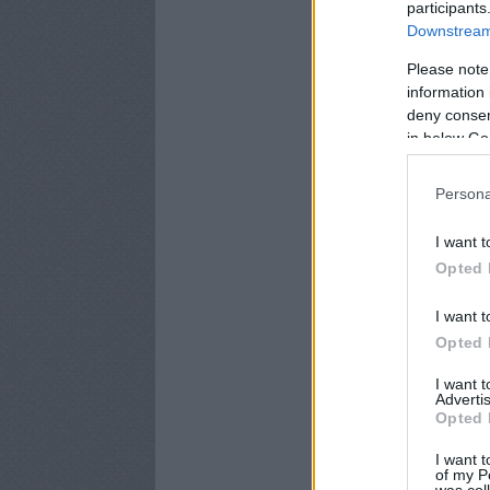
participants
Downstream 
Please note
information 
deny consent
in below Go
Persona
I want t
Opted 
I want t
Opted 
I want 
Advertis
Opted 
I want t
of my P
was col