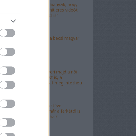
"Már csak az hiányzik, hogy
valami idióta hitleres videót
csináljon ebből is"
"Mély torok" a bécsi magyar
nagykövet?
"Mészáros nyeri majd a női
kalapácsvetést is, a
kabalafigurákat meg intézheti
Gyárfás!"
"Minőségi" köztévé -
hamarosan, már a farkától is
bűzleni fog a hal?