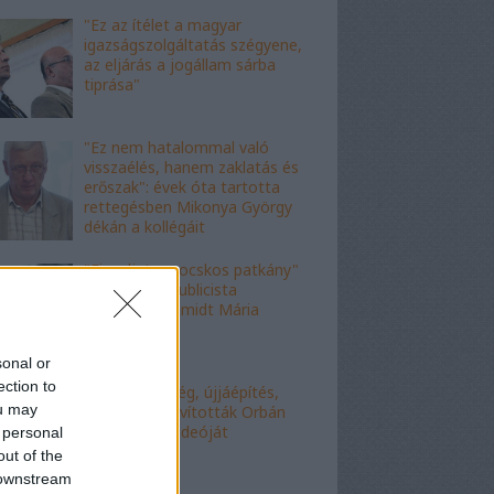
"Ez az ítélet a magyar
igazságszolgáltatás szégyene,
az eljárás a jogállam sárba
tiprása"
"Ez nem hatalommal való
visszaélés, hanem zaklatás és
erőszak": évek óta tartotta
rettegésben Mikonya György
dékán a kollégáit
"Figyelj, te mocskos patkány"
- a fideszes publicista
nekiesett Schmidt Mária
fiának
sonal or
ection to
"Kell-e segítség, újjáépítés,
ou may
bármi?" - Kijavították Orbán
telefonálós videóját
 personal
out of the
 downstream