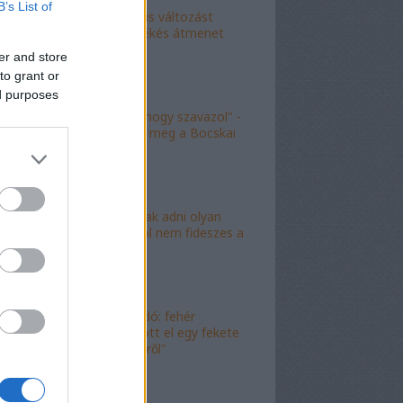
B’s List of
"Kokó radikális változást
akart, én a békés átmenet
híve vagyok"
er and store
to grant or
ed purposes
"Köszönöm, hogy szavazol" -
molinó jelent meg a Bocskai
út felett
"Lóf.szt fognak adni olyan
területre, ahol nem fideszes a
képviselő"
"Magyar híradó: fehér
gyereket lopott el egy fekete
férfi az erkélyről"