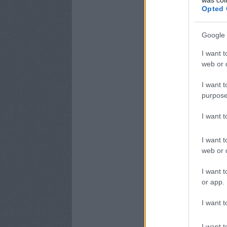
Opted 
Google 
I want t
web or d
I want t
purpose
I want 
I want t
web or d
I want t
or app.
I want t
I want t