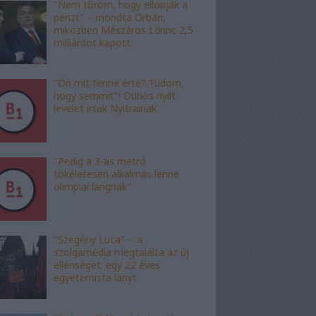
"Nem tűröm, hogy ellopják a
pénzt" – mondta Orbán,
miközben Mészáros Lőrinc 2,5
milliárdot kapott
"Ön mit tenne érte? Tudom,
hogy semmit"! Dühös nyílt
levelet írtak Nyitrainak
"Pedig a 3-as metró
tökéletesen alkalmas lenne
olimpiai lángnak"
"Szegény Luca" - a
szolgamédia megtalálta az új
ellenséget: egy 22 éves
egyetemista lányt