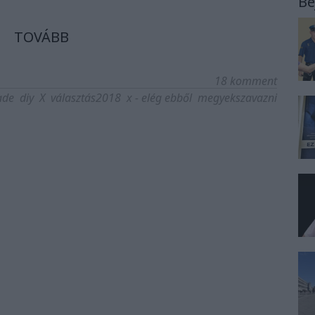
Be
TOVÁBB
18
komment
de
diy
X
választás2018
x - elég ebből
megyekszavazni