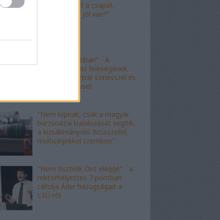
"Nagyot ment a csapat,
Viktor! Család jól van?"
"nem kishazánban" - A
fideszes borász feleségének
esete az ausztrál színésszel és
az angol nyelvvel
"Nem lopnak, csak a magyar
burzsoázia kialakulását segítik,
a kizsákmányoló Brüsszellel,
multicégekkel szemben"
"Nem tisztelik Önt eléggé" - a
rektorhelyettes 7 pontban
cáfolja Áder hazugságait a
CEU-ról