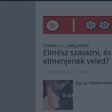
Címkék
»
x_-_elég_ebből
Elmész szavazni, é
elmenjenek veled?
2018. március 27.
-
Spectra
Egy új, ötletes ke