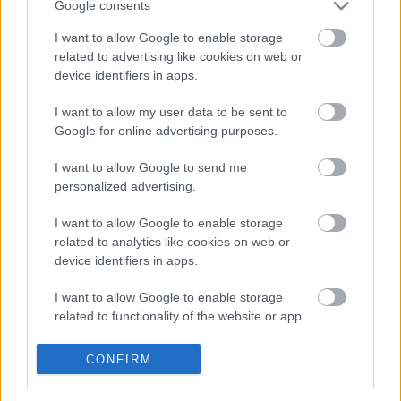
Google consents
I want to allow Google to enable storage
related to advertising like cookies on web or
device identifiers in apps.
I want to allow my user data to be sent to
Google for online advertising purposes.
I want to allow Google to send me
Bayer bocsánatkérése maga is egy
personalized advertising.
provokáció volt
I want to allow Google to enable storage
Mr Flynn Rider
•
2017. május 09.
40
related to analytics like cookies on web or
device identifiers in apps.
Csodálkoznánk, ha a kávézóba invitált civileket nem
I want to allow Google to enable storage
baseball-ütővel és vérben forgó szemekkel várná.
related to functionality of the website or app.
I want to allow Google to enable storage
CONFIRM
related to personalization.