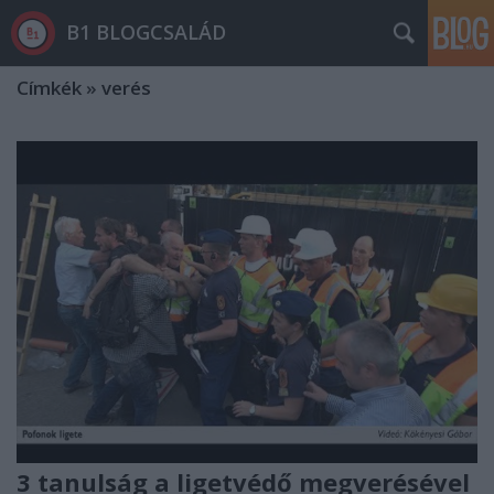
B1 BLOGCSALÁD
Címkék
»
verés
3 tanulság a ligetvédő megverésével