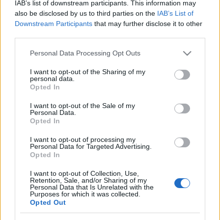
IAB’s list of downstream participants. This information may
also be disclosed by us to third parties on the
IAB’s List of
Downstream Participants
that may further disclose it to other
third parties.
Durvul: kiverték fogát az egyik
Please note that this website/app uses one or more Google
Personal Data Processing Opt Outs
jobbikosnak, a másikra fegyvert
services and may gather and store information including but
fogtak
not limited to your visit or usage behaviour. You may click to
I want to opt-out of the Sharing of my
personal data.
grant or deny consent to Google and its third-party tags to
Opted In
Mr Flynn Rider
•
2018. április 06.
7
use your data for below specified purposes in below Google
consent section.
I want to opt-out of the Sale of my
Personal Data.
A fideszes plakátrongálók és a jobbikos aktivisták
Opted In
tegnap is, ma is összebalhéztak. Fegyver is előkerült,
de még nem tudni, hogy kicsoda és miért rántott
I want to opt-out of processing my
pisztolyt a jobbikosokra.
Personal Data for Targeted Advertising.
Opted In
I want to opt-out of Collection, Use,
Retention, Sale, and/or Sharing of my
Personal Data that Is Unrelated with the
Purposes for which it was collected.
Opted Out