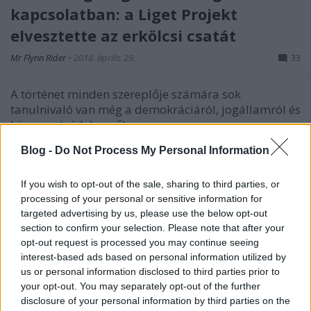
kapcsolatban: a Liget Projekt
elvesztette az erkölcsi csatát
Mr Flynn Rider
•
2018. április 29.
33
A történet minden szereplője számára sok
tanulnivaló van még a demokráciáról, jogállamról és
környezetvédelemről.
Blog -
Do Not Process My Personal Information
If you wish to opt-out of the sale, sharing to third parties, or
processing of your personal or sensitive information for
targeted advertising by us, please use the below opt-out
section to confirm your selection. Please note that after your
opt-out request is processed you may continue seeing
interest-based ads based on personal information utilized by
us or personal information disclosed to third parties prior to
your opt-out. You may separately opt-out of the further
disclosure of your personal information by third parties on the