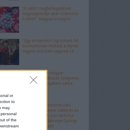
"A valós megbetegedések
nagyságrendje akár százezres
is lehet" Magyarországon
"Egy emberként ugrottunk fel,
iszonyatosan örülünk a díjnak,
nagyon büszkék vagyunk rá"
"Ez az ítélet a magyar
igazságszolgáltatás szégyene,
az eljárás a jogállam sárba
tiprása"
sonal or
ection to
"Ez nem hatalommal való
ou may
visszaélés, hanem zaklatás és
 personal
erőszak": évek óta tartotta
out of the
rettegésben Mikonya György
dékán a kollégáit
 downstream