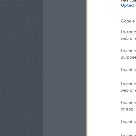
Opted 
Google 
I want t
web or d
I want t
purpose
I want 
I want t
web or d
I want t
or app.
I want t
I want t