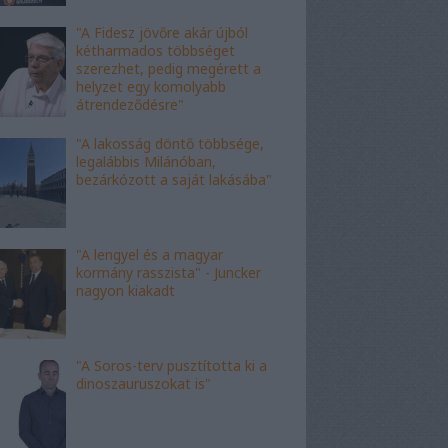
"A Fidesz jövőre akár újból
kétharmados többséget
szerezhet, pedig megérett a
helyzet egy komolyabb
átrendeződésre"
"A lakosság döntő többsége,
legalábbis Milánóban,
bezárkózott a saját lakásába"
"A lengyel és a magyar
kormány rasszista" - Juncker
nagyon kiakadt
"A Soros-terv pusztította ki a
dinoszauruszokat is"