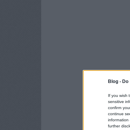
Blog -
Do 
If you wish 
sensitive in
confirm you
continue se
information 
further disc