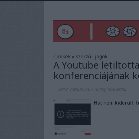
Címkék
»
szerzői_jogok
A Youtube letiltott
konferenciájának k
2018. május 23.
-
nickgrabowszki
Hát nem kiderült, 