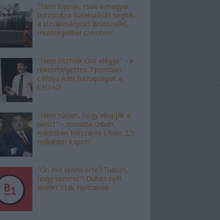
"Nem lopnak, csak a magyar
burzsoázia kialakulását segítik,
a kizsákmányoló Brüsszellel,
multicégekkel szemben"
"Nem tisztelik Önt eléggé" - a
rektorhelyettes 7 pontban
cáfolja Áder hazugságait a
CEU-ról
"Nem tűröm, hogy ellopják a
pénzt" – mondta Orbán,
miközben Mészáros Lőrinc 2,5
milliárdot kapott
"Ön mit tenne érte? Tudom,
hogy semmit"! Dühös nyílt
levelet írtak Nyitrainak