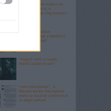
"Mészáros nyeri majd a női
kalapácsvetést is, a
kabalafigurákat meg intézheti
Gyárfás!"
"Minőségi" köztévé -
hamarosan, már a farkától is
bűzleni fog a hal?
"Nagyot ment a csapat,
Viktor! Család jól van?"
"nem kishazánban" - A
fideszes borász feleségének
esete az ausztrál színésszel és
az angol nyelvvel