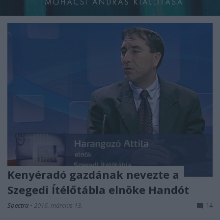
Kenyéradó gazdának nevezte a
Szegedi Ítélőtábla elnöke Handót
Spectra
•
2016. március 13.
14