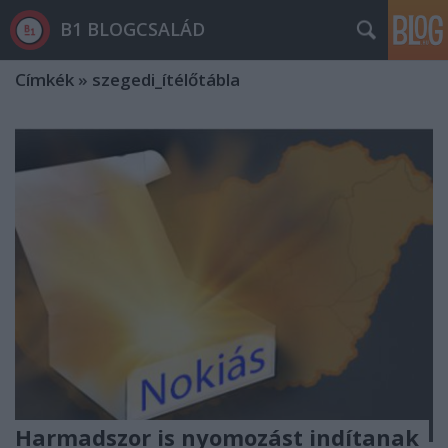
B1 BLOGCSALÁD
Címkék
»
szegedi_ítélőtábla
Harmadszor is nyomozást indítanak