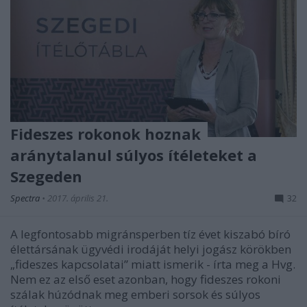
Fideszes rokonok hoznak
aránytalanul súlyos ítéleteket a
Szegeden
Spectra
•
2017. április 21.
32
A legfontosabb migránsperben tíz évet kiszabó bíró
élettársának ügyvédi irodáját helyi jogász körökben
„fideszes kapcsolatai” miatt ismerik - írta meg a Hvg.
Nem ez az első eset azonban, hogy fideszes rokoni
szálak húzódnak meg emberi sorsok és súlyos