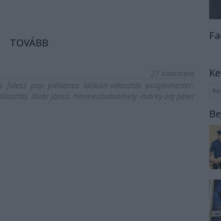
Fa
TOVÁBB
Ke
27
komment
s
fidesz
pap
plébános
időközi választás
polgármester-
álasztás
lázár jánso
hórmezővásárhely
márky-zaj péter
Be