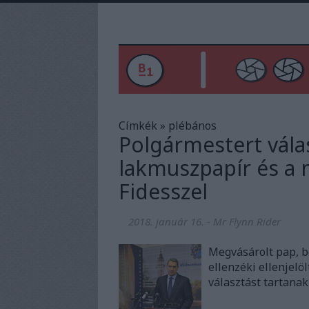
Címkék
»
plébános
Polgármestert vála
lakmuszpapír és a
Fidesszel
2018. január 16.
-
Mr Flynn Rider
Megvásárolt pap, be
ellenzéki ellenjel
választást tartana