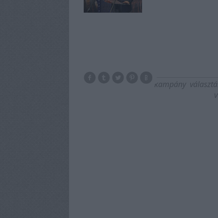
kampány
választá
v