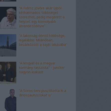
"A Fidesz jövőre akár újból
kétharmados többséget
szerezhet, pedig megérett a
helyzet egy komolyabb
átrendeződésre"
"A lakosság döntő többsége,
legalábbis Milánóban,
bezárkózott a saját lakásába"
"A lengyel és a magyar
kormány rasszista" - Juncker
nagyon kiakadt
"A Soros-terv pusztította ki a
dinoszauruszokat is"