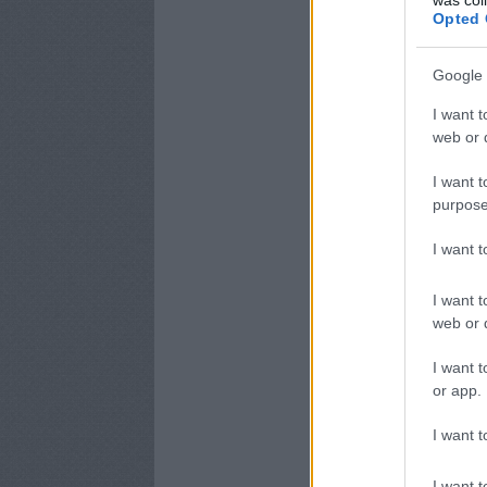
Opted 
Google 
I want t
web or d
I want t
purpose
I want 
I want t
web or d
I want t
or app.
I want t
I want t