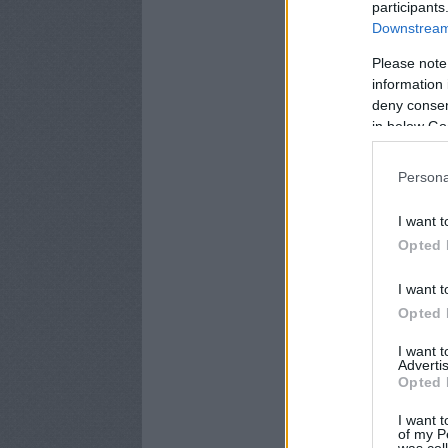
participants
Downstream 
Please note
information 
deny consent
in below Go
Persona
I want t
Opted 
I want t
Opted 
I want 
Advertis
Opted 
I want t
of my P
was col