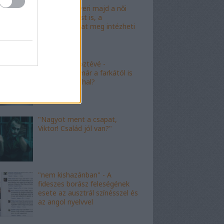
"Mészáros nyeri majd a női
kalapácsvetést is, a
kabalafigurákat meg intézheti
Gyárfás!"
"Minőségi" köztévé -
hamarosan, már a farkától is
bűzleni fog a hal?
"Nagyot ment a csapat,
Viktor! Család jól van?"
"nem kishazánban" - A
fideszes borász feleségének
esete az ausztrál színésszel és
az angol nyelvvel