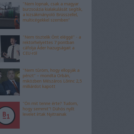
"Nem lopnak, csak a magyar
burzsoázia kialakulását segítik,
a kizsákmányoló Brüsszellel,
multicégekkel szemben"
"Nem tisztelik Önt eléggé" - a
rektorhelyettes 7 pontban
cáfolja Áder hazugságait a
CEU-ról
"Nem tűröm, hogy ellopják a
pénzt" – mondta Orbán,
miközben Mészáros Lőrinc 2,5
milliárdot kapott
"Ön mit tenne érte? Tudom,
hogy semmit"! Dühös nyílt
levelet írtak Nyitrainak