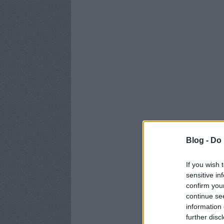
Blog -
Do 
If you wish 
sensitive in
confirm you
continue se
information 
further disc