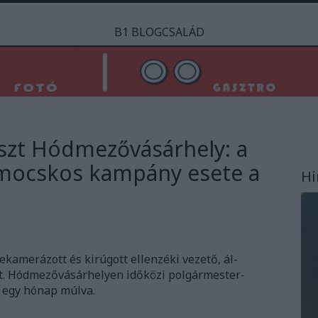
B1 BLOGCSALÁD
szt Hódmezővásárhely: a
 mocskos kampány esete a
Hi
kamerázott és kirúgott ellenzéki vezető, ál-
ölt. Hódmezővásárhelyen időközi polgármester-
k egy hónap múlva.