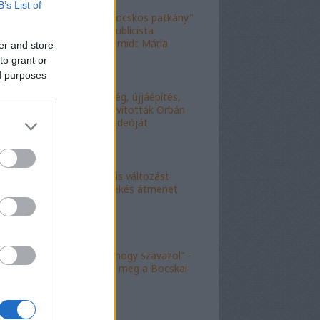
B’s List of
"Figyelj, te mocskos patkány"
- a fideszes publicista
nekiesett Schmidt Mária
er and store
fiának
to grant or
ed purposes
"Kell-e segítség, újjáépítés,
bármi?" - Kijavították Orbán
telefonálós videóját
"Kokó radikális változást
akart, én a békés átmenet
híve vagyok"
"Köszönöm, hogy szavazol" -
molinó jelent meg a Bocskai
út felett