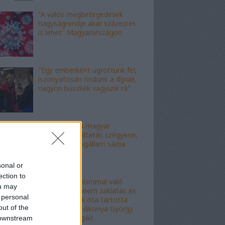
"A valós megbetegedések
nagyságrendje akár százezres
is lehet" Magyarországon
"Egy emberként ugrottunk fel,
iszonyatosan örülünk a díjnak,
nagyon büszkék vagyunk rá"
"Ez az ítélet a magyar
igazságszolgáltatás szégyene,
az eljárás a jogállam sárba
tiprása"
sonal or
ection to
"Ez nem hatalommal való
ou may
visszaélés, hanem zaklatás és
 personal
erőszak": évek óta tartotta
out of the
rettegésben Mikonya György
dékán a kollégáit
 downstream