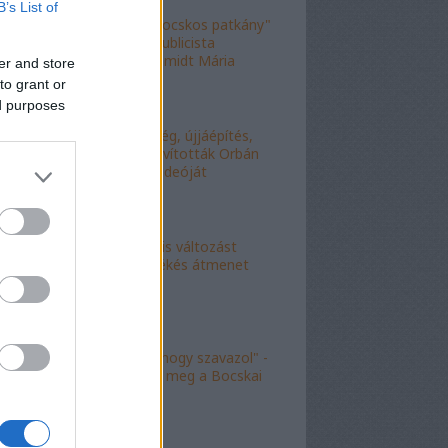
B’s List of
"Figyelj, te mocskos patkány"
- a fideszes publicista
nekiesett Schmidt Mária
er and store
fiának
to grant or
ed purposes
"Kell-e segítség, újjáépítés,
bármi?" - Kijavították Orbán
telefonálós videóját
"Kokó radikális változást
akart, én a békés átmenet
híve vagyok"
"Köszönöm, hogy szavazol" -
molinó jelent meg a Bocskai
út felett