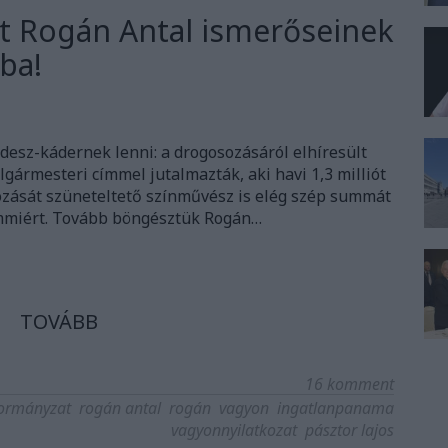
t Rogán Antal ismerőseinek
ba!
desz-kádernek lenni: a drogosozásáról elhíresült
lgármesteri címmel jutalmazták, aki havi 1,3 milliót
kozását szüneteltető színművész is elég szép summát
miért. Tovább böngésztük Rogán…
TOVÁBB
16
komment
ormányzat
rogán antal
rogán
vagyon
ingatlanpanama
vagyonnyilatkozat
pásztor lajos