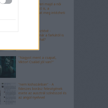
"Mészáros nyeri majd a női
kalapácsvetést is, a
kabalafigurákat meg intézheti
Gyárfás!"
"Minőségi" köztévé -
hamarosan, már a farkától is
bűzleni fog a hal?
"Nagyot ment a csapat,
Viktor! Család jól van?"
"nem kishazánban" - A
fideszes borász feleségének
esete az ausztrál színésszel és
az angol nyelvvel