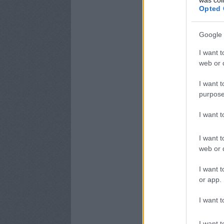
Opted 
Google 
I want t
web or d
I want t
purpose
I want 
I want t
web or d
I want t
or app.
I want t
I want t