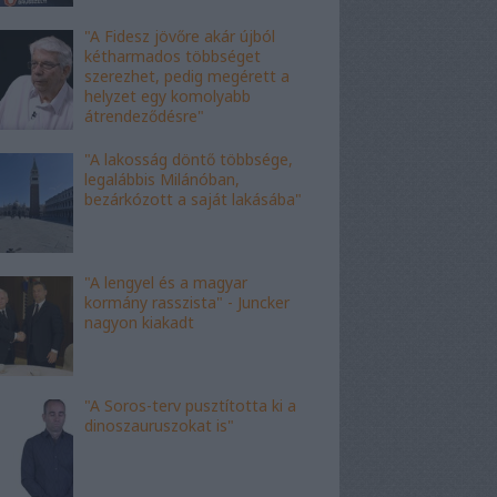
"A Fidesz jövőre akár újból
kétharmados többséget
szerezhet, pedig megérett a
helyzet egy komolyabb
átrendeződésre"
"A lakosság döntő többsége,
legalábbis Milánóban,
bezárkózott a saját lakásába"
"A lengyel és a magyar
kormány rasszista" - Juncker
nagyon kiakadt
"A Soros-terv pusztította ki a
dinoszauruszokat is"