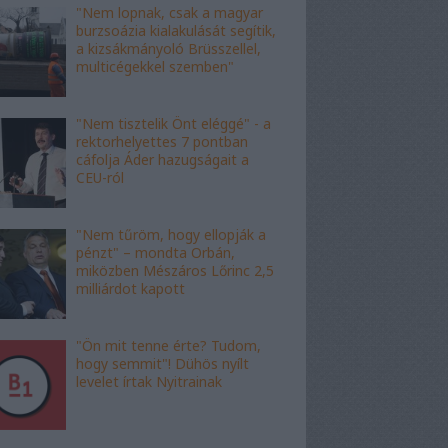
"Nem lopnak, csak a magyar
burzsoázia kialakulását segítik,
a kizsákmányoló Brüsszellel,
multicégekkel szemben"
"Nem tisztelik Önt eléggé" - a
rektorhelyettes 7 pontban
cáfolja Áder hazugságait a
CEU-ról
"Nem tűröm, hogy ellopják a
pénzt" – mondta Orbán,
miközben Mészáros Lőrinc 2,5
milliárdot kapott
"Ön mit tenne érte? Tudom,
hogy semmit"! Dühös nyílt
levelet írtak Nyitrainak