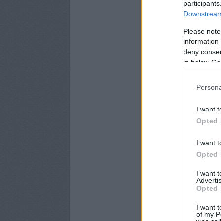
participants
Downstream 
Please note
information 
deny consent
in below Go
Persona
I want t
Opted 
I want t
Opted 
I want 
Advertis
Opted 
I want t
of my P
was col