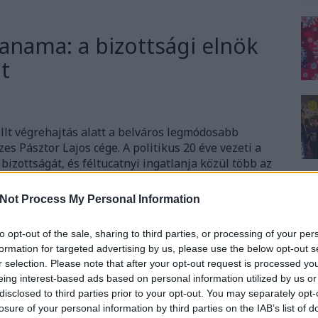
panama: a bizottsági elnök
t
llt végrehajtás alatt a belváros legmódosabb
zes Pásztor Lajos cége. A politikus 20 éve vezeti a
 bizottságát, és féltucatnyi ingatlanja közül több az
 amelyeket kivétel nélkül ebben a…
Not Process My Personal Information
to opt-out of the sale, sharing to third parties, or processing of your per
formation for targeted advertising by us, please use the below opt-out s
TOVÁBB
r selection. Please note that after your opt-out request is processed y
eing interest-based ads based on personal information utilized by us or
disclosed to third parties prior to your opt-out. You may separately opt-
6
komment
losure of your personal information by third parties on the IAB’s list of
n antal
ingatlanpanama
ingatlanbotrány
pásztor lajos