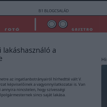
B1 BLOGCSALÁD
i lakáshasználó a
e
Hi
netre az ingatlanbotrányairól hírhedtté vált V.
zat képviselőinek a vagyonnyilatkozatai is. Van
i annyira nincstelen, hogy szívességi
lpolgármesternek sincs saját lakása.