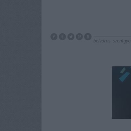
belváros
szentgyö