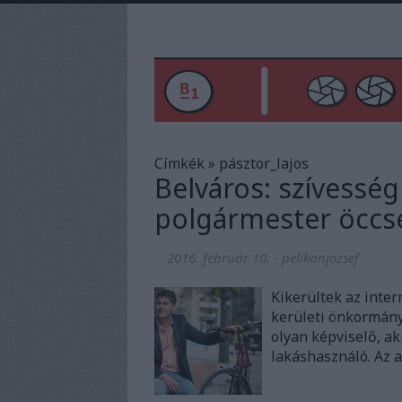
Címkék
»
pásztor_lajos
Belváros: szívesség
polgármester öccs
2016. február 10.
-
pelikanjozsef
Kikerültek az inter
kerületi önkormány
olyan képviselő, ak
lakáshasználó. Az a