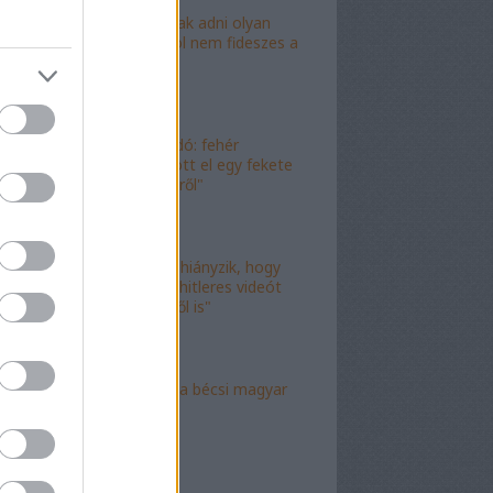
"Lóf.szt fognak adni olyan
területre, ahol nem fideszes a
képviselő"
"Magyar híradó: fehér
gyereket lopott el egy fekete
férfi az erkélyről"
"Már csak az hiányzik, hogy
valami idióta hitleres videót
csináljon ebből is"
"Mély torok" a bécsi magyar
nagykövet?