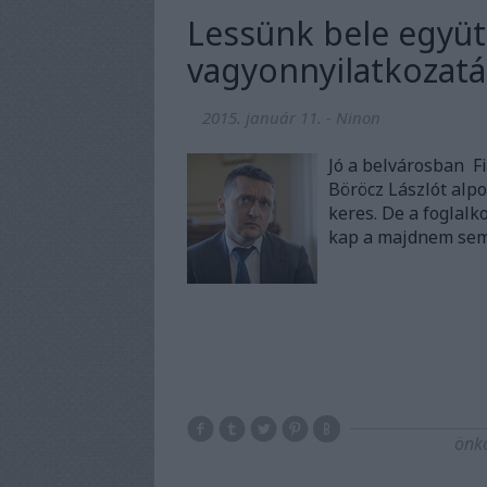
Lessünk bele együt
vagyonnyilatkozatá
2015. január 11.
-
Ninon
Jó a belvárosban Fi
Böröcz Lászlót alpo
keres. De a foglal
kap a majdnem sem
önk