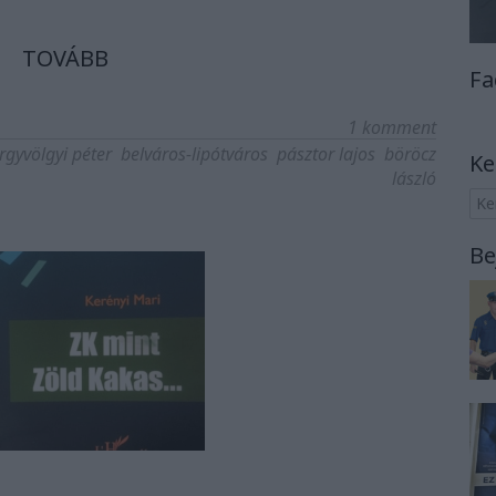
TOVÁBB
Fa
1
komment
rgyvölgyi péter
belváros-lipótváros
pásztor lajos
böröcz
Ke
lászló
Be