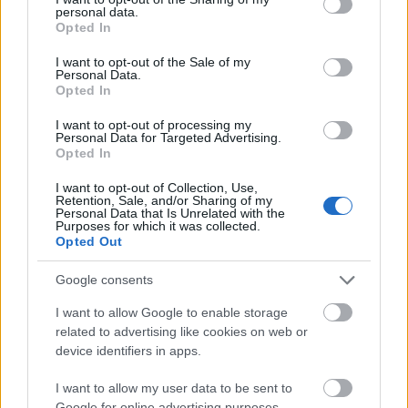
personal data.
grant or deny consent to Google and its third-party tags to
Opted In
use your data for below specified purposes in below Google
consent section.
I want to opt-out of the Sale of my
Personal Data.
Opted In
I want to opt-out of processing my
Personal Data for Targeted Advertising.
Opted In
I want to opt-out of Collection, Use,
Retention, Sale, and/or Sharing of my
Personal Data that Is Unrelated with the
Purposes for which it was collected.
Opted Out
A Fidesz beijedt és fegyverkezik:
Google consents
aknavető és könnygázgránát,
gépkarabély az Országgyűlési
I want to allow Google to enable storage
related to advertising like cookies on web or
Őrségnél
device identifiers in apps.
Mr Flynn Rider
•
2017. április 19.
26
I want to allow my user data to be sent to
Google for online advertising purposes.