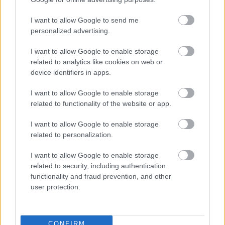
Egyértelmű, hogy megijedt a Fidesz a tüntetőktől és
az is, hogy nem tömegoszlatásra használják ezeket a
I want to allow Google to send me
fegyvereket. Hanem ölésre.
personalized advertising.
I want to allow Google to enable storage
related to analytics like cookies on web or
device identifiers in apps.
I want to allow Google to enable storage
related to functionality of the website or app.
I want to allow Google to enable storage
related to personalization.
I want to allow Google to enable storage
related to security, including authentication
functionality and fraud prevention, and other
user protection.
Minek ide kétharmad? Küldje
egyenesen a Fidesz az
CONFIRM