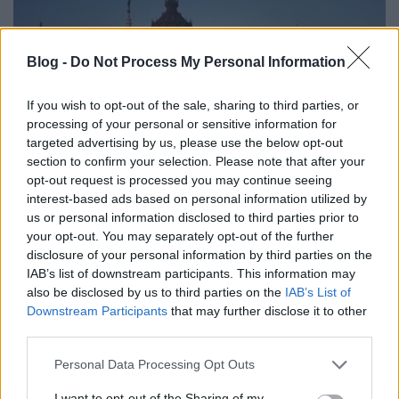
Blog -
Do Not Process My Personal Information
If you wish to opt-out of the sale, sharing to third parties, or
processing of your personal or sensitive information for
targeted advertising by us, please use the below opt-out
section to confirm your selection. Please note that after your
opt-out request is processed you may continue seeing
interest-based ads based on personal information utilized by
us or personal information disclosed to third parties prior to
Megduplázza a Fidesz a parlamenti
your opt-out. You may separately opt-out of the further
disclosure of your personal information by third parties on the
fizetéseket, de csak azokat
IAB’s list of downstream participants. This information may
nickgrabowszki
•
2017. november 22.
29
also be disclosed by us to third parties on the
IAB’s List of
Downstream Participants
that may further disclose it to other
third parties.
Mindenki másé változatlan marad.
Please note that this website/app uses one or more Google
Personal Data Processing Opt Outs
services and may gather and store information including but
not limited to your visit or usage behaviour. You may click to
I want to opt-out of the Sharing of my