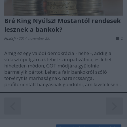
Bré King Nyúlsz! Mostantól rendesek
lesznek a bankok?
Ficsúrfi
•
2014. november 25.
2
Amíg ez egy valódi demokrácia - hehe -, addig a
választópolgárnak lehet szimpatizálnia, és lehet
hihetetlen módon, GOT módjára gyűlölnie
bármelyik pártot. Lehet a fair bankokról szóló
törvényt is marhaságnak, narancssárga,
profitorientált hányásnak gondolni, ám kivételesen…