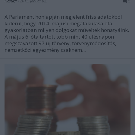
Ficsúrfi
•
2015. január 02.
5
A Parlament honlapján megjelent friss adatokból
kiderül, hogy 2014. májusi megalakulása óta,
gyakorlatban milyen dolgokat műveltek honatyáink.
A május 6. óta tartott több mint 40 ülésnapon
megszavazott 97 új törvény, törvénymódosítás,
nemzetközi egyezmény csaknem…