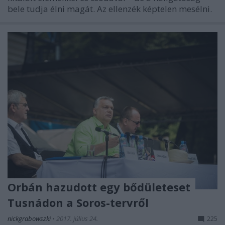
bele tudja élni magát. Az ellenzék képtelen mesélni.
Orbán hazudott egy bődületeset
Tusnádon a Soros-tervről
nickgrabowszki
•
2017. július 24.
225