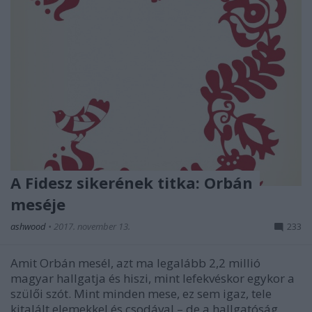
A Fidesz sikerének titka: Orbán
meséje
ashwood
•
2017. november 13.
233
Amit Orbán mesél, azt ma legalább 2,2 millió
magyar hallgatja és hiszi, mint lefekvéskor egykor a
szülői szót. Mint minden mese, ez sem igaz, tele
kitalált elemekkel és csodával – de a hallgatóság