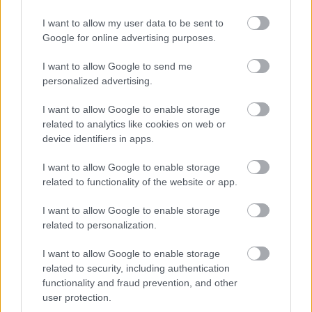
Orbán Viktor vagy súlyosan
I want to allow my user data to be sent to
Google for online advertising purposes.
elmebeteg vagy manipulatív
hazudozó
I want to allow Google to send me
personalized advertising.
ashwood
•
2017. március 16.
155
I want to allow Google to enable storage
related to analytics like cookies on web or
Egyik lehetőséget sem zárnák ki – meghallgatva a
device identifiers in apps.
március 15-i beszédét, ám az elmebetegség
mindenképpen a jóindulatúbb megközelítés. Orbán
I want to allow Google to enable storage
megint olyan háborúkat vizionál, amelyek nem
related to functionality of the website or app.
léteznek. Kérdés: valóban hiszi-e, amit mond, vagy
csak hatalmat (és pénzt) akar, bármi áron.
I want to allow Google to enable storage
related to personalization.
I want to allow Google to enable storage
related to security, including authentication
functionality and fraud prevention, and other
user protection.