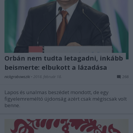
Orbán nem tudta letagadni, inkább
beismerte: elbukott a lázadása
nickgrabowszki
•
2018. február 18.
268
Lapos és unalmas beszédet mondott, de egy
figyelemreméltó újdonság azért csak mégiscsak volt
benne.