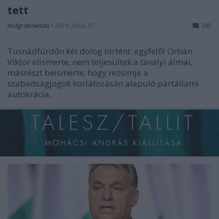
tett
nickgrabowszki
•
2019. július 27.
385
Tusnádfürdőn két dolog történt: egyfelől Orbán
Viktor elismerte, nem teljesültek a tavalyi álmai,
másrészt beismerte, hogy rezsimje a
szabadságjogok korlátozásán alapuló pártállami
autokrácia.