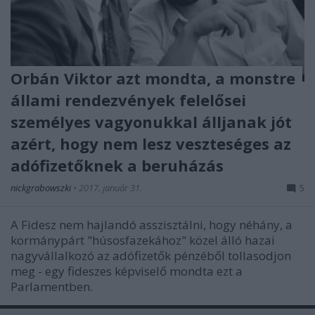
Orbán Viktor azt mondta, a monstre
állami rendezvények felelősei
személyes vagyonukkal álljanak jót
azért, hogy nem lesz veszteséges az
adófizetőknek a beruházás
nickgrabowszki
•
2017. január 31.
5
A Fidesz nem hajlandó asszisztálni, hogy néhány, a
kormánypárt "húsosfazekához" közel álló hazai
nagyvállalkozó az adófizetők pénzéből tollasodjon
meg - egy fideszes képviselő mondta ezt a
Parlamentben.