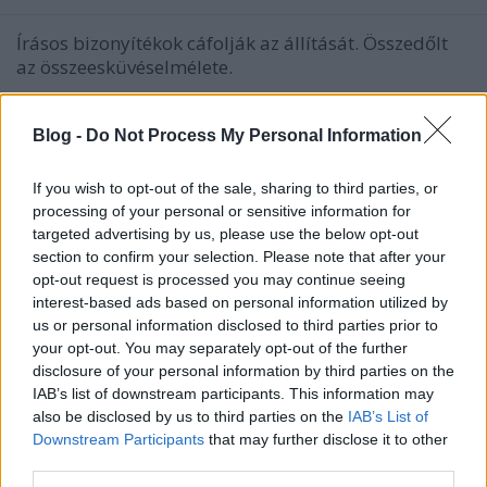
Írásos bizonyítékok cáfolják az állítását. Összedőlt
az összeesküvéselmélete.
Blog -
Do Not Process My Personal Information
If you wish to opt-out of the sale, sharing to third parties, or
processing of your personal or sensitive information for
targeted advertising by us, please use the below opt-out
section to confirm your selection. Please note that after your
opt-out request is processed you may continue seeing
interest-based ads based on personal information utilized by
us or personal information disclosed to third parties prior to
your opt-out. You may separately opt-out of the further
disclosure of your personal information by third parties on the
IAB’s list of downstream participants. This information may
also be disclosed by us to third parties on the
IAB’s List of
Downstream Participants
that may further disclose it to other
Ez volt Orbán 4 legnagyobb
third parties.
hazugsága Brüsszelben