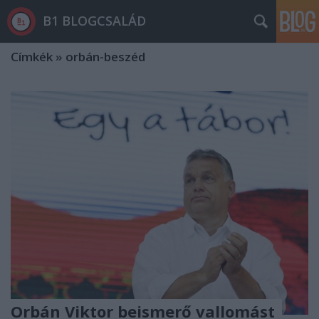
B1 BLOGCSALÁD
Címkék
»
orbán-beszéd
Orbán Viktor beismerő vallomást