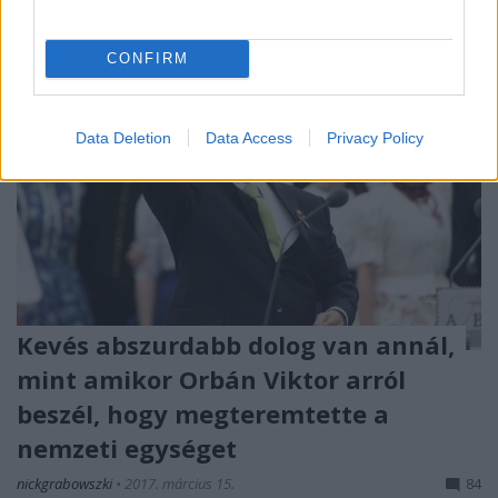
CONFIRM
Data Deletion
Data Access
Privacy Policy
Kevés abszurdabb dolog van annál,
mint amikor Orbán Viktor arról
beszél, hogy megteremtette a
nemzeti egységet
nickgrabowszki
•
2017. március 15.
84