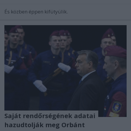
És közben éppen kifütyülik.
Saját rendőrségének adatai
hazudtolják meg Orbánt