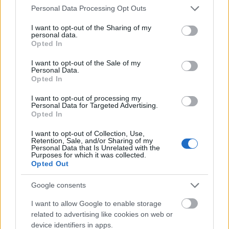
Please note that this website/app uses one or more Google
Personal Data Processing Opt Outs
nickgrabowszki
•
2017. április 26.
262
services and may gather and store information including but
not limited to your visit or usage behaviour. You may click to
I want to opt-out of the Sharing of my
personal data.
grant or deny consent to Google and its third-party tags to
Nagy volt a választék abból, amit Magyarország
Opted In
use your data for below specified purposes in below Google
jelenlegi miniszterelnöke az Európai Parlament
consent section.
I want to opt-out of the Sale of my
plenáris ülésén előadott.
Personal Data.
Opted In
I want to opt-out of processing my
Personal Data for Targeted Advertising.
Opted In
I want to opt-out of Collection, Use,
Retention, Sale, and/or Sharing of my
Personal Data that Is Unrelated with the
Purposes for which it was collected.
Opted Out
Google consents
I want to allow Google to enable storage
related to advertising like cookies on web or
device identifiers in apps.