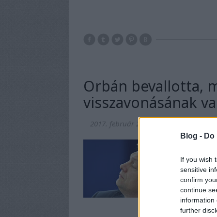
Orbán bevallotta, m
visszavonásának va
2017. február 24.
-
nickgrabowszki
Blog -
Do 
Csúfos kudarc lett
egyetlen szavazatot
If you wish 
sensitive in
confirm you
continue se
information 
further disc