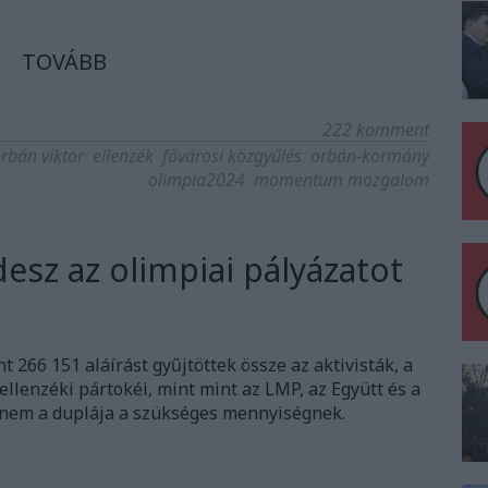
TOVÁBB
222
komment
rbán viktor
ellenzék
fővárosi közgyűlés
orbán-kormány
olimpia2024
momentum mozgalom
desz az olimpiai pályázatot
266 151 aláírást gyűjtöttek össze az aktivisták, a
z ellenzéki pártokéi, mint mint az LMP, az Együtt és a
dnem a duplája a szükséges mennyiségnek.