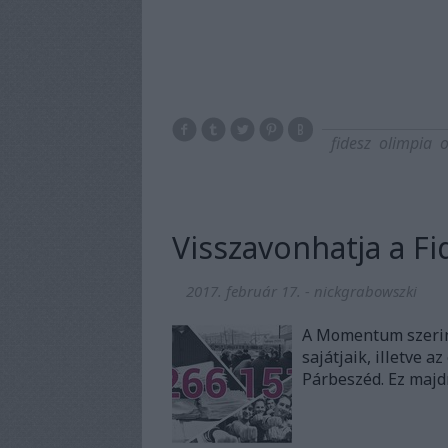
fidesz
olimpia
o
Visszavonhatja a Fi
2017. február 17.
-
nickgrabowszki
A Momentum szerint 
sajátjaik, illetve a
Párbeszéd. Ez maj