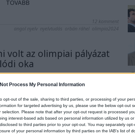
TOVÁBB
12
komment
angol nyelv
nyelvtudás
orbán ráhel
olimpia2024
i volt az olimpiai pályázat
lódi oka
Not Process My Personal Information
 volna, ha Budapest versenyben marad: lehet, hogy
 se kapott volna.
to opt-out of the sale, sharing to third parties, or processing of your per
formation for targeted advertising by us, please use the below opt-out s
r selection. Please note that after your opt-out request is processed y
eing interest-based ads based on personal information utilized by us or
disclosed to third parties prior to your opt-out. You may separately opt-
losure of your personal information by third parties on the IAB’s list of