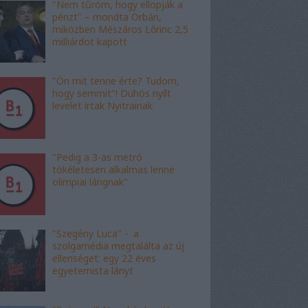
"Nem tűröm, hogy ellopják a
pénzt" – mondta Orbán,
miközben Mészáros Lőrinc 2,5
milliárdot kapott
"Ön mit tenne érte? Tudom,
hogy semmit"! Dühös nyílt
levelet írtak Nyitrainak
"Pedig a 3-as metró
tökéletesen alkalmas lenne
olimpiai lángnak"
"Szegény Luca" - a
szolgamédia megtalálta az új
ellenséget: egy 22 éves
egyetemista lányt