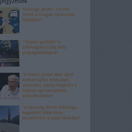
jegyzések
!!Bűnügyi Játék!! - Ön mit
tenne a magyar nyomozók
helyében?
"10 perc gyűlölet" a
Délmagyarország című
propagandalapban
"A Fidesz jövőre akár újból
kétharmados többséget
szerezhet, pedig megérett a
helyzet egy komolyabb
átrendeződésre"
"A lakosság döntő többsége,
legalábbis Milánóban,
bezárkózott a saját lakásába"