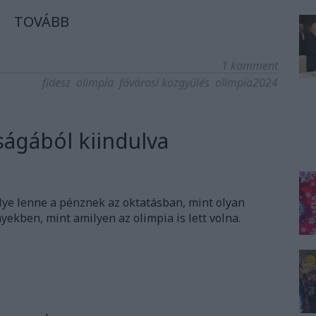
TOVÁBB
1
komment
fidesz
olimpia
fővárosi közgyűlés
olimpia2024
ágából kiindulva
elye lenne a pénznek az oktatásban, mint olyan
ekben, mint amilyen az olimpia is lett volna.