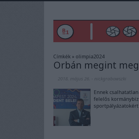
Címkék
»
olimpia2024
Orbán megint megp
2018. május 26.
-
nickgrabowszki
Ennek csalhatatlan 
felelős kormánybizt
sportpályázatokér