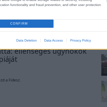
cation functionality and fraud prevention, and other user protection.
TOVÁBB
CONFIRM
18
komment
orbán viktor
olimpia2024
Data Deletion
Data Access
Privacy Policy
atta: ellenséges ügynökök
piáját
d a Fidesz.