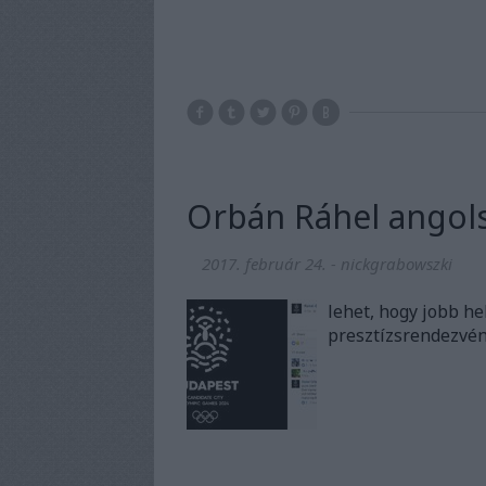
Orbán Ráhel angols
2017. február 24.
-
nickgrabowszki
lehet, hogy jobb h
presztízsrendezvény