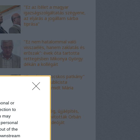
"Ez az ítélet a magyar
igazságszolgáltatás szégyene,
az eljárás a jogállam sárba
tiprása"
"Ez nem hatalommal való
visszaélés, hanem zaklatás és
erőszak": évek óta tartotta
rettegésben Mikonya György
dékán a kollégáit
"Figyelj, te mocskos patkány"
- a fideszes publicista
nekiesett Schmidt Mária
fiának
sonal or
ection to
"Kell-e segítség, újjáépítés,
ou may
bármi?" - Kijavították Orbán
telefonálós videóját
 personal
out of the
 downstream