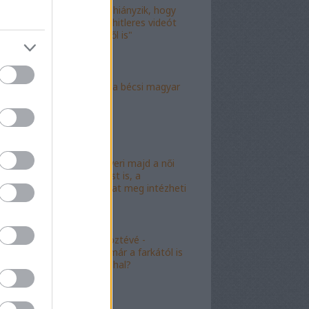
"Már csak az hiányzik, hogy
valami idióta hitleres videót
csináljon ebből is"
"Mély torok" a bécsi magyar
nagykövet?
"Mészáros nyeri majd a női
kalapácsvetést is, a
kabalafigurákat meg intézheti
Gyárfás!"
"Minőségi" köztévé -
hamarosan, már a farkától is
bűzleni fog a hal?