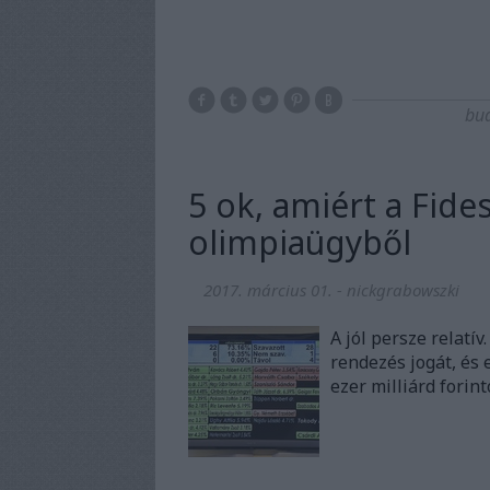
bud
5 ok, amiért a Fidesz
olimpiaügyből
2017. március 01.
-
nickgrabowszki
A jól persze relatív
rendezés jogát, és
ezer milliárd forint