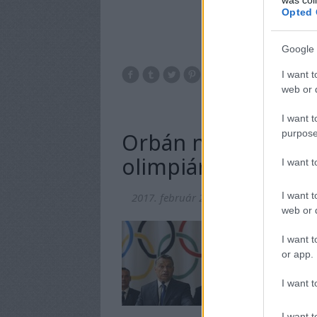
Opted 
Google 
I want t
web or d
I want t
purpose
Orbán nem is hallo
olimpiáról
I want 
I want t
2017. február 20.
-
nickgrabowszki
web or d
Van ma Magyarorszá
I want t
mindenki beszél.
or app.
I want t
I want t