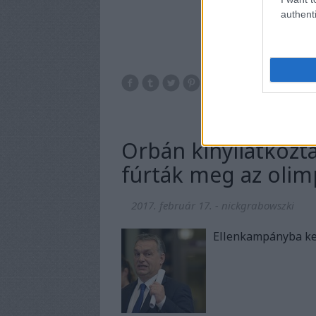
authenti
Orbán kinyilatkozt
fúrták meg az olim
2017. február 17.
-
nickgrabowszki
Ellenkampányba kez