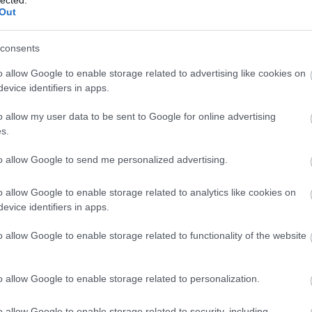
Out
TOVÁBB
consents
23
komment
o allow Google to enable storage related to advertising like cookies on
szponzor
olimpia2024
evice identifiers in apps.
o allow my user data to be sent to Google for online advertising
s.
tt még a budapesti
to allow Google to send me personalized advertising.
o allow Google to enable storage related to analytics like cookies on
evice identifiers in apps.
gon egy kurrens, promt belpolitikai ügy, amiről
o allow Google to enable storage related to functionality of the website
o allow Google to enable storage related to personalization.
o allow Google to enable storage related to security, including