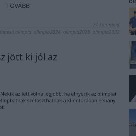
Be
TOVÁBB
27
komment
apesti olimpia
olimpia2024
olimpia2028
olimpia2032
 jött ki jól az
. Nekik az lett volna legjobb, ha elnyerik az olimpiai
 ellophatnak szétoszthatnak a klientúrában néhány
ot.