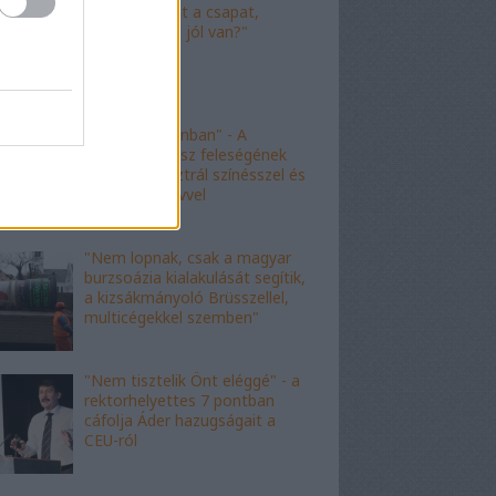
"Nagyot ment a csapat,
Viktor! Család jól van?"
"nem kishazánban" - A
fideszes borász feleségének
esete az ausztrál színésszel és
az angol nyelvvel
"Nem lopnak, csak a magyar
burzsoázia kialakulását segítik,
a kizsákmányoló Brüsszellel,
multicégekkel szemben"
"Nem tisztelik Önt eléggé" - a
rektorhelyettes 7 pontban
cáfolja Áder hazugságait a
CEU-ról