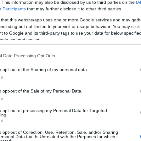
. This information may also be disclosed by us to third parties on the
IA
TOVÁBB
Participants
that may further disclose it to other third parties.
 that this website/app uses one or more Google services and may gath
286
komment
including but not limited to your visit or usage behaviour. You may click 
fidesz
olimpia2024
 to Google and its third-party tags to use your data for below specifi
ogle consent section.
zora volt a pesti
l Data Processing Opt Outs
o opt-out of the Sharing of my personal data.
In
o opt-out of the Sale of my Personal Data.
l Budapest 20024-es olimpiai pályázata, a
In
onásáig egy középvállalkozást tudott csak
to opt-out of processing my Personal Data for Targeted
a projektet menedzselő állami cég.
ing.
In
o opt-out of Collection, Use, Retention, Sale, and/or Sharing
ersonal Data that Is Unrelated with the Purposes for which it
lected.