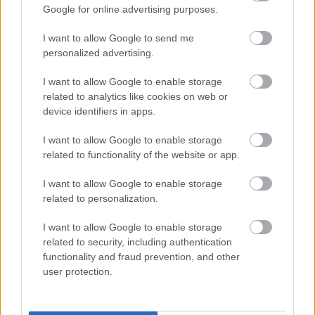
Google for online advertising purposes.
I want to allow Google to send me
personalized advertising.
Az oktatás ugyanúgy a
I want to allow Google to enable storage
related to analytics like cookies on web or
hatalomgyakorlás és az elnyomás
device identifiers in apps.
eszköze, ne is várjunk tőle változást
I want to allow Google to enable storage
Mr Flynn Rider
•
2018. szeptember 01.
101
related to functionality of the website or app.
Elkészült az új Nemzeti Alaptanterv tervezete. Hiába
I want to allow Google to enable storage
előremutató, meg gyerekközpontú, ha egyszerűen
related to personalization.
mindez szembemegy az Orbán-kormány elnyomó
I want to allow Google to enable storage
politikájával. Magyarország valahol Vietnám és
related to security, including authentication
Pakisztán között. Példát mutatunk Európának!
functionality and fraud prevention, and other
(WEF)
user protection.