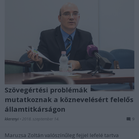
Szövegértési problémák
mutatkoznak a köznevelésért felelős
államtitkárságon
kkerenyi
•
2018. szeptember 14.
9
Maruzsa Zoltán valószínűleg fejjel lefelé tartva