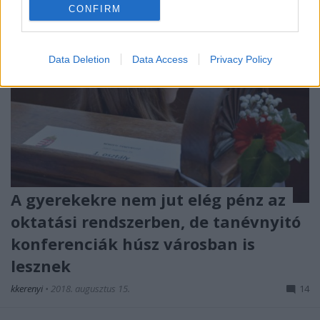
CONFIRM
Data Deletion
Data Access
Privacy Policy
A gyerekekre nem jut elég pénz az
oktatási rendszerben, de tanévnyitó
konferenciák húsz városban is
lesznek
kkerenyi
•
2018. augusztus 15.
14