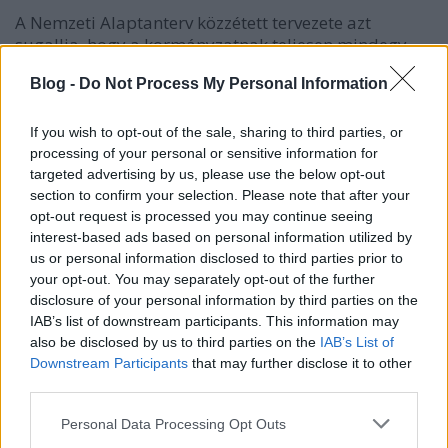
A Nemzeti Alaptanterv közzétett tervezete azt
sugallja, hogy a kormányzatnak teljesen mindegy,
mi fog történni az oktatásban. És ez mintha nem
Blog -
Do Not Process My Personal Information
zavarna szinte senkit.
If you wish to opt-out of the sale, sharing to third parties, or
processing of your personal or sensitive information for
targeted advertising by us, please use the below opt-out
section to confirm your selection. Please note that after your
opt-out request is processed you may continue seeing
interest-based ads based on personal information utilized by
us or personal information disclosed to third parties prior to
your opt-out. You may separately opt-out of the further
disclosure of your personal information by third parties on the
IAB’s list of downstream participants. This information may
also be disclosed by us to third parties on the
IAB’s List of
Downstream Participants
that may further disclose it to other
third parties.
Please note that this website/app uses one or more Google
Personal Data Processing Opt Outs
Szabó Tünde államtitkár gyerekei
services and may gather and store information including but