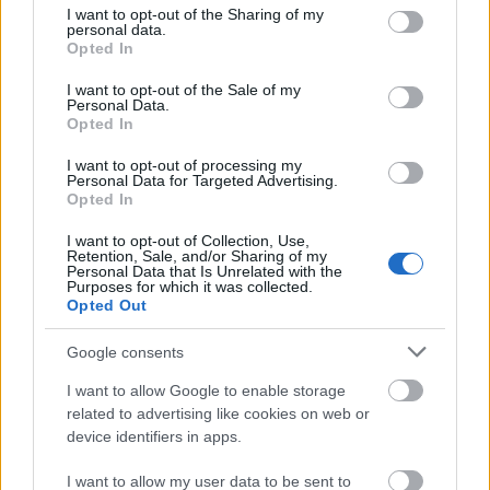
not limited to your visit or usage behaviour. You may click to
I want to opt-out of the Sharing of my
kétmilliós tandíjú magániskolába
personal data.
grant or deny consent to Google and its third-party tags to
Opted In
járnak
use your data for below specified purposes in below Google
consent section.
I want to opt-out of the Sale of my
Mr Flynn Rider
•
2018. szeptember 04.
279
Personal Data.
Opted In
Minimum ciki-kategória: a sportállamtitkár olyan
I want to opt-out of processing my
intézménybe járatja a gyerekeit, ahol kétmillió forint
Personal Data for Targeted Advertising.
Opted In
a tandíj. Ezzel rendesen odatett az EMMI
hurráoptimista propagandájának.
I want to opt-out of Collection, Use,
Retention, Sale, and/or Sharing of my
Personal Data that Is Unrelated with the
Purposes for which it was collected.
Opted Out
Google consents
I want to allow Google to enable storage
related to advertising like cookies on web or
device identifiers in apps.
I want to allow my user data to be sent to