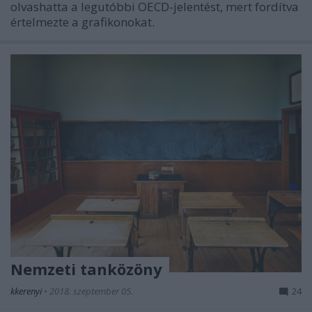
olvashatta a legutóbbi OECD-jelentést, mert fordítva
értelmezte a grafikonokat.
Nemzeti tanközöny
kkerenyi
•
2018. szeptember 05.
24