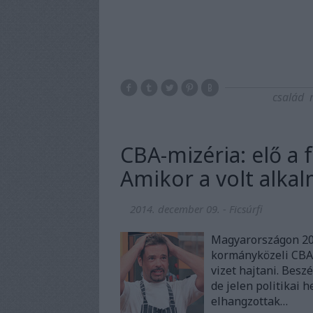
család
CBA-mizéria: elő a 
Amikor a volt alkal
2014. december 09.
-
Ficsúrfi
Magyarországon 20
kormányközeli CBA
vizet hajtani. Bes
de jelen politikai h
elhangzottak…