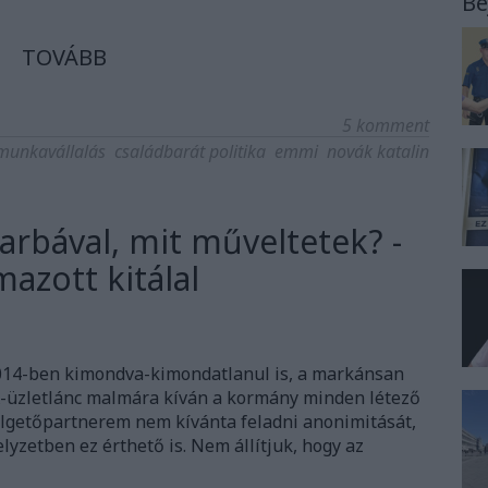
Be
TOVÁBB
5
komment
munkavállalás
családbarát politika
emmi
novák katalin
farbával, mit műveltetek? -
mazott kitálal
14-ben kimondva-kimondatlanul is, a markánsan
-üzletlánc malmára kíván a kormány minden létező
zélgetőpartnerem nem kívánta feladni anonimitását,
elyzetben ez érthető is. Nem állítjuk, hogy az