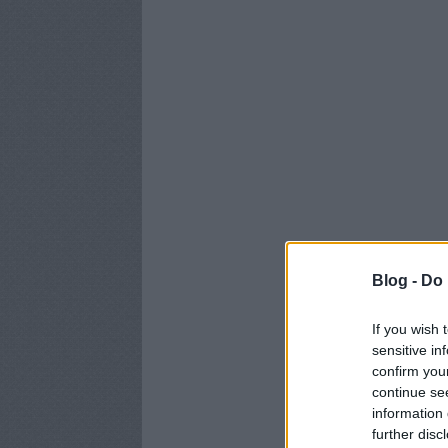
Blog -
Do 
If you wish 
sensitive in
confirm you
continue se
information 
further disc