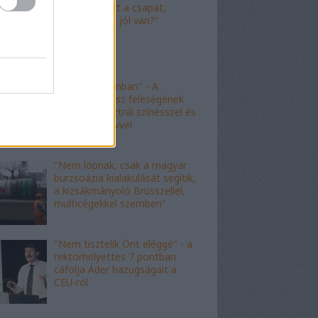
"Nagyot ment a csapat,
Viktor! Család jól van?"
"nem kishazánban" - A
fideszes borász feleségének
esete az ausztrál színésszel és
az angol nyelvvel
"Nem lopnak, csak a magyar
burzsoázia kialakulását segítik,
a kizsákmányoló Brüsszellel,
multicégekkel szemben"
"Nem tisztelik Önt eléggé" - a
rektorhelyettes 7 pontban
cáfolja Áder hazugságait a
CEU-ról