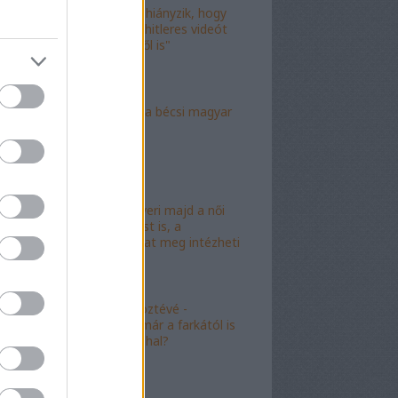
"Már csak az hiányzik, hogy
valami idióta hitleres videót
csináljon ebből is"
"Mély torok" a bécsi magyar
nagykövet?
"Mészáros nyeri majd a női
kalapácsvetést is, a
kabalafigurákat meg intézheti
Gyárfás!"
"Minőségi" köztévé -
hamarosan, már a farkától is
bűzleni fog a hal?