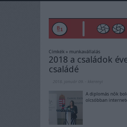
Címkék
»
munkavállalás
2018 a családok év
családé
2018. január 09.
-
kkerenyi
A diplomás nők bol
olcsóbban internet