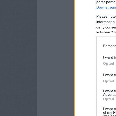
participants
Downstream 
Please note
information 
deny consent
in below Go
Persona
I want t
Opted 
I want t
Opted 
I want 
Advertis
Opted 
I want t
of my P
was col