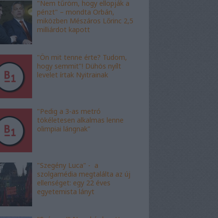
"Nem tűröm, hogy ellopják a
pénzt" – mondta Orbán,
miközben Mészáros Lőrinc 2,5
milliárdot kapott
"Ön mit tenne érte? Tudom,
hogy semmit"! Dühös nyílt
levelet írtak Nyitrainak
"Pedig a 3-as metró
tökéletesen alkalmas lenne
olimpiai lángnak"
"Szegény Luca" - a
szolgamédia megtalálta az új
ellenséget: egy 22 éves
egyetemista lányt