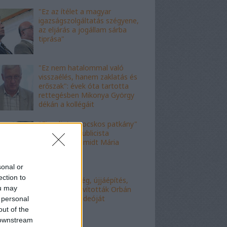
"Ez az ítélet a magyar
igazságszolgáltatás szégyene,
az eljárás a jogállam sárba
tiprása"
"Ez nem hatalommal való
visszaélés, hanem zaklatás és
erőszak": évek óta tartotta
rettegésben Mikonya György
dékán a kollégáit
"Figyelj, te mocskos patkány"
- a fideszes publicista
nekiesett Schmidt Mária
fiának
sonal or
ection to
"Kell-e segítség, újjáépítés,
ou may
bármi?" - Kijavították Orbán
telefonálós videóját
 personal
out of the
 downstream