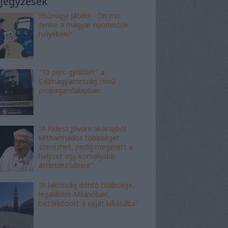
jegyzések
!!Bűnügyi Játék!! - Ön mit
tenne a magyar nyomozók
helyében?
"10 perc gyűlölet" a
Délmagyarország című
propagandalapban
"A Fidesz jövőre akár újból
kétharmados többséget
szerezhet, pedig megérett a
helyzet egy komolyabb
átrendeződésre"
"A lakosság döntő többsége,
legalábbis Milánóban,
bezárkózott a saját lakásába"