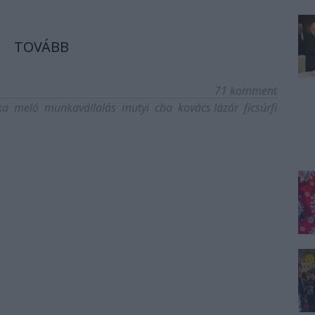
TOVÁBB
71
komment
ka
meló
munkavállalás
mutyi
cba
kovács lázár
ficsúrfi