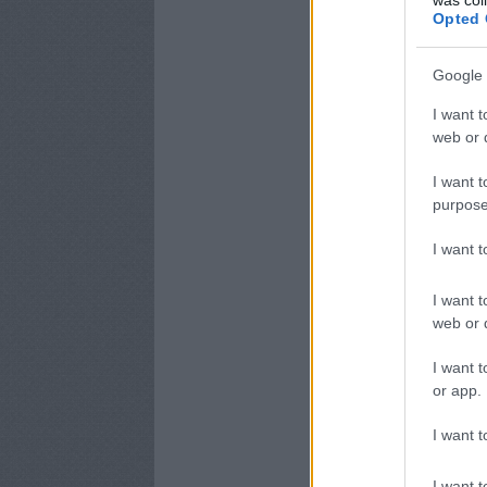
Opted 
Google 
I want t
web or d
I want t
purpose
I want 
I want t
web or d
I want t
or app.
I want t
I want t