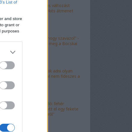
B’s List of
"Kokó radikális változást
akart, én a békés átmenet
híve vagyok"
er and store
to grant or
ed purposes
"Köszönöm, hogy szavazol" -
molinó jelent meg a Bocskai
út felett
"Lóf.szt fognak adni olyan
területre, ahol nem fideszes a
képviselő"
"Magyar híradó: fehér
gyereket lopott el egy fekete
férfi az erkélyről"