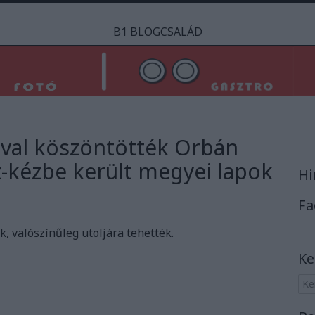
B1 BLOGCSALÁD
júval köszöntötték Orbán
z-kézbe került megyei lapok
Hi
Fa
, valószínűleg utoljára tehették.
Ke