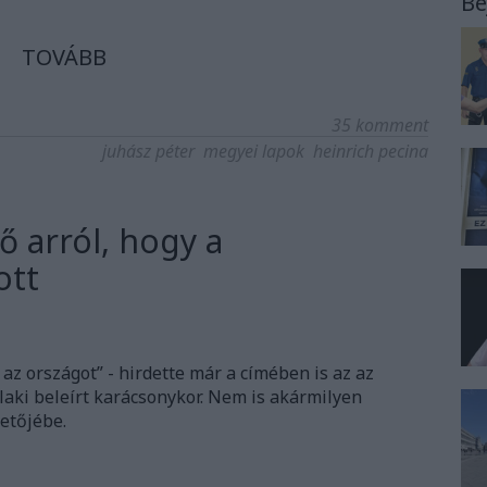
Be
TOVÁBB
35
komment
juhász péter
megyei lapok
heinrich pecina
ő arról, hogy a
ott
az országot” - hirdette már a címében is az az
laki beleírt karácsonykor. Nem is akármilyen
zetőjébe.