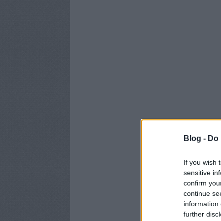
Blog -
Do 
If you wish 
sensitive in
confirm you
continue se
information 
further disc