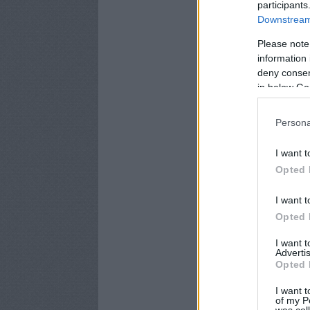
participants
Downstream 
Please note
information 
deny consent
in below Go
Persona
I want t
Opted 
I want t
Opted 
I want 
Advertis
Opted 
I want t
of my P
was col