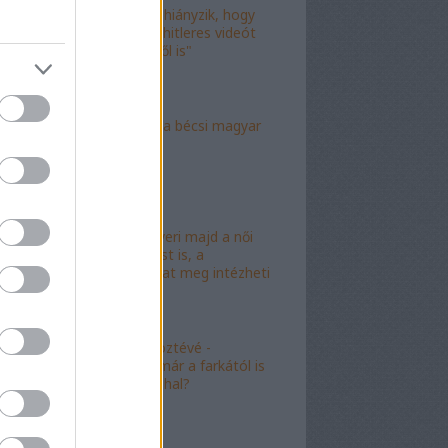
"Már csak az hiányzik, hogy
valami idióta hitleres videót
csináljon ebből is"
"Mély torok" a bécsi magyar
nagykövet?
"Mészáros nyeri majd a női
kalapácsvetést is, a
kabalafigurákat meg intézheti
Gyárfás!"
"Minőségi" köztévé -
hamarosan, már a farkától is
bűzleni fog a hal?