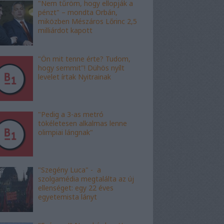
"Nem tűröm, hogy ellopják a
pénzt" – mondta Orbán,
miközben Mészáros Lőrinc 2,5
milliárdot kapott
"Ön mit tenne érte? Tudom,
hogy semmit"! Dühös nyílt
levelet írtak Nyitrainak
"Pedig a 3-as metró
tökéletesen alkalmas lenne
olimpiai lángnak"
"Szegény Luca" - a
szolgamédia megtalálta az új
ellenséget: egy 22 éves
egyetemista lányt