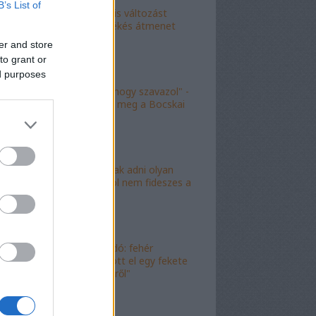
B’s List of
"Kokó radikális változást
akart, én a békés átmenet
híve vagyok"
er and store
to grant or
ed purposes
"Köszönöm, hogy szavazol" -
molinó jelent meg a Bocskai
út felett
"Lóf.szt fognak adni olyan
területre, ahol nem fideszes a
képviselő"
"Magyar híradó: fehér
gyereket lopott el egy fekete
férfi az erkélyről"