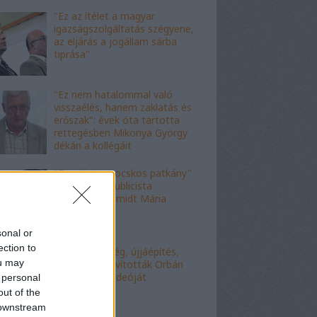
"Ez az ítélet a magyar
igazságszolgáltatás szégyene,
az eljárás a jogállam sárba
tiprása"
"Ez nem hatalommal való
visszaélés, hanem zaklatás és
erőszak": évek óta tartotta
rettegésben Mikonya György
dékán a kollégáit
"Figyelj, te mocskos patkány"
- a fideszes publicista
nekiesett Schmidt Mária
fiának
sonal or
ection to
"Kell-e segítség, újjáépítés,
ou may
bármi?" - Kijavították Orbán
telefonálós videóját
 personal
out of the
 downstream