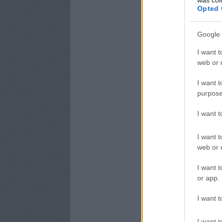
Opted 
Google 
I want t
web or d
I want t
purpose
I want 
I want t
web or d
I want t
or app.
I want t
I want t