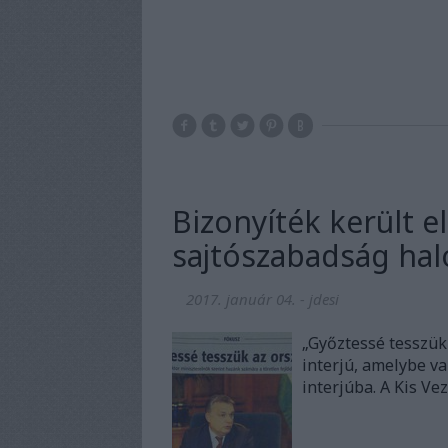
Bizonyíték került el
sajtószabadság hal
2017. január 04.
-
jdesi
„Győztessé tesszük 
interjú, amelybe va
interjúba. A Kis Ve