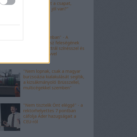
"Nagyot ment a csapat,
Viktor! Család jól van?"
"nem kishazánban" - A
fideszes borász feleségének
esete az ausztrál színésszel és
az angol nyelvvel
"Nem lopnak, csak a magyar
burzsoázia kialakulását segítik,
a kizsákmányoló Brüsszellel,
multicégekkel szemben"
"Nem tisztelik Önt eléggé" - a
rektorhelyettes 7 pontban
cáfolja Áder hazugságait a
CEU-ról