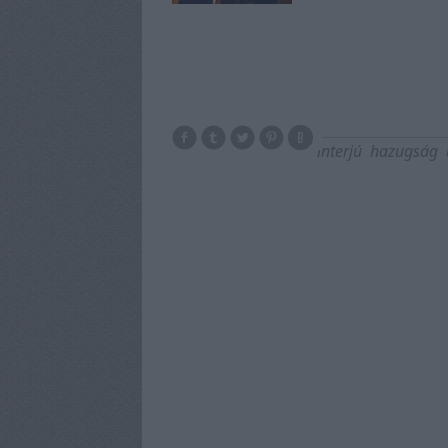
interjú
hazugság