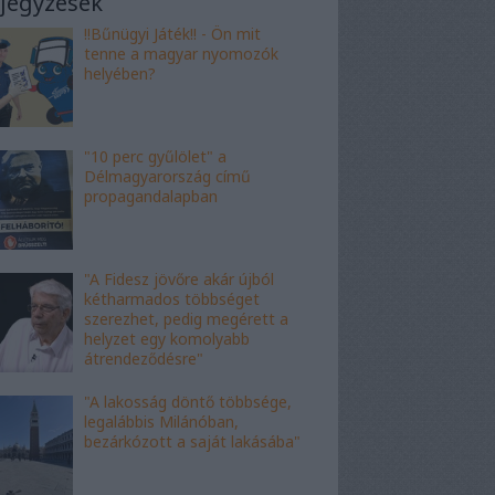
jegyzések
!!Bűnügyi Játék!! - Ön mit
tenne a magyar nyomozók
helyében?
"10 perc gyűlölet" a
Délmagyarország című
propagandalapban
"A Fidesz jövőre akár újból
kétharmados többséget
szerezhet, pedig megérett a
helyzet egy komolyabb
átrendeződésre"
"A lakosság döntő többsége,
legalábbis Milánóban,
bezárkózott a saját lakásába"