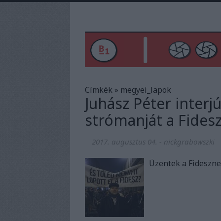
Címkék
»
megyei_lapok
Juhász Péter inter
strómanját a Fides
2017. augusztus 04.
-
nickgrabowszki
Üzentek a Fidesznek