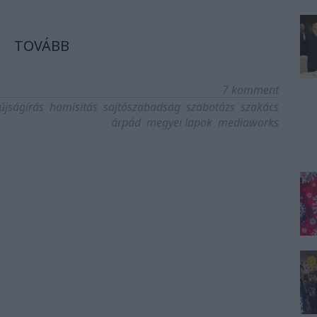
TOVÁBB
7
komment
újságírás
hamisítás
sajtószabadság
szabotázs
szakács
árpád
megyei lapok
mediaworks