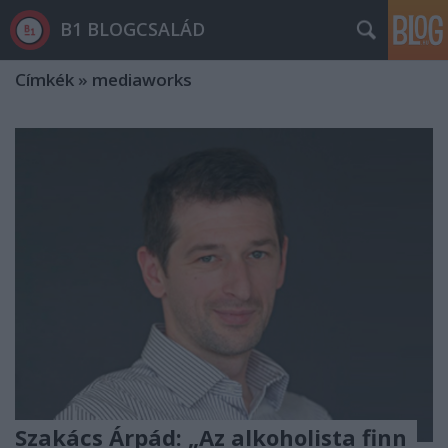
B1 BLOGCSALÁD
Címkék
»
mediaworks
Szakács Árpád: „Az alkoholista finn