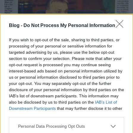
Blog -
Do Not Process My Personal Information
Bizonyíték került elő arról, hogy a
If you wish to opt-out of the sale, sharing to third parties, or
sajtószabadság halott
processing of your personal or sensitive information for
targeted advertising by us, please use the below opt-out
jdesi
•
2017. január 04.
7
section to confirm your selection. Please note that after your
opt-out request is processed you may continue seeing
interest-based ads based on personal information utilized by
„Győztessé tesszük az országot” - hirdette már a
us or personal information disclosed to third parties prior to
címében is az az interjú, amelybe valaki beleírt
your opt-out. You may separately opt-out of the further
karácsonykor. Nem is akármilyen interjúba. A Kis
disclosure of your personal information by third parties on the
Vezetőjébe.
IAB’s list of downstream participants. This information may
also be disclosed by us to third parties on the
IAB’s List of
Downstream Participants
that may further disclose it to other
third parties.
Please note that this website/app uses one or more Google
Personal Data Processing Opt Outs
services and may gather and store information including but