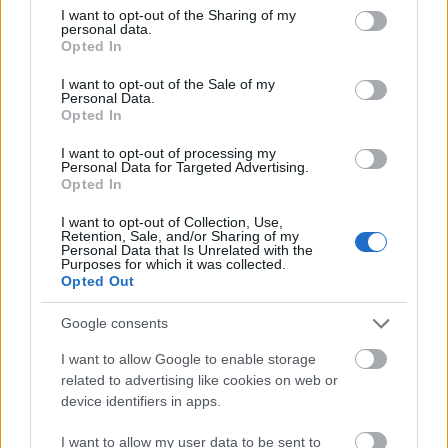
not limited to your visit or usage behaviour. You may click to
I want to opt-out of the Sharing of my
personal data.
grant or deny consent to Google and its third-party tags to
Opted In
use your data for below specified purposes in below Google
consent section.
I want to opt-out of the Sale of my
Personal Data.
Opted In
I want to opt-out of processing my
Personal Data for Targeted Advertising.
Opted In
Már 5 áldozata van az Orbán-
I want to opt-out of Collection, Use,
Retention, Sale, and/or Sharing of my
interjúnak
Personal Data that Is Unrelated with the
Purposes for which it was collected.
Opted Out
nickgrabowszki
•
2016. december 28.
0
Google consents
Egy veszprémi híroldal szerint a Pannon Lapom
Társasága egész napon át tartó kihallgatások után
I want to allow Google to enable storage
már öt embert rúgott ki a meghekkelt Orbán-interjú
related to advertising like cookies on web or
miatt.
device identifiers in apps.
I want to allow my user data to be sent to