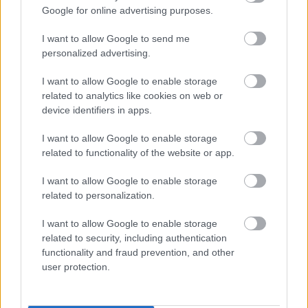
Google for online advertising purposes.
I want to allow Google to send me
personalized advertising.
I want to allow Google to enable storage
related to analytics like cookies on web or
device identifiers in apps.
I want to allow Google to enable storage
related to functionality of the website or app.
I want to allow Google to enable storage
related to personalization.
Most már biztos, hogy belső ember
I want to allow Google to enable storage
hekkelte meg az Orbán-interjút
related to security, including authentication
functionality and fraud prevention, and other
nickgrabowszki
•
2016. december 26.
8
user protection.
A Fejér Megyei Hírlapnál valaki elégedetlen volt
azzal, hogy újságíróból a kormánypropaganda