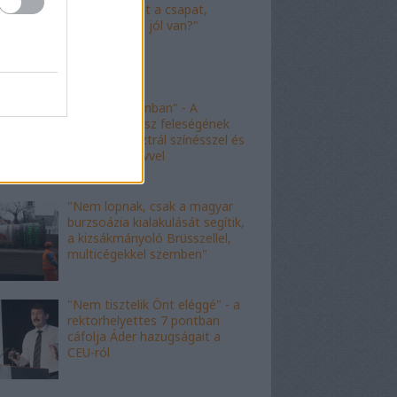
"Nagyot ment a csapat,
Viktor! Család jól van?"
"nem kishazánban" - A
fideszes borász feleségének
esete az ausztrál színésszel és
az angol nyelvvel
"Nem lopnak, csak a magyar
burzsoázia kialakulását segítik,
a kizsákmányoló Brüsszellel,
multicégekkel szemben"
"Nem tisztelik Önt eléggé" - a
rektorhelyettes 7 pontban
cáfolja Áder hazugságait a
CEU-ról