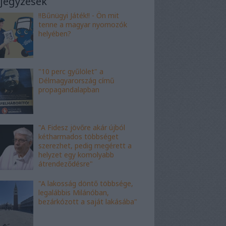
jegyzések
!!Bűnügyi Játék!! - Ön mit
tenne a magyar nyomozók
helyében?
"10 perc gyűlölet" a
Délmagyarország című
propagandalapban
"A Fidesz jövőre akár újból
kétharmados többséget
szerezhet, pedig megérett a
helyzet egy komolyabb
átrendeződésre"
"A lakosság döntő többsége,
legalábbis Milánóban,
bezárkózott a saját lakásába"