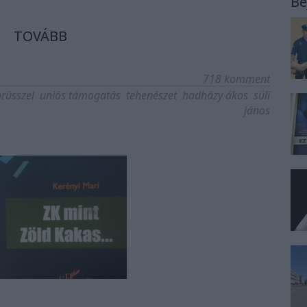
Be
TOVÁBB
718
komment
brüsszel
uniós támogatás
tehenészet
hadházy ákos
süli
jános