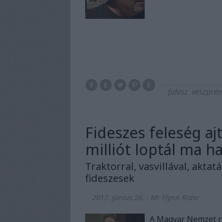
fidesz
veszpré
Fideszes feleség aj
milliót loptál ma h
Traktorral, vasvillával, akta
fideszesek
2017. június 26.
-
Mr Flynn Rider
A Magyar Nemzet rá