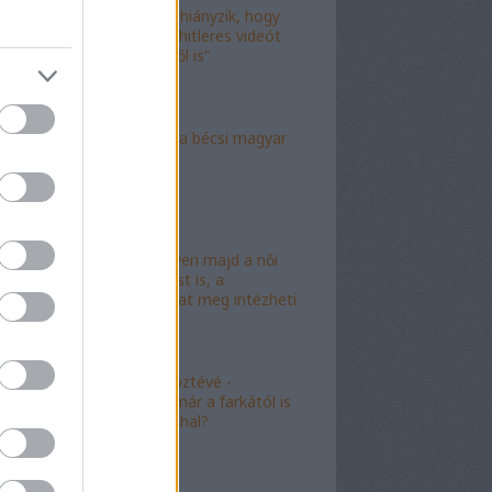
"Már csak az hiányzik, hogy
valami idióta hitleres videót
csináljon ebből is"
"Mély torok" a bécsi magyar
nagykövet?
"Mészáros nyeri majd a női
kalapácsvetést is, a
kabalafigurákat meg intézheti
Gyárfás!"
"Minőségi" köztévé -
hamarosan, már a farkától is
bűzleni fog a hal?