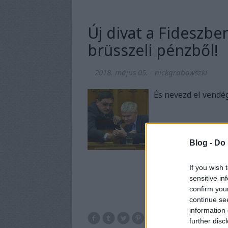
Új divat a Fideszb
brüsszeli pénzből!
2018. május 05.
-
nickgrabowszki
És nevezd el vend
Blog -
Do 
If you wish 
sensitive in
confirm you
continue se
information 
further disc