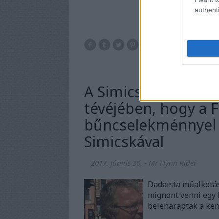
authenti
A Simicska-riport a
tévéjében, hogy a 
bűncselekménnyel é
Simicskával
2017. június 30.
-
Mr Flynn Rider
Dadaista műalkotás,
mignont venni egy 
beleharaptak a ken