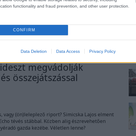
TOVÁBB
cation functionality and fraud prevention, and other user protection.
59
komment
CONFIRM
egyház
lopás
Ner
Data Deletion
Data Access
Privacy Policy
zzal kezdődik a Fidesz
Fideszt megvádolják
s összejátszással
 vagy (ön)leleplező riport? Simicska Lajos elment
Echo tévés stábbal. Közben alig észrevehetően
yéradó gazda kezébe. Véletlen lenne?