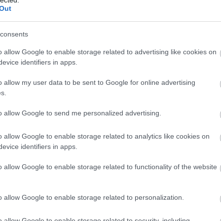
149
komment
Out
rópai unió
lopás
csalás
kovács zoltán
közvilágítás
olaf
tiborcz istván
elios
oriog
consents
o allow Google to enable storage related to advertising like cookies on
evice identifiers in apps.
sete a napi 110 ezer
o allow my user data to be sent to Google for online advertising
s.
orbánista katolikus püspök környezetéé?
to allow Google to send me personalized advertising.
o allow Google to enable storage related to analytics like cookies on
élszeresét költötte el házbérlésre a zánkai tábort
evice identifiers in apps.
et vezetője. De mindez semmi ahhoz képest, hogy
i megint egy jelentős részt a közvagyonból egy
o allow Google to enable storage related to functionality of the website
ánynak, utánuk dobva még néhány tizmilliárdot. Így
o allow Google to enable storage related to personalization.
o allow Google to enable storage related to security, including