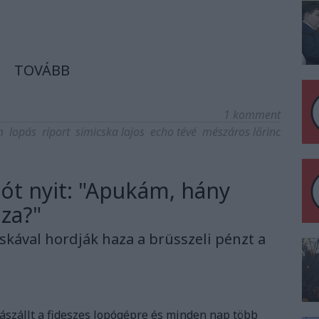
TOVÁBB
1
komment
m
lopás
riport
simicska lajos
echo tévé
mészáros lőrinc
tót nyit: "Apukám, hány
aza?"
táskával hordják haza a brüsszeli pénzt a
szállt a fideszes lopógépre és minden nap több