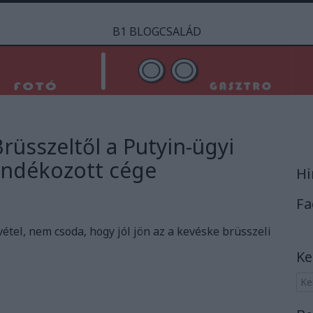
B1 BLOGCSALÁD
Brüsszeltől a Putyin-ügyi
jándékozott cége
Hi
Fa
vétel, nem csoda, hogy jól jön az a kevéske brüsszeli
Ke