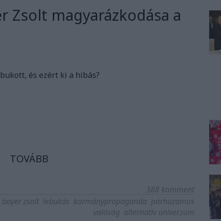
r Zsolt magyarázkodása a
ebukott, és ezért ki a hibás?
TOVÁBB
388
komment
bayer zsolt
lebukás
kormánypropaganda
párhuzamos
valóság
alternatív univerzum