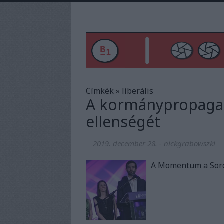
Címkék
»
liberális
A kormánypropagan
ellenségét
2019. december 28.
-
nickgrabowszki
A Momentum a Soro