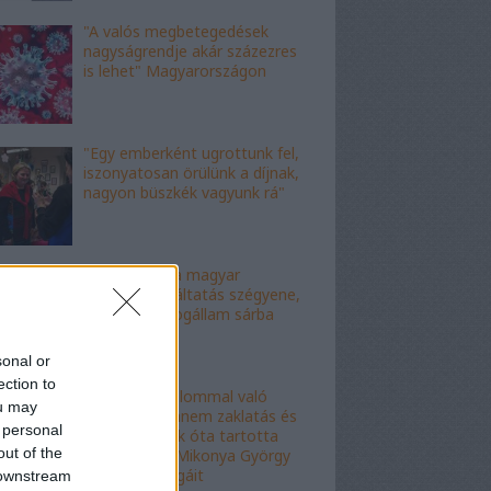
"A valós megbetegedések
nagyságrendje akár százezres
is lehet" Magyarországon
"Egy emberként ugrottunk fel,
iszonyatosan örülünk a díjnak,
nagyon büszkék vagyunk rá"
"Ez az ítélet a magyar
igazságszolgáltatás szégyene,
az eljárás a jogállam sárba
tiprása"
sonal or
ection to
"Ez nem hatalommal való
ou may
visszaélés, hanem zaklatás és
 personal
erőszak": évek óta tartotta
out of the
rettegésben Mikonya György
dékán a kollégáit
 downstream