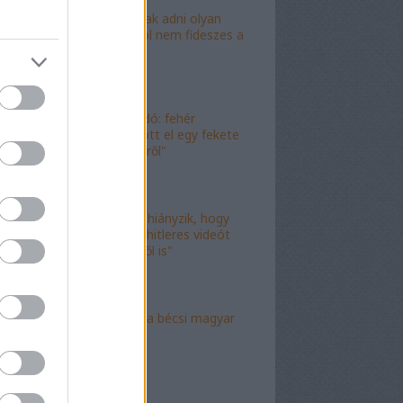
"Lóf.szt fognak adni olyan
területre, ahol nem fideszes a
képviselő"
"Magyar híradó: fehér
gyereket lopott el egy fekete
férfi az erkélyről"
"Már csak az hiányzik, hogy
valami idióta hitleres videót
csináljon ebből is"
"Mély torok" a bécsi magyar
nagykövet?