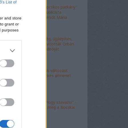
B’s List of
"Figyelj, te mocskos patkány"
- a fideszes publicista
nekiesett Schmidt Mária
er and store
fiának
to grant or
ed purposes
"Kell-e segítség, újjáépítés,
bármi?" - Kijavították Orbán
telefonálós videóját
"Kokó radikális változást
akart, én a békés átmenet
híve vagyok"
"Köszönöm, hogy szavazol" -
molinó jelent meg a Bocskai
út felett