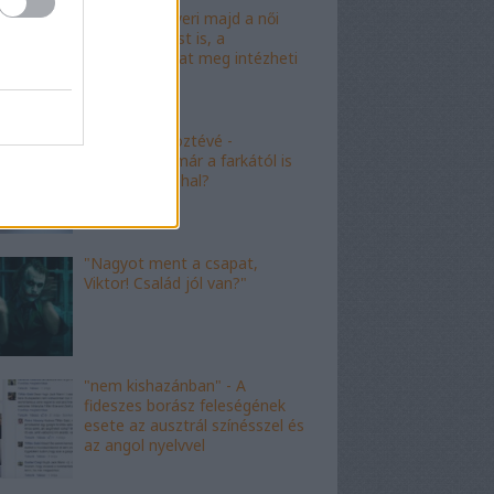
"Mészáros nyeri majd a női
kalapácsvetést is, a
kabalafigurákat meg intézheti
Gyárfás!"
"Minőségi" köztévé -
hamarosan, már a farkától is
bűzleni fog a hal?
"Nagyot ment a csapat,
Viktor! Család jól van?"
"nem kishazánban" - A
fideszes borász feleségének
esete az ausztrál színésszel és
az angol nyelvvel