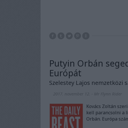
Putyin Orbán seged
Európát
Szelestey Lajos nemzetközi 
2017. november 12.
-
Mr Flynn Rider
Kovács Zoltán szeri
kell parancsolni a 
Orbán. Európa szám