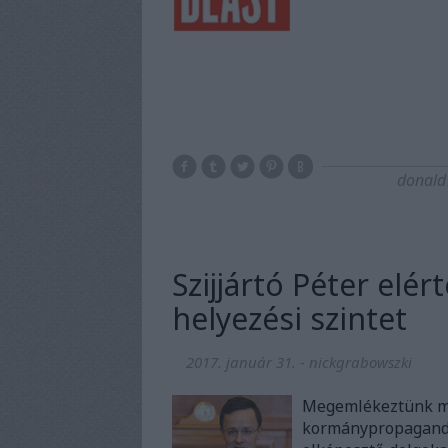
donald
Szijjártó Péter elé
helyezési szintet
2017. január 31.
-
nickgrabowszki
Megemlékeztünk már
kormánypropagandán