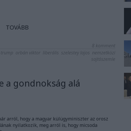
TOVÁBB
8
komment
 trump
orbán viktor
liberális
szelestey lajos
nemzetközi
sajtószemle
rte a gondnokság alá
 arról, hogy a magyar külügyminiszter az orosz
ak nyilatkozik, meg arról is, hogy micsoda