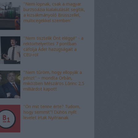
"Nem lopnak, csak a magyar
burzsoázia kialakulását segítik,
a kizsákmányoló Brüsszellel,
multicégekkel szemben"
"Nem tisztelik Önt eléggé" - a
rektorhelyettes 7 pontban
cáfolja Áder hazugságait a
CEU-ról
"Nem tűröm, hogy ellopják a
pénzt" – mondta Orbán,
miközben Mészáros Lőrinc 2,5
milliárdot kapott
"Ön mit tenne érte? Tudom,
hogy semmit"! Dühös nyílt
levelet írtak Nyitrainak