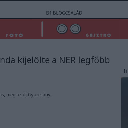
B1 BLOGCSALÁD
da kijelölte a NER legfőbb
Hi
s, meg az új Gyurcsány.