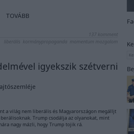
TOVÁBB
Fa
137
komment
liberális
kormánypropaganda
momentum mozgalom
Ke
elmével igyekszik szétverni
Be
sajtószemléje
nt a világ nem liberális és Magyarországon megálljt
liberálisoknak. Trump csodálja az olyanokat, mint
ára nagy mázli, hogy Trump tojik rá.