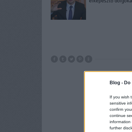
elképesztő dolgoka
Blog -
Do 
If you wish 
sensitive in
confirm you
continue se
information 
further disc