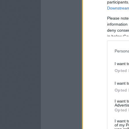
participants
Downstream 
Please note
information 
deny consent
in below Go
Persona
I want t
Opted 
I want t
Opted 
I want 
Advertis
Opted 
I want t
of my P
was col