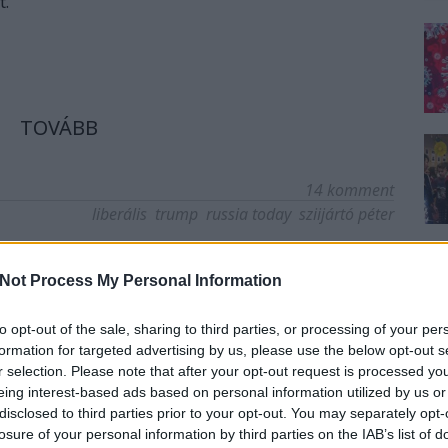
t.
TOVÁBB
14
komment
liberális
trump
russia today
sziijártó péter
Not Process My Personal Information
to opt-out of the sale, sharing to third parties, or processing of your per
formation for targeted advertising by us, please use the below opt-out s
r selection. Please note that after your opt-out request is processed y
eing interest-based ads based on personal information utilized by us or
disclosed to third parties prior to your opt-out. You may separately opt-
losure of your personal information by third parties on the IAB’s list of