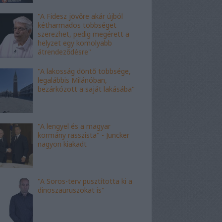
"A Fidesz jövőre akár újból
kétharmados többséget
szerezhet, pedig megérett a
helyzet egy komolyabb
átrendeződésre"
"A lakosság döntő többsége,
legalábbis Milánóban,
bezárkózott a saját lakásába"
"A lengyel és a magyar
kormány rasszista" - Juncker
nagyon kiakadt
"A Soros-terv pusztította ki a
dinoszauruszokat is"