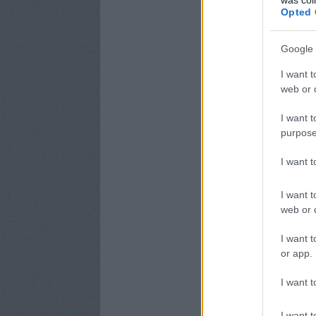
Opted 
Google 
I want t
web or d
I want t
purpose
I want 
I want t
web or d
I want t
or app.
I want t
I want t