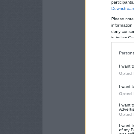
participants
Downstream 
Please note
information 
deny consent
in below Go
Persona
I want t
Opted 
I want t
Opted 
I want 
Advertis
Opted 
I want t
of my P
was col