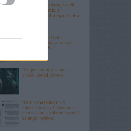
"Mészáros nyeri majd a női
kalapácsvetést is, a
kabalafigurákat meg intézheti
Gyárfás!"
"Minőségi" köztévé -
hamarosan, már a farkától is
bűzleni fog a hal?
"Nagyot ment a csapat,
Viktor! Család jól van?"
"nem kishazánban" - A
fideszes borász feleségének
esete az ausztrál színésszel és
az angol nyelvvel