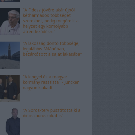
"A Fidesz jövőre akár újból
kétharmados többséget
szerezhet, pedig megérett a
helyzet egy komolyabb
átrendeződésre"
"A lakosság döntő többsége,
legalábbis Milánóban,
bezárkózott a saját lakásába"
"A lengyel és a magyar
kormány rasszista" - Juncker
nagyon kiakadt
"A Soros-terv pusztította ki a
dinoszauruszokat is"