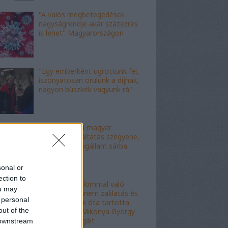
"A valós megbetegedések
nagyságrendje akár százezres
is lehet" Magyarországon
"Egy emberként ugrottunk fel,
iszonyatosan örülünk a díjnak,
nagyon büszkék vagyunk rá"
"Ez az ítélet a magyar
igazságszolgáltatás szégyene,
az eljárás a jogállam sárba
tiprása"
sonal or
ection to
"Ez nem hatalommal való
ou may
visszaélés, hanem zaklatás és
 personal
erőszak": évek óta tartotta
out of the
rettegésben Mikonya György
dékán a kollégáit
 downstream