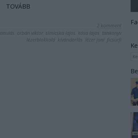
TOVÁBB
Fa
2
komment
tanulás
orbán viktor
simicska lajos
kósa lajos
tankönyv
lézerblokkoló
kivándorlás
lézer jani
ficsúrfi
Ke
Be