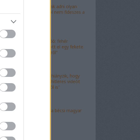
"Lóf.szt fognak adni olyan
területre, ahol nem fideszes a
képviselő"
"Magyar híradó: fehér
gyereket lopott el egy fekete
férfi az erkélyről"
"Már csak az hiányzik, hogy
valami idióta hitleres videót
csináljon ebből is"
"Mély torok" a bécsi magyar
nagykövet?