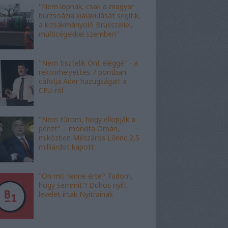
"Nem lopnak, csak a magyar
burzsoázia kialakulását segítik,
a kizsákmányoló Brüsszellel,
multicégekkel szemben"
"Nem tisztelik Önt eléggé" - a
rektorhelyettes 7 pontban
cáfolja Áder hazugságait a
CEU-ról
"Nem tűröm, hogy ellopják a
pénzt" – mondta Orbán,
miközben Mészáros Lőrinc 2,5
milliárdot kapott
"Ön mit tenne érte? Tudom,
hogy semmit"! Dühös nyílt
levelet írtak Nyitrainak