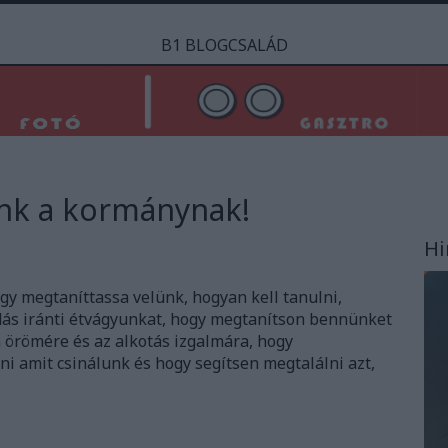
B1 BLOGCSALÁD
ünk a kormánynak!
Hi
ogy megtaníttassa velünk, hogyan kell tanulni,
udás iránti étvágyunkat, hogy megtanítson bennünket
a örömére és az alkotás izgalmára, hogy
i amit csinálunk és hogy segítsen megtalálni azt,