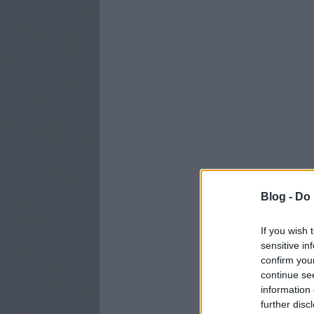
Blog -
Do 
If you wish 
sensitive in
confirm you
continue se
information 
further disc