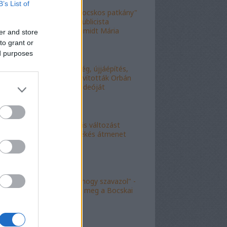
B’s List of
"Figyelj, te mocskos patkány"
- a fideszes publicista
nekiesett Schmidt Mária
er and store
fiának
to grant or
ed purposes
"Kell-e segítség, újjáépítés,
bármi?" - Kijavították Orbán
telefonálós videóját
"Kokó radikális változást
akart, én a békés átmenet
híve vagyok"
"Köszönöm, hogy szavazol" -
molinó jelent meg a Bocskai
út felett