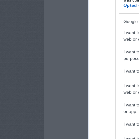
Opted 
Google 
I want t
web or d
I want t
purpose
I want 
I want t
web or d
I want t
or app.
I want t
I want t