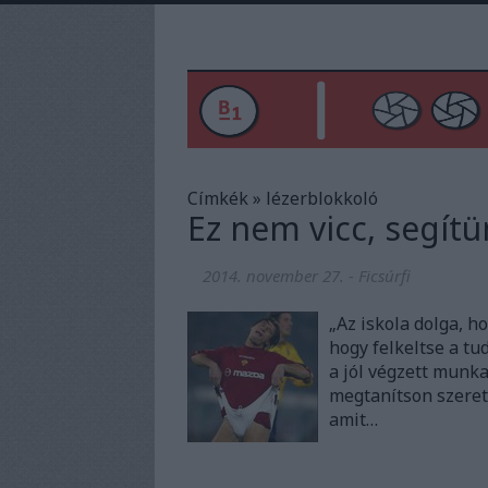
Címkék
»
lézerblokkoló
Ez nem vicc, segít
2014. november 27.
-
Ficsúrfi
„Az iskola dolga, h
hogy felkeltse a t
a jól végzett munk
megtanítson szeretn
amit…