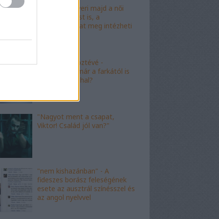
"Mészáros nyeri majd a női
kalapácsvetést is, a
kabalafigurákat meg intézheti
Gyárfás!"
"Minőségi" köztévé -
hamarosan, már a farkától is
bűzleni fog a hal?
"Nagyot ment a csapat,
Viktor! Család jól van?"
"nem kishazánban" - A
fideszes borász feleségének
esete az ausztrál színésszel és
az angol nyelvvel