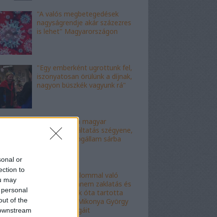
"A valós megbetegedések
nagyságrendje akár százezres
is lehet" Magyarországon
"Egy emberként ugrottunk fel,
iszonyatosan örülünk a díjnak,
nagyon büszkék vagyunk rá"
"Ez az ítélet a magyar
igazságszolgáltatás szégyene,
az eljárás a jogállam sárba
tiprása"
sonal or
ection to
"Ez nem hatalommal való
ou may
visszaélés, hanem zaklatás és
 personal
erőszak": évek óta tartotta
out of the
rettegésben Mikonya György
dékán a kollégáit
 downstream