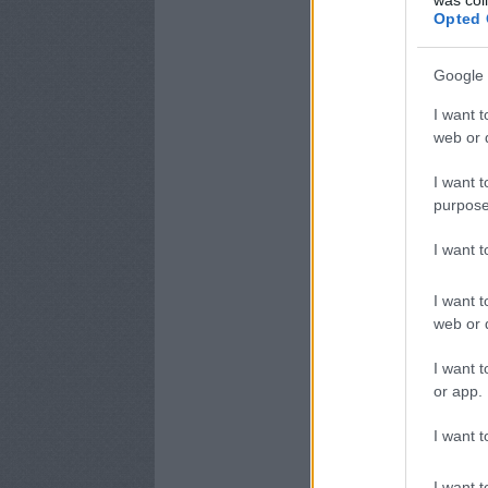
Opted 
Google 
I want t
web or d
I want t
purpose
I want 
I want t
web or d
I want t
or app.
I want t
I want t