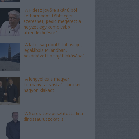
"A Fidesz jövőre akár újból
kétharmados többséget
szerezhet, pedig megérett a
helyzet egy komolyabb
átrendeződésre"
"A lakosság döntő többsége,
legalábbis Milánóban,
bezárkózott a saját lakásába"
"A lengyel és a magyar
kormány rasszista" - Juncker
nagyon kiakadt
"A Soros-terv pusztította ki a
dinoszauruszokat is"