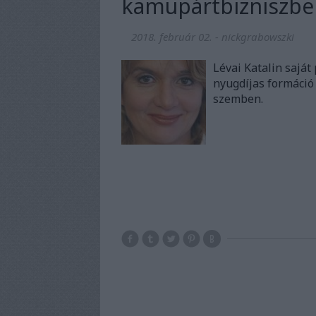
kamupártbizniszbe
2018. február 02.
-
nickgrabowszki
Lévai Katalin saját
nyugdíjas formáció 
szemben.