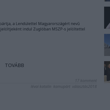
 pártja, a Lendülettel Magyarországért nevű
jelöltjeként indul Zuglóban MSZP-s jelöltettel
TOVÁBB
17
komment
lévai katalin
kamupárt
választás2018