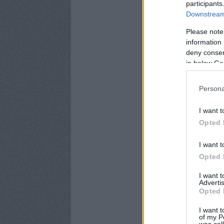
participants
Downstream 
Please note
information 
deny consent
in below Go
Persona
I want t
Opted 
I want t
Opted 
I want 
Advertis
Opted 
I want t
of my P
was col