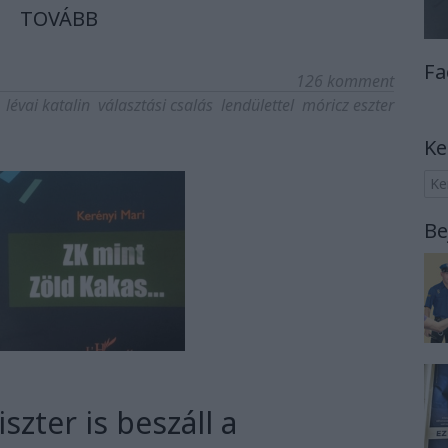
TOVÁBB
Fa
126
komment
lévai katalin
választási csalás
lendülettel
móricz eszter
Ke
Be
iszter is beszáll a