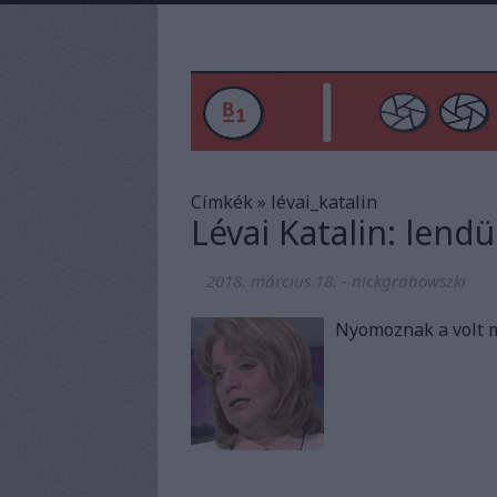
Címkék
»
lévai_katalin
Lévai Katalin: lendü
2018. március 18.
-
nickgrabowszki
Nyomoznak a volt mi