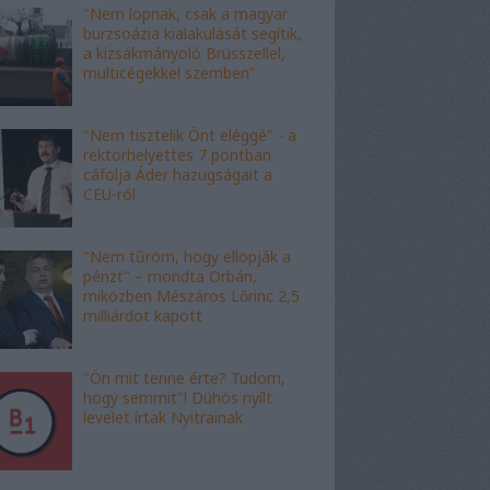
"Nem lopnak, csak a magyar
burzsoázia kialakulását segítik,
a kizsákmányoló Brüsszellel,
multicégekkel szemben"
"Nem tisztelik Önt eléggé" - a
rektorhelyettes 7 pontban
cáfolja Áder hazugságait a
CEU-ról
"Nem tűröm, hogy ellopják a
pénzt" – mondta Orbán,
miközben Mészáros Lőrinc 2,5
milliárdot kapott
"Ön mit tenne érte? Tudom,
hogy semmit"! Dühös nyílt
levelet írtak Nyitrainak