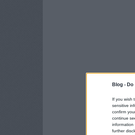
Blog -
Do 
If you wish 
sensitive in
confirm you
continue se
information 
further disc