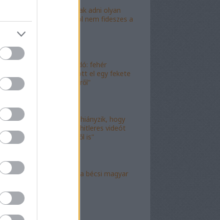
"Lóf.szt fognak adni olyan
területre, ahol nem fideszes a
képviselő"
"Magyar híradó: fehér
gyereket lopott el egy fekete
férfi az erkélyről"
"Már csak az hiányzik, hogy
valami idióta hitleres videót
csináljon ebből is"
"Mély torok" a bécsi magyar
nagykövet?