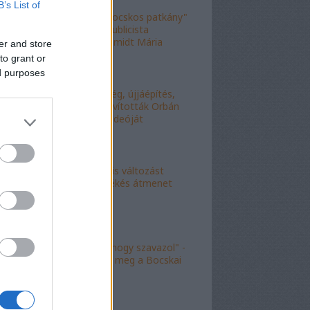
B’s List of
"Figyelj, te mocskos patkány"
- a fideszes publicista
nekiesett Schmidt Mária
er and store
fiának
to grant or
ed purposes
"Kell-e segítség, újjáépítés,
bármi?" - Kijavították Orbán
telefonálós videóját
"Kokó radikális változást
akart, én a békés átmenet
híve vagyok"
"Köszönöm, hogy szavazol" -
molinó jelent meg a Bocskai
út felett