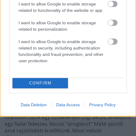
I want to allow Google to enable storage
related to functionality of the website or app.
I want to allow Google to enable storage
related to personalization.
I want to allow Google to enable storage
related to security, including authentication
functionality and fraud prevention, and other
Cumiztatás, kutyapéló és tetvek:
user protection.
Olvasgassa velünk Kocsis Máté SMS-
eit!
CONFIRM
ng.pontkukac
•
2015. március 31.
0
A honi internet eldugott és kevésbé kies tájain, a
Data Deletion
Data Access
Privacy Policy
bíróságok világos termeiben és az ügyészség sötét
folyosóin zajlik egy szövevényes jogi aktus, amelyből
egy fiatal fideszes, Kocsis "drogteszt" Máté ijesztő
arca rajzolódott ki előttünk. Most induló