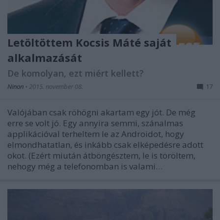
Letöltöttem Kocsis Máté saját
alkalmazását
De komolyan, ezt miért kellett?
Ninon
•
2015. november 08.
17
Valójában csak röhögni akartam egy jót. De még
erre se volt jó. Egy annyira semmi, szánalmas
applikációval terheltem le az Androidot, hogy
elmondhatatlan, és inkább csak elképedésre adott
okot. (Ezért miután átböngésztem, le is töröltem,
nehogy még a telefonomban is valami…