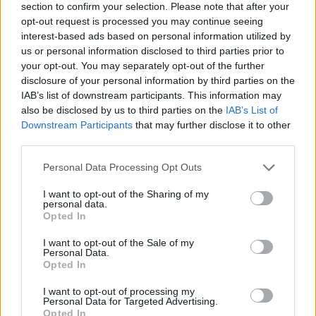
section to confirm your selection. Please note that after your
opt-out request is processed you may continue seeing
Az egyik legundorítóbb karaktergyilkossági
interest-based ads based on personal information utilized by
kísérletének nevezi a józsefvárosi polgármester és
us or personal information disclosed to third parties prior to
Fidesz-igazgató az utóbbi időben őt érő kritikákat.
your opt-out. You may separately opt-out of the further
Közös fotót posztot a családjával, hogy jelezze,
disclosure of your personal information by third parties on the
nemcsak őt támadják, hanem már a családtagjait is.
IAB’s list of downstream participants. This information may
Szerinte jó…
also be disclosed by us to third parties on the
IAB’s List of
Downstream Participants
that may further disclose it to other
third parties.
Please note that this website/app uses one or more Google
Personal Data Processing Opt Outs
services and may gather and store information including but
not limited to your visit or usage behaviour. You may click to
I want to opt-out of the Sharing of my
personal data.
grant or deny consent to Google and its third-party tags to
Opted In
use your data for below specified purposes in below Google
consent section.
I want to opt-out of the Sale of my
Personal Data.
Opted In
I want to opt-out of processing my
Personal Data for Targeted Advertising.
Opted In