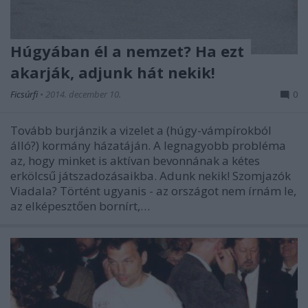
Húgyában él a nemzet? Ha ezt
akarják, adjunk hát nekik!
Ficsúrfi
•
2014. december 10.
0
Tovább burjánzik a vizelet a (húgy-vámpírokból
álló?) kormány házatáján. A legnagyobb probléma
az, hogy minket is aktívan bevonnának a kétes
erkölcsű játszadozásaikba. Adunk nekik! Szomjazók
Viadala? Történt ugyanis - az országot nem írnám le,
az elképesztően bornírt,…