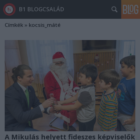
B1 BLOGCSALÁD
Címkék
»
kocsis_máté
A Mikulás helyett fideszes képviselők