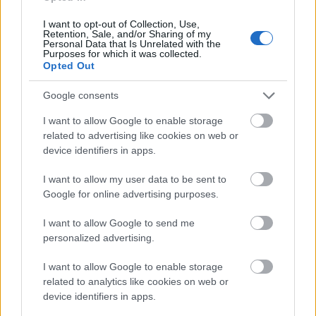
I want to opt-out of Collection, Use,
Retention, Sale, and/or Sharing of my
Hadd szívjon csak Ratyi Matyi a
Personal Data that Is Unrelated with the
Purposes for which it was collected.
megvetettek oldalán!
Opted Out
nickgrabowszki
•
2015. június 01.
74
Google consents
I want to allow Google to enable storage
Itt a bizonyíték, hogy Kocsis Máté teljesen agyhalott,
related to advertising like cookies on web or
ha azt hiszi, hogy megváltoztathatja a róla kialakult
device identifiers in apps.
képet. Akármilyen elszántan buzizik. Mert, ahol a
szexuális preferencia az élet normál része, és a
I want to allow my user data to be sent to
hálószobatitkok nem nyomnak a latba a politikusi
Google for online advertising purposes.
minőség…
I want to allow Google to send me
personalized advertising.
I want to allow Google to enable storage
related to analytics like cookies on web or
device identifiers in apps.