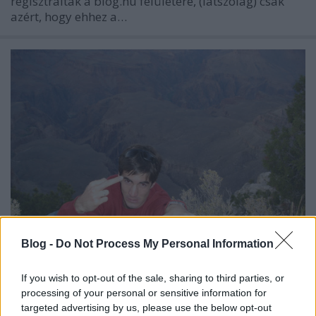
regisztráltak a blog.hu felületére, (látszólag) csak
azért, hogy ehhez a…
Blog -
Do Not Process My Personal Information
10+1 dolog, amivel Kocsis Máté
If you wish to opt-out of the sale, sharing to third parties, or
karakter-öngyilkosságot követett el
processing of your personal or sensitive information for
targeted advertising by us, please use the below opt-out
nickgrabowszki
•
2015. június 04.
41