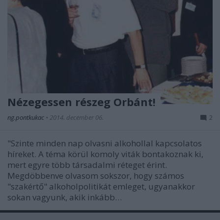
Nézegessen részeg Orbánt!
ng.pontkukac
•
2014. december 06.
2
"Szinte minden nap olvasni alkohollal kapcsolatos
híreket. A téma körül komoly viták bontakoznak ki,
mert egyre több társadalmi réteget érint.
Megdöbbenve olvasom sokszor, hogy számos
"szakértő" alkoholpolitikát emleget, ugyanakkor
sokan vagyunk, akik inkább…