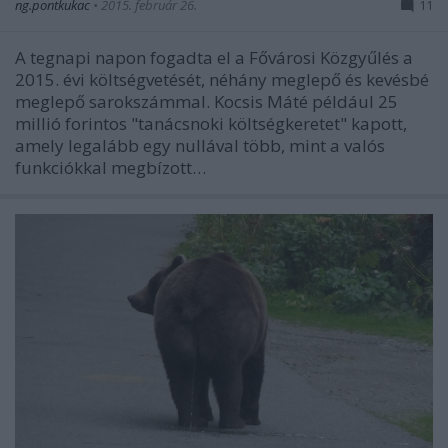
ng.pontkukac
•
2015. február 26.
11
A tegnapi napon fogadta el a Fővárosi Közgyűlés a
2015. évi költségvetését, néhány meglepő és kevésbé
meglepő sarokszámmal. Kocsis Máté például 25
millió forintos "tanácsnoki költségkeretet" kapott,
amely legalább egy nullával több, mint a valós
funkciókkal megbízott…