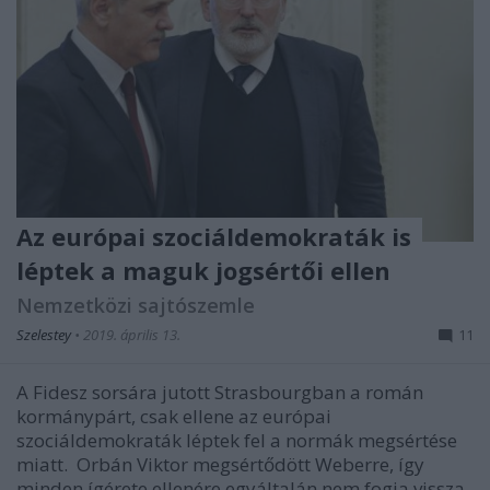
Az európai szociáldemokraták is
léptek a maguk jogsértői ellen
Nemzetközi sajtószemle
Szelestey
•
2019. április 13.
11
A Fidesz sorsára jutott Strasbourgban a román
kormánypárt, csak ellene az európai
szociáldemokraták léptek fel a normák megsértése
miatt. Orbán Viktor megsértődött Weberre, így
minden ígérete ellenére egyáltalán nem fogja vissza