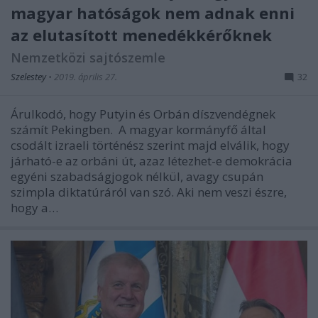
magyar hatóságok nem adnak enni
az elutasított menedékkérőknek
Nemzetközi sajtószemle
Szelestey
•
2019. április 27.
32
Árulkodó, hogy Putyin és Orbán díszvendégnek
számít Pekingben. A magyar kormányfő által
csodált izraeli történész szerint majd elválik, hogy
járható-e az orbáni út, azaz létezhet-e demokrácia
egyéni szabadságjogok nélkül, avagy csupán
szimpla diktatúráról van szó. Aki nem veszi észre,
hogy a…