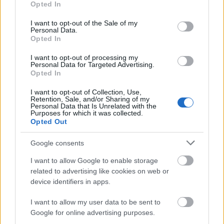
Nemzetközi sajtószemle
Opted In
use your data for below specified purposes in below Google
Szelestey
•
2019. április 22.
25
consent section.
I want to opt-out of the Sale of my
Personal Data.
Opted In
Zelenszkij retorikában tönkreverte Porosenkót,
akiből elegük volt az ukránoknak, de most már a
I want to opt-out of processing my
tetteknek kell következniük Kínának van hosszútávú
Personal Data for Targeted Advertising.
Opted In
elképzelése, miként vegye meg kilóra a kelet-európai
uniós tagállamokat, Brüsszel ezzel szemben
I want to opt-out of Collection, Use,
maximum az öklét rázza A jobb élet reményében…
Retention, Sale, and/or Sharing of my
Personal Data that Is Unrelated with the
Purposes for which it was collected.
Opted Out
Google consents
I want to allow Google to enable storage
related to advertising like cookies on web or
device identifiers in apps.
I want to allow my user data to be sent to
Google for online advertising purposes.