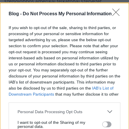
szélsőjobbos amerikai félkatonai szervezet …
Blog -
Do Not Process My Personal Information
If you wish to opt-out of the sale, sharing to third parties, or
processing of your personal or sensitive information for
targeted advertising by us, please use the below opt-out
section to confirm your selection. Please note that after your
opt-out request is processed you may continue seeing
interest-based ads based on personal information utilized by
us or personal information disclosed to third parties prior to
your opt-out. You may separately opt-out of the further
disclosure of your personal information by third parties on the
IAB’s list of downstream participants. This information may
also be disclosed by us to third parties on the
IAB’s List of
Downstream Participants
that may further disclose it to other
third parties.
Az EP-választáson Európa sorsa dől el
a nacionalista idegengyűlölők és
Please note that this website/app uses one or more Google
Personal Data Processing Opt Outs
services and may gather and store information including but
liberalizmus híveinek csatájában
not limited to your visit or usage behaviour. You may click to
I want to opt-out of the Sharing of my
personal data.
grant or deny consent to Google and its third-party tags to