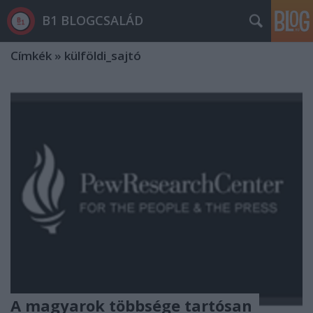
B1 BLOGCSALÁD
Címkék
»
külföldi_sajtó
A magyarok többsége tartósan