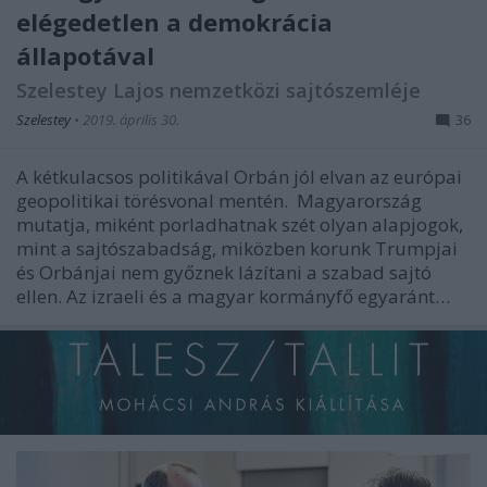
elégedetlen a demokrácia
állapotával
Szelestey Lajos nemzetközi sajtószemléje
Szelestey
•
2019. április 30.
36
A kétkulacsos politikával Orbán jól elvan az európai
geopolitikai törésvonal mentén. Magyarország
mutatja, miként porladhatnak szét olyan alapjogok,
mint a sajtószabadság, miközben korunk Trumpjai
és Orbánjai nem győznek lázítani a szabad sajtó
ellen. Az izraeli és a magyar kormányfő egyaránt…