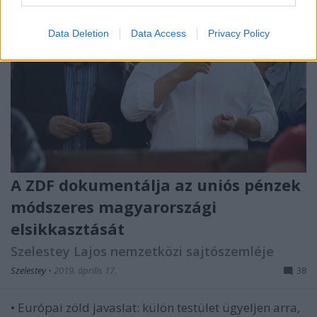
Data Deletion
Data Access
Privacy Policy
A ZDF dokumentálja az uniós pénzek
módszeres magyarországi
elsikkasztását
Szelestey Lajos nemzetközi sajtószemléje
Szelestey
•
2019. április 17.
38
• Európai zöld javaslat: külön testület ügyeljen arra,