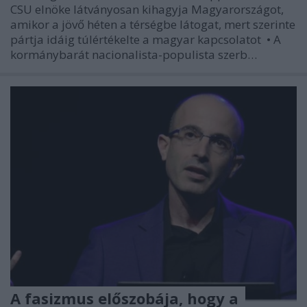
CSU elnöke látványosan kihagyja Magyarországot,
amikor a jövő héten a térségbe látogat, mert szerinte
pártja idáig túlértékelte a magyar kapcsolatot • A
kormánybarát nacionalista-populista szerb…
A fasizmus előszobája, hogy a