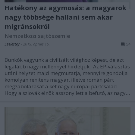
Hatékony az agymosás: a magyarok
nagy többsége hallani sem akar
migránsokról
Nemzetközi sajtószemle
Szelestey
•
2019. április 16.
54
Bunkók vagyunk a civilizált világhoz képest, de azt
legalább nagy mellénnyel hirdetjük. Az EP-választás
utáni helyzet majd megmutatja, mennyire gondolja
komolyan renitens magyar, illetve román párt
megzabolázását a két nagy európai pártcsalád.
Hogy a szlovák elnök asszony lett a befutó, az nagy…