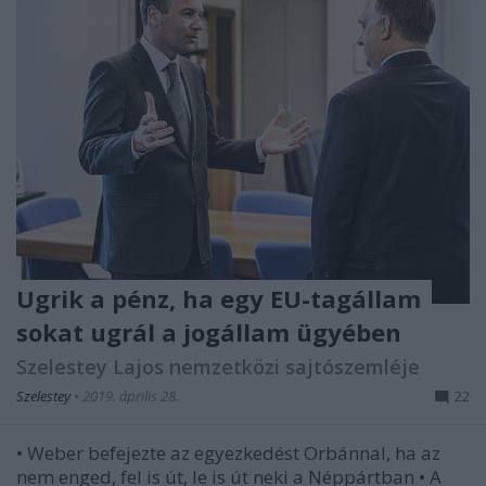
Ugrik a pénz, ha egy EU-tagállam
sokat ugrál a jogállam ügyében
Szelestey Lajos nemzetközi sajtószemléje
Szelestey
•
2019. április 28.
22
• Weber befejezte az egyezkedést Orbánnal, ha az
nem enged, fel is út, le is út neki a Néppártban • A