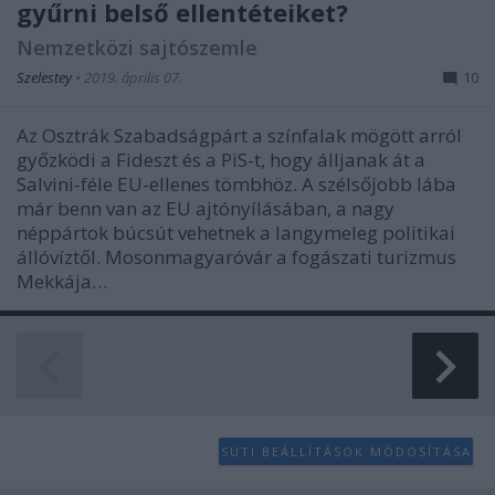
gyűrni belső ellentéteiket?
Nemzetközi sajtószemle
Szelestey
•
2019. április 07.
10
Az Osztrák Szabadságpárt a színfalak mögött arról
győzködi a Fideszt és a PiS-t, hogy álljanak át a
Salvini-féle EU-ellenes tömbhöz. A szélsőjobb lába
már benn van az EU ajtónyílásában, a nagy
néppártok búcsút vehetnek a langymeleg politikai
állóvíztől. Mosonmagyaróvár a fogászati turizmus
Mekkája…
SÜTI BEÁLLÍTÁSOK MÓDOSÍTÁSA