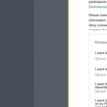
participants
Downstream 
Please note
information 
deny consent
in below Go
Persona
I want t
Opted 
I want t
Opted 
I want 
Advertis
Opted 
I want t
of my P
was col