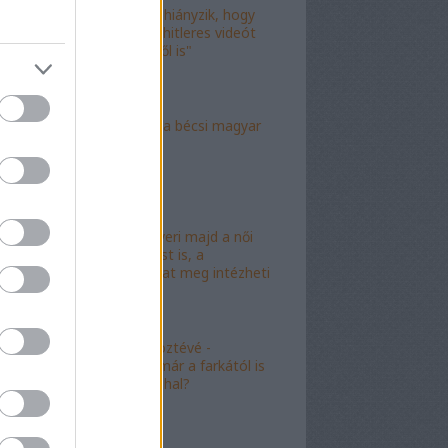
"Már csak az hiányzik, hogy
valami idióta hitleres videót
csináljon ebből is"
"Mély torok" a bécsi magyar
nagykövet?
"Mészáros nyeri majd a női
kalapácsvetést is, a
kabalafigurákat meg intézheti
Gyárfás!"
"Minőségi" köztévé -
hamarosan, már a farkától is
bűzleni fog a hal?