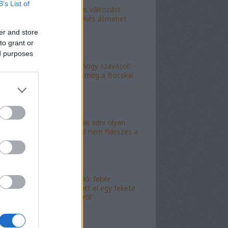
B’s List of
"Kokó radikális változást
akart, én a békés átmenet
híve vagyok"
er and store
to grant or
ed purposes
"Köszönöm, hogy szavazol" -
molinó jelent meg a Bocskai
út felett
"Lóf.szt fognak adni olyan
területre, ahol nem fideszes a
képviselő"
"Magyar híradó: fehér
gyereket lopott el egy fekete
férfi az erkélyről"