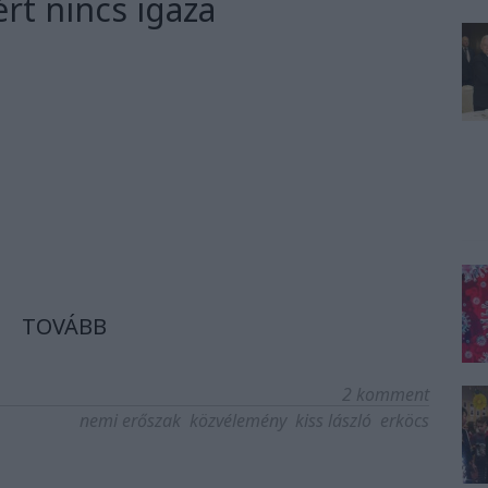
rt nincs igaza
TOVÁBB
2
komment
nemi erőszak
közvélemény
kiss lászló
erköcs