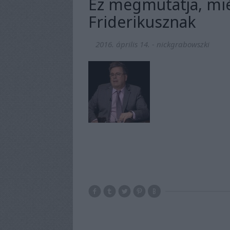
Ez megmutatja, mié
Friderikusznak
2016. április 14.
-
nickgrabowszki