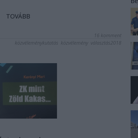
Be
TOVÁBB
16
komment
közvéleménykutatás
közvélemény
választás2018