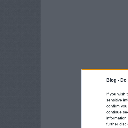
Blog -
Do 
If you wish 
sensitive in
confirm you
continue se
information 
further disc