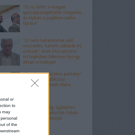
"Ez az ítélet a magyar
igazságszolgáltatás szégyene,
az eljárás a jogállam sárba
tiprása"
"Ez nem hatalommal való
visszaélés, hanem zaklatás és
erőszak": évek óta tartotta
rettegésben Mikonya György
dékán a kollégáit
"Figyelj, te mocskos patkány"
- a fideszes publicista
nekiesett Schmidt Mária
fiának
sonal or
ection to
"Kell-e segítség, újjáépítés,
ou may
bármi?" - Kijavították Orbán
telefonálós videóját
 personal
out of the
 downstream