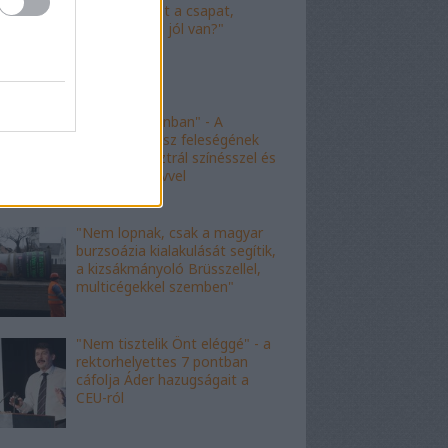
"Nagyot ment a csapat,
Viktor! Család jól van?"
"nem kishazánban" - A
fideszes borász feleségének
esete az ausztrál színésszel és
az angol nyelvvel
"Nem lopnak, csak a magyar
burzsoázia kialakulását segítik,
a kizsákmányoló Brüsszellel,
multicégekkel szemben"
"Nem tisztelik Önt eléggé" - a
rektorhelyettes 7 pontban
cáfolja Áder hazugságait a
CEU-ról