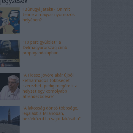
jegyzések
!!Bűnügyi Játék!! - Ön mit
tenne a magyar nyomozók
helyében?
"10 perc gyűlölet" a
Délmagyarország című
propagandalapban
"A Fidesz jövőre akár újból
kétharmados többséget
szerezhet, pedig megérett a
helyzet egy komolyabb
átrendeződésre"
"A lakosság döntő többsége,
legalábbis Milánóban,
bezárkózott a saját lakásába"