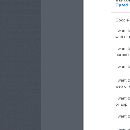
Opted 
Google 
I want t
web or d
I want t
purpose
I want 
I want t
web or d
I want t
or app.
I want t
I want t