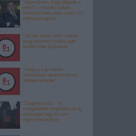
"Nem tűröm, hogy ellopják a
pénzt" – mondta Orbán,
miközben Mészáros Lőrinc 2,5
milliárdot kapott
"Ön mit tenne érte? Tudom,
hogy semmit"! Dühös nyílt
levelet írtak Nyitrainak
"Pedig a 3-as metró
tökéletesen alkalmas lenne
olimpiai lángnak"
"Szegény Luca" - a
szolgamédia megtalálta az új
ellenséget: egy 22 éves
egyetemista lányt