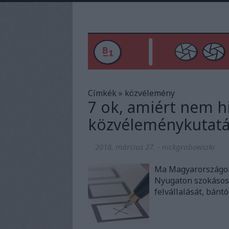
Címkék
»
közvélemény
7 ok, amiért nem h
közvéleménykutat
2018. március 27.
-
nickgrabowszki
Ma Magyarországon
Nyugaton szokásos 
felvállalását, bántó