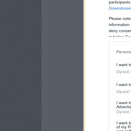
participants
Downstream 
Please note
information 
deny consent
in below Go
Persona
I want t
Opted 
I want t
Opted 
I want 
Advertis
Opted 
I want t
of my P
was col