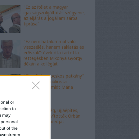
"Ez az ítélet a magyar
igazságszolgáltatás szégyene,
az eljárás a jogállam sárba
tiprása"
"Ez nem hatalommal való
visszaélés, hanem zaklatás és
erőszak": évek óta tartotta
rettegésben Mikonya György
dékán a kollégáit
"Figyelj, te mocskos patkány"
- a fideszes publicista
nekiesett Schmidt Mária
fiának
sonal or
ection to
"Kell-e segítség, újjáépítés,
ou may
bármi?" - Kijavították Orbán
telefonálós videóját
 personal
out of the
 downstream