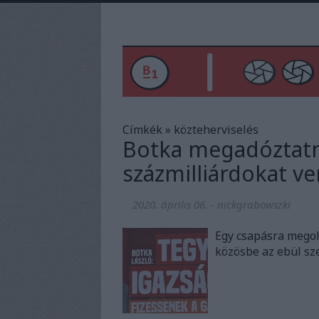
Címkék
»
közteherviselés
Botka megadóztatná
százmilliárdokat v
2020. április 06.
-
nickgrabowszki
Egy csapásra megol
közösbe az ebül sze