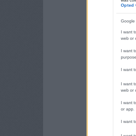
Opted 
Google 
I want t
web or d
I want t
purpose
I want 
I want t
web or d
I want t
or app.
I want t
I want t