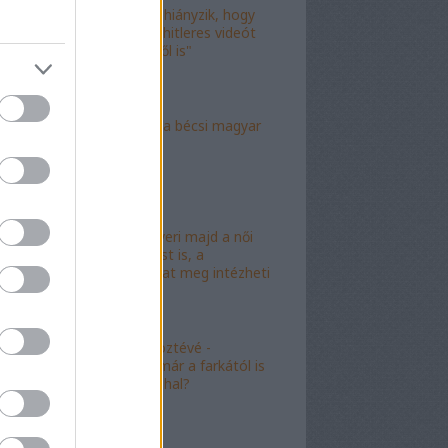
"Már csak az hiányzik, hogy
valami idióta hitleres videót
csináljon ebből is"
"Mély torok" a bécsi magyar
nagykövet?
"Mészáros nyeri majd a női
kalapácsvetést is, a
kabalafigurákat meg intézheti
Gyárfás!"
"Minőségi" köztévé -
hamarosan, már a farkától is
bűzleni fog a hal?