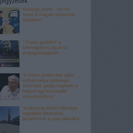
jegyzések
!!Bűnügyi Játék!! - Ön mit
tenne a magyar nyomozók
helyében?
"10 perc gyűlölet" a
Délmagyarország című
propagandalapban
"A Fidesz jövőre akár újból
kétharmados többséget
szerezhet, pedig megérett a
helyzet egy komolyabb
átrendeződésre"
"A lakosság döntő többsége,
legalábbis Milánóban,
bezárkózott a saját lakásába"