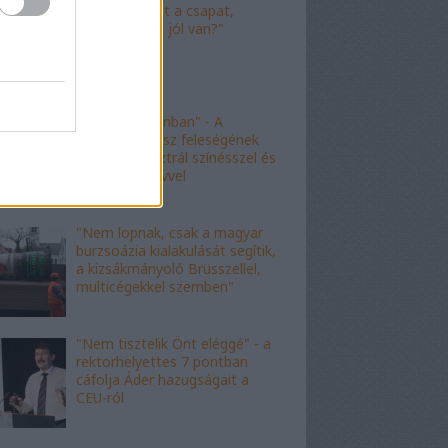
"Nagyot ment a csapat,
Viktor! Család jól van?"
"nem kishazánban" - A
fideszes borász feleségének
esete az ausztrál színésszel és
az angol nyelvvel
"Nem lopnak, csak a magyar
burzsoázia kialakulását segítik,
a kizsákmányoló Brüsszellel,
multicégekkel szemben"
"Nem tisztelik Önt eléggé" - a
rektorhelyettes 7 pontban
cáfolja Áder hazugságait a
CEU-ról