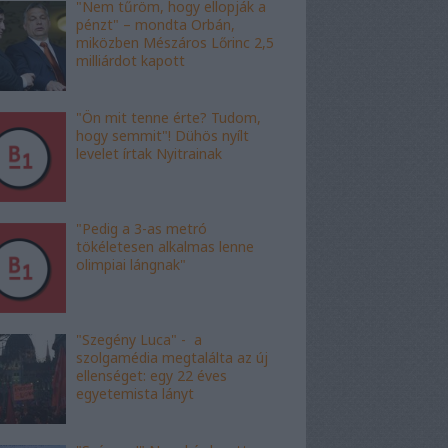
"Nem tűröm, hogy ellopják a
pénzt" – mondta Orbán,
miközben Mészáros Lőrinc 2,5
milliárdot kapott
"Ön mit tenne érte? Tudom,
hogy semmit"! Dühös nyílt
levelet írtak Nyitrainak
"Pedig a 3-as metró
tökéletesen alkalmas lenne
olimpiai lángnak"
"Szegény Luca" - a
szolgamédia megtalálta az új
ellenséget: egy 22 éves
egyetemista lányt