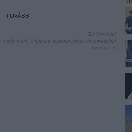
Be
TOVÁBB
327
komment
y
botka lászló
oligarcha
közteherviselés
alapjövedelem
koronavírus