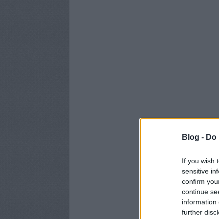
Blog -
Do 
If you wish 
sensitive in
confirm you
continue se
information 
further disc