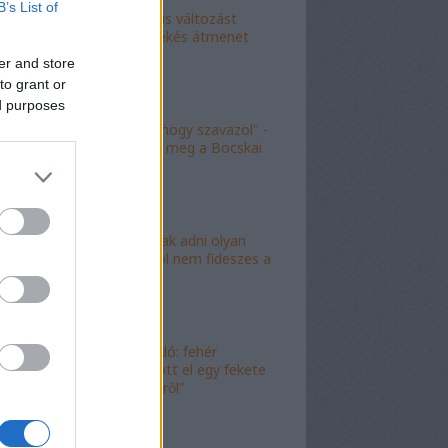
B’s List of
"Kokó radikális változást
akart, én a békés átmenet
híve vagyok"
er and store
to grant or
ed purposes
"Köszönöm, hogy szavazol" -
molinó jelent meg a Bocskai
út felett
"Lóf.szt fognak adni olyan
területre, ahol nem fideszes a
képviselő"
"Magyar híradó: fehér
gyereket lopott el egy fekete
férfi az erkélyről"