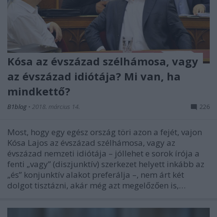
Kósa az évszázad szélhámosa, vagy
az évszázad idiótája? Mi van, ha
mindkettő?
B1blog
•
2018. március 14.
226
Most, hogy egy egész ország töri azon a fejét, vajon
Kósa Lajos az évszázad szélhámosa, vagy az
évszázad nemzeti idiótája – jóllehet e sorok írója a
fenti „vagy” (diszjunktív) szerkezet helyett inkább az
„és” konjunktív alakot preferálja –, nem árt két
dolgot tisztázni, akár még azt megelőzően is,…