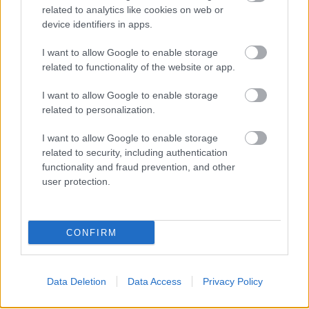
hazudik
related to analytics like cookies on web or
Mr Flynn Rider
•
2018. március 14.
4
device identifiers in apps.
I want to allow Google to enable storage
Kósa Lajos még szabadlábon, nem mond le, sőt, azt
related to functionality of the website or app.
állítja: ő is csalás áldozata. A bizonyítékok azonban
ellene szólnak. Egyre inkább úgy tűnik, hogy Kósa
I want to allow Google to enable storage
Lajos tagja volt egy pénzmosásra szakosodott
related to personalization.
céghálónak.
I want to allow Google to enable storage
related to security, including authentication
functionality and fraud prevention, and other
user protection.
CONFIRM
Data Deletion
Data Access
Privacy Policy