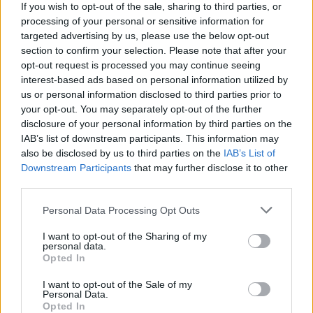
If you wish to opt-out of the sale, sharing to third parties, or
processing of your personal or sensitive information for
targeted advertising by us, please use the below opt-out
section to confirm your selection. Please note that after your
opt-out request is processed you may continue seeing
interest-based ads based on personal information utilized by
us or personal information disclosed to third parties prior to
your opt-out. You may separately opt-out of the further
disclosure of your personal information by third parties on the
IAB’s list of downstream participants. This information may
also be disclosed by us to third parties on the
IAB’s List of
Downstream Participants
that may further disclose it to other
third parties.
Please note that this website/app uses one or more Google
Personal Data Processing Opt Outs
services and may gather and store information including but
7 Fidesz-politikus, aki akkorát
not limited to your visit or usage behaviour. You may click to
I want to opt-out of the Sharing of my
personal data.
bukott, mintha veszített volna a
grant or deny consent to Google and its third-party tags to
Opted In
use your data for below specified purposes in below Google
választáson a Fidesz
consent section.
I want to opt-out of the Sale of my
Personal Data.
nickgrabowszki
•
2018. május 09.
100
Opted In