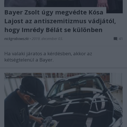
Bayer Zsolt úgy megvédte Kósa
Lajost az antiszemitizmus vádjától,
hogy Imrédy Bélát se különben
nickgrabowszki
•
2019. december 03.
41
Ha valaki járatos a kérdésben, akkor az
kétségtelenül a Bayer.