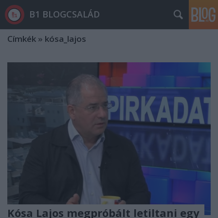
B1 BLOGCSALÁD
Címkék
»
kósa_lajos
Kósa Lajos megpróbált letiltani egy