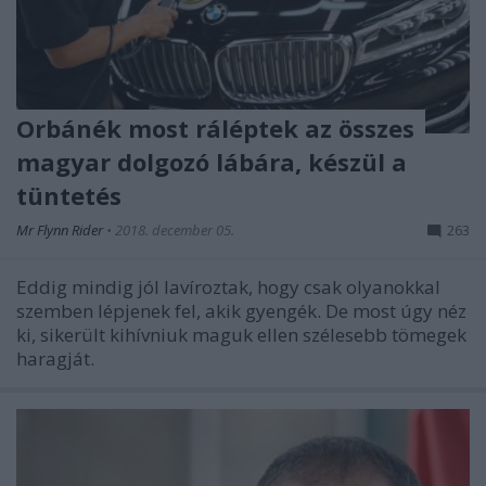
Orbánék most ráléptek az összes
magyar dolgozó lábára, készül a
tüntetés
Mr Flynn Rider
•
2018. december 05.
263
Eddig mindig jól lavíroztak, hogy csak olyanokkal
szemben lépjenek fel, akik gyengék. De most úgy néz
ki, sikerült kihívniuk maguk ellen szélesebb tömegek
haragját.