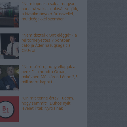
"Nem lopnak, csak a magyar
burzsoázia kialakulását segítik,
a kizsákmányoló Brüsszellel,
multicégekkel szemben"
"Nem tisztelik Önt eléggé" - a
rektorhelyettes 7 pontban
cáfolja Áder hazugságait a
CEU-ról
"Nem tűröm, hogy ellopják a
pénzt" – mondta Orbán,
miközben Mészáros Lőrinc 2,5
milliárdot kapott
"Ön mit tenne érte? Tudom,
hogy semmit"! Dühös nyílt
levelet írtak Nyitrainak