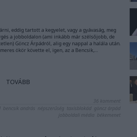
árni, eddig tartott a kegyelet, vagy a gyávaság, meg
örgés a jobboldalon (ami inkább már szélsőjobb, de
tlen) Göncz Árpádról, alig egy nappal a halála után.
meres ökör követte el, igen, az a Bencsik,…
TOVÁBB
36
komment
l
bencsik andrás
népszerűség
taxisblokád
göncz árpád
jobboldali média
békemenet