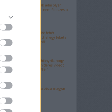
"Lóf.szt fognak adni olyan
területre, ahol nem fideszes a
képviselő"
"Magyar híradó: fehér
gyereket lopott el egy fekete
férfi az erkélyről"
"Már csak az hiányzik, hogy
valami idióta hitleres videót
csináljon ebből is"
"Mély torok" a bécsi magyar
nagykövet?