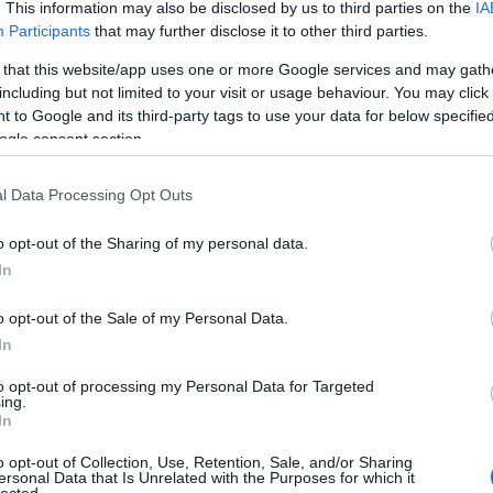
. This information may also be disclosed by us to third parties on the
IA
Participants
that may further disclose it to other third parties.
 that this website/app uses one or more Google services and may gath
g kikezdi az antikommunista vezér tekintélyét.
including but not limited to your visit or usage behaviour. You may click 
ás-megerősítés. Neki magának már nincs
 to Google and its third-party tags to use your data for below specifi
miniszterelnök egyetlen kérdés erejéig elhalasztotta
ogle consent section.
lan közfeladatait, és személyesen válaszolt meg egy
l Data Processing Opt Outs
o opt-out of the Sharing of my personal data.
TOVÁBB
In
o opt-out of the Sale of my Personal Data.
57
komment
In
cska lajos
ügynökvád
jobboldali média
orbán-simicska
to opt-out of processing my Personal Data for Targeted
háború
ing.
In
o opt-out of Collection, Use, Retention, Sale, and/or Sharing
ersonal Data that Is Unrelated with the Purposes for which it
lected.