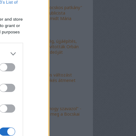
B’s List of
"Figyelj, te mocskos patkány"
- a fideszes publicista
nekiesett Schmidt Mária
er and store
fiának
to grant or
ed purposes
"Kell-e segítség, újjáépítés,
bármi?" - Kijavították Orbán
telefonálós videóját
"Kokó radikális változást
akart, én a békés átmenet
híve vagyok"
"Köszönöm, hogy szavazol" -
molinó jelent meg a Bocskai
út felett