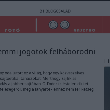
B1 BLOGCSALÁD
semmi jogotok felháborodni
Hi
 oda jutott ez a világ, hogy egy közveszélyes
sajtóetikai tanácsokat. Merthogy zajlik az
dás a jobber sajtóban. G. Fodor ízléstelen cikket
a feleségéről, meg a lányáról - ehhez nem fér kétség.