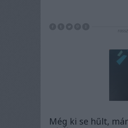
rass
Még ki se hűlt, má