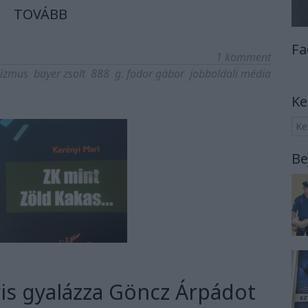
TOVÁBB
Fa
1
komment
zizmus
bayer zsolt
888
g. fodor gábor
jobboldali média
Ke
Be
ris gyalázza Göncz Árpádot