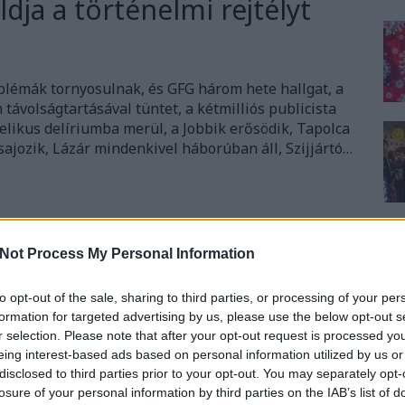
ja a történelmi rejtélyt
blémák tornyosulnak, és GFG három hete hallgat, a
távolságtartásával tüntet, a kétmilliós publicista
elikus delíriumba merül, a Jobbik erősödik, Tapolca
ajozik, Lázár mindenkivel háborúban áll, Szijjártó…
TOVÁBB
Not Process My Personal Information
7
komment
to opt-out of the sale, sharing to third parties, or processing of your per
formation for targeted advertising by us, please use the below opt-out s
boldal
széles gábor
jobboldali média
barguzin
ál-petőfi
r selection. Please note that after your opt-out request is processed y
eing interest-based ads based on personal information utilized by us or
disclosed to third parties prior to your opt-out. You may separately opt-
 Simicska Orbánt
losure of your personal information by third parties on the IAB’s list of