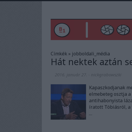
Címkék
»
jobboldali_média
Hát nektek aztán 
2016. január 27.
-
nickgrabowszki
Kapaszkodjanak meg:
elmebeteg osztja a 
antihabonyista láza
íratott Tóbiásról, 
…