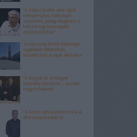
"A Fidesz jövőre akár újból
kétharmados többséget
szerezhet, pedig megérett a
helyzet egy komolyabb
átrendeződésre"
"A lakosság döntő többsége,
legalábbis Milánóban,
bezárkózott a saját lakásába"
"A lengyel és a magyar
kormány rasszista" - Juncker
nagyon kiakadt
"A Soros-terv pusztította ki a
dinoszauruszokat is"