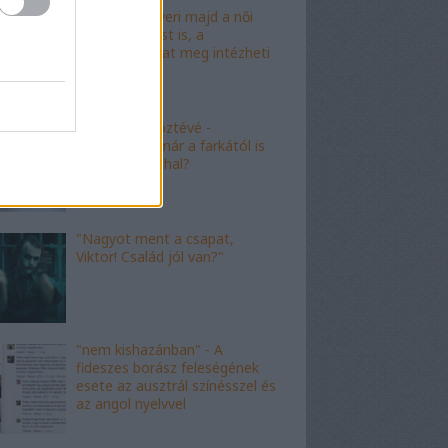
"Mészáros nyeri majd a női
kalapácsvetést is, a
kabalafigurákat meg intézheti
Gyárfás!"
"Minőségi" köztévé -
hamarosan, már a farkától is
bűzleni fog a hal?
"Nagyot ment a csapat,
Viktor! Család jól van?"
"nem kishazánban" - A
fideszes borász feleségének
esete az ausztrál színésszel és
az angol nyelvvel