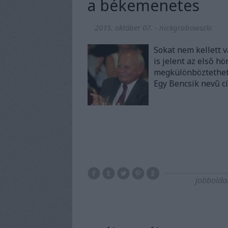
a békemenetes
2015. október 07.
-
nickgrabowszki
Sokat nem kellett v
is jelent az első h
megkülönböztethete
Egy Bencsik nevű cí
jobbolda