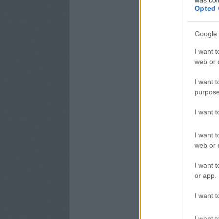
Opted 
Google 
I want t
web or d
I want t
purpose
I want 
I want t
web or d
I want t
or app.
I want t
I want t