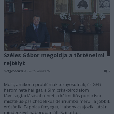
Széles Gábor megoldja a történelmi
rejtélyt
nickgrabowszki
•
2015. április 07.
7
Most, amikor a problémák tornyosulnak, és GFG
három hete hallgat, a Simicska-birodalom
távolságtartásával tüntet, a kétmilliós publicista
misztikus-pszichedelikus delíriumba merül, a Jobbik
erősödik, Tapolca fenyeget, Habony csajozik, Lázár
mindenkivel háborúban áll, Szijjártó…