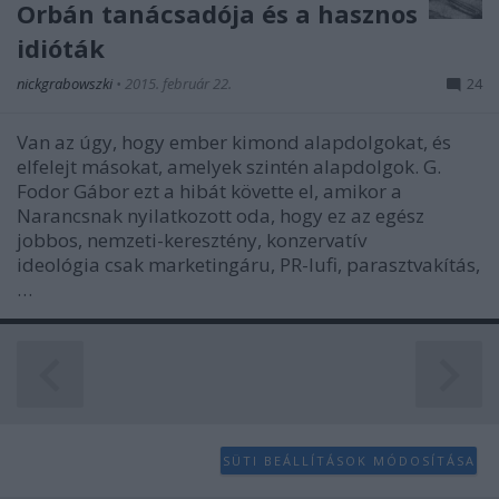
Orbán tanácsadója és a hasznos
idióták
nickgrabowszki
•
2015. február 22.
24
Van az úgy, hogy ember kimond alapdolgokat, és
elfelejt másokat, amelyek szintén alapdolgok. G.
Fodor Gábor ezt a hibát követte el, amikor a
Narancsnak nyilatkozott oda, hogy ez az egész
jobbos, nemzeti-keresztény, konzervatív
ideológia csak marketingáru, PR-lufi, parasztvakítás,
…
SÜTI BEÁLLÍTÁSOK MÓDOSÍTÁSA