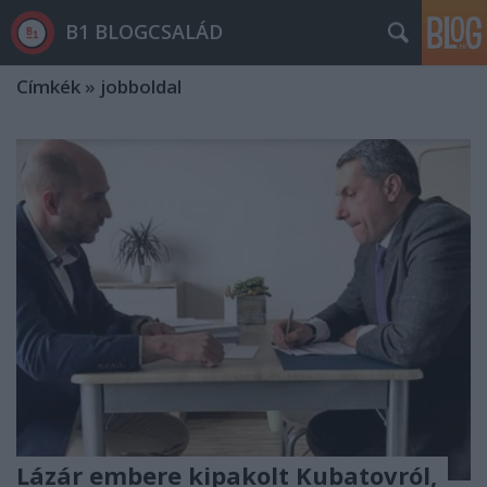
B1 BLOGCSALÁD
Címkék
»
jobboldal
Lázár embere kipakolt Kubatovról,