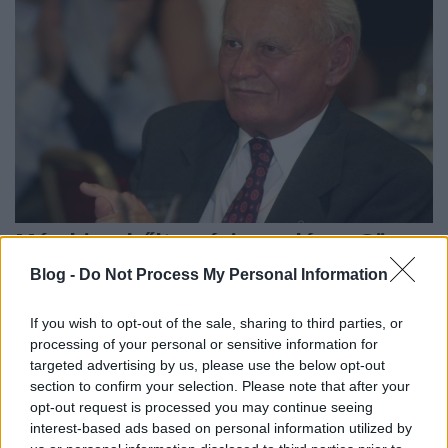
Még ki se hűlt, máris gyalázza Göncz
Árpádot a békemenetes
Blog -
Do Not Process My Personal Information
nickgrabowszki
•
2015. október 07.
36
If you wish to opt-out of the sale, sharing to third parties, or
processing of your personal or sensitive information for
Sokat nem kellett várni, eddig tartott a kegyelet, vagy
targeted advertising by us, please use the below opt-out
a gyávaság, meg is jelent az első hörgés a
section to confirm your selection. Please note that after your
jobboldalon (ami inkább már szélsőjobb, de
opt-out request is processed you may continue seeing
megkülönböztethetetlen) Göncz Árpádról, alig
interest-based ads based on personal information utilized by
egy nappal a halála után. Egy Bencsik nevű címeres