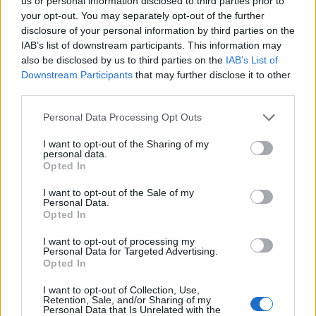
us or personal information disclosed to third parties prior to
ökör követte el, igen, az a Bencsik,…
your opt-out. You may separately opt-out of the further
disclosure of your personal information by third parties on the
IAB’s list of downstream participants. This information may
also be disclosed by us to third parties on the
IAB’s List of
Downstream Participants
that may further disclose it to other
third parties.
Please note that this website/app uses one or more Google
Personal Data Processing Opt Outs
services and may gather and store information including but
not limited to your visit or usage behaviour. You may click to
I want to opt-out of the Sharing of my
personal data.
grant or deny consent to Google and its third-party tags to
Opted In
use your data for below specified purposes in below Google
consent section.
I want to opt-out of the Sale of my
Personal Data.
Opted In
I want to opt-out of processing my
Personal Data for Targeted Advertising.
Ez a fő ok, amiért mindenkinek kell
Opted In
otthonra egy saját őrző-védő turul
I want to opt-out of Collection, Use,
Retention, Sale, and/or Sharing of my
Orbán turulpörköltje
Personal Data that Is Unrelated with the