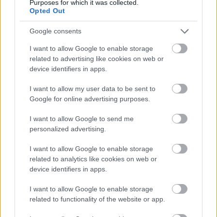
Purposes for which it was collected.
Egyenlítő blog
•
2015. augusztus 02.
1
Opted Out
Most, hogy a bevándorlók idejönnek és elveszik a
Google consents
munkánkat, ráadásul nyilvánvalóan megfertőznek
I want to allow Google to enable storage
minket a betegségeikkel, lopnak és rabolnak,
related to advertising like cookies on web or
megerőszakolnak, szemmel vernek, titokban átkot
device identifiers in apps.
mondanak ránk valamint megvuduznak, ideje a
fejünkhöz kapni. Napok óta csak olvasom a…
I want to allow my user data to be sent to
Google for online advertising purposes.
I want to allow Google to send me
personalized advertising.
I want to allow Google to enable storage
related to analytics like cookies on web or
device identifiers in apps.
I want to allow Google to enable storage
related to functionality of the website or app.