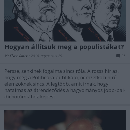
Hogyan állítsuk meg a populistákat?
Mr Flynn Rider
•
2016. augusztus 29.
35
Persze, senkinek fogalma sincs róla. A rossz hír az,
hogy még a Politicóra publikáló, nemzetközi hírű
elemzőknek sincs. A legtöbb, amit írnak, hogy
hatalmas az átrendeződés a hagyományos jobb-bal-
dichotómiához képest.