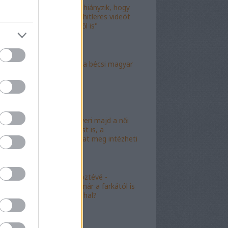
"Már csak az hiányzik, hogy
valami idióta hitleres videót
csináljon ebből is"
"Mély torok" a bécsi magyar
nagykövet?
"Mészáros nyeri majd a női
kalapácsvetést is, a
kabalafigurákat meg intézheti
Gyárfás!"
"Minőségi" köztévé -
hamarosan, már a farkától is
bűzleni fog a hal?