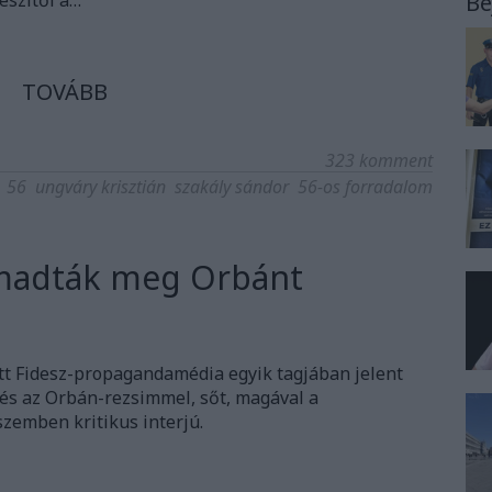
észítői a…
Be
TOVÁBB
323
komment
56
ungváry krisztián
szakály sándor
56-os forradalom
ámadták meg Orbánt
tt Fidesz-propagandamédia egyik tagjában jelent
 és az Orbán-rezsimmel, sőt, magával a
szemben kritikus interjú.