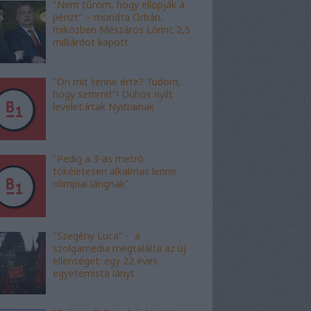
"Nem tűröm, hogy ellopják a
pénzt" – mondta Orbán,
miközben Mészáros Lőrinc 2,5
milliárdot kapott
"Ön mit tenne érte? Tudom,
hogy semmit"! Dühös nyílt
levelet írtak Nyitrainak
"Pedig a 3-as metró
tökéletesen alkalmas lenne
olimpiai lángnak"
"Szegény Luca" - a
szolgamédia megtalálta az új
ellenséget: egy 22 éves
egyetemista lányt