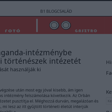
B1 BLOGCSALÁD
aganda-intézménybe
i történészek intézetét
Hi
sát használják ki
Fa
végzése után most egy jóval kisebb, ám igen
Ke
s intézmény felszámolása következik. Az Orbán
tézetet pusztítja el. Méghozzá durván, megalázóan és
 mi lesz az itt gyűjtött történeti életút interjúk