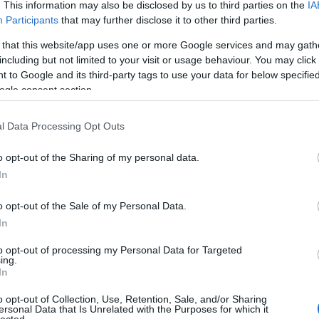
k végig az interjút, mert következő mondatban
. This information may also be disclosed by us to third parties on the
IA
Orbánt.
Participants
that may further disclose it to other third parties.
 that this website/app uses one or more Google services and may gath
including but not limited to your visit or usage behaviour. You may click 
 to Google and its third-party tags to use your data for below specifi
ogle consent section.
TOVÁBB
l Data Processing Opt Outs
10
komment
o opt-out of the Sharing of my personal data.
interjú
európai unió
menekült
migráns
anela merkel
In
o opt-out of the Sale of my Personal Data.
 kedvében volt, lehülyézte
In
 és elmesélte, miről
to opt-out of processing my Personal Data for Targeted
ing.
In
o opt-out of Collection, Use, Retention, Sale, and/or Sharing
ersonal Data that Is Unrelated with the Purposes for which it
lected.