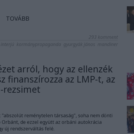
TOVÁBB
293
komment
interjú
kormánypropaganda
gyurgyák jános
mandiner
zet arról, hogy az ellenzék
z finanszírozza az LMP-t, az
-rezsimet
ék "abszolút reménytelen társaság", soha nem dönti
e Orbánt, de ezzel együtt az orbáni autokrácia
 új rendszerváltás felé.