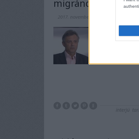
migráncsozhasson
authenti
2017. november 06.
-
Mr Flynn Rider
„Európa háborúban á
kezében lévő bankok
a volt hírszerző fe
tiltása ellenére. E
interjú
tar