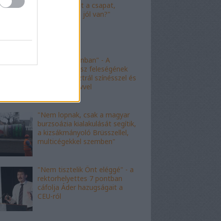
"Nagyot ment a csapat,
Viktor! Család jól van?"
"nem kishazánban" - A
fideszes borász feleségének
esete az ausztrál színésszel és
az angol nyelvvel
"Nem lopnak, csak a magyar
burzsoázia kialakulását segítik,
a kizsákmányoló Brüsszellel,
multicégekkel szemben"
"Nem tisztelik Önt eléggé" - a
rektorhelyettes 7 pontban
cáfolja Áder hazugságait a
CEU-ról