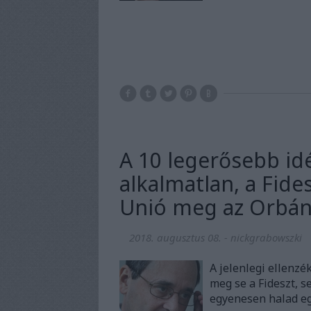
A 10 legerősebb idé
alkalmatlan, a Fides
Unió meg az Orbán
2018. augusztus 08.
-
nickgrabowszki
A jelenlegi ellenz
meg se a Fideszt, s
egyenesen halad egy