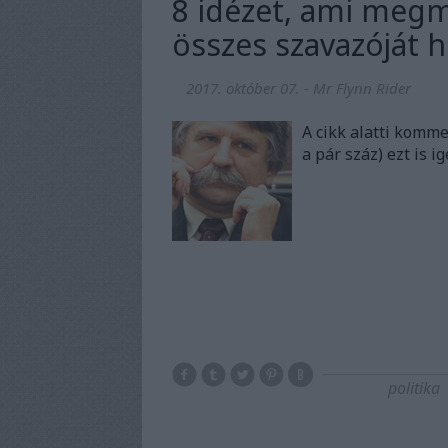
8 idézet, ami megm
összes szavazóját 
2017. október 07.
-
Mr Flynn Rider
A cikk alatti komm
a pár száz) ezt is ig
politika