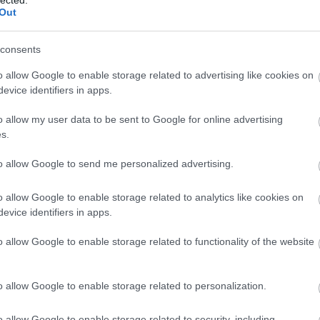
Out
t a kormányzat építi az országot, az ellenzék meg
ásokkal próbálja elgáncsolni a nemzet ügyét.
consents
o allow Google to enable storage related to advertising like cookies on
evice identifiers in apps.
o allow my user data to be sent to Google for online advertising
s.
TOVÁBB
to allow Google to send me personalized advertising.
19
komment
o allow Google to enable storage related to analytics like cookies on
atégia
orbán viktor
miniszterelnök
ellenzék
kövér lászló
evice identifiers in apps.
hazaáruló
házelnök
országgyűlés elnöke
politikai krédó
o allow Google to enable storage related to functionality of the website
nosan, a Fidesz pártlapjában
o allow Google to enable storage related to personalization.
nak, hogy
o allow Google to enable storage related to security, including