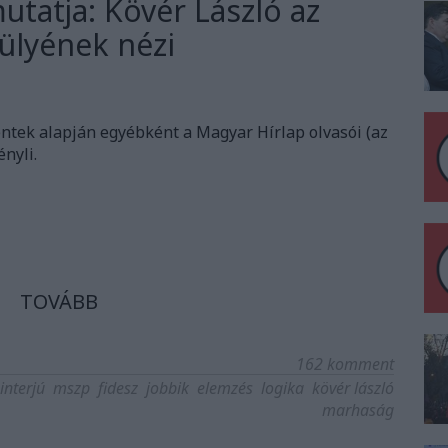
utatja: Kövér László az
hülyének nézi
entek alapján egyébként a Magyar Hírlap olvasói (az
ényli.
TOVÁBB
162
komment
interjú
mszp
fidesz
jobbik
elemzés
logika
kövér lászló
marhaság