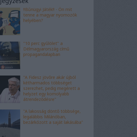
jegyzések
!!Bűnügyi Játék!! - Ön mit
tenne a magyar nyomozók
helyében?
"10 perc gyűlölet" a
Délmagyarország című
propagandalapban
"A Fidesz jövőre akár újból
kétharmados többséget
szerezhet, pedig megérett a
helyzet egy komolyabb
átrendeződésre"
"A lakosság döntő többsége,
legalábbis Milánóban,
bezárkózott a saját lakásába"