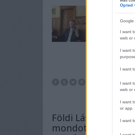
Opted 
Kövér László szerin
sportszerűtlen húz
Google 
I want t
web or d
I want t
purpose
I want 
I want t
interjú
str
web or d
I want t
or app.
Földi László nyilvá
I want t
mondott fel Tarlós
I want t