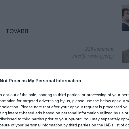
TOVÁBB
228
komment
interjú
raskó györgy
nda az egekbe emelte
Not Process My Personal Information
en nyilvánosan alázta
to opt-out of the sale, sharing to third parties, or processing of your per
formation for targeted advertising by us, please use the below opt-out s
r selection. Please note that after your opt-out request is processed y
eing interest-based ads based on personal information utilized by us or
disclosed to third parties prior to your opt-out. You may separately opt-
 kormánypropagandában kitört az üdvrivalgás. Kár,
losure of your personal information by third parties on the IAB’s list of