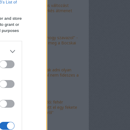
B’s List of
"Kokó radikális változást
akart, én a békés átmenet
híve vagyok"
er and store
to grant or
ed purposes
"Köszönöm, hogy szavazol" -
molinó jelent meg a Bocskai
út felett
"Lóf.szt fognak adni olyan
területre, ahol nem fideszes a
képviselő"
"Magyar híradó: fehér
gyereket lopott el egy fekete
férfi az erkélyről"