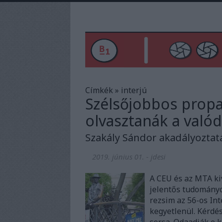
Címkék
»
interjú
Szélsőjobbos prop
olvasztanák a valód
Szakály Sándor akadályoztatá
2019. június 01.
-
jdesi
A CEU és az MTA ki
jelentős tudományo
rezsim az 56-os In
kegyetlenül. Kérdés,