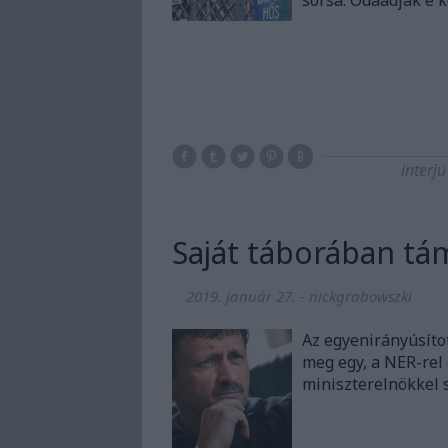
sorsa. Odaadják e k
interjú
Saját táborában t
2019. január 27.
-
nickgrabowszki
Az egyenirányúsíto
meg egy, a NER-rel
miniszterelnökkel 