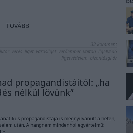
Be
TOVÁBB
33
komment
iktor
verés
liget
városliget
verőember
valton
ligetvédő
ligetvédelem
bizontásgi őr
ad propagandistáitól: „ha
dés nélkül lövünk”
fanatikus propagandistája is megnyilvánult a héten,
zelem után. A hangnem mindenhol egyértelmű:
tés.