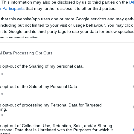
. This information may also be disclosed by us to third parties on the
IA
hívei körében is kétkedésre kellene, hogy okot
Participants
that may further disclose it to other third parties.
 és joggal "vakkomondorozó" ballib értelmiség és
t hallgatnak, ami…
 that this website/app uses one or more Google services and may gath
including but not limited to your visit or usage behaviour. You may click 
 to Google and its third-party tags to use your data for below specifi
ogle consent section.
TOVÁBB
l Data Processing Opt Outs
96
komment
o opt-out of the Sharing of my personal data.
drog
együtt
erőszak
bántalmazás
juhász péter
metoo
In
o opt-out of the Sale of my Personal Data.
vert, megerőszakolt nők
In
örgy jutott az eszébe
to opt-out of processing my Personal Data for Targeted
ing.
éz elképzelni
In
o opt-out of Collection, Use, Retention, Sale, and/or Sharing
ersonal Data that Is Unrelated with the Purposes for which it
lected.