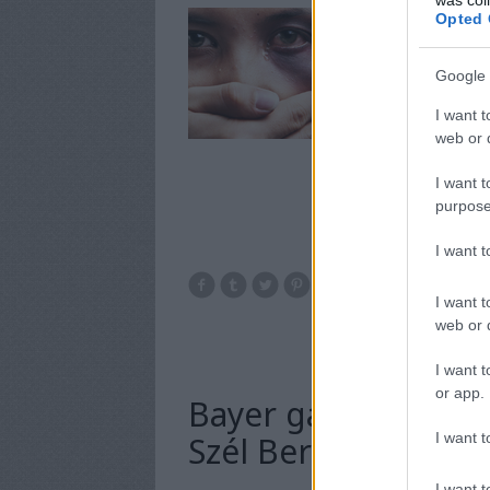
Olyan programokat é
Opted 
fel obskúrus össz
védelmére, megvert 
Google 
I want t
web or d
I want t
purpose
I want 
média
origo
erős
I want t
web or d
I want t
or app.
Bayer gazembernek 
I want t
Szél Bernadettet
I want t