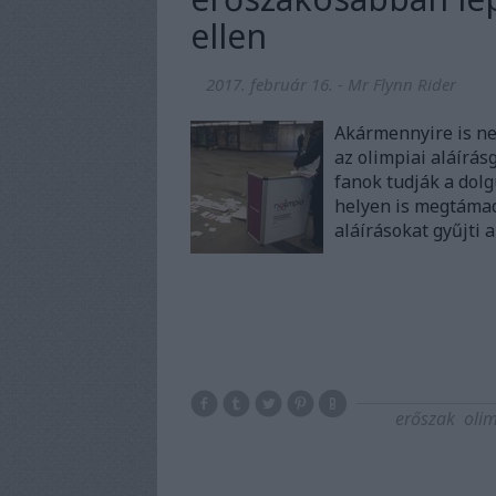
ellen
2017. február 16.
-
Mr Flynn Rider
Akármennyire is n
az olimpiai aláírás
fanok tudják a dolg
helyen is megtámad
aláírásokat gyűjti 
erőszak
oli