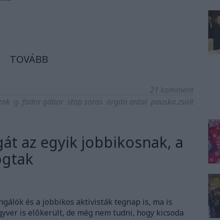
TOVÁBB
21
komment
zak
g. fodor gábor
stop soros
orgán antal
pauska zsolt
gát az egyik jobbikosnak, a
ogtak
ngálók és a jobbikos aktivisták tegnap is, ma is
yver is előkerült, de még nem tudni, hogy kicsoda