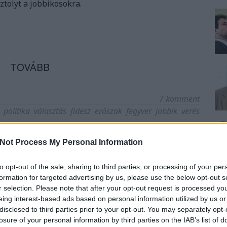
sztolyt a jobbikosokra.
TOVÁBB
7
komment
politika
választás
fidesz
erőszak
fegyver
jobbik
verés
Not Process My Personal Information
 Péter, avagy kettős mérce
ikusoknál
to opt-out of the sale, sharing to third parties, or processing of your per
formation for targeted advertising by us, please use the below opt-out s
r selection. Please note that after your opt-out request is processed y
eing interest-based ads based on personal information utilized by us or
disclosed to third parties prior to your opt-out. You may separately opt-
az elmúlt hónapokban elég forró volt a levegő a
losure of your personal information by third parties on the IAB’s list of
, a legfrissebb botránya viszont még a