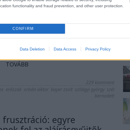
cation functionality and fraud prevention, and other user protection.
gáról, ha szardarabnak nevezi a bayeri stílust
?
CONFIRM
Data Deletion
Data Access
Privacy Policy
TOVÁBB
229
komment
os
erőszak
orbán viktor
bayer zsolt
szilágyi györgy
szél
bernadett
s frusztráció: egyre
nek fel az aláírásgyűjtők