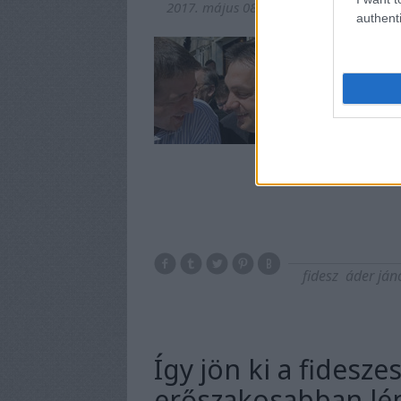
2017. május 08.
-
nickgrabowszki
authenti
Miket gondolhat ma
használó jobbikost
fidesz
áder ján
Így jön ki a fidesze
erőszakosabban lép