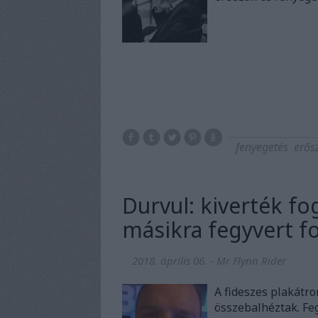
fenyegetés
erős
Durvul: kiverték fo
másikra fegyvert f
2018. április 06.
-
Mr Flynn Rider
A fideszes plakátro
összebalhéztak. Feg