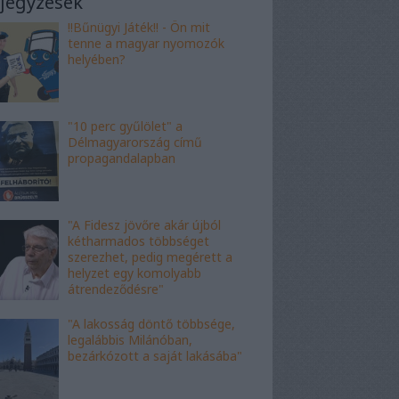
jegyzések
!!Bűnügyi Játék!! - Ön mit
tenne a magyar nyomozók
helyében?
"10 perc gyűlölet" a
Délmagyarország című
propagandalapban
"A Fidesz jövőre akár újból
kétharmados többséget
szerezhet, pedig megérett a
helyzet egy komolyabb
átrendeződésre"
"A lakosság döntő többsége,
legalábbis Milánóban,
bezárkózott a saját lakásába"