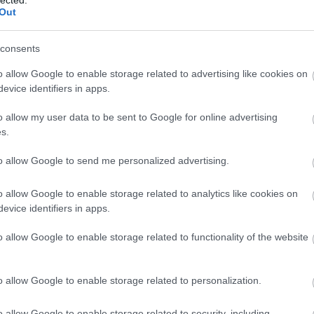
s civil szervezeteket vett elő az Origo és tüntetett
Out
eesküvésként, amelyek Magyarország polgárainak
női áldozatok védelméért jöttek létre.
consents
o allow Google to enable storage related to advertising like cookies on
evice identifiers in apps.
o allow my user data to be sent to Google for online advertising
TOVÁBB
s.
to allow Google to send me personalized advertising.
156
komment
zak
propaganda
soros györgy
áldozatvédelem
erőszak
o allow Google to enable storage related to analytics like cookies on
a nők ellen
evice identifiers in apps.
o allow Google to enable storage related to functionality of the website
nevezte az őt feljelentő
o allow Google to enable storage related to personalization.
o allow Google to enable storage related to security, including