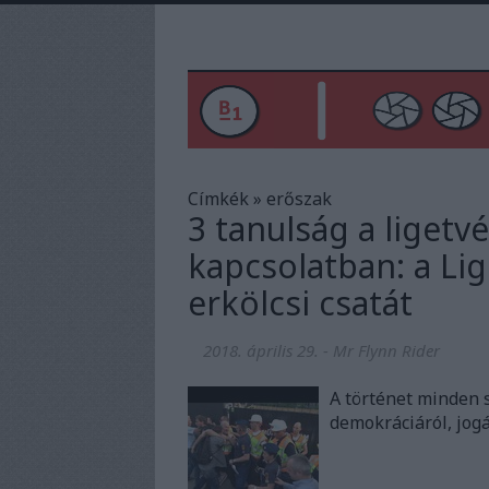
Címkék
»
erőszak
3 tanulság a liget
kapcsolatban: a Lig
erkölcsi csatát
2018. április 29.
-
Mr Flynn Rider
A történet minden 
demokráciáról, jog