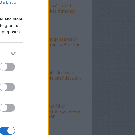
B’s List of
"Kokó radikális változást
akart, én a békés átmenet
híve vagyok"
er and store
to grant or
ed purposes
"Köszönöm, hogy szavazol" -
molinó jelent meg a Bocskai
út felett
"Lóf.szt fognak adni olyan
területre, ahol nem fideszes a
képviselő"
"Magyar híradó: fehér
gyereket lopott el egy fekete
férfi az erkélyről"