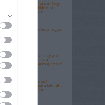
"Már csak az hiányzik, hogy
valami idióta hitleres videót
csináljon ebből is"
"Mély torok" a bécsi magyar
nagykövet?
"Mészáros nyeri majd a női
kalapácsvetést is, a
kabalafigurákat meg intézheti
Gyárfás!"
"Minőségi" köztévé -
hamarosan, már a farkától is
bűzleni fog a hal?