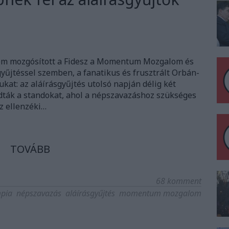
em mozgósított a Fidesz a Momentum Mozgalom és
gyűjtéssel szemben, a fanatikus és frusztrált Orbán-
ukat: az aláírásgyűjtés utolsó napján délig két
ták a standokat, ahol a népszavazáshoz szükséges
az ellenzéki…
TOVÁBB
68
komment
mpia
népszavazás
aláírásgyűjtés
momentum mozgalom