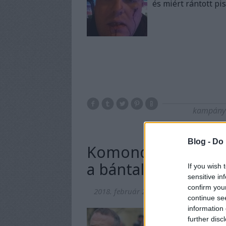
és miért rántott pi
kampány
Blog -
Do 
Komondoros Juhász
a bántalmazó polit
If you wish 
sensitive in
confirm you
2018. február 20.
-
ng.pontkukac
continue se
information 
Juhász Péter körül 
further disc
csepeli ügy kapcsán