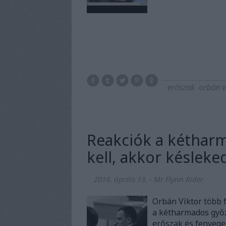
erőszak
orbán v
Reakciók a kétharm
kell, akkor késleke
2018. április 13.
-
Mr Flynn Rider
Orbán Viktor több 
a kétharmados győ
erőszak és fenyege