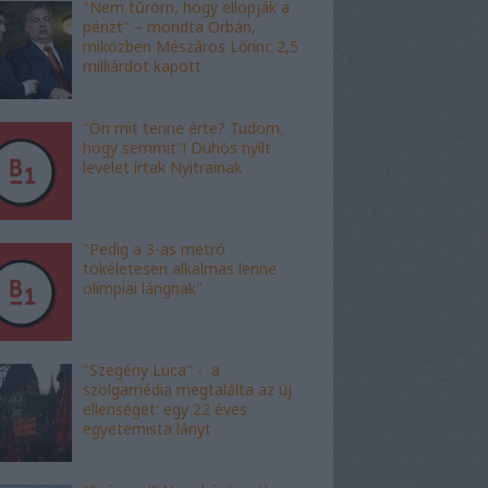
"Nem tűröm, hogy ellopják a
pénzt" – mondta Orbán,
miközben Mészáros Lőrinc 2,5
milliárdot kapott
"Ön mit tenne érte? Tudom,
hogy semmit"! Dühös nyílt
levelet írtak Nyitrainak
"Pedig a 3-as metró
tökéletesen alkalmas lenne
olimpiai lángnak"
"Szegény Luca" - a
szolgamédia megtalálta az új
ellenséget: egy 22 éves
egyetemista lányt