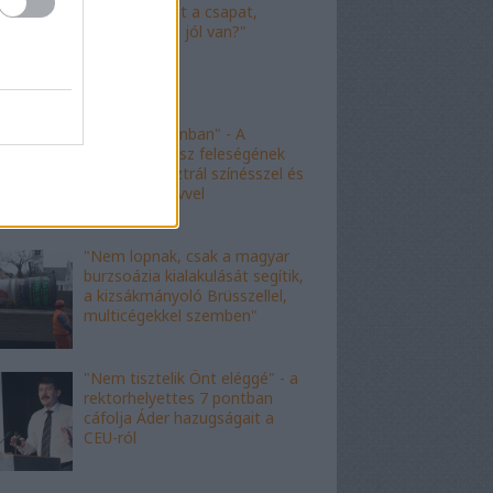
"Nagyot ment a csapat,
Viktor! Család jól van?"
"nem kishazánban" - A
fideszes borász feleségének
esete az ausztrál színésszel és
az angol nyelvvel
"Nem lopnak, csak a magyar
burzsoázia kialakulását segítik,
a kizsákmányoló Brüsszellel,
multicégekkel szemben"
"Nem tisztelik Önt eléggé" - a
rektorhelyettes 7 pontban
cáfolja Áder hazugságait a
CEU-ról