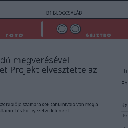
B1 BLOGCSALÁD
védő megverésével
et Projekt elvesztette az
Hi
Fa
szereplője számára sok tanulnivaló van még a
Ke
államról és környezetvédelemről.