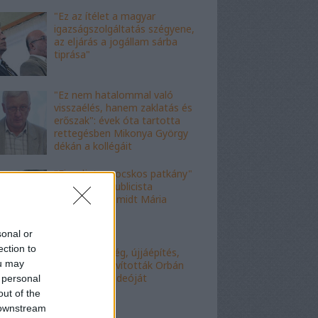
"Ez az ítélet a magyar
igazságszolgáltatás szégyene,
az eljárás a jogállam sárba
tiprása"
"Ez nem hatalommal való
visszaélés, hanem zaklatás és
erőszak": évek óta tartotta
rettegésben Mikonya György
dékán a kollégáit
"Figyelj, te mocskos patkány"
- a fideszes publicista
nekiesett Schmidt Mária
fiának
sonal or
ection to
"Kell-e segítség, újjáépítés,
ou may
bármi?" - Kijavították Orbán
telefonálós videóját
 personal
out of the
 downstream