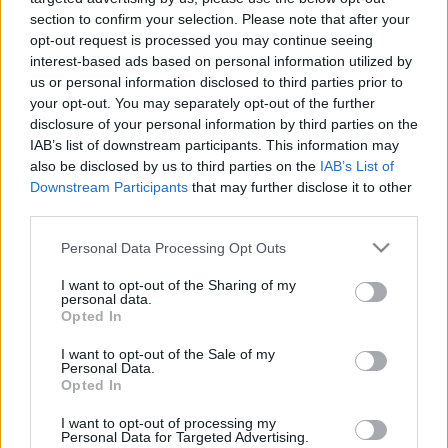
section to confirm your selection. Please note that after your
opt-out request is processed you may continue seeing
interest-based ads based on personal information utilized by
us or personal information disclosed to third parties prior to
Boldog karácsonyt, még a
your opt-out. You may separately opt-out of the further
kormánynak is!
disclosure of your personal information by third parties on the
IAB’s list of downstream participants. This information may
Ficsúrfi
•
2014. december 24.
1
also be disclosed by us to third parties on the
IAB’s List of
Downstream Participants
that may further disclose it to other
Szokás szakmai berkekben azt mondani, hogy "ha
third parties.
egy tragédia történik, akkor csak az újságíró örül" -
Please note that this website/app uses one or more Google
komoly túlzással, de azért van benne valamennyi
Personal Data Processing Opt Outs
services and may gather and store information including but
igazság. Nem mindegy az, hogy nekünk kell erőnek
not limited to your visit or usage behaviour. You may click to
I want to opt-out of the Sharing of my
erejével megfeszülve vadászni az anyagokra, vagy
personal data.
grant or deny consent to Google and its third-party tags to
ahogyan a közhely mondja, "a…
Opted In
use your data for below specified purposes in below Google
consent section.
I want to opt-out of the Sale of my
Personal Data.
Opted In
I want to opt-out of processing my
Personal Data for Targeted Advertising.