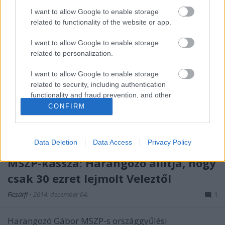
I want to allow Google to enable storage
related to functionality of the website or app.
I want to allow Google to enable storage
related to personalization.
I want to allow Google to enable storage
related to security, including authentication
functionality and fraud prevention, and other
user protection.
CONFIRM
Data Deletion
Data Access
Privacy Policy
MSZP-kassza: Harangozó állítja, hogy
csak 30 ezret lejmolt Veleztől
Ficsúrfi
•
2014. december 04.
1
Harangozó Gábor MSZP-s országgyűlési