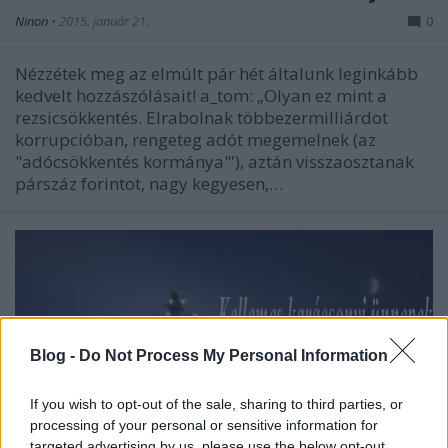
Ninon
•
2015. január 21.
0
Nézzétek meg az elmúlt pár hét általunk leginkább
kedvelt hozzászólásait! a_tom: „Olyan ez mint a
rezsicsökkentés. Elrabolnak többezermilliárdot
korrupcióban, rengeteg adót megemelnek (az
"adócsökkentés kormánya"'), aztán visszaosztanak
párszáz forintot, nagy kegyesen,…
Blog -
Do Not Process My Personal Information
If you wish to opt-out of the sale, sharing to third parties, or
processing of your personal or sensitive information for
targeted advertising by us, please use the below opt-out