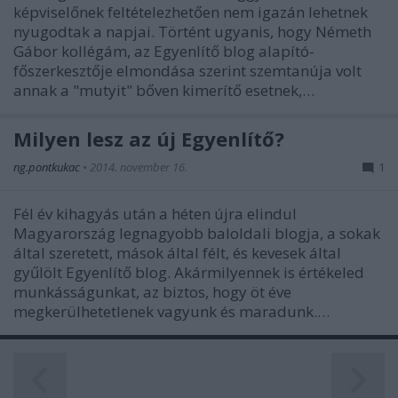
képviselőnek feltételezhetően nem igazán lehetnek
nyugodtak a napjai. Történt ugyanis, hogy Németh
Gábor kollégám, az Egyenlítő blog alapító-
főszerkesztője elmondása szerint szemtanúja volt
annak a "mutyit" bőven kimerítő esetnek,…
Milyen lesz az új Egyenlítő?
ng.pontkukac
•
2014. november 16.
1
Fél év kihagyás után a héten újra elindul
Magyarország legnagyobb baloldali blogja, a sokak
által szeretett, mások által félt, és kevesek által
gyűlölt Egyenlítő blog. Akármilyennek is értékeled
munkásságunkat, az biztos, hogy öt éve
megkerülhetetlenek vagyunk és maradunk.…