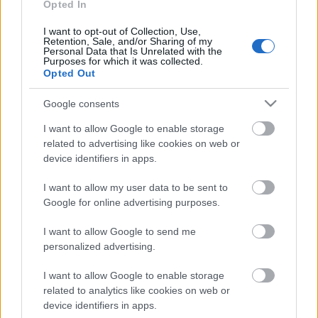
Opted In
I want to opt-out of Collection, Use,
Retention, Sale, and/or Sharing of my
Personal Data that Is Unrelated with the
Purposes for which it was collected.
Opted Out
Google consents
I want to allow Google to enable storage
related to advertising like cookies on web or
Az elmúlt hetek legjobb kommentjei
device identifiers in apps.
Ninon
•
2014. december 15.
0
I want to allow my user data to be sent to
Google for online advertising purposes.
Amikor időnk engedi, átolvassuk olvasóink
hozzászólásait, és igyekszünk kiválasztani belőlük a
I want to allow Google to send me
personalized advertising.
legjobbakat, legszínvonalasabbakat. Mivel az
Egyenlítő blog megújulása óta nagy érdeklődésnek
I want to allow Google to enable storage
örvendhetünk, így ebben a posztban sűrítem össze a
related to analytics like cookies on web or
nekünk leginkább tetsző…
device identifiers in apps.