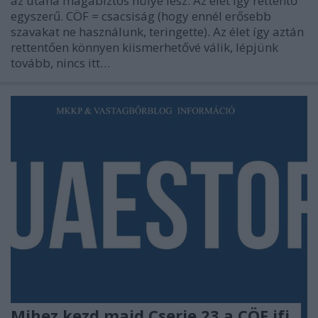
az utána magabiztos hülye lesz. Az élet így rettentő
egyszerű. CÖF = csacsiság (hogy ennél erősebb
szavakat ne használunk, teringette). Az élet így aztán
rettentően könnyen kiismerhetővé válik, lépjünk
tovább, nincs itt…
Mihez kezd majd Cserje 23 a CÖF ifj.