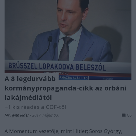
A 8 legdurvább
kormánypropaganda-cikk az orbáni
lakájmédiától
+1 kis ráadás a CÖF-től
Mr Flynn Rider
•
2017. május 03.
86
A Momentum vezetője, mint Hitler; Soros György,