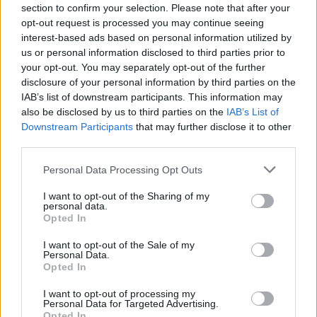
section to confirm your selection. Please note that after your
opt-out request is processed you may continue seeing
Nem gondoltuk volna, hogy lesz még lejjebb annál,
interest-based ads based on personal information utilized by
mint hogy Németh Szilárd letagadja, hogy Orbánt a
us or personal information disclosed to third parties prior to
TASZ védte a bíróság előtt. De lett.
your opt-out. You may separately opt-out of the further
disclosure of your personal information by third parties on the
IAB’s list of downstream participants. This information may
also be disclosed by us to third parties on the
IAB’s List of
Downstream Participants
that may further disclose it to other
third parties.
Please note that this website/app uses one or more Google
Personal Data Processing Opt Outs
services and may gather and store information including but
not limited to your visit or usage behaviour. You may click to
I want to opt-out of the Sharing of my
personal data.
grant or deny consent to Google and its third-party tags to
Opted In
use your data for below specified purposes in below Google
consent section.
I want to opt-out of the Sale of my
Personal Data.
Opted In
I want to opt-out of processing my
Personal Data for Targeted Advertising.
Opted In