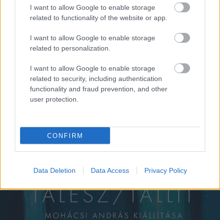
I want to allow Google to enable storage
related to functionality of the website or app.
I want to allow Google to enable storage
Csizmadia cégétől vesznek Áderék
related to personalization.
függönyöket és terítőket
I want to allow Google to enable storage
related to security, including authentication
pelikanjozsef
•
2015. augusztus 25.
3
functionality and fraud prevention, and other
user protection.
A CÖF vezéralakja megszólalásaiban ekézi a
"rablóprivatizációt", de 1993-ban azért maga is
magánosította a textilkereskedelemmel foglalkozó
Bétex-et, melynek azóta is tulajdonosa és
CONFIRM
igazgatósági elnöke. S nem mellesleg a Köztársasági
Elnöki Hivatal rendszeres…
Data Deletion
Data Access
Privacy Policy