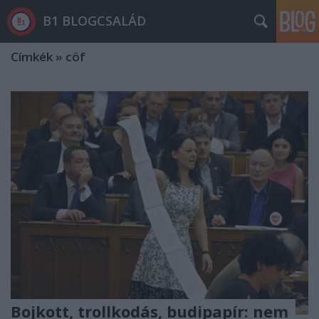
B1 BLOGCSALÁD
Címkék
»
cöf
Bojkott, trollkodás, budipapír: nem