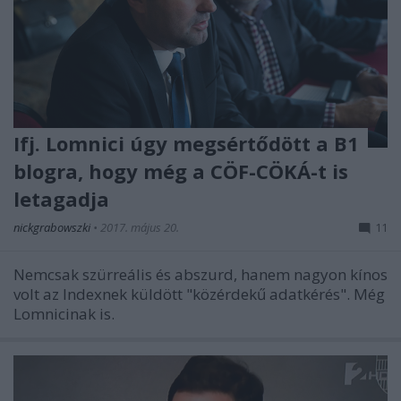
Ifj. Lomnici úgy megsértődött a B1
blogra, hogy még a CÖF-CÖKÁ-t is
letagadja
nickgrabowszki
•
2017. május 20.
11
Nemcsak szürreális és abszurd, hanem nagyon kínos
volt az Indexnek küldött "közérdekű adatkérés". Még
Lomnicinak is.