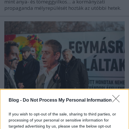
mint anya- és tömeggyilkos… a kormányzati
propaganda mélyrepülését hozták az utóbbi hetek.
Blog -
Do Not Process My Personal Information
Tudta, hogy a CÖF nem politizál?
If you wish to opt-out of the sale, sharing to third parties, or
Nekik csak véleményük van
processing of your personal or sensitive information for
targeted advertising by us, please use the below opt-out
nickgrabowszki
•
2017. január 14.
22