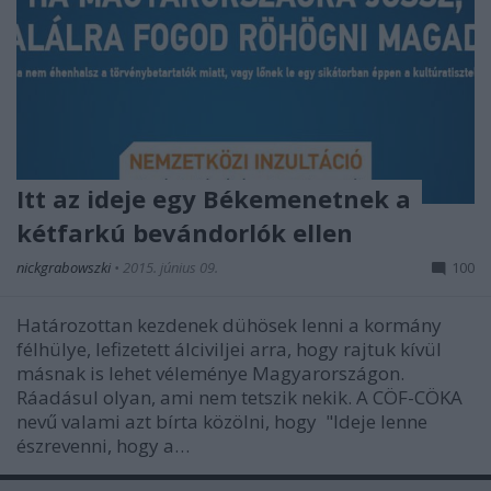
Itt az ideje egy Békemenetnek a
kétfarkú bevándorlók ellen
nickgrabowszki
•
2015. június 09.
100
Határozottan kezdenek dühösek lenni a kormány
félhülye, lefizetett álciviljei arra, hogy rajtuk kívül
másnak is lehet véleménye Magyarországon.
Ráadásul olyan, ami nem tetszik nekik. A CÖF-CÖKA
nevű valami azt bírta közölni, hogy "Ideje lenne
észrevenni, hogy a…