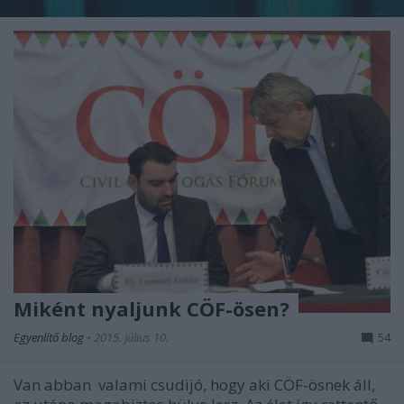
Miként nyaljunk CÖF-ösen?
Egyenlítő blog
•
2015. július 10.
54
Van abban valami csudijó, hogy aki CÖF-ösnek áll,