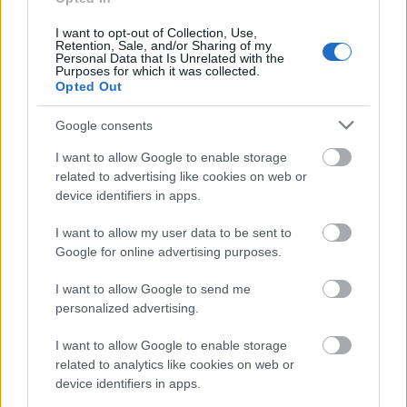
Orbán már teljesen hülyének néz
mindenkit: Vona Gábor a Sátánnal
I want to opt-out of Collection, Use,
Retention, Sale, and/or Sharing of my
üzekedik
Personal Data that Is Unrelated with the
Purposes for which it was collected.
Mr Flynn Rider
•
2016. december 07.
2
Opted Out
Google consents
A CÖF összehozta Gyurcsányt Vona Gáborral. De
vajon az elvakult Fidesz-fanatikusok ezt is beveszik
I want to allow Google to enable storage
majd?
related to advertising like cookies on web or
device identifiers in apps.
I want to allow my user data to be sent to
Google for online advertising purposes.
I want to allow Google to send me
personalized advertising.
I want to allow Google to enable storage
related to analytics like cookies on web or
device identifiers in apps.