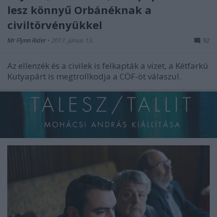
lesz könnyű Orbánéknak a
civiltörvényükkel
Mr Flynn Rider
•
2017. június 13.
92
Az ellenzék és a civilek is felkapták a vizet, a Kétfarkú
Kutyapárt is megtrollkodja a CÖF-öt válaszul.