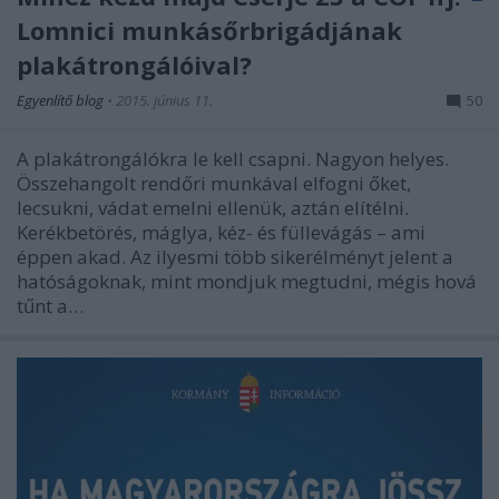
Lomnici munkásőrbrigádjának
plakátrongálóival?
Egyenlítő blog
•
2015. június 11.
50
A plakátrongálókra le kell csapni. Nagyon helyes.
Összehangolt rendőri munkával elfogni őket,
lecsukni, vádat emelni ellenük, aztán elítélni.
Kerékbetörés, máglya, kéz- és füllevágás – ami
éppen akad. Az ilyesmi több sikerélményt jelent a
hatóságoknak, mint mondjuk megtudni, mégis hová
tűnt a…