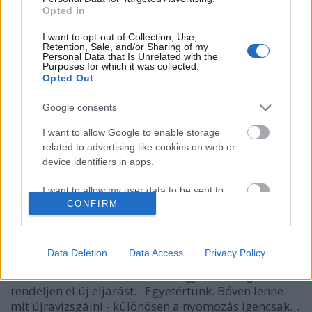
Opted In
I want to opt-out of Collection, Use,
Retention, Sale, and/or Sharing of my
Personal Data that Is Unrelated with the
Purposes for which it was collected.
Opted Out
Google consents
I want to allow Google to enable storage
related to advertising like cookies on web or
Az ügyészség előlről kezdené a BKV-
device identifiers in apps.
pert - lenne mit újravizsgálni
I want to allow my user data to be sent to
CONFIRM
Google for online advertising purposes.
Spectra
•
2016. december 08.
12
I want to allow Google to send me
Hatályon kívül helyeztetné az elsőfokú ítéletet a
personalized advertising.
Data Deletion
Data Access
Privacy Policy
fellebbviteli főügyészség Hagyó Miklósék ügyében
másodfokon, és azt szeretné, hogy a bíróság
I want to allow Google to enable storage
rendeljen el új eljárást. Egyetértünk. Bőven lenne
related to analytics like cookies on web or
mit újravizsgálni - különösen a nyomozás igencsak…
device identifiers in apps.