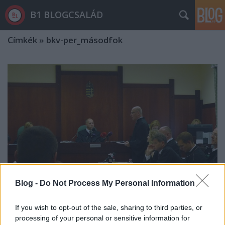
B1 BLOGCSALÁD
Címkék
»
bkv-per_másodfok
Blog -
Do Not Process My Personal Information
If you wish to opt-out of the sale, sharing to third parties, or
Az ügyészséget már nem az izgatja,
processing of your personal or sensitive information for