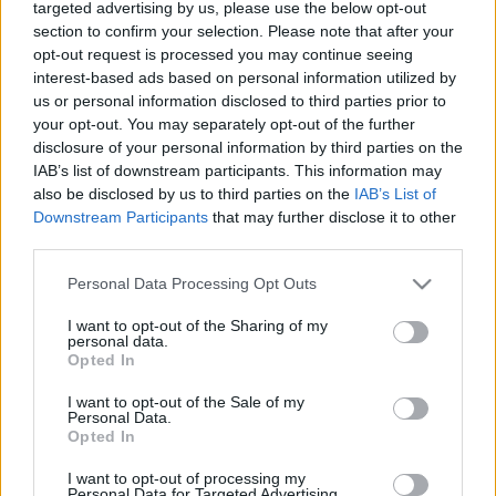
targeted advertising by us, please use the below opt-out
hogy Hagyóékat börtönbe dugja,
section to confirm your selection. Please note that after your
hanem az, hogy még egy
opt-out request is processed you may continue seeing
interest-based ads based on personal information utilized by
propagandabőrt le lehessen húzni az
us or personal information disclosed to third parties prior to
ügyről
your opt-out. You may separately opt-out of the further
disclosure of your personal information by third parties on the
jdesi
•
2017. szeptember 08.
3
IAB’s list of downstream participants. This information may
also be disclosed by us to third parties on the
IAB’s List of
Nyilván megint csak a véletlen műve, hogy az egykori
Downstream Participants
that may further disclose it to other
MSZP-SZDSZ koalíció történelmi bukását jelentős
third parties.
részben okozó Hagyó-ügyben, vagy BKV-ügyben,
Please note that this website/app uses one or more Google
Personal Data Processing Opt Outs
vagy nokiásdobozos ügyben, ki miként emlékezik rá,
services and may gather and store information including but
a másodfokú tárgyaláson az ügyész csupa olyasmit
not limited to your visit or usage behaviour. You may click to
I want to opt-out of the Sharing of my
javasolt vádbeszédében, ami alapvetően a Fidesznek
personal data.
grant or deny consent to Google and its third-party tags to
Opted In
jó.
use your data for below specified purposes in below Google
consent section.
I want to opt-out of the Sale of my
Personal Data.
Opted In
I want to opt-out of processing my
Personal Data for Targeted Advertising.