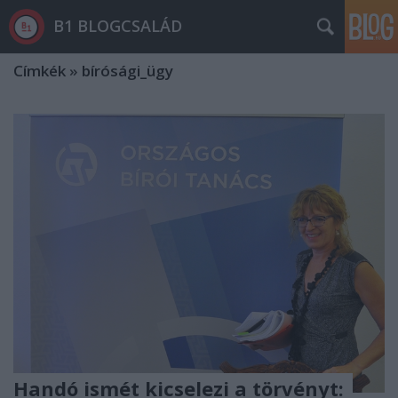
B1 BLOGCSALÁD
Címkék
»
bírósági_ügy
Handó ismét kicselezi a törvényt: