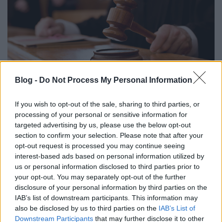
Bevallották a bírák, hogy nincs
Blog -
Do Not Process My Personal Information
független bíróság Magyarországon
If you wish to opt-out of the sale, sharing to third parties, or
Spectra
•
2016. március 01.
16
processing of your personal or sensitive information for
targeted advertising by us, please use the below opt-out
A hvg.hu kérdésére több bíró is bevallotta, hogy már
section to confirm your selection. Please note that after your
opt-out request is processed you may continue seeing
rég nem lehetnek függetlenek munkájukban.
interest-based ads based on personal information utilized by
Beszámolóik szerint mindent áthat a karrierféltés és
us or personal information disclosed to third parties prior to
a megfelelési kényszer. Ez pedig elég sok mindent
your opt-out. You may separately opt-out of the further
megmagyaráz az utóbbi évek megkérdőjelezgető
disclosure of your personal information by third parties on the
ítéleteivel kapcsolatban.
IAB’s list of downstream participants. This information may
also be disclosed by us to third parties on the
IAB’s List of
Downstream Participants
that may further disclose it to other