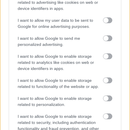
related to advertising like cookies on web or
Spectra
•
2015. december 17.
0
device identifiers in apps.
I want to allow my user data to be sent to
Szabadon engedhetik Simon Gábort, az MSZP volt
Google for online advertising purposes.
elnökhelyettesét. A napokban derült ki, hogy bár
vádat emelnek ellene költségvetési csalás
I want to allow Google to send me
miatt, feloldották bécsi számlája zárolását, és svájci
personalized advertising.
számlájának rejtélye is megoldódhat. Úgy tűnik,
Orbán ügyészségének…
I want to allow Google to enable storage
related to analytics like cookies on web or
device identifiers in apps.
I want to allow Google to enable storage
related to functionality of the website or app.
I want to allow Google to enable storage
related to personalization.
I want to allow Google to enable storage
related to security, including authentication
functionality and fraud prevention, and other