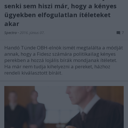
senki sem hiszi már, hogy a kényes
ügyekben elfogulatlan ítéleteket
akar
Spectra
•
2016. június 07.
7
Handó Tünde OBH-elnök ismét megtalálta a módját
annak, hogy a Fidesz számára politikailag kényes
perekben a hozzá lojális bírák mondjanak ítéletet.
Ha már nem tudja kihelyezni a pereket, házhoz
rendeli kiválasztott bíráit.