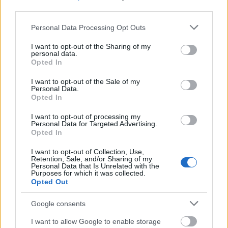
third parties.
Please note that this website/app uses one or more Google
Personal Data Processing Opt Outs
services and may gather and store information including but
not limited to your visit or usage behaviour. You may click to
I want to opt-out of the Sharing of my
personal data.
grant or deny consent to Google and its third-party tags to
Opted In
use your data for below specified purposes in below Google
consent section.
I want to opt-out of the Sale of my
Personal Data.
Opted In
I want to opt-out of processing my
Personal Data for Targeted Advertising.
Opted In
A végén még kiderül, hogy Simon
I want to opt-out of Collection, Use,
Retention, Sale, and/or Sharing of my
Gábor sem korrupt
Personal Data that Is Unrelated with the
Purposes for which it was collected.
Mi lenne pl. Rogánnal, ha mindenkit
Opted Out
felelősségre vonnának a hiányos
vagyonnyilatkozata miatt? És mi lenne akár
Google consents
Szijjártóval, ha mindenki vagyonának eredetét
I want to allow Google to enable storage
firtatni kezdené az ügyészség?