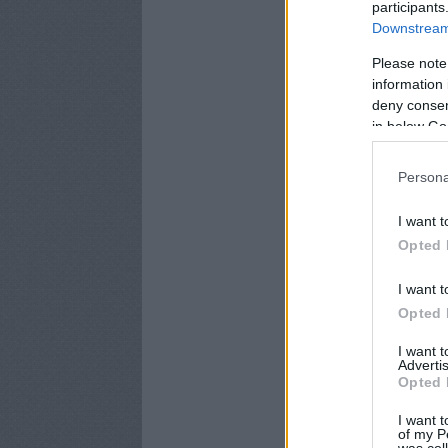
participants
Downstream 
Please note
information 
deny consent
in below Go
Persona
I want t
Opted 
I want t
Opted 
I want 
Advertis
Opted 
I want t
of my P
was col