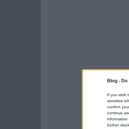
Blog -
Do 
If you wish 
sensitive in
confirm you
continue se
information 
further disc