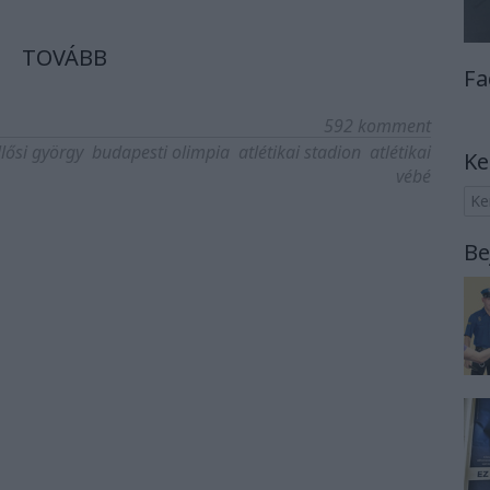
TOVÁBB
Fa
592
komment
llősi györgy
budapesti olimpia
atlétikai stadion
atlétikai
Ke
vébé
Be