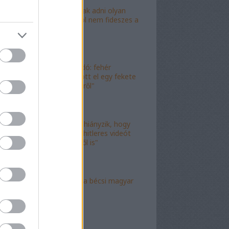
"Lóf.szt fognak adni olyan
területre, ahol nem fideszes a
képviselő"
"Magyar híradó: fehér
gyereket lopott el egy fekete
férfi az erkélyről"
"Már csak az hiányzik, hogy
valami idióta hitleres videót
csináljon ebből is"
"Mély torok" a bécsi magyar
nagykövet?