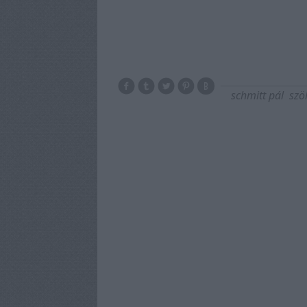
schmitt pál
szö