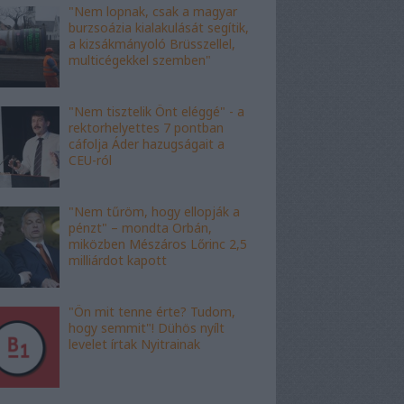
"Nem lopnak, csak a magyar
burzsoázia kialakulását segítik,
a kizsákmányoló Brüsszellel,
multicégekkel szemben"
"Nem tisztelik Önt eléggé" - a
rektorhelyettes 7 pontban
cáfolja Áder hazugságait a
CEU-ról
"Nem tűröm, hogy ellopják a
pénzt" – mondta Orbán,
miközben Mészáros Lőrinc 2,5
milliárdot kapott
"Ön mit tenne érte? Tudom,
hogy semmit"! Dühös nyílt
levelet írtak Nyitrainak