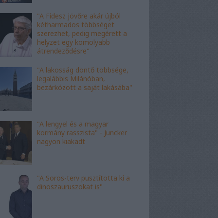
"A Fidesz jövőre akár újból
kétharmados többséget
szerezhet, pedig megérett a
helyzet egy komolyabb
átrendeződésre"
"A lakosság döntő többsége,
legalábbis Milánóban,
bezárkózott a saját lakásába"
"A lengyel és a magyar
kormány rasszista" - Juncker
nagyon kiakadt
"A Soros-terv pusztította ki a
dinoszauruszokat is"