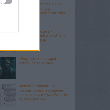
"Mészáros nyeri majd a női
kalapácsvetést is, a
kabalafigurákat meg intézheti
Gyárfás!"
"Minőségi" köztévé -
hamarosan, már a farkától is
bűzleni fog a hal?
"Nagyot ment a csapat,
Viktor! Család jól van?"
"nem kishazánban" - A
fideszes borász feleségének
esete az ausztrál színésszel és
az angol nyelvvel