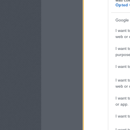
Opted 
Google 
I want t
web or d
I want t
purpose
I want 
I want t
web or d
I want t
or app.
I want t
I want t