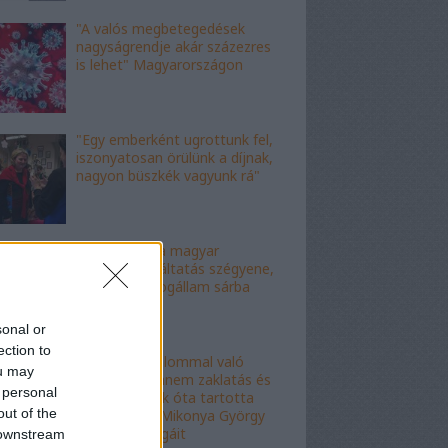
"A valós megbetegedések
nagyságrendje akár százezres
is lehet" Magyarországon
"Egy emberként ugrottunk fel,
iszonyatosan örülünk a díjnak,
nagyon büszkék vagyunk rá"
"Ez az ítélet a magyar
igazságszolgáltatás szégyene,
az eljárás a jogállam sárba
tiprása"
sonal or
ection to
"Ez nem hatalommal való
ou may
visszaélés, hanem zaklatás és
 personal
erőszak": évek óta tartotta
out of the
rettegésben Mikonya György
dékán a kollégáit
 downstream