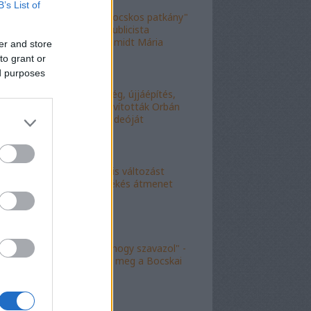
B’s List of
"Figyelj, te mocskos patkány"
- a fideszes publicista
nekiesett Schmidt Mária
er and store
fiának
to grant or
ed purposes
"Kell-e segítség, újjáépítés,
bármi?" - Kijavították Orbán
telefonálós videóját
"Kokó radikális változást
akart, én a békés átmenet
híve vagyok"
"Köszönöm, hogy szavazol" -
molinó jelent meg a Bocskai
út felett