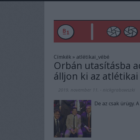
Címkék
»
atlétikai_vébé
Orbán utasításba a
álljon ki az atlétika
2019. november 11.
-
nickgrabowszki
De az csak ürügy. A