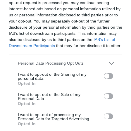
opt-out request is processed you may continue seeing
pert - lenne mit újravizsgálni
interest-based ads based on personal information utilized by
Spectra
•
2016. december 08.
12
us or personal information disclosed to third parties prior to
your opt-out. You may separately opt-out of the further
disclosure of your personal information by third parties on the
Hatályon kívül helyeztetné az elsőfokú ítéletet a
IAB’s list of downstream participants. This information may
fellebbviteli főügyészség Hagyó Miklósék ügyében
also be disclosed by us to third parties on the
IAB’s List of
másodfokon, és azt szeretné, hogy a bíróság
Downstream Participants
that may further disclose it to other
rendeljen el új eljárást. Egyetértünk. Bőven lenne
third parties.
mit újravizsgálni - különösen a nyomozás igencsak…
Please note that this website/app uses one or more Google
Personal Data Processing Opt Outs
services and may gather and store information including but
not limited to your visit or usage behaviour. You may click to
I want to opt-out of the Sharing of my
personal data.
grant or deny consent to Google and its third-party tags to
Opted In
use your data for below specified purposes in below Google
consent section.
I want to opt-out of the Sale of my
Personal Data.
Opted In
I want to opt-out of processing my
Personal Data for Targeted Advertising.
Opted In