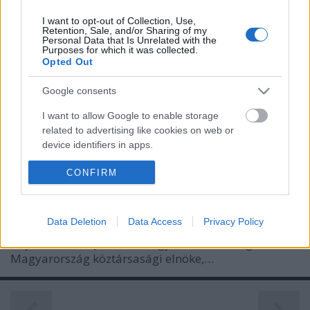
I want to opt-out of Collection, Use,
Retention, Sale, and/or Sharing of my
Personal Data that Is Unrelated with the
Purposes for which it was collected.
Opted Out
Google consents
Amikor "komolyan" megfenyegetem
I want to allow Google to enable storage
narancsékat - (ne?) tessék reszketni!
related to advertising like cookies on web or
device identifiers in apps.
Ficsúrfi
•
2015. január 06.
0
CONFIRM
I want to allow my user data to be sent to
Első blikkre azt gondoltam, nem foglalkozom a
Google for online advertising purposes.
témával. Aztán mégis. Képtelen vagyok egy ilyen,
irdatlanul gigantikus kreténség mellett csak úgy
I want to allow Google to send me
Data Deletion
Data Access
Privacy Policy
tovasétálni. Történt ugyanis, hogy a tegnapi nap
personalized advertising.
folyamán Áder János, a Magyar Köztársaság
Magyarország köztársasági elnöke,…
I want to allow Google to enable storage
related to analytics like cookies on web or
device identifiers in apps.