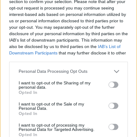
section to confirm your selection. Please note that after your
visszaadni a disznóólakat
opt-out request is processed you may continue seeing
interest-based ads based on personal information utilized by
Visszaállítási pontok I.
us or personal information disclosed to third parties prior to
Egyenlítő blog
•
2015. május 08.
0
your opt-out. You may separately opt-out of the further
disclosure of your personal information by third parties on the
Dési János írása az Egyenlítő blognak. Egy régi
IAB’s list of downstream participants. This information may
mániámhoz térek vissza. Milyen lesz az élet a Fidesz
also be disclosed by us to third parties on the
IAB’s List of
bukása után? Miként lehet újra demokrácia? Aki
Downstream Participants
that may further disclose it to other
piszkálta már számítógépe rendszerprogramját az
third parties.
tudja, elég bonyolult ahhoz, hogy egy viszonylag
Please note that this website/app uses one or more Google
Personal Data Processing Opt Outs
egyszerű…
services and may gather and store information including but
not limited to your visit or usage behaviour. You may click to
I want to opt-out of the Sharing of my
personal data.
grant or deny consent to Google and its third-party tags to
Opted In
use your data for below specified purposes in below Google
consent section.
I want to opt-out of the Sale of my
Personal Data.
Opted In
I want to opt-out of processing my
Personal Data for Targeted Advertising.
Opted In