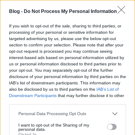
A BKV-ügyben több vádlottat és tanút is
Blog -
Do Not Process My Personal Information
kényszervallatásnak vetettek alá a hatóságok. Az
érintettek a bírósági tárgyaláson egymás után
If you wish to opt-out of the sale, sharing to third parties, or
számoltak be a vitatható körülményekről. Ezekből a
processing of your personal or sensitive information for
vallomásokból már többször osztottunk meg
targeted advertising by us, please use the below opt-out
részleteket. Lássuk azonban most, hogy miként
section to confirm your selection. Please note that after your
vélekednek az…
opt-out request is processed you may continue seeing
interest-based ads based on personal information utilized by
us or personal information disclosed to third parties prior to
your opt-out. You may separately opt-out of the further
disclosure of your personal information by third parties on the
IAB’s list of downstream participants. This information may
also be disclosed by us to third parties on the
IAB’s List of
Downstream Participants
that may further disclose it to other
third parties.
Please note that this website/app uses one or more Google
Personal Data Processing Opt Outs
services and may gather and store information including but
not limited to your visit or usage behaviour. You may click to
I want to opt-out of the Sharing of my
personal data.
grant or deny consent to Google and its third-party tags to
Opted In