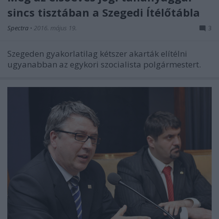
sincs tisztában a Szegedi Ítélőtábla
Spectra
•
2016. május 19.
3
Szegeden gyakorlatilag kétszer akarták elítélni
ugyanabban az egykori szocialista polgármestert.