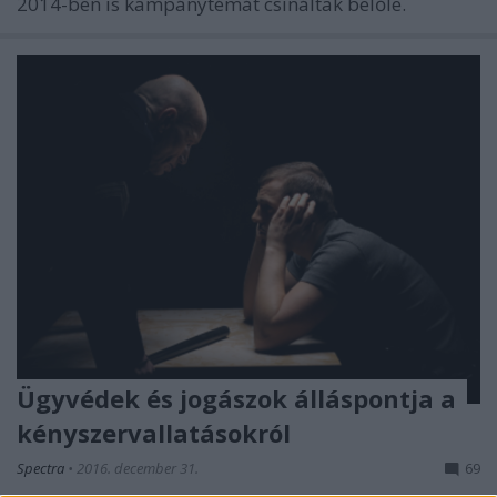
2014-ben is kampánytémát csináltak belőle.
Ügyvédek és jogászok álláspontja a
kényszervallatásokról
Spectra
•
2016. december 31.
69