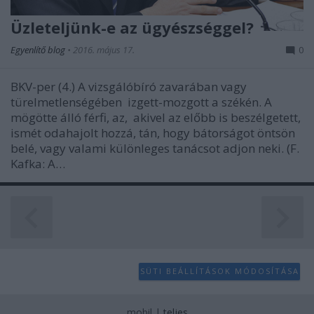
Üzleteljünk-e az ügyészséggel?
Egyenlítő blog
•
2016. május 17.
0
BKV-per (4.) A vizsgálóbíró zavarában vagy
türelmetlenségében izgett-mozgott a székén. A
mögötte álló férfi, az, akivel az előbb is beszélgetett,
ismét odahajolt hozzá, tán, hogy bátorságot öntsön
belé, vagy valami különleges tanácsot adjon neki. (F.
Kafka: A…
SÜTI BEÁLLÍTÁSOK MÓDOSÍTÁSA
mobil
|
teljes