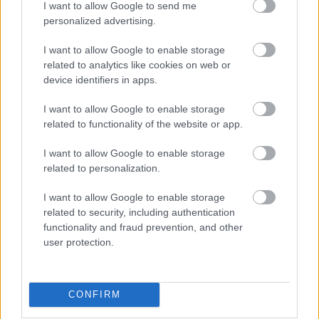
I want to allow Google to send me
personalized advertising.
I want to allow Google to enable storage
related to analytics like cookies on web or
device identifiers in apps.
Az ügyészség előlről kezdené a BKV-
I want to allow Google to enable storage
related to functionality of the website or app.
pert - lenne mit újravizsgálni
I want to allow Google to enable storage
Spectra
•
2016. december 08.
12
related to personalization.
Hatályon kívül helyeztetné az elsőfokú ítéletet a
I want to allow Google to enable storage
fellebbviteli főügyészség Hagyó Miklósék ügyében
related to security, including authentication
másodfokon, és azt szeretné, hogy a bíróság
functionality and fraud prevention, and other
rendeljen el új eljárást. Egyetértünk. Bőven lenne
user protection.
mit újravizsgálni - különösen a nyomozás igencsak…
CONFIRM