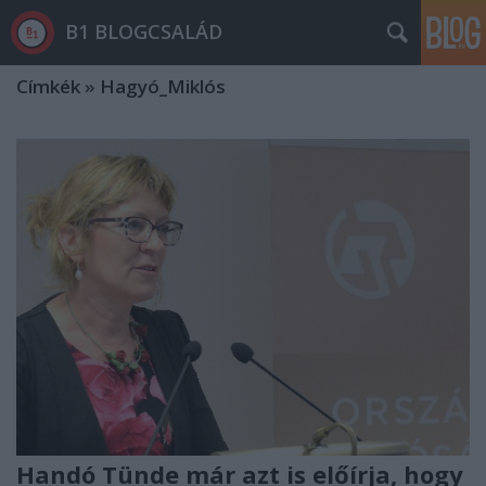
B1 BLOGCSALÁD
Címkék
»
Hagyó_Miklós
Handó Tünde már azt is előírja, hogy