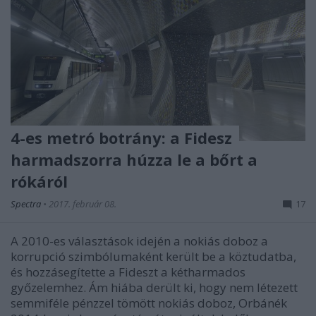
4-es metró botrány: a Fidesz
harmadszorra húzza le a bőrt a
rókáról
Spectra
•
2017. február 08.
17
A 2010-es választások idején a nokiás doboz a
korrupció szimbólumaként került be a köztudatba,
és hozzásegítette a Fideszt a kétharmados
győzelemhez. Ám hiába derült ki, hogy nem létezett
semmiféle pénzzel tömött nokiás doboz, Orbánék