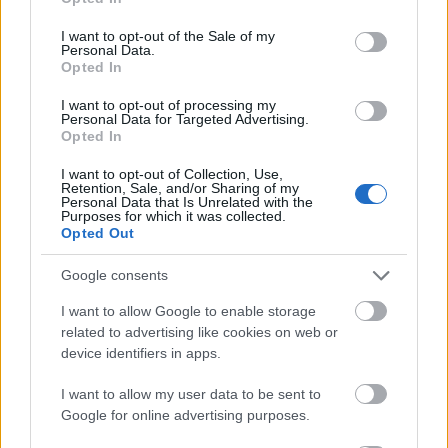
use your data for below specified purposes in below Google
consent section.
I want to opt-out of the Sale of my
Personal Data.
Hagyóval plakátolják-e ki az
Opted In
országot még 2018-ban is?
I want to opt-out of processing my
Personal Data for Targeted Advertising.
Spectra
•
2016. december 22.
0
Opted In
I want to opt-out of Collection, Use,
2016 eseménydús év volt az immáron hét éve tartó
Retention, Sale, and/or Sharing of my
BKV-ügyben. Megszületett az elsőfokú ítélet. A
Personal Data that Is Unrelated with the
Purposes for which it was collected.
bíróság előtt is bebizonyosodott, hogy a soha sem
Opted Out
létezett a legendás, pénzzel tömött nokiás doboz.
Google consents
I want to allow Google to enable storage
related to advertising like cookies on web or
device identifiers in apps.
I want to allow my user data to be sent to
Google for online advertising purposes.