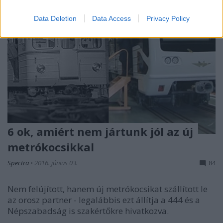
Data Deletion
Data Access
Privacy Policy
6 ok, amiért nem jártunk jól az új
metrókocsikkal
Spectra
•
2016. június 03.
84
Nem felújított, hanem új metrókocsikat szállított le
az orosz partner - legalábbis ezt állítja a 444 és a
Népszabadság is szakértőkre hivatkozva.