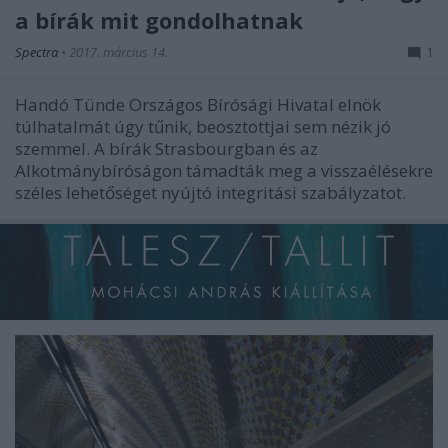
a bírák mit gondolhatnak
Spectra
•
2017. március 14.
1
Handó Tünde Országos Bírósági Hivatal elnök
túlhatalmát úgy tűnik, beosztottjai sem nézik jó
szemmel. A bírák Strasbourgban és az
Alkotmánybíróságon támadták meg a visszaélésekre
széles lehetőséget nyújtó integritási szabályzatot.