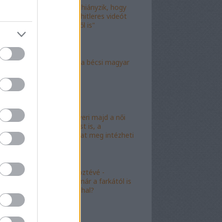
"Már csak az hiányzik, hogy
valami idióta hitleres videót
csináljon ebből is"
"Mély torok" a bécsi magyar
nagykövet?
"Mészáros nyeri majd a női
kalapácsvetést is, a
kabalafigurákat meg intézheti
Gyárfás!"
"Minőségi" köztévé -
hamarosan, már a farkától is
bűzleni fog a hal?