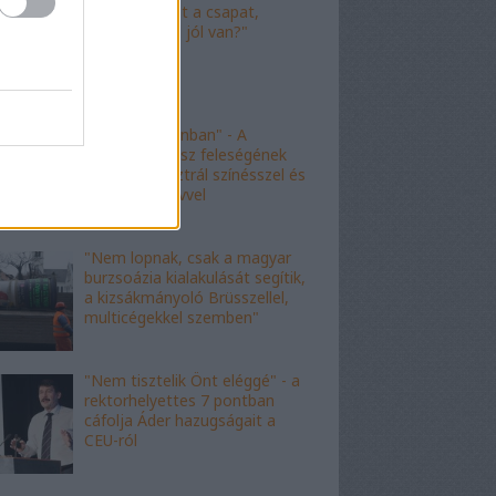
"Nagyot ment a csapat,
Viktor! Család jól van?"
"nem kishazánban" - A
fideszes borász feleségének
esete az ausztrál színésszel és
az angol nyelvvel
"Nem lopnak, csak a magyar
burzsoázia kialakulását segítik,
a kizsákmányoló Brüsszellel,
multicégekkel szemben"
"Nem tisztelik Önt eléggé" - a
rektorhelyettes 7 pontban
cáfolja Áder hazugságait a
CEU-ról