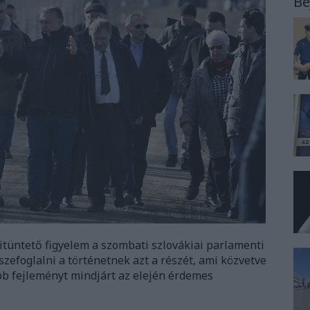
Be
tüntető figyelem a szombati szlovákiai parlamenti
szefoglalni a történetnek azt a részét, ami közvetve
ebb fejleményt mindjárt az elején érdemes