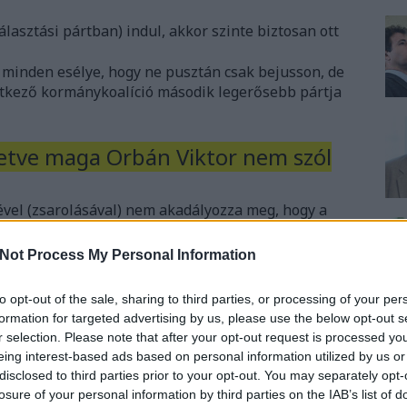
álasztási pártban) indul, akkor szinte biztosan ott
 minden esélye, hogy ne pusztán csak bejusson, de
vetkező kormánykoalíció második legerősebb pártja
lletve maga Orbán Viktor nem szól
ével (zsarolásával) nem akadályozza meg, hogy a
yesítő-képességgel bírjon a következő parlamenti
Not Process My Personal Information
európai parlamenti választáson kezdődött, ahol az
to opt-out of the sale, sharing to third parties, or processing of your per
dátumról. A Híd még rosszabbul szerepelt, alig 2,6
formation for targeted advertising by us, please use the below opt-out s
r selection. Please note that after your opt-out request is processed y
eing interest-based ads based on personal information utilized by us or
ha semmi nem változik, akkor háromnegyed évvel
disclosed to third parties prior to your opt-out. You may separately opt-
em lesz magyar párt.
losure of your personal information by third parties on the IAB’s list of