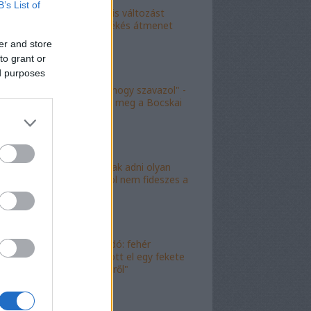
B’s List of
"Kokó radikális változást
akart, én a békés átmenet
híve vagyok"
er and store
to grant or
ed purposes
"Köszönöm, hogy szavazol" -
molinó jelent meg a Bocskai
út felett
"Lóf.szt fognak adni olyan
területre, ahol nem fideszes a
képviselő"
"Magyar híradó: fehér
gyereket lopott el egy fekete
férfi az erkélyről"