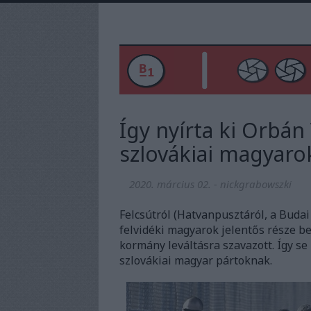
Így nyírta ki Orbán 
szlovákiai magyaro
2020. március 02.
-
nickgrabowszki
Felcsútról (Hatvanpusztáról, a Budai
felvidéki magyarok jelentős része be
kormány leváltásra szavazott. Így s
szlovákiai magyar pártoknak.