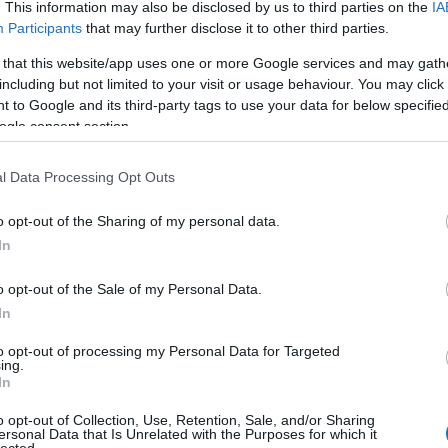
. This information may also be disclosed by us to third parties on the
IA
ere, az MKP-nak viszont két opciója is. Amelyek
Participants
that may further disclose it to other third parties.
ető harmadikat választania.
 that this website/app uses one or more Google services and may gath
including but not limited to your visit or usage behaviour. You may click 
volt, hogy összefognak és közösen indulnak a
 to Google and its third-party tags to use your data for below specifi
ek tárgyalni, majd hirtelen felálltak. A hírek akkor
ogle consent section.
 meg az együttműködést. Erre bizonyíték ugyan nincs,
t
nyilatkozta
, hogy Bugár Bélát nem tekinti
 magyar, és pártjára, a Hídra is szinte kizárólag
l Data Processing Opt Outs
o opt-out of the Sharing of my personal data.
rt, az
Igazság Ligája nyilvánosságra hozott
több
In
or írt. Az egyiket az MKP választmányi elnökének. A
o opt-out of the Sale of my Personal Data.
In
ehet annyira hülye,
to opt-out of processing my Personal Data for Targeted
 budapesti kormány illegálisan finanszírozza egy
ing.
In
t cserébe a annak politikájába is beleszólást akar.
népszavazási kezdeményezést börtönviselt, bőrfejű
o opt-out of Collection, Use, Retention, Sale, and/or Sharing
ersonal Data that Is Unrelated with the Purposes for which it
lected.