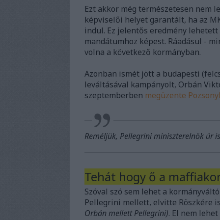
Ezt akkor még természetesen nem leh
képviselői helyet garantált, ha az M
indul. Ez jelentős eredmény lehetet
mandátumhoz képest. Ráadásul - mint
volna a következő kormányban.
Azonban ismét jött a budapesti (felc
leváltásával kampányolt, Orbán Vikt
szeptemberben
megüzente Pozsony
Reméljük, Pellegrini miniszterelnök úr i
Tehát hogy ő a maffiako
Szóval szó sem lehet a kormányváltó 
Pellegrini mellett, elvitte Röszkére 
Orbán mellett Pellegrini)
. El nem lehet