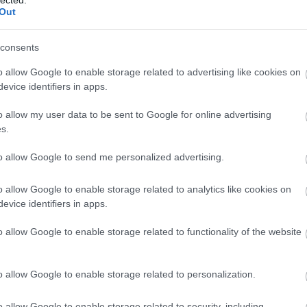
Out
égű email:
consents
or@fidesz.hu, to: orypeter72@gmail.com, subject:
o allow Google to enable storage related to advertising like cookies on
evice identifiers in apps.
o allow my user data to be sent to Google for online advertising
s.
 szólva én sem értelek benneteket. Mi ez az egész az
 hirtelen nagy összeborulás? Azt hittem, egyszer és
to allow Google to send me personalized advertising.
okkal az árulókkal szövetkezzetek.
rgia amit belétek fektettünk?
o allow Google to enable storage related to analytics like cookies on
tok tőlünk mindennemű anyagi támogatást, ez
evice identifiers in apps.
 akarjátok tőlünk, hogy támogassuk Bugárékat is csak
 meg bennünk? Bugárt? Egy árulót?!
o allow Google to enable storage related to functionality of the website
el, de ne Bugárékkal
i ebből az egészből, hogy Bugár húzza a rövidebbet.
o allow Google to enable storage related to personalization.
 a pozsonyi parlamentben, amelyikre számítani
nt Bugár.
o allow Google to enable storage related to security, including