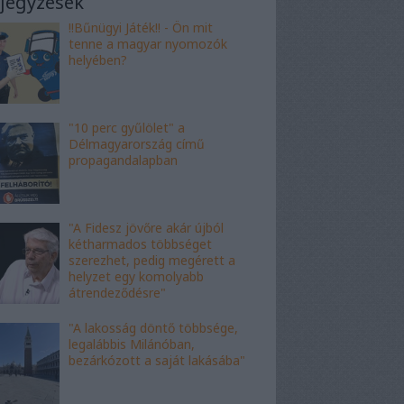
jegyzések
!!Bűnügyi Játék!! - Ön mit
tenne a magyar nyomozók
helyében?
"10 perc gyűlölet" a
Délmagyarország című
propagandalapban
"A Fidesz jövőre akár újból
kétharmados többséget
szerezhet, pedig megérett a
helyzet egy komolyabb
átrendeződésre"
"A lakosság döntő többsége,
legalábbis Milánóban,
bezárkózott a saját lakásába"