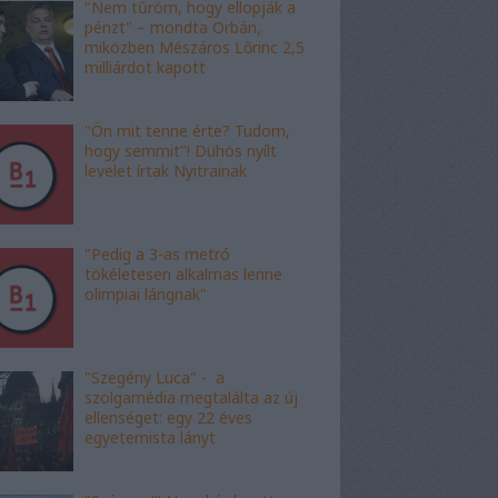
"Nem tűröm, hogy ellopják a
pénzt" – mondta Orbán,
miközben Mészáros Lőrinc 2,5
milliárdot kapott
"Ön mit tenne érte? Tudom,
hogy semmit"! Dühös nyílt
levelet írtak Nyitrainak
"Pedig a 3-as metró
tökéletesen alkalmas lenne
olimpiai lángnak"
"Szegény Luca" - a
szolgamédia megtalálta az új
ellenséget: egy 22 éves
egyetemista lányt