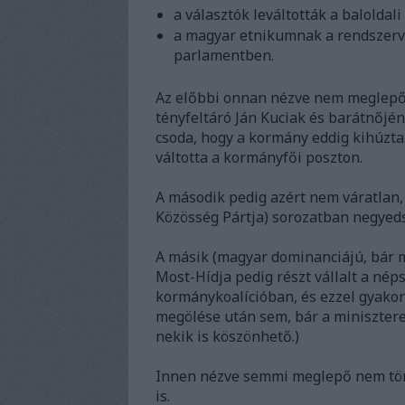
a választók leváltották a balolda
a magyar etnikumnak a rendszervá
parlamentben.
Az előbbi onnan nézve nem meglepő, 
tényfeltáró Ján Kuciak és barátnőjé
csoda, hogy a kormány eddig kihúzta.
váltotta a kormányfői poszton.
A második pedig azért nem váratlan,
Közösség Pártja) sorozatban negyed
A másik (magyar dominanciájú, bár 
Most-Hídja pedig részt vállalt a né
kormánykoalícióban, és ezzel gyakorl
megölése után sem, bár a miniszter
nekik is köszönhető.)
Innen nézve semmi meglepő nem tört
is.