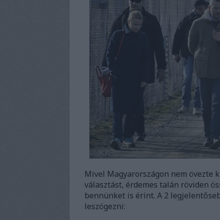
Mivel Magyarországon nem övezte ki
választást, érdemes talán röviden ös
bennünket is érint. A 2 legjelentős
leszögezni: