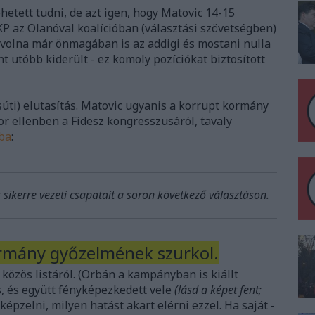
etett tudni, de azt igen, hogy Matovic 14-15
KP az Olanóval koalícióban (választási szövetségben)
t volna már önmagában is az addigi és mostani nulla
 utóbb kiderült - ez komoly pozíciókat biztosított
súti) elutasítás. Matovic ugyanis a korrupt kormány
or ellenben a Fidesz kongresszusáról, tavaly
ba
:
s sikerre vezeti csapatait a soron következő választáson.
rmány győzelmének szurkol.
közös listáról. (Orbán a kampányban is kiállt
is, és együtt fényképezkedett vele
(lásd a képet fent;
 képzelni, milyen hatást akart elérni ezzel. Ha saját -