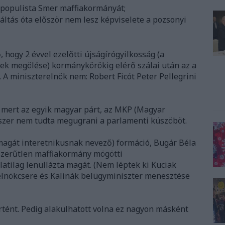
li populista Smer maffiakormányát;
ltás óta először nem lesz képviselete a pozsonyi
hogy 2 évvel ezelőtti újságírógyilkosság (a
nek megölése) kormánykörökig elérő szálai után az a
 A miniszterelnök nem: Robert Ficót Peter Pellegrini
 mert az egyik magyar párt, az MKP (Magyar
szer nem tudta megugrani a parlamenti küszöböt.
magát interetnikusnak nevező) formáció, Bugár Béla
pszerűtlen maffiakormány mögötti
atilag lenullázta magát. (Nem léptek ki Kuciak
elnökcsere és Kalinák belügyminiszter menesztése
ént. Pedig alakulhatott volna ez nagyon másként