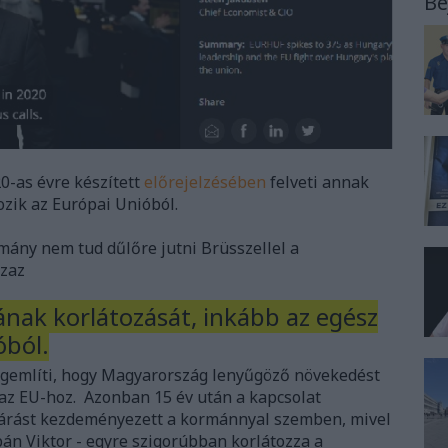
Be
0-as évre készített
előrejelzésében
felveti annak
zik az Európai Unióból.
mány nem tud dűlőre jutni Brüsszellel a
azaz
nak korlátozását, inkább az egész
óból.
gemlíti, hogy Magyarország lenyűgöző növekedést
 az EU-hoz. Azonban 15 év után a kapcsolat
ljárást kezdeményezett a kormánnyal szemben, mivel
bán Viktor - egyre szigorúbban korlátozza a