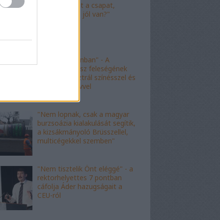
"Nagyot ment a csapat,
Viktor! Család jól van?"
"nem kishazánban" - A
fideszes borász feleségének
esete az ausztrál színésszel és
az angol nyelvvel
"Nem lopnak, csak a magyar
burzsoázia kialakulását segítik,
a kizsákmányoló Brüsszellel,
multicégekkel szemben"
"Nem tisztelik Önt eléggé" - a
rektorhelyettes 7 pontban
cáfolja Áder hazugságait a
CEU-ról