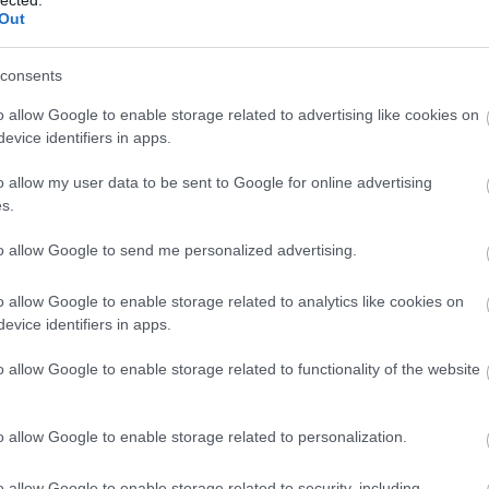
Out
rcahang.org
2019.12.05. 17:10:05
consents
 Ellenkező esetben azt is megjósolták volna, hogy
o allow Google to enable storage related to advertising like cookies on
el minden megyehatárra, s lőparancsot ad ki.
evice identifiers in apps.
VÁLASZ ERRE
o allow my user data to be sent to Google for online advertising
s.
2019.12.05. 17:13:37
to allow Google to send me personalized advertising.
Saxo a 2020-as évre készített előrejelzésében
hogy Magyarország távozik az Európai Unióból."
o allow Google to enable storage related to analytics like cookies on
evice identifiers in apps.
i bank? Ki hallott róla, mekkora a súlya?
ti gittegyletek szarságait hordozzátok körbe
o allow Google to enable storage related to functionality of the website
i negatív?
ebben a formában, a megalapításakor és a mi
olt arról, ami most folyik, a britek sem
o allow Google to enable storage related to personalization.
VÁLASZ ERRE
o allow Google to enable storage related to security, including