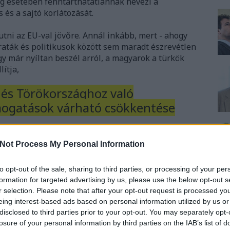
ág esetében fenntarthatatlannak nevezi a
 és a sajtó korlátozását.
utni az EU-val jövőre. Annál inkább, mert - ahogy
aták és politikusok között sem maradt észrevétlen
gy már nyíltan beszél arról, a magyarok a türkök
lítja,
és Törökországhoz való
mogatások várható csökkentése
való esetleges kilépés még a jelenlegeinél is sokkal
Not Process My Personal Information
en a 375-ös szintre vetné vissza a forintot, mert a
ktetések elhagynák Magyarországot.
to opt-out of the sale, sharing to third parties, or processing of your per
formation for targeted advertising by us, please use the below opt-out s
is, nem mondhatjuk, hogy a dánok nem szóltak előre.
r selection. Please note that after your opt-out request is processed y
eing interest-based ads based on personal information utilized by us or
disclosed to third parties prior to your opt-out. You may separately opt-
99
komment
losure of your personal information by third parties on the IAB’s list of
európai unió
orbán viktor
huxit