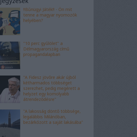
jegyzések
!!Bűnügyi Játék!! - Ön mit
tenne a magyar nyomozók
helyében?
"10 perc gyűlölet" a
Délmagyarország című
propagandalapban
"A Fidesz jövőre akár újból
kétharmados többséget
szerezhet, pedig megérett a
helyzet egy komolyabb
átrendeződésre"
"A lakosság döntő többsége,
legalábbis Milánóban,
bezárkózott a saját lakásába"