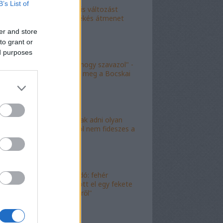
B’s List of
"Kokó radikális változást
akart, én a békés átmenet
híve vagyok"
er and store
to grant or
ed purposes
"Köszönöm, hogy szavazol" -
molinó jelent meg a Bocskai
út felett
"Lóf.szt fognak adni olyan
területre, ahol nem fideszes a
képviselő"
"Magyar híradó: fehér
gyereket lopott el egy fekete
férfi az erkélyről"