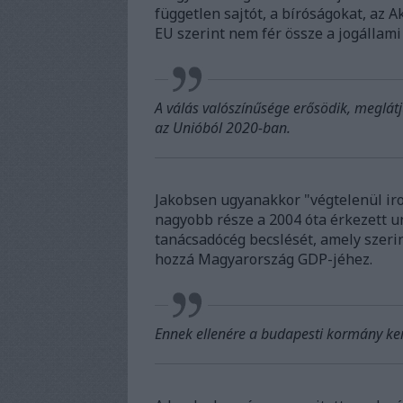
független sajtót, a bíróságokat, az 
EU szerint nem fér össze a jogállami
A válás valószínűsége erősödik, meglátj
az Unióból 2020-ban.
Jakobsen ugyanakkor "végtelenül ir
nagyobb része a 2004 óta érkezett 
tanácsadócég becslését, amely szerin
hozzá Magyarország GDP-jéhez.
Ennek ellenére a budapesti kormány kere