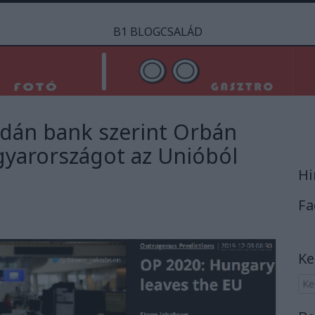
B1 BLOGCSALÁD
y dán bank szerint Orbán
agyarországot az Unióból
Hi
Fa
Ke