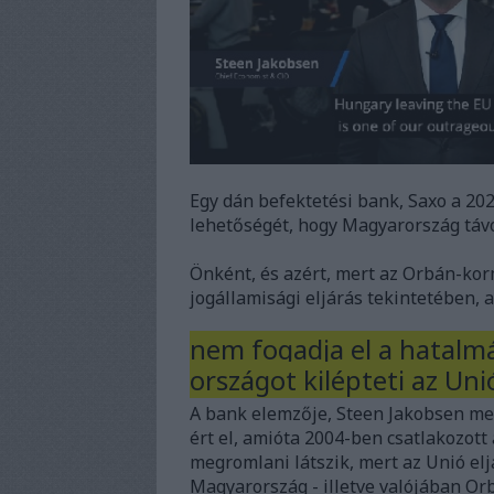
Egy dán befektetési bank, Saxo a 202
lehetőségét, hogy Magyarország távo
Önként, és azért, mert az Orbán-kor
jogállamisági eljárás tekintetében, 
nem fogadja el a hatalmá
országot kilépteti az Uni
A bank elemzője, Steen Jakobsen me
ért el, amióta 2004-ben csatlakozott
megromlani látszik, mert az Unió e
Magyarország - illetve valójában Or