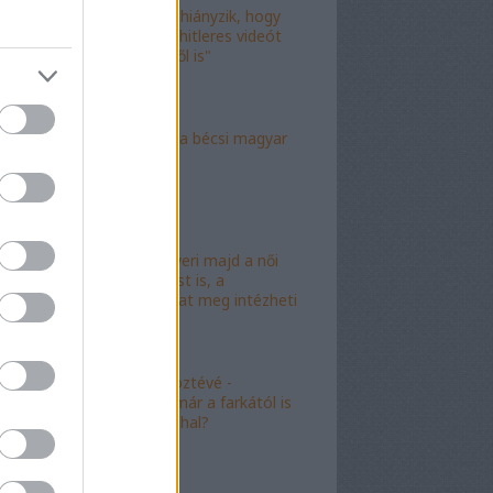
"Már csak az hiányzik, hogy
valami idióta hitleres videót
csináljon ebből is"
"Mély torok" a bécsi magyar
nagykövet?
"Mészáros nyeri majd a női
kalapácsvetést is, a
kabalafigurákat meg intézheti
Gyárfás!"
"Minőségi" köztévé -
hamarosan, már a farkától is
bűzleni fog a hal?