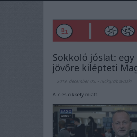
Sokkoló jóslat: eg
jövőre kilépteti M
2019. december 05.
-
nickgrabowszki
A 7-es cikkely miatt.