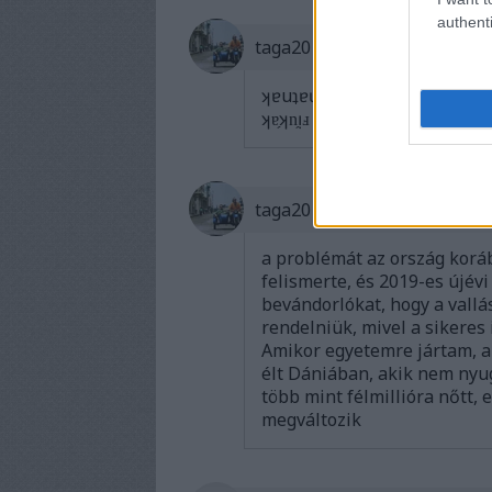
authenti
taga20☺
ʞɐuʇɐɥzᴉxɐzsǝʅ
ʞɐ̗ʞn̗ᴉⅎ ʎuɐ̗p sᴉʞ ᴉxɐs
taga20☺
a problémát az ország korá
felismerte, és 2019-es újévi
bevándorlókat, hogy a vallás
rendelniük, mivel a sikeres 
Amikor egyetemre jártam, a
élt Dániában, akik nem nyu
több mint félmillióra nőtt,
megváltozik