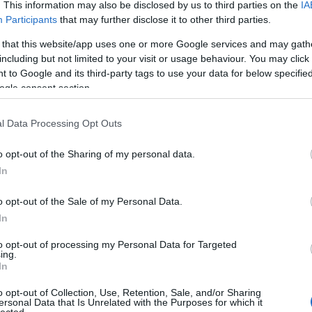
. This information may also be disclosed by us to third parties on the
IA
Participants
that may further disclose it to other third parties.
 that this website/app uses one or more Google services and may gath
including but not limited to your visit or usage behaviour. You may click 
 to Google and its third-party tags to use your data for below specifi
ogle consent section.
l Data Processing Opt Outs
o opt-out of the Sharing of my personal data.
In
yzés trackback címe:
o opt-out of the Sale of my Personal Data.
g.hu/api/trackback/id/15339816
In
to opt-out of processing my Personal Data for Targeted
ing.
Kommentek:
In
telmében felhasználói tartalomnak minősülnek, értük a
szolgáltatás
nem vállal, azokat nem ellenőrzi. Kifogás esetén forduljon a blog
o opt-out of Collection, Use, Retention, Sale, and/or Sharing
sználási feltételekben
és az
adatvédelmi tájékoztatóban
.
ersonal Data that Is Unrelated with the Purposes for which it
lected.