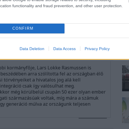
cation functionality and fraud prevention, and other user protection.
2019.12.05. 17:13:44
CONFIRM
VÁLASZ ERRE
Data Deletion
Data Access
Privacy Policy
2019.12.05. 17:18:02
bbi kormányfője, Lars Lokke Rasmussen is
 beszédében arra szólította fel az országban élő
i törvényeiket a hivatalos jog alá kell
integráció csak így valósulhat meg.
kkor még körülbelül csupán 50 ezer olyan ember
gati származásúak voltak, míg mára a számuk
 egy generáció múlva az országunk teljesen
VÁLASZ ERRE