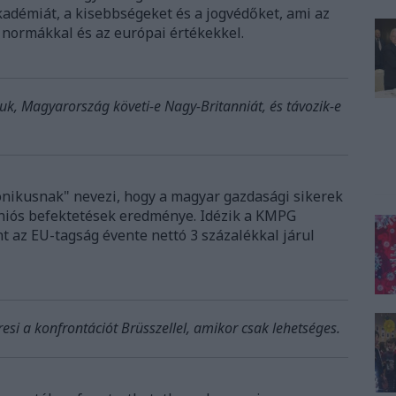
Akadémiát, a kisebbségeket és a jogvédőket, ami az
 normákkal és az európai értékekkel.
uk, Magyarország követi-e Nagy-Britanniát, és távozik-e
onikusnak" nevezi, hogy a magyar gazdasági sikerek
uniós befektetések eredménye. Idézik a KMPG
t az EU-tagság évente nettó 3 százalékkal járul
si a konfrontációt Brüsszellel, amikor csak lehetséges.