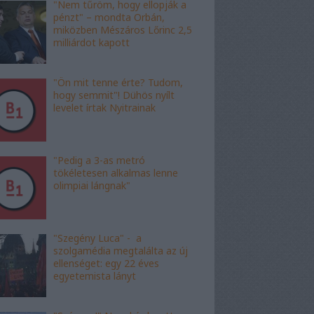
"Nem tűröm, hogy ellopják a
pénzt" – mondta Orbán,
miközben Mészáros Lőrinc 2,5
milliárdot kapott
"Ön mit tenne érte? Tudom,
hogy semmit"! Dühös nyílt
levelet írtak Nyitrainak
"Pedig a 3-as metró
tökéletesen alkalmas lenne
olimpiai lángnak"
"Szegény Luca" - a
szolgamédia megtalálta az új
ellenséget: egy 22 éves
egyetemista lányt