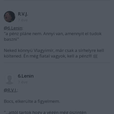
R.V.J.
7 éve
@6.Lenin
:
"a pénz pláne nem. Annyi van, amennyit el tudok
baszni"
Neked könnyü Vlagyimír, már csak a sírhelyre kell
költened. Én még fiatal vagyok, kell a pénz!!! :(((
6.Lenin
7 éve
@R.V.J.
:
Bocs, elkerülte a figyelmem.
"...attól tartok hogy a végén még öszintén