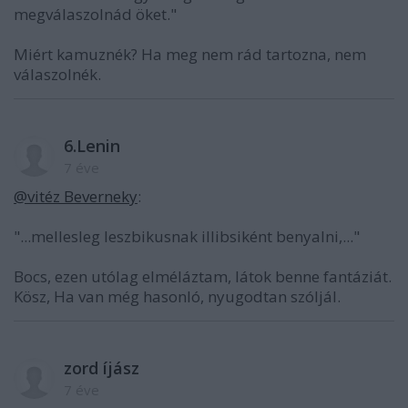
megválaszolnád öket."
Miért kamuznék? Ha meg nem rád tartozna, nem
válaszolnék.
6.Lenin
7 éve
@vitéz Beverneky
:
"...mellesleg leszbikusnak illibsiként benyalni,..."
Bocs, ezen utólag elméláztam, látok benne fantáziát.
Kösz, Ha van még hasonló, nyugodtan szóljál.
zord íjász
7 éve