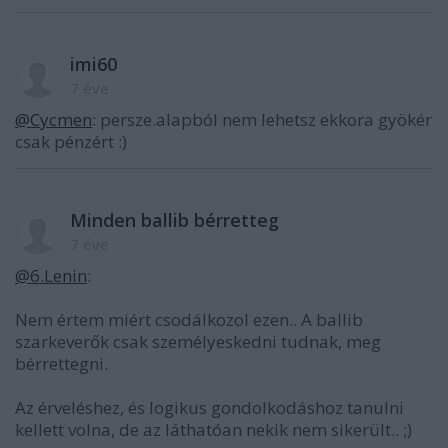
imi60
7 éve
@Cycmen
: persze.alapból nem lehetsz ekkora gyökér
csak pénzért :)
Minden ballib bérretteg
7 éve
@6.Lenin
:
Nem értem miért csodálkozol ezen.. A ballib
szarkeverők csak személyeskedni tudnak, meg
bérrettegni.
Az érveléshez, és logikus gondolkodáshoz tanulni
kellett volna, de az láthatóan nekik nem sikerült.. ;)