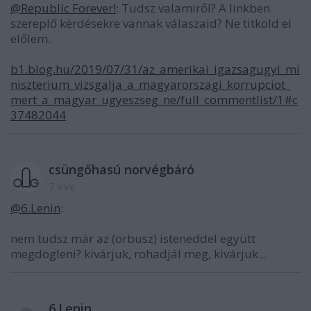
@Republic Forever!
: Tudsz valamiről? A linkben
szereplő kérdésekre vannak válaszaid? Ne titkold el
előlem.
b1.blog.hu/2019/07/31/az_amerikai_igazsagugyi_mi
niszterium_vizsgalja_a_magyarorszagi_korrupciot_
mert_a_magyar_ugyeszseg_ne/full_commentlist/1#c
37482044
csüngőhasú norvégbáró
7 éve
@6.Lenin
:
nem tudsz már az (orbusz) isteneddel együtt
megdögleni? kivárjuk, rohadjál meg, kivárjuk...
6.Lenin