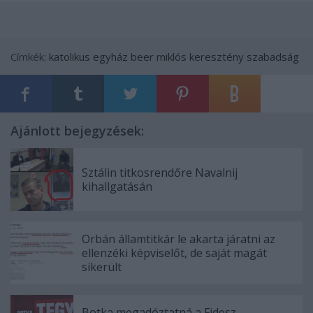
Címkék:
katolikus egyház
beer miklós
keresztény szabadság
Ajánlott bejegyzések:
Sztálin titkosrendőre Navalnij
kihallgatásán
Orbán államtitkár le akarta járatni az
ellenzéki képviselőt, de saját magát
sikerült
Botka megadóztatná a Fidesz-