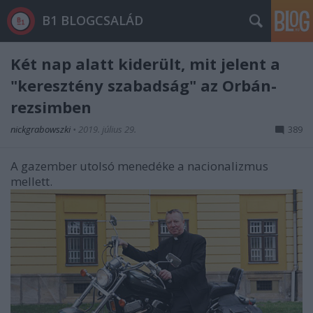
B1 BLOGCSALÁD
Két nap alatt kiderült, mit jelent a
"keresztény szabadság" az Orbán-
rezsimben
nickgrabowszki
•
2019. július 29.
389
A gazember utolsó menedéke a nacionalizmus
mellett.