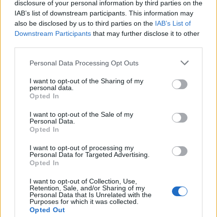
disclosure of your personal information by third parties on the
használható, mert a vitatkozgatás, a mentegetőzés
IAB’s list of downstream participants. This information may
annak a jele, hogy elfogadtad a játékszabályaikat!
also be disclosed by us to third parties on the
IAB’s List of
Egyébként ez a kulcsa az egésznek, vegye már észre
Downstream Participants
that may further disclose it to other
mindenki, hogy mindig az általuk felállított
third parties.
játékszabályokat kérik számon, amit ők soha sem
tartanak be!
Please note that this website/app uses one or more Google
Personal Data Processing Opt Outs
Ne üljünk már fel rendszeresen ennek! Tökéletes
services and may gather and store information including but
példája ez a poszt egyébként az általam felvázolt
not limited to your visit or usage behaviour. You may click to
I want to opt-out of the Sharing of my
personal data.
jelenségre, ugyebár ballib alap támadni a katolikus
grant or deny consent to Google and its third-party tags to
Opted In
egyházat, mindenhol azt harsogják, hogy katolikus
use your data for below specified purposes in below Google
papok ne politizáljanak, de itt és most, a néhányszor
consent section.
I want to opt-out of the Sale of my
nagyon is a szájuk íze szerint megszólaló,
Personal Data.
Opted In
liberáliskodó Beer püspököt nagyon védik és
pofátlanul még keresztényi erkölcsből próbálnak
I want to opt-out of processing my
meg kioktatni minket!
Personal Data for Targeted Advertising.
Opted In
I want to opt-out of Collection, Use,
Retention, Sale, and/or Sharing of my
6.Lenin
Personal Data that Is Unrelated with the
Purposes for which it was collected.
7 éve
Opted Out