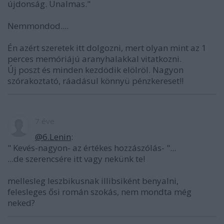
újdonság. Unalmas."
Nemmondod....
Én azért szeretek itt dolgozni, mert olyan mint az 1
perces memóriájú aranyhalakkal vitatkozni.
Új poszt és minden kezdödik elölröl. Nagyon
szórakoztató, ráadásul könnyü pénzkereset!!
7 éve
@6.Lenin
:
" Kevés-nagyon- az értékes hozzászólás- "...
...de szerencsére itt vagy nekünk te!
mellesleg leszbikusnak illibsiként benyalni,
felesleges ősi román szokás, nem mondta még
neked?