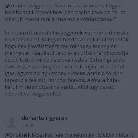
@dunántúli gyerek
: "Ahol oriasi az orom, hogy a
ballibbant kretenekben legerosebb fovaros 2%-at
sikerult mexolitani a maszop elovalasztassal"
te kretén dunántúli hülyegyerek, ezt már a délutáni
müszakos troll kolégád beírta. Annak is elmondták,
hogy egy elöválsztásra tök mindegy mennyien
mennek el, ráadásul te szlovák orbán farokszopója
azt se tudod mi az az elöválasztás. Orbán gazdád
elöválsztására meg kereken nullányian mentek el.
Igaz, egyszer a gyurcsány elment, aztán a földbe
tapostó a felcsúti hordószónokot. Azóta a hájas
kerül minden olyan helyzetet, ahol egy darab
ellenfél és megjelenhet.
dunántúli gyerek
7 éve
@Orbánék Moszkva fele menekülnek!
: Melyik libbant