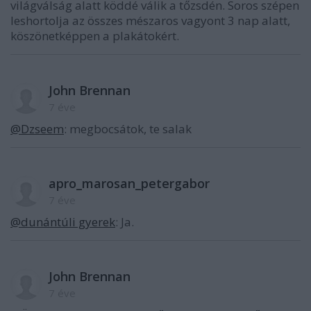
világválság alatt köddé válik a tőzsdén. Soros szépen
leshortolja az összes mészaros vagyont 3 nap alatt,
köszönetképpen a plakátokért.
John Brennan
7 éve
@Dzseem
: megbocsátok, te salak
apro_marosan_petergabor
7 éve
@dunántúli gyerek
: Ja.
John Brennan
7 éve