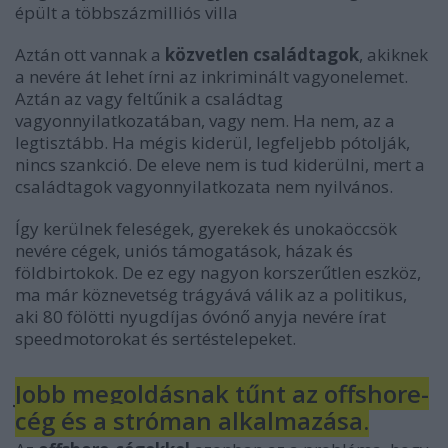
épült a többszázmilliós villa
Aztán ott vannak a
közvetlen családtagok
, akiknek
a nevére át lehet írni az inkriminált vagyonelemet.
Aztán az vagy feltűnik a családtag
vagyonnyilatkozatában, vagy nem. Ha nem, az a
legtisztább. Ha mégis kiderül, legfeljebb pótolják,
nincs szankció. De eleve nem is tud kiderülni, mert a
családtagok vagyonnyilatkozata nem nyilvános.
Így kerülnek feleségek, gyerekek és unokaöccsök
nevére cégek, uniós támogatások, házak és
földbirtokok. De ez egy nagyon korszerűtlen eszköz,
ma már köznevetség trágyává válik az a politikus,
aki 80 fölötti nyugdíjas óvónő anyja nevére írat
speedmotorokat és sertéstelepeket.
Jobb megoldásnak tűnt az offshore-
cég és a stróman alkalmazása.