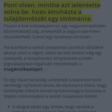
Pont olyan, mintha azt jelentette
volna be, hogy átruházta a
tulajdonrészét egy strómanra.
Hiszen a bvk voltaképpen az: egy vagyonelrejtésben
közreműködő cég, amelyiktől a vagyon bármikor
visszakérhető. Szóval egy törvényes stróman.
Ha azonban a valódi tulajdonos azonban tőzsdére
akarja vinni a cégeit, akkor be kell iktatni még egy
szereplőt, a tulajdonrész elrejtésének szintén
jogszabályban legalizált intézményét, a
magántőkealapot
.
Ez egy olyan társaság, amelynek tulajdonosi köre
nemhogy nyilvános lenne, de olyannyira titkos, hogy
törvénybe ütközik annak nyilvánosságra hozatala is.
Ideális mód elrejteni a valódi tulajdonos kilétét.
A dolgok tehát úgy állnak, hogy vannak a