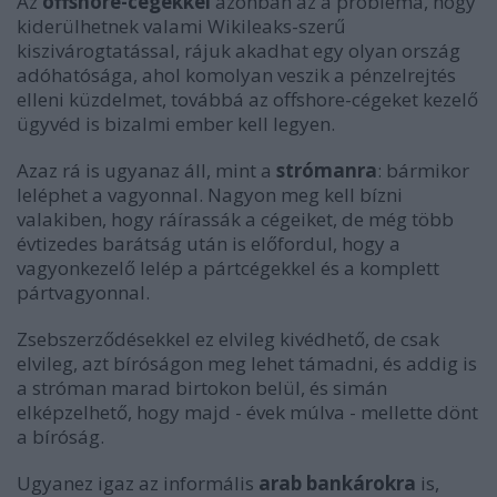
Az
offshore-cégekkel
azonban az a probléma, hogy
kiderülhetnek valami Wikileaks-szerű
kiszivárogtatással, rájuk akadhat egy olyan ország
adóhatósága, ahol komolyan veszik a pénzelrejtés
elleni küzdelmet, továbbá az offshore-cégeket kezelő
ügyvéd is bizalmi ember kell legyen.
Azaz rá is ugyanaz áll, mint a
strómanra
: bármikor
leléphet a vagyonnal. Nagyon meg kell bízni
valakiben, hogy ráírassák a cégeiket, de még több
évtizedes barátság után is előfordul, hogy a
vagyonkezelő lelép a pártcégekkel és a komplett
pártvagyonnal.
Zsebszerződésekkel ez elvileg kivédhető, de csak
elvileg, azt bíróságon meg lehet támadni, és addig is
a stróman marad birtokon belül, és simán
elképzelhető, hogy majd - évek múlva - mellette dönt
a bíróság.
Ugyanez igaz az informális
arab bankárokra
is,