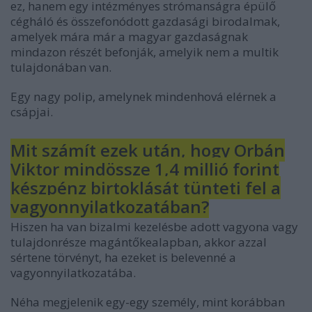
ez, hanem egy intézményes strómanságra épülő
cégháló és összefonódott gazdasági birodalmak,
amelyek mára már a magyar gazdaságnak
mindazon részét befonják, amelyik nem a multik
tulajdonában van.
Egy nagy polip, amelynek mindenhová elérnek a
csápjai.
Mit számít ezek után, hogy Orbán
Viktor mindössze 1,4 millió forint
készpénz birtoklását tünteti fel a
vagyonnyilatkozatában?
Hiszen ha van bizalmi kezelésbe adott vagyona vagy
tulajdonrésze magántőkealapban, akkor azzal
sértene törvényt, ha ezeket is belevenné a
vagyonnyilatkozatába.
Néha megjelenik egy-egy személy, mint korábban