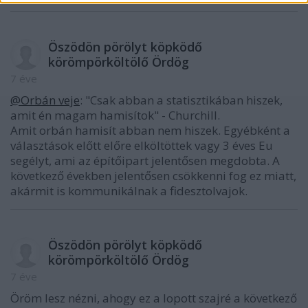
Öszödön pörölyt köpködő
körömpörköltölő Ördög
7 éve
@Orbán veje
: "Csak abban a statisztikában hiszek,
amit én magam hamisítok" - Churchill.
Amit orbán hamisít abban nem hiszek. Egyébként a
választások előtt előre elköltöttek vagy 3 éves Eu
segélyt, ami az építőipart jelentősen megdobta. A
következő években jelentősen csökkenni fog ez miatt,
akármit is kommunikálnak a fidesztolvajok.
Öszödön pörölyt köpködő
körömpörköltölő Ördög
7 éve
Öröm lesz nézni, ahogy ez a lopott szajré a következő