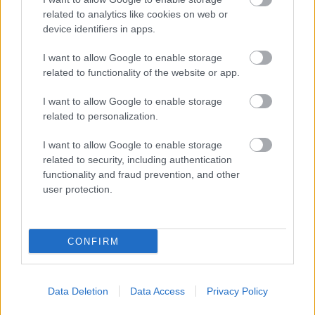
related to analytics like cookies on web or
VAGY
device identifiers in apps.
I want to allow Google to enable storage
related to functionality of the website or app.
I want to allow Google to enable storage
related to personalization.
I want to allow Google to enable storage
related to security, including authentication
functionality and fraud prevention, and other
Dzseem
user protection.
7 éve
@John Brennan
: Jogos .. bocsáss meg. Tényleg
CONFIRM
semmi köze a klasszikus értelemben vett
“körmondathoz”. A Te becses esetedben pedig ez
még hízelgő is lett volna. Úgyhogy marad a tükör.
Ajánlom! Belenézel és Magadat látod benne. Minden
Data Deletion
Data Access
Privacy Policy
szavadból süt az értelem. A salak frankó .. tetszik! :-D