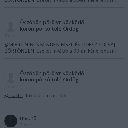
Öszödön pörölyt köpködő
körömpörköltölő Ördög
7 éve
@MIÉRT NINCS MINDEN MSZP ÉS FIDESZ TOLVAJ
BÖRTÖNBEN
: Ezeket inkább a 00-án kéne lehúzni.
Öszödön pörölyt köpködő
körömpörköltölő Ördög
7 éve
@math0
: Inkább a második.
math0
7 éve