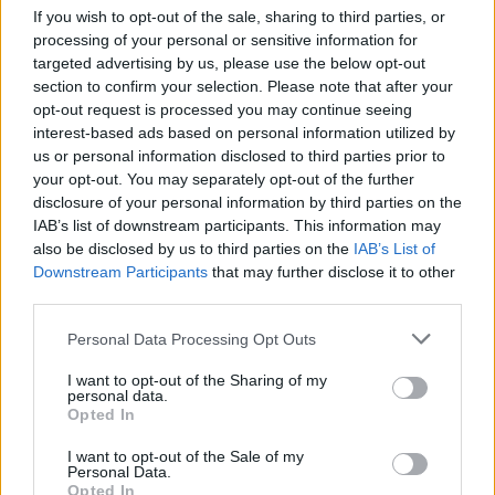
If you wish to opt-out of the sale, sharing to third parties, or
processing of your personal or sensitive information for
targeted advertising by us, please use the below opt-out
Ajánlott bejegyzések:
section to confirm your selection. Please note that after your
opt-out request is processed you may continue seeing
interest-based ads based on personal information utilized by
Na, hol a nő helye? - Írásunk a
us or personal information disclosed to third parties prior to
b1.hvgblog.hu oldalon
your opt-out. You may separately opt-out of the further
disclosure of your personal information by third parties on the
IAB’s list of downstream participants. This information may
also be disclosed by us to third parties on the
IAB’s List of
Orbán rátolja a válság kezelését a
Downstream Participants
that may further disclose it to other
polgármesterekre
third parties.
Please note that this website/app uses one or more Google
Personal Data Processing Opt Outs
services and may gather and store information including but
not limited to your visit or usage behaviour. You may click to
I want to opt-out of the Sharing of my
"A valós megbetegedések nagyságrendje
personal data.
grant or deny consent to Google and its third-party tags to
akár százezres is lehet" Magyarországon
Opted In
use your data for below specified purposes in below Google
consent section.
I want to opt-out of the Sale of my
Personal Data.
Opted In