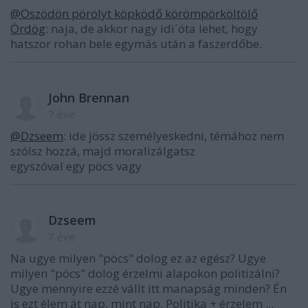
@Öszödön pörölyt köpködő körömpörköltölő
Ördög
: naja, de akkor nagy idi´óta lehet, hogy
hatszor rohan bele egymás után a faszerdőbe.
John Brennan
7 éve
@Dzseem
: ide jössz személyeskedni, témához nem
szólsz hozzá, majd moralizálgatsz
egyszóval egy pöcs vagy
Dzseem
7 éve
Na ugye milyen "pöcs" dolog ez az egész? Ugye
milyen "pöcs" dolog érzelmi alapokon politizálni?
Ugye mennyire ezzé vállt itt manapság minden? Én
is ezt élem át nap, mint nap. Politika + érzelem ...