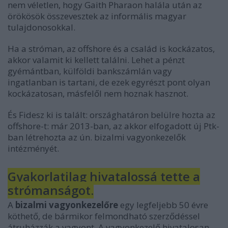
nem véletlen, hogy Gaith Pharaon halála után az
örökösök összevesztek az informális magyar
tulajdonosokkal.
Ha a stróman, az offshore és a család is kockázatos,
akkor valamit ki kellett találni. Lehet a pénzt
gyémántban, külföldi bankszámlán vagy
ingatlanban is tartani, de ezek egyrészt pont olyan
kockázatosan, másfelől nem hoznak hasznot.
És Fidesz ki is talált: országhatáron belülre hozta az
offshore-t: már 2013-ban, az akkor elfogadott új Ptk-
ban létrehozta az ún. bizalmi vagyonkezelők
intézményét.
Gyakorlatilag hivatalossá tette a
strómanságot.
A
bizalmi vagyonkezelőre
egy legfeljebb 50 évre
köthető, de bármikor felmondható szerződéssel
átruházzák a vagyont. A vagyonkezelő hivatalosan