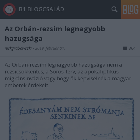
B1 BLOGCSALÁD
Az Orbán-rezsim legnagyobb
hazugsága
nickgrabowszki
•
2019. február 01.
364
Az Orbán-rezsim legnagyobb hazugsága nem a
rezsicsökkentés, a Soros-terv, az apokaliptikus
migránsinvázió vagy hogy ők képviselnék a magyar
emberek érdekeit.