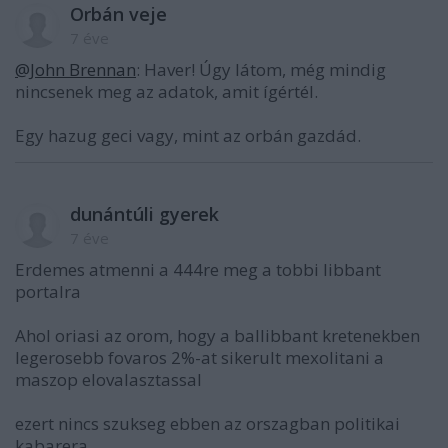
Orbán veje
7 éve
@John Brennan
: Haver! Úgy látom, még mindig
nincsenek meg az adatok, amit ígértél.
Egy hazug geci vagy, mint az orbán gazdád.
dunántúli gyerek
7 éve
Erdemes atmenni a 444re meg a tobbi libbant
portalra
Ahol oriasi az orom, hogy a ballibbant kretenekben
legerosebb fovaros 2%-at sikerult mexolitani a
maszop elovalasztassal
ezert nincs szukseg ebben az orszagban politikai
kabarera