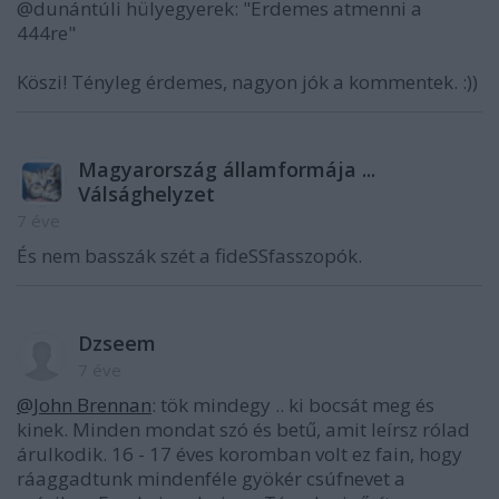
@dunántúli hülyegyerek: "Erdemes atmenni a
444re"
Köszi! Tényleg érdemes, nagyon jók a kommentek. :))
Magyarország államformája ...
Válsághelyzet
7 éve
És nem basszák szét a fideSSfasszopók.
Dzseem
7 éve
@John Brennan
: tök mindegy .. ki bocsát meg és
kinek. Minden mondat szó és betű, amit leírsz rólad
árulkodik. 16 - 17 éves koromban volt ez fain, hogy
ráaggadtunk mindenféle gyökér csúfnevet a