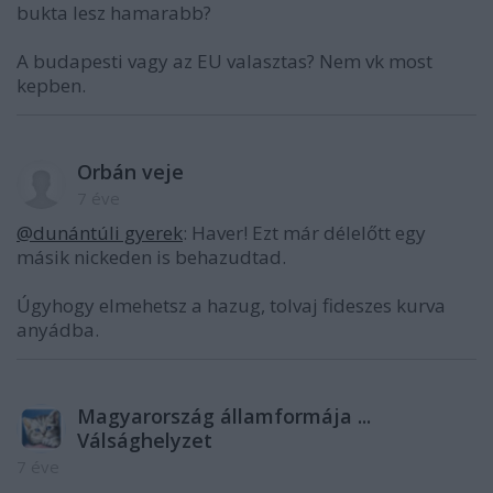
bukta lesz hamarabb?
A budapesti vagy az EU valasztas? Nem vk most
kepben.
Orbán veje
7 éve
@dunántúli gyerek
: Haver! Ezt már délelőtt egy
másik nickeden is behazudtad.
Úgyhogy elmehetsz a hazug, tolvaj fideszes kurva
anyádba.
Magyarország államformája ...
Válsághelyzet
7 éve