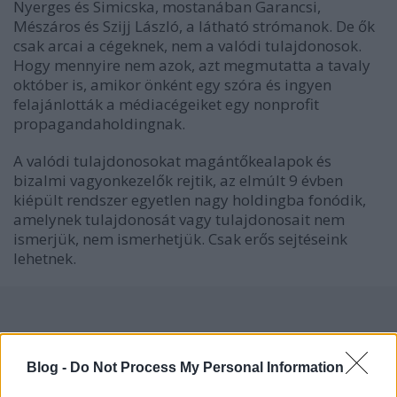
Nyerges és Simicska, mostanában Garancsi,
Mészáros és Szijj László, a látható strómanok. De ők
csak arcai a cégeknek, nem a valódi tulajdonosok.
Hogy mennyire nem azok, azt megmutatta a tavaly
október is, amikor önként egy szóra és ingyen
felajánlották a médiacégeiket egy nonprofit
propagandaholdingnak.
A valódi tulajdonosokat magántőkealapok és
bizalmi vagyonkezelők rejtik, az elmúlt 9 évben
kiépült rendszer egyetlen nagy holdingba fonódik,
amelynek tulajdonosát vagy tulajdonosait nem
ismerjük, nem ismerhetjük. Csak erős sejtéseink
lehetnek.
Címkék:
vagyonkezelő
vagyonnyilatkozat
stróman
korrució
Blog -
Do Not Process My Personal Information
magántőkelap
bizalmi vagyonkezelő
vagyonelrejtés