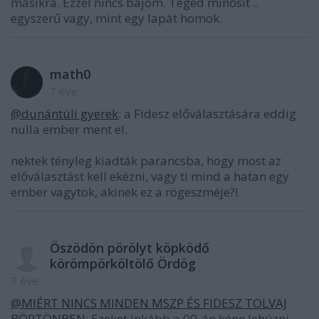
másikra. Ezzel nincs bajom. Téged minősít ..
egyszerű vagy, mint egy lapát homok.
math0
7 éve
@dunántúli gyerek
: a Fidesz előválasztására eddig
nulla ember ment el.
nektek tényleg kiadták parancsba, hogy most az
előválasztást kell ekézni, vagy ti mind a hatan egy
ember vagytok, akinek ez a rögeszméje?!
Öszödön pörölyt köpködő
körömpörköltölő Ördög
7 éve
@MIÉRT NINCS MINDEN MSZP ÉS FIDESZ TOLVAJ
BÖRTÖNBEN
: Ezeket inkább a 00-án kéne lehúzni.