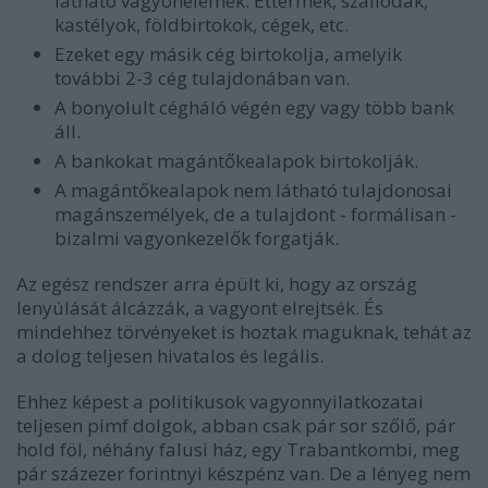
látható vagyonelemek. Éttermek, szállodák,
kastélyok, földbirtokok, cégek, etc.
Ezeket egy másik cég birtokolja, amelyik
további 2-3 cég tulajdonában van.
A bonyolult cégháló végén egy vagy több bank
áll.
A bankokat magántőkealapok birtokolják.
A magántőkealapok nem látható tulajdonosai
magánszemélyek, de a tulajdont - formálisan -
bizalmi vagyonkezelők forgatják.
Az egész rendszer arra épült ki, hogy az ország
lenyúlását álcázzák, a vagyont elrejtsék. És
mindehhez törvényeket is hoztak maguknak, tehát az
a dolog teljesen hivatalos és legális.
Ehhez képest a politikusok vagyonnyilatkozatai
teljesen pimf dolgok, abban csak pár sor szőlő, pár
hold föl, néhány falusi ház, egy Trabantkombi, meg
pár százezer forintnyi készpénz van. De a lényeg nem