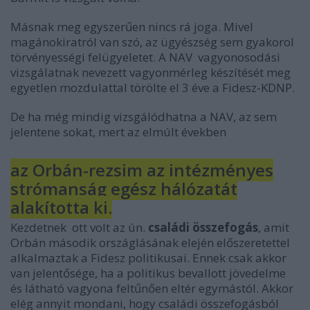
Másnak meg egyszerűen nincs rá joga. Mivel
magánokiratról van szó, az ügyészség sem gyakorol
törvényességi felügyeletet. A NAV vagyonosodási
vizsgálatnak nevezett vagyonmérleg készítését meg
egyetlen mozdulattal törölte el 3 éve a Fidesz-KDNP.
De ha még mindig vizsgálódhatna a NAV, az sem
jelentene sokat, mert az elmúlt években
az Orbán-rezsim az intézményes
strómanság egész hálózatát
alakította ki.
Kezdetnek ott volt az ún.
családi összefogás
, amit
Orbán második országlásának elején előszeretettel
alkalmaztak a Fidesz politikusai. Ennek csak akkor
van jelentősége, ha a politikus bevallott jövedelme
és látható vagyona feltűnően eltér egymástól. Akkor
elég annyit mondani, hogy családi összefogásból