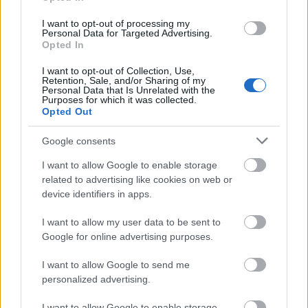
"A lakosság döntő többsége, legalábbis
Milánóban, bezárkózott a saját lakásába"
I want to opt-out of processing my
Personal Data for Targeted Advertising.
Opted In
I want to opt-out of Collection, Use,
Puszta blöff és propagandafogás a
Retention, Sale, and/or Sharing of my
kormány küzdelme a koronavírus ellen
Personal Data that Is Unrelated with the
Purposes for which it was collected.
Opted Out
Google consents
Szólj hozzá!
I want to allow Google to enable storage
related to advertising like cookies on web or
A hozzászóláshoz be kell lépned!
device identifiers in apps.
I want to allow my user data to be sent to
Google for online advertising purposes.
I want to allow Google to send me
personalized advertising.
I want to allow Google to enable storage