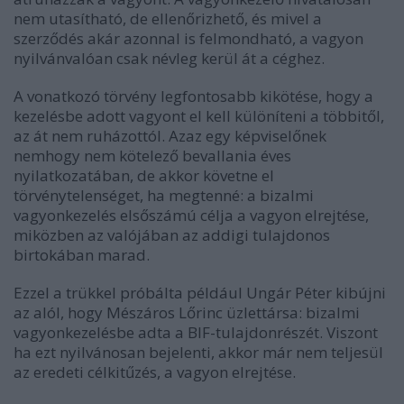
nem utasítható, de ellenőrizhető, és mivel a
szerződés akár azonnal is felmondható, a vagyon
nyilvánvalóan csak névleg kerül át a céghez.
A vonatkozó törvény legfontosabb kikötése, hogy a
kezelésbe adott vagyont el kell különíteni a többitől,
az át nem ruházottól. Azaz egy képviselőnek
nemhogy nem kötelező bevallania éves
nyilatkozatában, de akkor követne el
törvénytelenséget, ha megtenné: a bizalmi
vagyonkezelés elsőszámú célja a vagyon elrejtése,
miközben az valójában az addigi tulajdonos
birtokában marad.
Ezzel a trükkel próbálta például Ungár Péter kibújni
az alól, hogy Mészáros Lőrinc üzlettársa: bizalmi
vagyonkezelésbe adta a BIF-tulajdonrészét. Viszont
ha ezt nyilvánosan bejelenti, akkor már nem teljesül
az eredeti célkitűzés, a vagyon elrejtése.