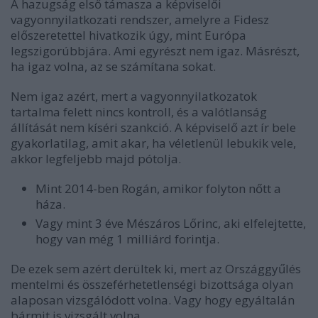
A hazugság első támasza a képviselői
vagyonnyilatkozati rendszer, amelyre a Fidesz
előszeretettel hivatkozik úgy, mint Európa
legszigorúbbjára. Ami egyrészt nem igaz. Másrészt,
ha igaz volna, az se számítana sokat.
Nem igaz azért, mert a vagyonnyilatkozatok
tartalma felett nincs kontroll, és a valótlanság
állítását nem kíséri szankció. A képviselő azt ír bele
gyakorlatilag, amit akar, ha véletlenül lebukik vele,
akkor legfeljebb majd pótolja.
Mint 2014-ben Rogán, amikor folyton nőtt a
háza.
Vagy mint 3 éve Mészáros Lőrinc, aki elfelejtette,
hogy van még 1 milliárd forintja.
De ezek sem azért derültek ki, mert az Országgyűlés
mentelmi és összeférhetetlenségi bizottsága olyan
alaposan vizsgálódott volna. Vagy hogy egyáltalán
bármit is vizsgált volna.