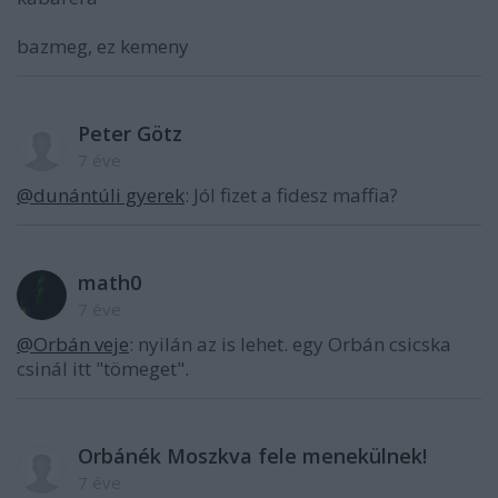
bazmeg, ez kemeny
Peter Götz
7 éve
@dunántúli gyerek
: Jól fizet a fidesz maffia?
math0
7 éve
@Orbán veje
: nyilán az is lehet. egy Orbán csicska
csinál itt "tömeget".
Orbánék Moszkva fele menekülnek!
7 éve