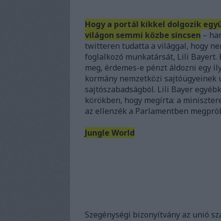
Hogy a portál kikkel dolgozik eg
világon semmi közbe sincsen
– han
twitteren tudatta a világgal, hogy n
foglalkozó munkatársát, Lili Bayert.
meg, érdemes-e pénzt áldozni egy il
kormány nemzetközi sajtóügyeinek ú
sajtószabadságból. Lili Bayer egyébk
körökben, hogy megírta: a miniszter
az ellenzék a Parlamentben megpróbá
Jungle World
Szegénységi bizonyítvány az unió sz