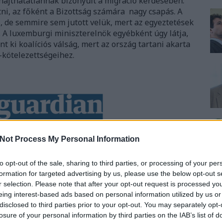
 hajthatatlannak bizonyult a migráció kérdésében.
i, az főként a Bizottság számára nagy csapás. A
lő, de semmire sem jutott velük, mert az egyeztetések
 A luxemburgi miniszterelnök egyébként úgy látja,
 ki koalíciós válság, mert az ország tartani akarta
-kötelezettségeihez.
yar kormány képviseletében Szíjjártó Péter azon
Not Process My Personal Information
al nagy veszteség éri a józan hozzáállást az unión
miniszter a manchesteri főkonzulátus megnyitása
to opt-out of the sale, sharing to third parties, or processing of your per
dta, hogy Magyarország számára a Brexit a lehető
formation for targeted advertising by us, please use the below opt-out s
ert a jó az volna, hogy a szigetország nem lép ki, a
r selection. Please note that after your opt-out request is processed y
ópába. Hozzátette, hogy
London nélkül még inkább
eing interest-based ads based on personal information utilized by us or
r állásponttal szemben
. Szerinte az Egyesült
disclosed to third parties prior to your opt-out. You may separately opt-
lvánult meg olyan alapkérdésekben, mint a
losure of your personal information by third parties on the IAB’s list of