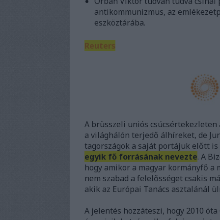
Orbán Viktor tudván tudva csinál 
antikommunizmus, az emlékezetpol
eszköztárába.
Reuters
A brüsszeli uniós csúcsértekezleten 
a világhálón terjedő álhíreket, de J
tagországok a saját portájuk előtt i
egyik fő forrásának nevezte
. A Bi
hogy amikor a magyar kormányfő a mi
nem szabad a felelősséget csakis más
akik az Európai Tanács asztalánál ül
A jelentés hozzáteszi, hogy 2010 óta