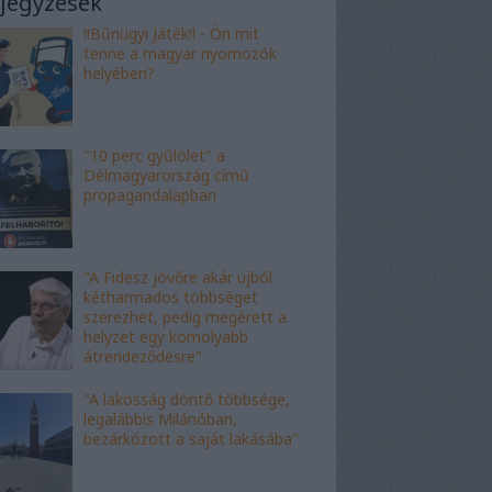
jegyzések
!!Bűnügyi Játék!! - Ön mit
tenne a magyar nyomozók
helyében?
"10 perc gyűlölet" a
Délmagyarország című
propagandalapban
"A Fidesz jövőre akár újból
kétharmados többséget
szerezhet, pedig megérett a
helyzet egy komolyabb
átrendeződésre"
"A lakosság döntő többsége,
legalábbis Milánóban,
bezárkózott a saját lakásába"