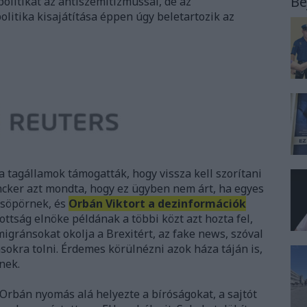
Be
politikát az antiszemitizmussal, de az
itika kisajátítása éppen úgy beletartozik az
a tagállamok támogatták, hogy vissza kell szorítani
uncker azt mondta, hogy ez ügyben nem árt, ha egyes
s söpörnek, és
Orbán Viktort a dezinformációk
zottság elnöke példának a többi közt azt hozta fel,
gránsokat okolja a Brexitért, az fake news, szóval
okra tolni. Érdemes körülnézni azok háza táján is,
nek.
 Orbán nyomás alá helyezte a bíróságokat, a sajtót