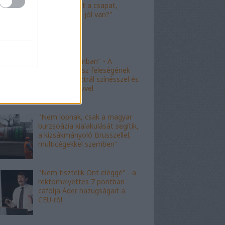
"Nagyot ment a csapat,
Viktor! Család jól van?"
"nem kishazánban" - A
fideszes borász feleségének
esete az ausztrál színésszel és
az angol nyelvvel
"Nem lopnak, csak a magyar
burzsoázia kialakulását segítik,
a kizsákmányoló Brüsszellel,
multicégekkel szemben"
"Nem tisztelik Önt eléggé" - a
rektorhelyettes 7 pontban
cáfolja Áder hazugságait a
CEU-ról