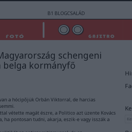
B1 BLOGCSALÁD
i Magyarország schengeni
a belga kormányfő
Hi
Fa
an a hócipőjük Orbán Viktorral, de harcias
 semmi.
Ke
tal vétette magát észre, a Politico azt üzente Kovács
, ha pontosan tudni, akarja, eszik-e vagy isszák a