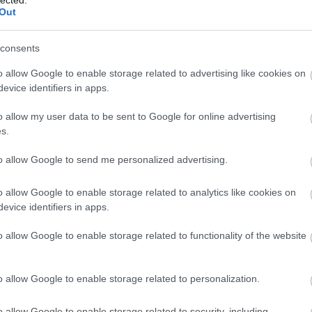
itizmust, tekintélyelvű vezetőként ő is igyekszik
Out
l. Ezt a Human Rights Watch szakértője írja a Figyelő
, mivel az a pénzsóvárságot sugallja Heisler András
consents
 alattomos kliséhez nyúl vissza, amit még a
 eléggé gusztustalan általában, ám különösen
o allow Google to enable storage related to advertising like cookies on
dók fokozott diszkriminációval és erőszakkal néznek
evice identifiers in apps.
rópában is. A Figyelő szorosan kapcsolódik az
 visszautasította, hogy bírálja a címoldalt. A
o allow my user data to be sent to Google for online advertising
a, aki szép, lassan lebontja a demokráciát, azt
s.
sséget nem hajlandó eltűrni. Csak éppen közben
to allow Google to send me personalized advertising.
tiszemitákat bujtogatja.
Györgyöt, azon kívül dicséri Horthyt, valamint adózik
o allow Google to enable storage related to analytics like cookies on
rús időszak hírhedt antiszemitájának, de ezzel csak
evice identifiers in apps.
ópa önjelölt védelmezőjeként hajlandó
o allow Google to enable storage related to functionality of the website
igyelő húzása ennek a politikának a merész
 korlátozta a migránsok, az emberi jogi aktivisták,
a kormány célkeresztjébe kerülhetnek azok a zsidók
o allow Google to enable storage related to personalization.
sz ügy akkor robbant ki, amikor kiéleződött a vita a
hmidt Mária, aki eltorzítja az igazságot a
o allow Google to enable storage related to security, including