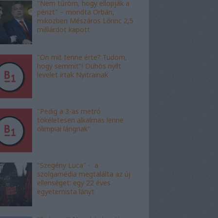
"Nem tűröm, hogy ellopják a
pénzt" – mondta Orbán,
miközben Mészáros Lőrinc 2,5
milliárdot kapott
"Ön mit tenne érte? Tudom,
hogy semmit"! Dühös nyílt
levelet írtak Nyitrainak
"Pedig a 3-as metró
tökéletesen alkalmas lenne
olimpiai lángnak"
"Szegény Luca" - a
szolgamédia megtalálta az új
ellenséget: egy 22 éves
egyetemista lányt