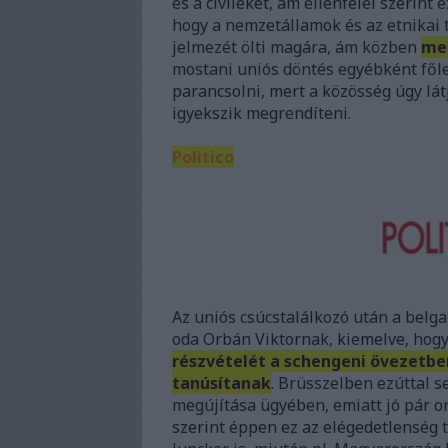
és a civileket, ám ellenfelei szerint
hogy a nemzetállamok és az etnikai 
jelmezét ölti magára, ám közben
meg
mostani uniós döntés egyébként főle
parancsolni, mert a közösség úgy lá
igyekszik megrendíteni.
Politico
Az uniós csúcstalálkozó után a belg
oda Orbán Viktornak, kiemelve, hog
részvételét a schengeni övezetbe
tanúsítanak
. Brüsszelben ezúttal s
megújítása ügyében, emiatt jó pár o
szerint éppen ez az elégedetlenség 