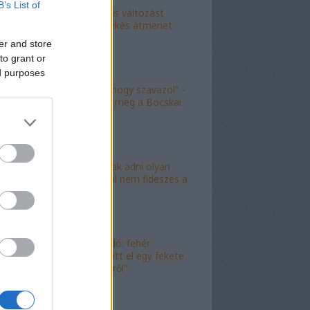
B’s List of
"Kokó radikális változást
akart, én a békés átmenet
híve vagyok"
er and store
to grant or
ed purposes
"Köszönöm, hogy szavazol" -
molinó jelent meg a Bocskai
út felett
"Lóf.szt fognak adni olyan
területre, ahol nem fideszes a
képviselő"
"Magyar híradó: fehér
gyereket lopott el egy fekete
férfi az erkélyről"