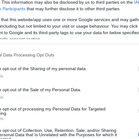
szerepe, stb. Ezért nélküle kiegyensúlyozatlan lesz
. This information may also be disclosed by us to third parties on the
IA
Participants
that may further disclose it to other third parties.
 that this website/app uses one or more Google services and may gath
brüsszeli bürokraták a Brexit kapcsán móresre
including but not limited to your visit or usage behaviour. You may click 
spedig ugyanazok, akik Magyarország ellen szoktak
 to Google and its third-party tags to use your data for below specifi
incs abban semmi képmutatás, hogy Magyarország
ogle consent section.
t folytat, másfelől viszont befogadta a volt macedón
r diplomácia vagy titkosszolgálat segített a
l Data Processing Opt Outs
t hangoztatta, hogy Gruevszki legálisan, megfelelő
r földre. A miniszter biztonsági megfontolásra
t, valamint a Stop, Sorost is. A lap azonban
o opt-out of the Sharing of my personal data.
évedés a bevándorlásra fogni a merényleteket, mert
In
mények elkövetői sok esetben olyanok, akik már a
o opt-out of the Sale of my Personal Data.
In
to opt-out of processing my Personal Data for Targeted
ing.
In
o opt-out of Collection, Use, Retention, Sale, and/or Sharing
ersonal Data that Is Unrelated with the Purposes for which it
lected.