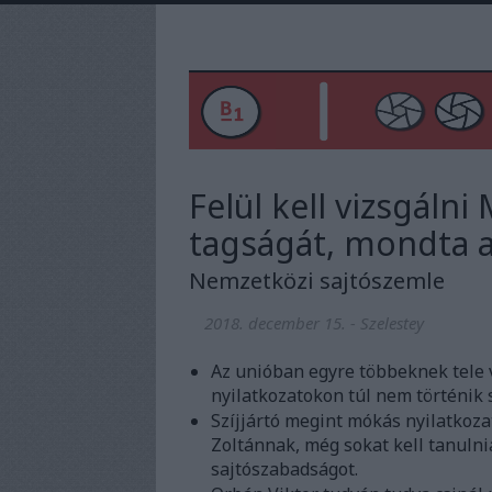
Felül kell vizsgáln
tagságát, mondta 
Nemzetközi sajtószemle
2018. december 15.
-
Szelestey
Az unióban egyre többeknek tele v
nyilatkozatokon túl nem történik
Szíjjártó megint mókás nyilatkozat
Zoltánnak, még sokat kell tanulnia
sajtószabadságot.