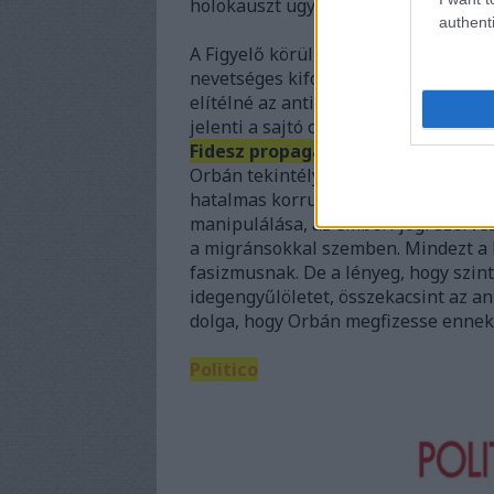
holokauszt ügyében.
authenti
A Figyelő körüli botrány nagy nemzetk
nevetséges kifogással próbálta elütn
elítélné az antiszemitizmust. Mert ha
jelenti a sajtó cenzúrázását. Azon kí
Fidesz propagandája uralja az eg
Orbán tekintélyelvű rendszerének cs
hatalmas korrupció, a független igaz
manipulálása, az emberi jogi szerv
a migránsokkal szemben. Mindezt a 
fasizmusnak. De a lényeg, hogy szint
idegengyűlöletet, összekacsint az a
dolga, hogy Orbán megfizesse ennek 
Politico