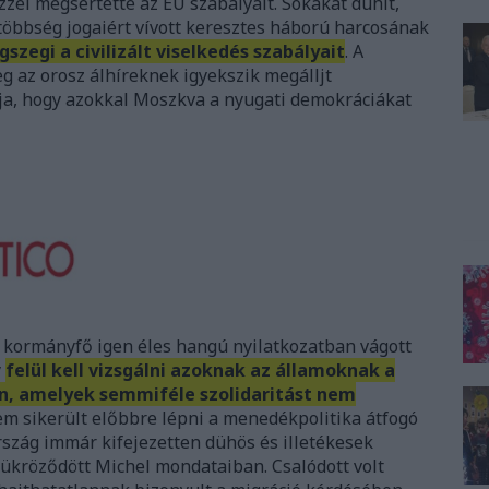
 ezzel megsértette az EU szabályait. Sokakat dühít,
többség jogaiért vívott keresztes háború harcosának
szegi a civilizált viselkedés szabályait
. A
g az orosz álhíreknek igyekszik megálljt
tja, hogy azokkal Moszkva a nyugati demokráciákat
a kormányfő igen éles hangú nyilatkozatban vágott
y
felül kell vizsgálni azoknak az államoknak a
n, amelyek semmiféle szolidaritást nem
em sikerült előbbre lépni a menedékpolitika átfogó
rszág immár kifejezetten dühös és illetékesek
tükröződött Michel mondataiban. Csalódott volt