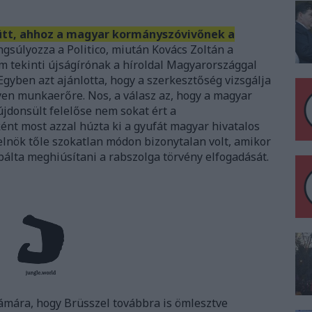
yütt, ahhoz a magyar kormányszóvivőnek a
gsúlyozza a Politico, miután Kovács Zoltán a
em tekinti újságírónak a híroldal Magyarországgal
 Egyben azt ajánlotta, hogy a szerkesztőség vizsgálja
yen munkaerőre. Nos, a válasz az, hogy a magyar
jdonsült felelőse nem sokat ért a
ént most azzal húzta ki a gyufát magyar hivatalos
elnök tőle szokatlan módon bizonytalan volt, amikor
lta meghiúsítani a rabszolga törvény elfogadását.
ámára, hogy Brüsszel továbbra is ömlesztve