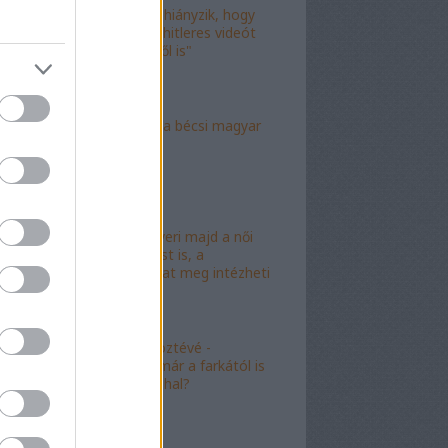
"Már csak az hiányzik, hogy
valami idióta hitleres videót
csináljon ebből is"
"Mély torok" a bécsi magyar
nagykövet?
"Mészáros nyeri majd a női
kalapácsvetést is, a
kabalafigurákat meg intézheti
Gyárfás!"
"Minőségi" köztévé -
hamarosan, már a farkától is
bűzleni fog a hal?