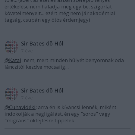
értékelése nem haladja meg egy be. szigorlat
követelményeit... ezért még nem jár akadémiai
tagság, csupán egy ötös érdemjegy)
Sir Bates dö Hól
7 éve
@Kataj
: nem, mert minden hülyét benyomnak oda
lánczitól kezdve mocsaiig...
Sir Bates dö Hól
7 éve
@Cuhavidéki
: arra én is kíváncsi lennék, miként
indokolják a negligálást, én egy "soros" vagy
"migráns" okfejtésre tippelek...