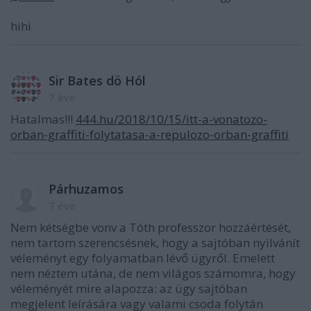
hihi
Sir Bates dö Hól
7 éve
Hatalmas!!!
444.hu/2018/10/15/itt-a-vonatozo-
orban-graffiti-folytatasa-a-repulozo-orban-graffiti
Párhuzamos
7 éve
Nem kétségbe vonv a Tóth professzor hozzáértését,
nem tartom szerencsésnek, hogy a sajtóban nyilvánít
véleményt egy folyamatban lévő ügyről. Emelett
nem néztem utána, de nem világos számomra, hogy
véleményét mire alapozza: az ügy sajtóban
megjelent leírására vagy valami csoda folytán