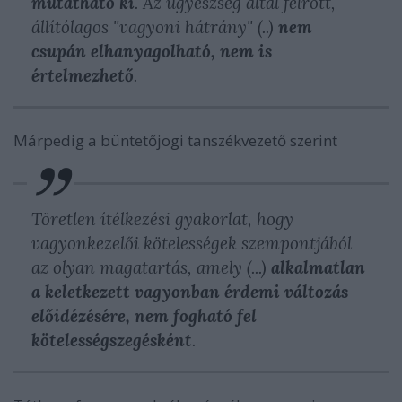
mutatható ki
. Az ügyészség által felrótt,
állítólagos "vagyoni hátrány" (..)
nem
csupán elhanyagolható, nem is
értelmezhető
.
Márpedig a büntetőjogi tanszékvezető szerint
Töretlen ítélkezési gyakorlat, hogy
vagyonkezelői kötelességek szempontjából
az olyan magatartás, amely (...)
alkalmatlan
a keletkezett vagyonban érdemi változás
előidézésére, nem fogható fel
kötelességszegésként
.