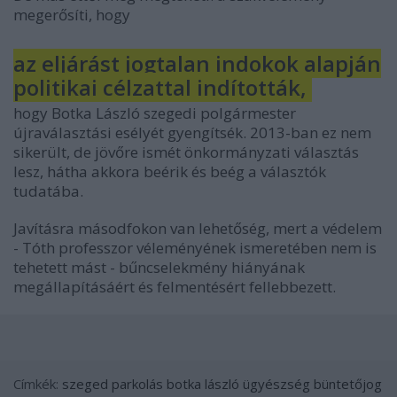
megerősíti, hogy
az eljárást jogtalan indokok alapján
politikai célzattal indították,
hogy Botka László szegedi polgármester
újraválasztási esélyét gyengítsék. 2013-ban ez nem
sikerült, de jövőre ismét önkormányzati választás
lesz, hátha akkora beérik és beég a választók
tudatába.
Javításra másodfokon van lehetőség, mert a védelem
- Tóth professzor véleményének ismeretében nem is
tehetett mást - bűncselekmény hiányának
megállapításáért és felmentésért fellebbezett.
Címkék:
szeged
parkolás
botka lászló
ügyészség
büntetőjog