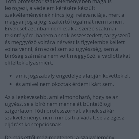
Tóth professzor szakvéleményében maga is
leszögezi, a védelem kérésére készült
szakvéleményének nincs jogi relevanciája, mert a
magyar jog a jogi szakértő fogalmát nem ismeri.
Érvelését azonban nem csak a szerző szakmai
tekintélyére, hanem annak összeszedett, tárgyszerű
és meggyőző voltára nézvést is figyelembe kellett
volna venni, ám ezzel sem az ügyészség, sem a
bíróság számára nem volt meggyőző, a vádlottakat
elítélték olyasmiért,
amit jogszabály engedélye alapján követtek el,
és amivel nem okoztak érdemi kárt sem.
Az a legkevesebb, ami elmondható, hogy se az
ügyész, se a bíró nem menne át büntetőjogi
szigorlaton Tóth professzornál, akinek szikár
szakvéleménye nem minősíti a vádat, se az egész
eljárást koncepciósnak.
De más ettől még megteheti: a szakvélemény