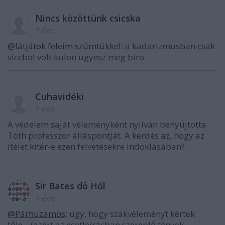
Nincs közöttünk csicska
7 éve
@látjátok feleim szümtükkel
: a kadarizmusban csak
viccbol volt kulon ugyesz meg biro
Cuhavidéki
7 éve
A védelem saját véleményként nyilván benyújtotta
Tóth professzor álláspontját. A kérdés az, hogy az
ítélet kitér-e ezen felvetésekre indoklásában?
Sir Bates dö Hól
7 éve
@Párhuzamos
: úgy, hogy szakvéleményt kértek
tőle... (azért az esetleírásban szereplő tények