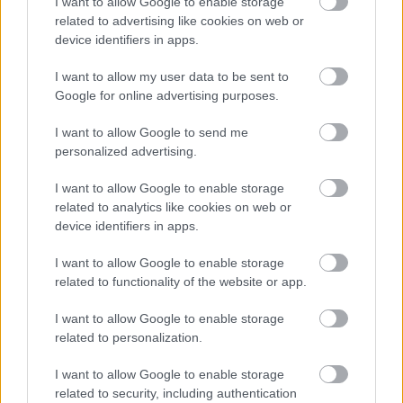
I want to allow Google to enable storage
related to advertising like cookies on web or
device identifiers in apps.
VAGY
I want to allow my user data to be sent to
Google for online advertising purposes.
I want to allow Google to send me
personalized advertising.
I want to allow Google to enable storage
related to analytics like cookies on web or
device identifiers in apps.
I want to allow Google to enable storage
látjátok feleim szümtükkel
related to functionality of the website or app.
7 éve
I want to allow Google to enable storage
@Nincs közöttünk csicska
:
related to personalization.
Kapaszkodj meg csicska, Tóth Mihály ismereteim
I want to allow Google to enable storage
szerint volt ügyész is. Tehát "szakember".
related to security, including authentication