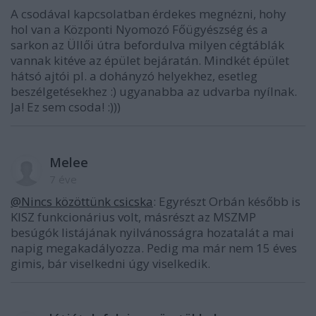
A csodával kapcsolatban érdekes megnézni, hohy
hol van a Központi Nyomozó Főügyészség és a
sarkon az Üllői útra befordulva milyen cégtáblák
vannak kitéve az épület bejáratán. Mindkét épület
hátsó ajtói pl. a dohányzó helyekhez, esetleg
beszélgetésekhez :) ugyanabba az udvarba nyílnak.
Ja! Ez sem csoda! :)))
Melee
7 éve
@Nincs közöttünk csicska
: Egyrészt Orbán később is
KISZ funkcionárius volt, másrészt az MSZMP
besúgók listájának nyilvánosságra hozatalát a mai
napig megakadályozza. Pedig ma már nem 15 éves
gimis, bár viselkedni úgy viselkedik.