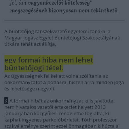
fel, ám
vagyonkezelői kötelesség"
megszegésének bizonyosan nem tekinthető
.
A büntetőjog tanszékvezető egyetemi tanára, a
Magyar Jogász Egylet Büntetőjogi Szakosztályának
titkára tehát azt állítja,
egy formai hiba nem lehet
büntetőjogi tétel.
Az ügyészségnek fel kellett volna szólítania az
önkormányzatot a pótlásra, hiszen arra minden joga
és lehetősége megvolt.
3.
A formai hibát az önkormányzat ki is javította,
nem hivatalos vezetői értekezlet helyett 2013
januárjában közgyűlési rendeletbe foglalta, ki
kaphat ingyenes parkolóbérletet. Tóth professzor
szakvéleménye szerint ezzel önmagában kihúzta a