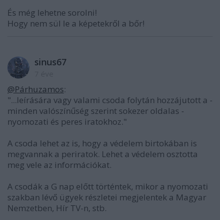
És még lehetne sorolni!
Hogy nem sül le a képetekről a bőr!
sinus67
7 éve
@Párhuzamos
:
"...leírására vagy valami csoda folytán hozzájutott a -
minden valószínűség szerint sokezer oldalas -
nyomozati és peres iratokhoz."
A csoda lehet az is, hogy a védelem birtokában is
megvannak a periratok. Lehet a védelem osztotta
meg vele az információkat.
A csodák a G nap előtt történtek, mikor a nyomozati
szakban lévő ügyek részletei megjelentek a Magyar
Nemzetben, Hír TV-n, stb.