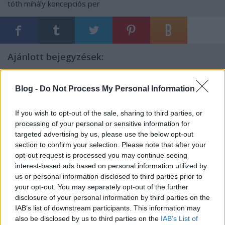
tóth mihály
koncepciós per
Ajánlott bejegyzések:
Sztálin titkosrendőre Navalnij
Blog -
Do Not Process My Personal Information
kihallgatásán
If you wish to opt-out of the sale, sharing to third parties, or
processing of your personal or sensitive information for
Botka megadóztatná a Fidesz-
targeted advertising by us, please use the below opt-out
oligarchákat: százmilliárdokat venne el
section to confirm your selection. Please note that after your
Mészároséktól
opt-out request is processed you may continue seeing
interest-based ads based on personal information utilized by
us or personal information disclosed to third parties prior to
your opt-out. You may separately opt-out of the further
Orbán megsarcolja az ellenfeleit, de a
disclosure of your personal information by third parties on the
klientúrának nem kell áldozatot hozni
IAB’s list of downstream participants. This information may
also be disclosed by us to third parties on the
IAB’s List of