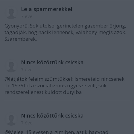
Le a spammerekkel
7 éve
Gyönyörű. Sok utolsó, gerinctelen gazember őrjöng,
tagadják, hog nácik lennének, valahogy mégis azok.
Szaremberek.
Nincs közöttünk csicska
7 éve
@látjátok feleim szümtükkel
: Ismereteid nincsenek,
de 1975tol a szocializmus ugyesze volt, sok
rendszerellenest kuldott dutyiba
Nincs közöttünk csicska
7 éve
@Melee
: 15 evesen a gimiben, azt kihagytad