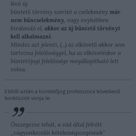
lévő új
büntető törvény szerint a cselekmény
már
nem bűncselekmény
, vagy enyhébben
bírálandó el,
akkor az új büntető törvényt
kell alkalmazni
.
Mindez azt jelenti, (...) az elkövető akkor sem
tartozna felelősséggel, ha az elkövetéskor a
büntetőjogi felelőssége megállapítható lett
volna.
Ebből aztán a büntetőjog professzora következő
konklúziót vonja le:
Összegezve tehát, a vád által felrótt
,,vagyonkezelői kötelességszegésnek"