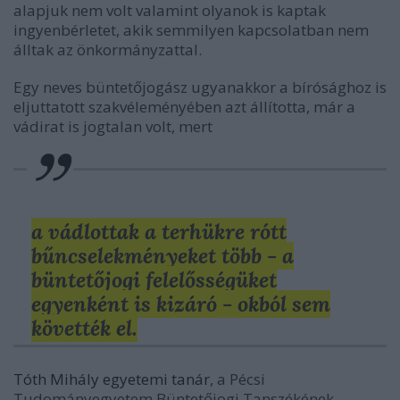
alapjuk nem volt valamint olyanok is kaptak
ingyenbérletet, akik semmilyen kapcsolatban nem
álltak az önkormányzattal.
Egy neves büntetőjogász ugyanakkor a bírósághoz is
eljuttatott szakvéleményében azt állította, már a
vádirat is jogtalan volt, mert
a vádlottak a terhükre rótt
bűncselekményeket több - a
büntetőjogi felelősségüket
egyenként is kizáró - okból sem
követték el.
Tóth Mihály egyetemi tanár
, a Pécsi
Tudományegyetem Büntetőjogi Tanszékének