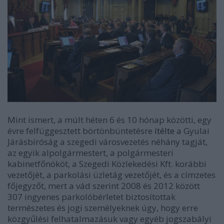
Mint ismert, a múlt héten 6 és 10 hónap közötti, egy
évre felfüggesztett börtönbüntetésre
ítélte
a Gyulai
Járásbíróság a szegedi városvezetés néhány tagját,
az egyik alpolgármestert, a polgármesteri
kabinetfőnököt, a Szegedi Közlekedési Kft. korábbi
vezetőjét, a parkolási üzletág vezetőjét, és a címzetes
főjegyzőt, mert a vád szerint 2008 és 2012 között
307 ingyenes parkolóbérletet biztosítottak
természetes és jogi személyeknek úgy, hogy erre
közgyűlési felhatalmazásuk vagy egyéb jogszabályi