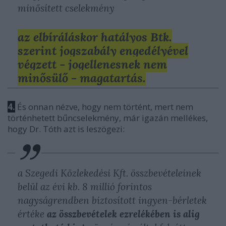
minősített cselekmény
az elbíráláskor hatályos Btk.
szerint jogszabály engedélyével
végzett - jogellenesnek nem
minősülő - magatartás.
4.
És onnan nézve, hogy nem történt, mert nem
történhetett bűncselekmény, már igazán mellékes,
hogy Dr. Tóth azt is leszögezi:
a Szegedi Közlekedési Kft. összbevételeinek
belül az évi kb. 8 millió forintos
nagyságrendben biztosított ingyen-bérletek
értéke
az összbevételek ezrelékében is alig