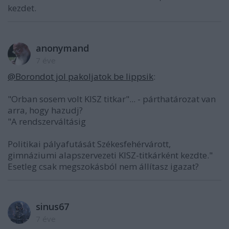
kezdet.
anonymand
7 éve
@Borondot jol pakoljatok be lippsik
:
"Orban sosem volt KISZ titkar"... - párthatározat van
arra, hogy hazudj?
"A rendszerváltásig
Politikai pályafutását Székesfehérvárott,
gimnáziumi alapszervezeti KISZ-titkárként kezdte."
Esetleg csak megszokásból nem állítasz igazat?
sinus67
7 éve