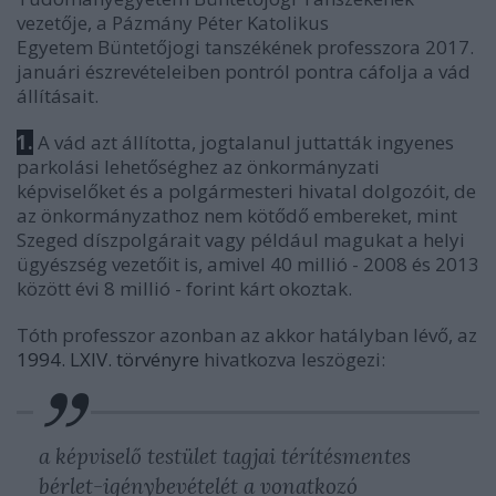
vezetője, a Pázmány Péter Katolikus
Egyetem Büntetőjogi tanszékének professzora 2017.
januári észrevételeiben pontról pontra cáfolja a vád
állításait.
1.
A vád azt állította, jogtalanul juttatták ingyenes
parkolási lehetőséghez az önkormányzati
képviselőket és a polgármesteri hivatal dolgozóit, de
az önkormányzathoz nem kötődő embereket, mint
Szeged díszpolgárait vagy például magukat a helyi
ügyészség vezetőit is, amivel 40 millió - 2008 és 2013
között évi 8 millió - forint kárt okoztak.
Tóth professzor azonban az akkor hatályban lévő, az
1994. LXIV. törvényre
hivatkozva leszögezi:
a képviselő testület tagjai térítésmentes
bérlet-igénybevételét a vonatkozó