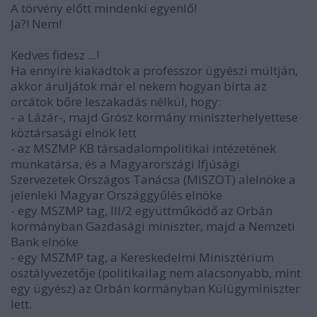
A törvény előtt mindenki egyenlő!
Ja?! Nem!
Kedves fidesz ...!
Ha ennyire kiakadtok a professzor ügyészi múltján,
akkor áruljátok már el nekem hogyan bírta az
orcátok bőre leszakadás nélkül, hogy:
- a Lázár-, majd Grósz kormány miniszterhelyettese
köztársasági elnök lett
- az MSZMP KB társadalompolitikai intézetének
munkatársa, és a Magyarországi Ifjúsági
Szervezetek Országos Tanácsa (MISZOT) alelnöke a
jelenleki Magyar Országgyűlés elnöke
- egy MSZMP tag, III/2 együttműködő az Orbán
kormányban Gazdasági miniszter, majd a Nemzeti
Bank elnöke
- egy MSZMP tag, a Kereskedelmi Minisztérium
osztályvezetője (politikailag nem alacsonyabb, mint
egy ügyész) az Orbán kormányban Külügyminiszter
lett.