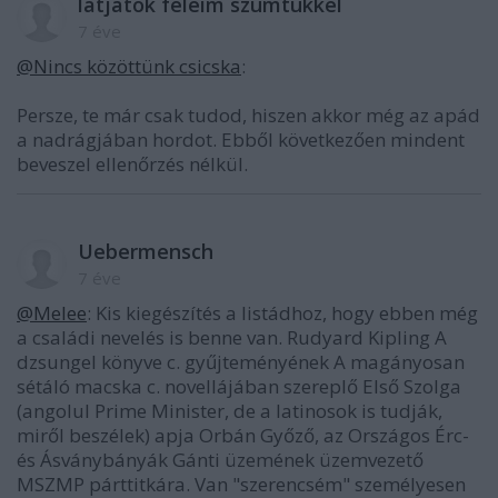
látjátok feleim szümtükkel
7 éve
@Nincs közöttünk csicska
:
Persze, te már csak tudod, hiszen akkor még az apád
a nadrágjában hordot. Ebből következően mindent
beveszel ellenőrzés nélkül.
Uebermensch
7 éve
@Melee
: Kis kiegészítés a listádhoz, hogy ebben még
a családi nevelés is benne van. Rudyard Kipling A
dzsungel könyve c. gyűjteményének A magányosan
sétáló macska c. novellájában szereplő Első Szolga
(angolul Prime Minister, de a latinosok is tudják,
miről beszélek) apja Orbán Győző, az Országos Érc-
és Ásványbányák Gánti üzemének üzemvezető
MSZMP párttitkára. Van "szerencsém" személyesen