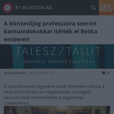
B1 BLOGCSALÁD
A büntetőjog professzora szerint
kamuindokokkal ítélték el Botka
embereit
nickgrabowszki
•
2018. október 15.
66
A tanszékvezető egyetemi tanár tételesen cáfolja a
vádirat állításait, és megállapítja, a szegedi
városvezetők nem követtek el jogellenes
cselekményt.