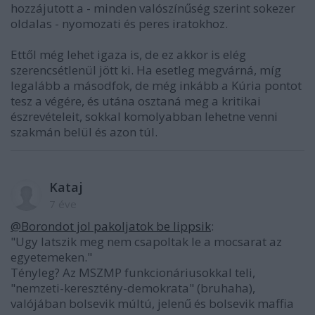
hozzájutott a - minden valószínűség szerint sokezer
oldalas - nyomozati és peres iratokhoz.
Ettől még lehet igaza is, de ez akkor is elég
szerencsétlenül jött ki. Ha esetleg megvárná, míg
legalább a másodfok, de még inkább a Kúria pontot
tesz a végére, és utána osztaná meg a kritikai
észrevételeit, sokkal komolyabban lehetne venni
szakmán belül és azon túl.
Kataj
7 éve
@Borondot jol pakoljatok be lippsik
:
"Ugy latszik meg nem csapoltak le a mocsarat az
egyetemeken."
Tényleg? Az MSZMP funkcionáriusokkal teli,
"nemzeti-keresztény-demokrata" (bruhaha),
valójában bolsevik múltú, jelenű és bolsevik maffia