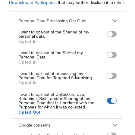
Downstream Participants
that may further disclose it to other
third parties.
Orbán némafilmje után ellepték a mémek
az internetet
Please note that this website/app uses one or more Google
Personal Data Processing Opt Outs
services and may gather and store information including but
not limited to your visit or usage behaviour. You may click to
I want to opt-out of the Sharing of my
personal data.
grant or deny consent to Google and its third-party tags to
Opted In
A koronavírus megpörgette a fideszes
use your data for below specified purposes in below Google
agitátort, és beleállította a földbe fejjel
consent section.
I want to opt-out of the Sale of my
Personal Data.
Opted In
I want to opt-out of processing my
Personal Data for Targeted Advertising.
Szólj hozzá!
Opted In
A hozzászóláshoz be kell lépned!
I want to opt-out of Collection, Use,
Retention, Sale, and/or Sharing of my
Personal Data that Is Unrelated with the
Purposes for which it was collected.
Opted Out
Google consents