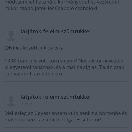
módszereket használó kormányodat és vezéredet
mikor csapoljátok le? Csapoló csaholók!
látjátok feleim szümtükkel
7 éve
@Nincs közöttünk csicska
:
1998-ban ki is volt kormányon? Nos akkor nevezték
ki egyetemi tanárnak, és a mai napig az. Talán csak
tud valamit, amit te nem .
látjátok feleim szümtükkel
7 éve
Mellesleg az ügyész sosem küld senkit a börtönbe és
máshová sem, az a bíró dolga. Essetudni?