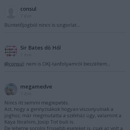
consul
7 éve
Büntetőjogból nincs is szigorlat...
Sir Bates dö Hól
7 éve
@consul
: nem is OKJ-tanfolyamról beszéltem...
megamedve
7 éve
Nincs itt semmi meglepetés.
Azt, hogy a gennyzsákok hogyan viszonyulnak a
joghoz, már megmutatta a székház ügy, valamint a
Kaya Ibrahim, Josip Tot buli is.
De lehetne sorolni frissebb eseteket is, csak az volt a