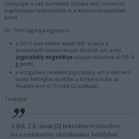
szőnyeget a vád harmadik állítása alól, miszerint
jogellenesen terjesztették ki a kedvezményezettek
körét.
Dr. Tóth logikája egyszerű:
a 2013-ban életbe lépett Btk. kizárja a
büntethető cselekmények köréből azt, amit
jogszabály engedélye
alapján követtek el (
15. §
g pont
),
a közgyűlési rendelet jogszabály, ezt a vád sem
vonta kétségbe, és ebbe a körbe sorolja az
Alaptörvény is (
T) cikk (2) szakasz
).
Továbbá:
A
Btk. 2 §.-ának (2) bekezdése
értelmében,
ha a cselekmény elbírálásakor hatályban