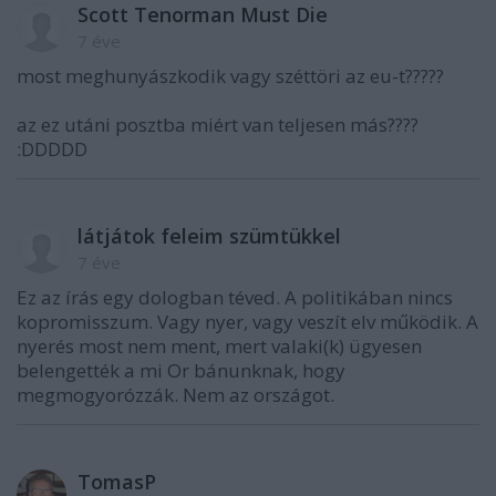
Scott Tenorman Must Die
7 éve
most meghunyászkodik vagy széttöri az eu-t?????
az ez utáni posztba miért van teljesen más????
:DDDDD
látjátok feleim szümtükkel
7 éve
Ez az írás egy dologban téved. A politikában nincs
kopromisszum. Vagy nyer, vagy veszít elv működik. A
nyerés most nem ment, mert valaki(k) ügyesen
belengették a mi Or bánunknak, hogy
megmogyorózzák. Nem az országot.
TomasP