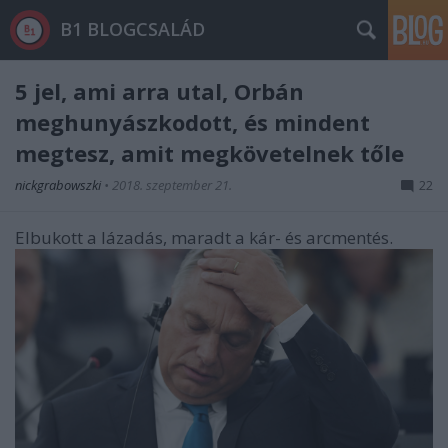
B1 BLOGCSALÁD
5 jel, ami arra utal, Orbán
meghunyászkodott, és mindent
megtesz, amit megkövetelnek tőle
nickgrabowszki
•
2018. szeptember 21.
22
Elbukott a lázadás, maradt a kár- és arcmentés.