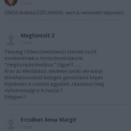
7 éve
ÖNÖS érdekű SZÉLKAKAS, nem a nemzetét képviseli.
Megfontolt 2
7 éve
Tényleg ! Elkerülhetetlenül szemet szúrt
mindenkinek a miniszterelnökünk
"meghunyászkodása " Ugye??.......
Ki ez az éleslátású ,névtelen senki aki ennyi
elmeháborodott beteges gondolatot képes
kipréselni a csökött agyából ,ráadásul még
nyilvánosságra is hozza ?
Szégyen !
Erzsébet Anna Margit
7 éve