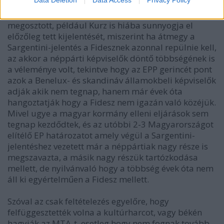
Illetve még az is ott van, hogy az EPP elképesztően
megosztott, például Kurz is hiába sunnyogja el
előzőleg tett kijelentését, miszerint ha átmegy a
Sargentini-jelentés a Fidesznek azonnal repülnie kell,
az akkor a néppárti képviselők döntő többségének is
a véleménye volt, tekintve hogy az EPP gerincét pont
azok a Benelux- és skandináv államokbeli képviselők
adják akik nem tegnap, hanem már évek óta
hangoztatják hogy a Fidesz nem igazán való közéjük.
Mivel ugye a magyar kormány elleni eljárások sem
tegnap kezdődtek, és az utóbbi 2-3 Magyarországot
elítélő EP határozatot amely végül a Sargentini-
jelentéshez vezetett már a néppártiak nagy része is
megszavazta, a másik nagy részük tartózkodása
mellett, de nyilvánvaló hogy a többség évek óta nem
áll ki egyértelműen a Fidesz mellett.
Szóval az csak feltételezés egyelőre, hogy
felfüggesztették volna a kultúrharcot, vagy békén
hagyják az MTA-t, esetleg hogy nem fognak tovább