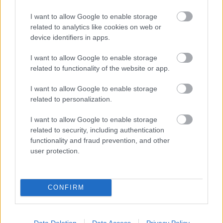
újabb botrányokba fognak belefutni a fideszes
I want to allow Google to enable storage
elvtársak napokon vagy pár héten belül.
related to analytics like cookies on web or
device identifiers in apps.
Lásd ugye az ALDE a következő ciklus egyébként
igen heves költségvetési vitáját tematizálva szállt
I want to allow Google to enable storage
bele szokatlanul nagy rőssel az új Orbán-ellenes EP
related to functionality of the website or app.
választási kampányával (ugye a videó végén az EPP-t
ekézik Orbán tagsága miatt), jelezve hogy bizony
I want to allow Google to enable storage
vannak ám egyes tagállami kormányok amelyek
related to personalization.
nem az országuk fejlesztésére és a felzárkózásra
költik a nettó befizetők uniós pénzeit, hanem korrupt
I want to allow Google to enable storage
elitjük és Orbán esetében konkrétan a családjuk
related to security, including authentication
vagyonosodására. Ez egyébként is egy hangsúlyos
functionality and fraud prevention, and other
pontja ezeknek a költségvetési tárgyalásoknak, hogy
user protection.
a UK kilépésével vagy kisebb lesz a büdzsé és akkor
kevesebb támogatást lehet szétosztani, vagy a nettó
befizetők fizessenek még többet hogy változatlanok
CONFIRM
maradhassanak a támogatások... nos, az utóbbi
tábor érdekérvényesítő képességeit Orbánék korrupt
hozzáállása igen nagy mértékben rontja. :)
Data Deletion
Data Access
Privacy Policy