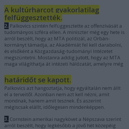
A kultúrharcot gyakorlatilag
felfüggesztették.
2.
Palkovics szintén felfüggesztette az offenzívását a
tudományos szféra ellen. A miniszter még egy hete is
arról beszélt, hogy az MTA politizál, az Orbán-
kormányt támadja, az Akadémiát fel kell darabolni,
és elsőként a Közgazdaság-tudományi Intézetet
megszüntetni. Mostanra addig
jutott
, hogy az MTA
maga világíthatja át intézeti hálózatát, amelyre még
határidőt se kapott.
Palkovics azt hangoztatja, hogy egyáltalán nem állt
el a terveitől. Azonban nem azt kell nézni, amit
mondnak, hanem amit tesznek. És aszerint
mégiscsak elállt, időlegesen mindenképpen.
3.
Cornstein amerikai nagykövet a Népszava szerint
arról beszélt, hogy legkésőbb a jövő hét közepéig