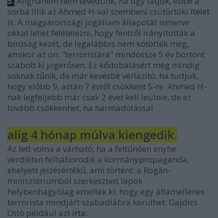
5.
Alighanem nem tévedünk, ha úgy látjuk, ebbe a
sorba illik az Ahmed H-val szembeni csütörtöki
ítélet
is. A magyarországi jogállam állapotát ismerve
okkal lehet felételezni, hogy fentről irányították a
bíróság kezét, de legalábbis nem kötötték meg,
amikor az ún. "terroristára" mindössze 5 év börtönt
szabott ki jogerősen. Ez kődobálásért még mindig
soknak tűnik, de már kevésbé vérlázító, ha tudjuk,
hogy előbb 9, aztán 7 évről csökkent 5-re. Ahmed H-
nak legfeljebb már csak 2 évet kell leülnie, de ez
tovább csökkenhet, ha harmadolással
alig 4 hónap múlva kiengedik.
Az lett volna a várható, ha a feltűnően enyhe
verdikten felháborodik a kormánypropaganda,
ehelyett jelzésértékű, ami történt: a Rogán-
minisztériumból szerkesztett lapok
helybenhagyólag emelték ki, hogy egy államellenes
terrorista mindjárt szabadlábra kerülhet. Gajdics
Ottó például azt
írta
: