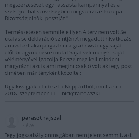
megszerzésével, egy rasszista kampánnyal és a
szélsőjobbal szövetségben megszerzi az Európai
Bizottság elnöki posztját."
Természetesen semmiféle ilyen A terv nem volt Se
utalás se deklaráció szintjén A megadott hívatkozás
amivel ezt akarja igazloni a grabowski egy saját
előbbi agymenésre mutat Saját véleményét saját
véléményével igazolja Persze meg kell mindent
magyrázni azt is ami megint csak ő volt aki egy post
címében már tényként közölte :
Úgy kivágják a Fideszt a Néppártból, mint a sicc
2018. szeptember 11. - nickgrabowszki
paraszthajszal
7 éve
"egy jogszabály önmagában nem jelent semmit, azt