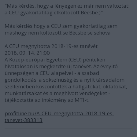
"Más kérdés, hogy a lényegen ez már nem változtat:
a CEU gyakorlatilag elköltözött Bécsbe.)"
Más kérdés hogy a CEU sem gyakorlatilag sem
máshogy nem költözött se Bécsbe se sehova
A CEU megnyitotta 2018-19-es tanévét
2018. 09. 14. 21:00
A Közép-európai Egyetem (CEU) pénteken
hivatalosan is megkezdte új tanévét. Az évnyitó
ünnepségen a CEU alapelvei - a szabad
gondolkodás, a sokszínűség és a nyílt társadalom
szellemében köszöntötték a hallgatókat, oktatókat,
munkatársakat és a meghívott vendégeket -
tájékoztatta az intézmény az MTI-t.
profitline.hu/A-CEU-megnyitotta-2018-19-es-
tanevet-383313