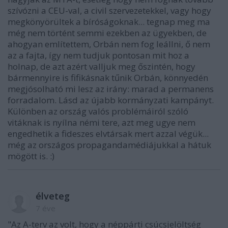
szívózni a CEU-val, a civil szervezetekkel, vagy hogy
megkönyörültek a bíróságoknak... tegnap meg ma
még nem történt semmi ezekben az ügyekben, de
ahogyan említettem, Orbán nem fog leállni, ő nem
az a fajta, így nem tudjuk pontosan mit hoz a
holnap, de azt azért valljuk meg őszintén, hogy
bármennyire is fifikásnak tűnik Orbán, könnyedén
megjósolható mi lesz az irány: marad a permanens
forradalom. Lásd az újabb kormányzati kampányt.
Különben az ország valós problémáiról szóló
vitáknak is nyílna némi tere, azt meg ugye nem
engedhetik a fideszes elvtársak mert azzal végük...
még az országos propagandamédiájukkal a hátuk
mögött is. :)
élveteg
7 éve
"Az A-terv az volt, hogy a néppárti csúcsjelöltség