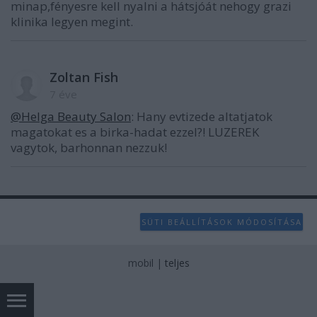
minap,fényesre kell nyalni a hátsjóát nehogy grazi
klinika legyen megint.
Zoltan Fish
7 éve
@Helga Beauty Salon
: Hany evtizede altatjatok
magatokat es a birka-hadat ezzel?! LUZEREK
vagytok, barhonnan nezzuk!
SÜTI BEÁLLÍTÁSOK MÓDOSÍTÁSA
mobil
|
teljes