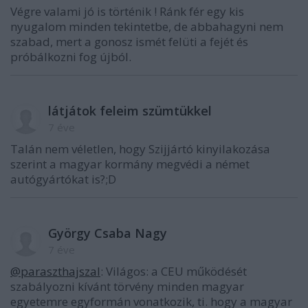
Végre valami jó is történik ! Ránk fér egy kis
nyugalom minden tekintetbe, de abbahagyni nem
szabad, mert a gonosz ismét felüti a fejét és
próbálkozni fog újból.
látjátok feleim szümtükkel
7 éve
Talán nem véletlen, hogy Szijjártó kinyilakozása
szerint a magyar kormány megvédi a német
autógyártókat is?;D
György Csaba Nagy
7 éve
@paraszthajszal
: Világos: a CEU működését
szabályozni kívánt törvény minden magyar
egyetemre egyformán vonatkozik, ti. hogy a magyar