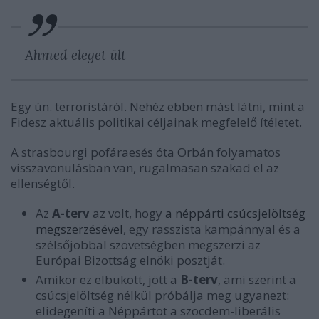
Ahmed eleget ült
Egy ún. terroristáról. Nehéz ebben mást látni, mint a
Fidesz aktuális politikai céljainak megfelelő ítéletet.
A strasbourgi pofáraesés óta Orbán folyamatos
visszavonulásban van, rugalmasan szakad el az
ellenségtől.
Az
A-terv
az volt, hogy
a néppárti csúcsjelöltség
megszerzésével
, egy rasszista kampánnyal és a
szélsőjobbal szövetségben megszerzi az
Európai Bizottság elnöki posztját.
Amikor ez elbukott, jött a
B-terv
, ami szerint a
csúcsjelöltség nélkül próbálja meg ugyanezt:
elidegeníti a Néppártot a szocdem-liberális