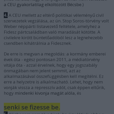
a CEU gyakorlatilag elköltözött Bécsbe
.)
4.
A CEU mellett az eltérő politikai véleményű civil
szervezetek vegzálása, az ún. Stop Soros-törvény volt
Weber néppárti listavezető feltétele, amelyhez a
Fidesz pártcsaládban való maradását kötötte. A
civilekre kirótt büntetőadóból lesz a legnehezebb
csendben kihátrálnia a Fidesznek.
De erre is megvan a megoldás: a kormány emberei
évek óta - egész pontosan 2011, a médiatörvény
vitája óta - azzal érvelnek, hogy egy jogszabály
önmagában nem jelent semmit, azt az
alkalmazásával összefüggésben kell megítélni. Ez
erre a helyzetre is alkalmazható. Lehet, hogy nem
vonják vissza a represszív adót, csak éppen eltűrik,
hogy
mindenki kivonja magát alóla
, és
senki se fizesse be.