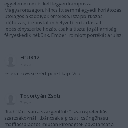
egyetemeknek is kell legyen kampusza
Magyarországon. Nincs itt semmi egyedi korlátozás,
utólagos akadályok emelése, iszapbirkózás,
időhúzás, bizonytalan helyzetben tartással
lépéskényszerbe hozás, csak a tiszta jogállamiság
fényeskedik nékünk. Ember, romlott portékát árulsz.
FCUK12
7 éve
És grabowski ezért pénzt kap. Vicc.
Toportyán Zsóti
7 éve
Riadólánc van a szargentíniző szarospelenkás
szarzsákoknál....báncsák a g csuti csüngőhasú
maffiacsaládfőt miután kiröhögték pávatáncát a