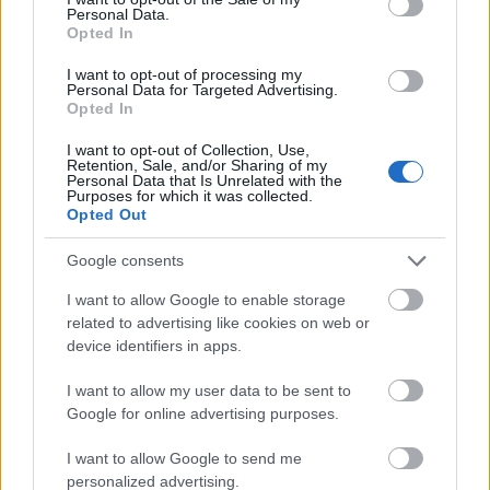
Orbánékat miért nem vágták még ki a néppártból:
Personal Data.
az elkövetkezendő hónapokban még komoly
Opted In
bizottsági tárgyalások lesznek az új EU-s
költségvetéssel és a Brexit kapcsán is, és a
I want to opt-out of processing my
Personal Data for Targeted Advertising.
néppártnak még szüksége van a fideszes és
Opted In
populista elvtársaik szavazatára, mivel ugye a
bizottságokban jóval kiegyensúlyozottabbak az
I want to opt-out of Collection, Use,
Retention, Sale, and/or Sharing of my
erőviszonyok mint az EP-ben.
Personal Data that Is Unrelated with the
Purposes for which it was collected.
Az viszont még nem dőlt el, hogy egyáltalán nem
Opted Out
fogják őket kivágni, vagy nem előlegezik meg a
Google consents
tagságuk felfüggesztését, annak ellenére is amit
Joseph Daul hangoztatott, mivel ugye mi már jól
I want to allow Google to enable storage
ismerjük az Orbán vezette Fideszt, náluk nincs
related to advertising like cookies on web or
megállás... a józan eszük sosem fog megjönni,
device identifiers in apps.
kompromisszumot sosem fognak kötni, pontosan a
józan ész és a kompromisszumkészségük hiánya
I want to allow my user data to be sent to
miatt... és az elkövetkezendő hónapokban lesznek
Google for online advertising purposes.
ügyek, amelyek jelenlegi botrányokat fognak még
jobban kiterjeszteni és kihangsúlyozni a Fidesz
I want to allow Google to send me
környékén, vagy esetleg (egyébként jellemzően)
personalized advertising.