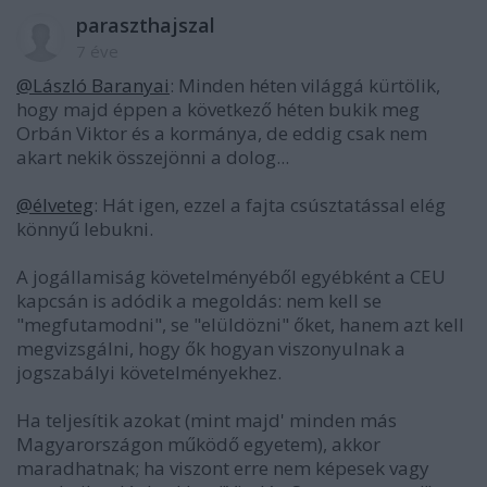
paraszthajszal
7 éve
@László Baranyai
: Minden héten világgá kürtölik,
hogy majd éppen a következő héten bukik meg
Orbán Viktor és a kormánya, de eddig csak nem
akart nekik összejönni a dolog...
@élveteg
: Hát igen, ezzel a fajta csúsztatással elég
könnyű lebukni.
A jogállamiság követelményéből egyébként a CEU
kapcsán is adódik a megoldás: nem kell se
"megfutamodni", se "elüldözni" őket, hanem azt kell
megvizsgálni, hogy ők hogyan viszonyulnak a
jogszabályi követelményekhez.
Ha teljesítik azokat (mint majd' minden más
Magyarországon működő egyetem), akkor
maradhatnak; ha viszont erre nem képesek vagy