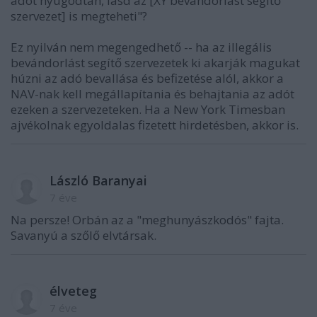
adót nyugodtan, lásd az [XY bevándorlást segítő
szervezet] is megteheti"?
Ez nyilván nem megengedhető -- ha az illegális
bevándorlást segítő szervezetek ki akarják magukat
húzni az adó bevallása és befizetése alól, akkor a
NAV-nak kell megállapítania és behajtania az adót
ezeken a szervezeteken. Ha a New York Timesban
ajvékolnak egyoldalas fizetett hirdetésben, akkor is.
László Baranyai
7 éve
Na persze! Orbán az a "meghunyászkodós" fajta.
Savanyú a szőlő elvtársak.
élveteg
7 éve