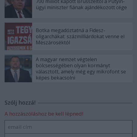
700 milliót kapott Brüsszeltől a Putyin-
ügyi miniszter fiának ajándékozott cége
Botka megadóztatná a Fidesz-
oligarchákat: százmilliárdokat venne el
Mészároséktól
A magyar nemzet végtelen
bölcsességében olyan kormányt
választott, amely még egy mikrofont se
képes bekacsolni
Szólj hozzá!
A hozzászóláshoz be kell lépned!