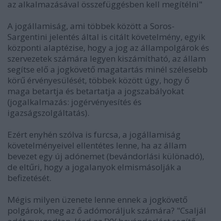
az alkalmazásával összefüggésben kell megítélni"
A jogállamiság, ami többek között a Soros-
Sargentini jelentés által is citált követelmény, egyik
központi alaptézise, hogy a jog az állampolgárok és
szervezetek számára legyen kiszámítható, az állam
segítse elő a jogkövető magatartás minél szélesebb
körű érvényesülését, többek között úgy, hogy ő
maga betartja és betartatja a jogszabályokat
(jogalkalmazás: jogérvényesítés és
igazságszolgáltatás).
Ezért enyhén szólva is furcsa, a jogállamiság
követelményeivel ellentétes lenne, ha az állam
bevezet egy új adónemet (bevándorlási különadó),
de eltűri, hogy a jogalanyok elmismásolják a
befizetését.
Mégis milyen üzenete lenne ennek a jogkövető
polgárok, meg az ő adómoráljuk számára? "Csaljál