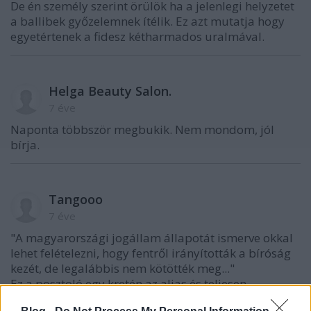
De én személy szerint örülök ha a jelenlegi helyzetet
a ballibek győzelemnek ítélik. Ez azt mutatja hogy
egyetértenek a fidesz kétharmados uralmával.
Helga Beauty Salon.
7 éve
Naponta többször megbukik. Nem mondom, jól
bírja.
Tangooo
7 éve
"A magyarországi jogállam állapotát ismerve okkal
lehet felételezni, hogy fentről irányították a bíróság
kezét, de legalábbis nem kötötték meg..."
Ez a posztoló egy kretén az aljas és teljesen
megalapozatlan feltételezéseivel.