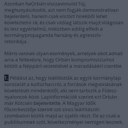
Azonban haOrbán visszavonulót fúj,
meghunyászkodik, azt nem fogják demonstratívan
bejelenteni, hanem csak elszórt hírekből lehet
követeztetni rá, és csak utólag látszik majd világosan
és lesz egyértelmű, miközben addig elfedi a
kormánypropaganda harsány és agresszív
retorikája.
Máris vannak olyan események, amelyek okot adnak
arra a feltevésre, hogy Orbán kompromisszumot
kötött a Néppárt vezetésével a maradásáért cserébe
1.
Például az, hogy leállították az egyik kormánylap
sorozatát a kultúrharcról, a források megvonásának
követelését mindenkitől, aki nem tartozik a Fidesz-
nyaloncok közé. Lapinformációk szerint ezt Orbán
már Kötcsén
bejelentette
. A Magyar Idők
főszerkesztője
szerint
szó sincs leállításról:
szombaton közlik majd az újabb részt. De az csak a
publikumnak szól, következményei nemigen lesznek.