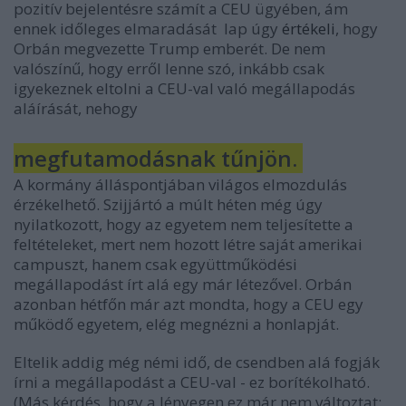
pozitív bejelentésre számít a CEU ügyében, ám
ennek időleges elmaradását lap úgy
értékeli
, hogy
Orbán megvezette Trump emberét. De nem
valószínű, hogy erről lenne szó, inkább csak
igyekeznek eltolni a CEU-val való megállapodás
aláírását, nehogy
megfutamodásnak tűnjön.
A kormány álláspontjában világos elmozdulás
érzékelhető. Szijjártó a múlt héten még úgy
nyilatkozott, hogy az egyetem nem teljesítette a
feltételeket, mert nem hozott létre saját amerikai
campuszt, hanem csak együttműködési
megállapodást írt alá egy már létezővel. Orbán
azonban hétfőn már azt mondta, hogy a CEU egy
működő egyetem, elég megnézni a honlapját.
Eltelik addig még némi idő, de csendben alá fogják
írni a megállapodást a CEU-val - ez borítékolható.
(Más kérdés, hogy a lényegen ez már nem változtat: