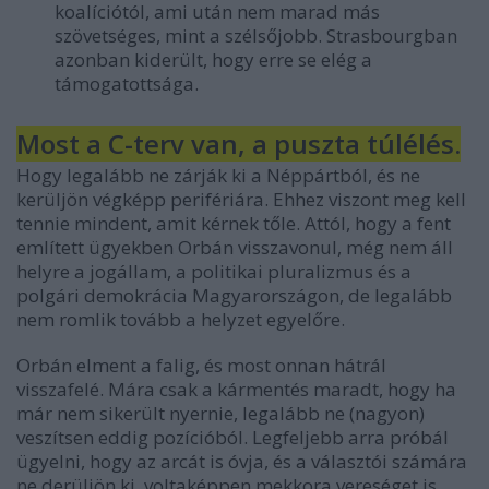
koalíciótól, ami után nem marad más
szövetséges, mint a szélsőjobb. Strasbourgban
azonban kiderült, hogy erre se elég a
támogatottsága.
Most a C-terv van, a puszta túlélés.
Hogy legalább ne zárják ki a Néppártból, és ne
kerüljön végképp perifériára. Ehhez viszont meg kell
tennie mindent, amit kérnek tőle. Attól, hogy a fent
említett ügyekben Orbán visszavonul, még nem áll
helyre a jogállam, a politikai pluralizmus és a
polgári demokrácia Magyarországon, de legalább
nem romlik tovább a helyzet egyelőre.
Orbán elment a falig, és most onnan hátrál
visszafelé. Mára csak a kármentés maradt, hogy ha
már nem sikerült nyernie, legalább ne (nagyon)
veszítsen eddig pozícióból. Legfeljebb arra próbál
ügyelni, hogy az arcát is óvja, és a választói számára
ne derüljön ki, voltaképpen mekkora vereséget is