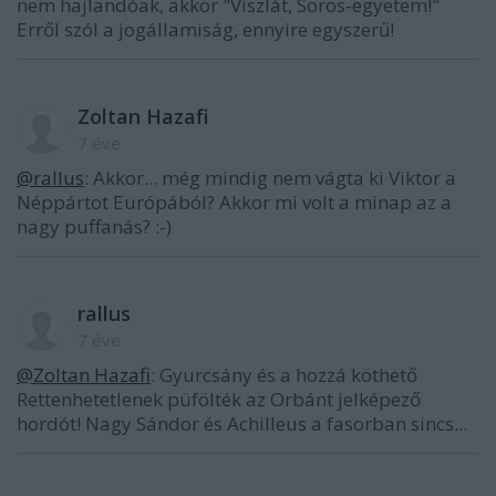
nem hajlandóak, akkor "Viszlát, Soros-egyetem!"
Erről szól a jogállamiság, ennyire egyszerű!
Zoltan Hazafi
7 éve
@rallus
: Akkor... még mindig nem vágta ki Viktor a
Néppártot Európából? Akkor mi volt a minap az a
nagy puffanás? :-)
rallus
7 éve
@Zoltan Hazafi
: Gyurcsány és a hozzá köthető
Rettenhetetlenek püfölték az Orbánt jelképező
hordót! Nagy Sándor és Achilleus a fasorban sincs...