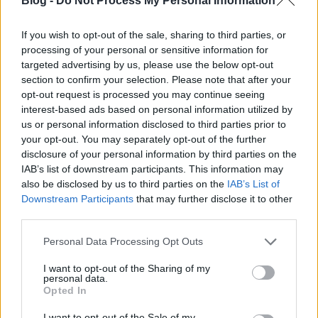
Blog -
Do Not Process My Personal Information
Én csak ellenpéldákat tudnék sorolni, amikor a
bíróságok feltűnően enyhe ítéleteikkel a
kormánypártiakat akarták sokkolni. De sorolni
If you wish to opt-out of the sale, sharing to third parties, or
kellene néhányt azon ítéletek közül, amit a kormány
processing of your personal or sensitive information for
befolyásolt, vagy KUSSOLNI!
targeted advertising by us, please use the below opt-out
section to confirm your selection. Please note that after your
opt-out request is processed you may continue seeing
interest-based ads based on personal information utilized by
rallus
us or personal information disclosed to third parties prior to
7 éve
your opt-out. You may separately opt-out of the further
disclosure of your personal information by third parties on the
"Orbán a strasbourgi szégyen után buldózerként fog
IAB’s list of downstream participants. This information may
előremenni Európa szétverésére."
also be disclosed by us to third parties on the
IAB’s List of
Ugyanitt egy strófával feljebb... Teljesen
Downstream Participants
that may further disclose it to other
megzavarodtam....
third parties.
Please note that this website/app uses one or more Google
Personal Data Processing Opt Outs
services and may gather and store information including but
GNDL
not limited to your visit or usage behaviour. You may click to
I want to opt-out of the Sharing of my
personal data.
7 éve
grant or deny consent to Google and its third-party tags to
Opted In
use your data for below specified purposes in below Google
Jóval egyszerűbb lehet a magyarázata annak, hogy
consent section.
I want to opt-out of the Sale of my