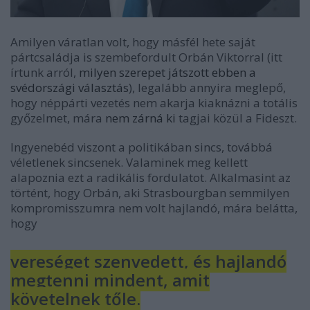
Amilyen váratlan volt, hogy másfél hete saját
pártcsaládja is szembefordult Orbán Viktorral (itt
írtunk arról,
milyen szerepet játszott ebben a
svédországi választás
), legalább annyira meglepő,
hogy néppárti vezetés nem akarja kiaknázni a totális
győzelmet, mára
nem zárná ki
tagjai közül a Fideszt.
Ingyenebéd viszont a politikában sincs, továbbá
véletlenek sincsenek. Valaminek meg kellett
alapoznia ezt a radikális fordulatot. Alkalmasint az
történt, hogy Orbán, aki Strasbourgban semmilyen
kompromisszumra nem volt hajlandó, mára belátta,
hogy
vereséget szenvedett, és hajlandó
megtenni mindent, amit
követelnek tőle.