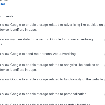
övünk
(azaz ő), aki Európai reménye (míg korábban
Out
consents
é választásával szemben, hogy Magyarország kis
íthat egy egész államszövetséget. Juncker jelenlegi
o allow Google to enable storage related to advertising like cookies on
olt, elődje Barroso meg Portugáliáé, ami szintén
evice identifiers in apps.
ak.
o allow my user data to be sent to Google for online advertising
asztás után összeülő új Európai Parlament és a
s.
nöki posztjának elnyeréséhez 3 dolog kell:
to allow Google to send me personalized advertising.
,
 a választást,
o allow Google to enable storage related to analytics like cookies on
miszerint a Bizottság elnöki tisztségét a
evice identifiers in apps.
tség spitzenkandidatja kapja.
o allow Google to enable storage related to functionality of the website
ély. Érdemes emlékezni, Orbánt és Szájert május
elnöksége rapporta, hogy még egy utolsó
o allow Google to enable storage related to personalization.
ny feltételt, amellyel elkerülhetik a kizárást.
nem történt az ügyben semmi: Orbán preventív
o allow Google to enable storage related to security, including