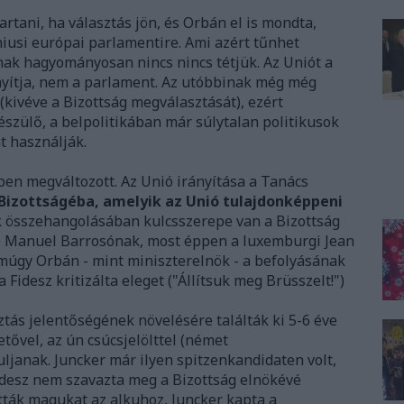
tani, ha választás jön, és Orbán el is mondta,
niusi európai parlamentire. Ami azért tűnhet
ak hagyományosan nincs nincs tétjük. Az Uniót a
nyítja, nem a parlament. Az utóbbinak még még
 (kivéve a Bizottság megválasztását), ezért
zülő, a belpolitikában már súlytalan politikusok
nt használják.
ben megváltozott. Az Unió irányítása a Tanács
 Bizottságéba, amelyik az Unió tulajdonképpeni
ek összehangolásában kulcsszerepe van a Bizottság
é Manuel Barrosónak, most éppen a luxemburgi Jean
amúgy Orbán - mint miniszterelnök - a befolyásának
Fidesz kritizálta eleget ("Állítsuk meg Brüsszelt!")
tás jelentőségének növelésére találták ki 5-6 éve
etővel, az ún csúcsjelölttel (német
uljanak. Juncker már ilyen spitzenkandidaten volt,
idesz nem szavazta meg a Bizottság elnökévé
ották magukat az alkuhoz, Juncker kapta a