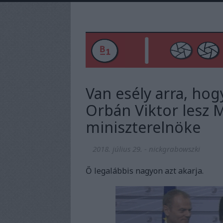
Van esély arra, ho
Orbán Viktor lesz 
miniszterelnöke
2018. július 29.
-
nickgrabowszki
Ő legalábbis nagyon azt akarja.