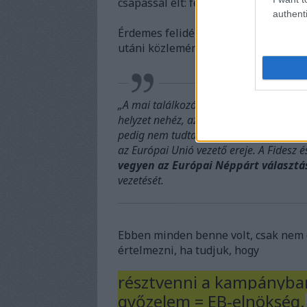
csapással élt: felajánlotta, hogy há
authenti
Érdemes felidézni Havasi Bertalan máj
utáni közleményét:
„A mai találkozó az egy év múlva követk
helyzet nehéz, az elmúlt évben az Európa
pedig nem tudta megfékezni a bevándorl
az Európai Unió vezető ereje. A Fidesz 
vegyen az Európai Néppárt választ
vezetését.
Ebben minden benne volt, csak nem d
értelmezni, ha tudjuk, hogy
résztvenni a kampányban 
győzelem = EB-elnökség.