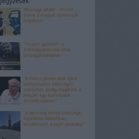
jegyzések
!!Bűnügyi Játék!! - Ön mit
tenne a magyar nyomozók
helyében?
"10 perc gyűlölet" a
Délmagyarország című
propagandalapban
"A Fidesz jövőre akár újból
kétharmados többséget
szerezhet, pedig megérett a
helyzet egy komolyabb
átrendeződésre"
"A lakosság döntő többsége,
legalábbis Milánóban,
bezárkózott a saját lakásába"