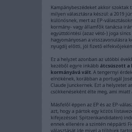
Kampánybeszédeket akkor szoktak tar
milyen választásra készül: a 2019 jú
különösnek, mert az EP-választásokn
kormány- vagy államfők tanácsa irá
együttdöntési (azaz vétó-) joga sincs
hagyományosan a visszavonulásra kés
nyugdíj előtti, jól fizető elfekvőjeké
Ez a helyzet azonban az utóbbi évek
kezéből egyre inkább
átcsúszott a
kormányává vált
. A tengernyi érd
elnökének, korábban a portugál Jos
Claude Junckernek. Ezt a helyzetet 
csökkenéseként élte meg, ami miatt a 
Másfelől éppen az EP és az EP-válasz
azt, hogy a pártok egy közös listavez
kifejezéssel: Spitzenkandidaten) ind
ennek ellenére a szintén néppárti F
választását (de mivel a többiek tart