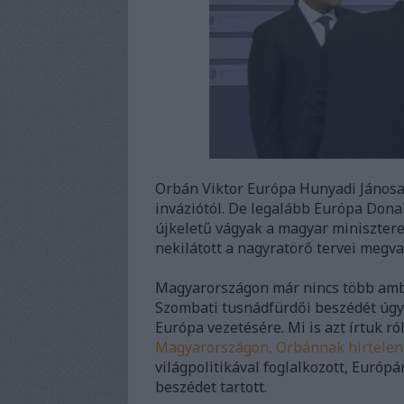
Orbán Viktor Európa Hunyadi Jánosa
inváziótól. De legalább Európa Donald
újkeletű vágyak a magyar minisztere
nekilátott a nagyratörő tervei megva
Magyarországon már nincs több ambí
Szombati tusnádfürdői beszédét úgy 
Európa vezetésére. Mi is azt írtuk ró
Magyarországon, Orbánnak hirtelen 
világpolitikával foglalkozott, Európ
beszédet tartott.