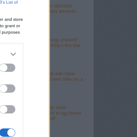
B’s List of
"Kokó radikális változást
akart, én a békés átmenet
híve vagyok"
er and store
to grant or
ed purposes
"Köszönöm, hogy szavazol" -
molinó jelent meg a Bocskai
út felett
"Lóf.szt fognak adni olyan
területre, ahol nem fideszes a
képviselő"
"Magyar híradó: fehér
gyereket lopott el egy fekete
férfi az erkélyről"