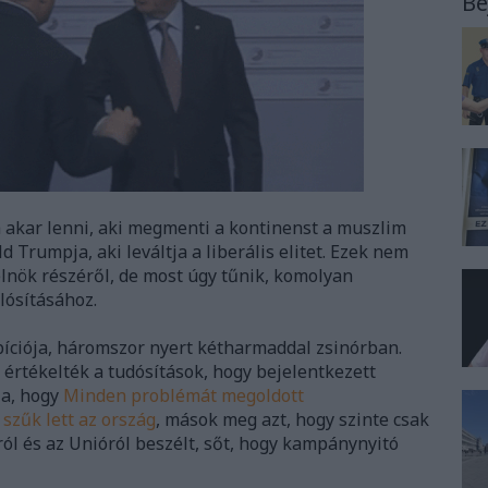
Be
 akar lenni, aki megmenti a kontinenst a muszlim
 Trumpja, aki leváltja a liberális elitet. Ezek nem
lnök részéről, de most úgy tűnik, komolyan
lósításához.
ciója, háromszor nyert kétharmaddal zsinórban.
értékelték a tudósítások, hogy bejelentkezett
la, hogy
Minden problémát megoldott
szűk lett az ország
, mások meg azt, hogy szinte csak
áról és az Unióról beszélt, sőt, hogy kampánynyitó