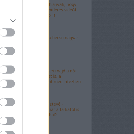
"Már csak az hiányzik, hogy
valami idióta hitleres videót
csináljon ebből is"
"Mély torok" a bécsi magyar
nagykövet?
"Mészáros nyeri majd a női
kalapácsvetést is, a
kabalafigurákat meg intézheti
Gyárfás!"
"Minőségi" köztévé -
hamarosan, már a farkától is
bűzleni fog a hal?