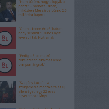
"Nem tűröm, hogy ellopják a
pénzt" – mondta Orbán,
miközben Mészáros Lőrinc 2,5
milliárdot kapott
"Ön mit tenne érte? Tudom,
hogy semmit"! Dühös nyílt
levelet írtak Nyitrainak
"Pedig a 3-as metró
tökéletesen alkalmas lenne
olimpiai lángnak"
"Szegény Luca" - a
szolgamédia megtalálta az új
ellenséget: egy 22 éves
egyetemista lányt