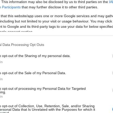
. This information may also be disclosed by us to third parties on the
IA
Participants
that may further disclose it to other third parties.
 that this website/app uses one or more Google services and may gath
including but not limited to your visit or usage behaviour. You may click 
 to Google and its third-party tags to use your data for below specifi
ogle consent section.
rögeszmésen uniós ügyekkel még egy nagyhatalom
l Data Processing Opt Outs
a magyar választókat jobbára hidegen hagyja a
 továbbá a tusnádfürdői beszéd fordulatait
o opt-out of the Sharing of my personal data.
etkeztetni, minthogy
In
zél, konkrét célja van: jövő
o opt-out of the Sale of my Personal Data.
k szerezni az EB elnöki posztját.
In
m mond neki ellent. Az ambícióra Tusnádfürdőn
to opt-out of processing my Personal Data for Targeted
or
ing.
In
t, mint amelyik az alkalmatlan elit elképeződése
o opt-out of Collection, Use, Retention, Sale, and/or Sharing
lnököt),
ersonal Data that Is Unrelated with the Purposes for which it
lected.