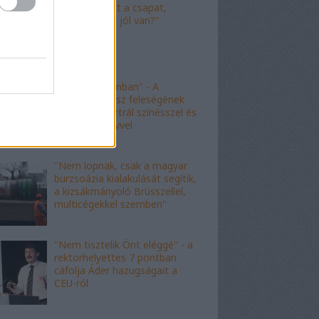
"Nagyot ment a csapat,
Viktor! Család jól van?"
"nem kishazánban" - A
fideszes borász feleségének
esete az ausztrál színésszel és
az angol nyelvvel
"Nem lopnak, csak a magyar
burzsoázia kialakulását segítik,
a kizsákmányoló Brüsszellel,
multicégekkel szemben"
"Nem tisztelik Önt eléggé" - a
rektorhelyettes 7 pontban
cáfolja Áder hazugságait a
CEU-ról