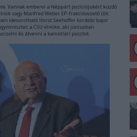
te. Vannak emberei a Néppárt pozíciójukért küzdő
elnök vagy Manfred Weber EP-frakcióvezető (ők
pen idesorolható Horst Seehoffer korábbi bajor
ügyminiszter, a CSU elnöke, aki júniusban
csolni és átvenni a kancellári posztot.