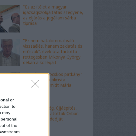
"Ez az ítélet a magyar
igazságszolgáltatás szégyene,
az eljárás a jogállam sárba
tiprása"
"Ez nem hatalommal való
visszaélés, hanem zaklatás és
erőszak": évek óta tartotta
rettegésben Mikonya György
dékán a kollégáit
"Figyelj, te mocskos patkány"
- a fideszes publicista
nekiesett Schmidt Mária
fiának
sonal or
ection to
"Kell-e segítség, újjáépítés,
ou may
bármi?" - Kijavították Orbán
telefonálós videóját
 personal
out of the
 downstream