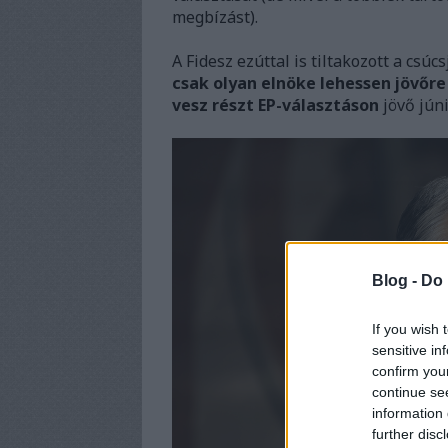
megbízást).
A Fidesz ezúttal is tiltakozott a csúc
csak olyan elnöke lehessen jövőre
vesz részt EP-választáson
jövő jún
Blog -
Do 
If you wish 
sensitive in
confirm you
continue se
information 
further disc