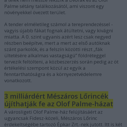
Palme sétány találkozásától, ami viszont egy
növényekkel övezett terület.
A tender elméletileg számol a tereprendezéssel -
vagyis újabb fákat fognak átültetni, vagy kivágni
miatta. A 0. szint ugyanis azért lesz csak negyed
részben beépítve, mert a mert az első autóknak
szánt parkolók, és a felszín közötti részt „fák
ültetésére alkalmas vastagságú” földréteggel
tervezik feltölteni, a közbeszerzés során pedig az öt
értékelési szempont közül az egyik a
fenntarthatóságra és a környezetvédelemre
vonatkozott.
3 milliárdért Mészáros Lőrincék
újíthatják fe az Olof Palme-házat
A városligeti Olof Palme-ház felújításáért az
ugyancsak Fidesz-közeli, Mészáros Lőrinc
érdekeltségébe tartozó Épkar Zrt.-nek jutott. Itt is két