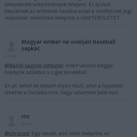
telepítenek azépítmények tetejére. És lyukat
beszélnek az emberek hasába ezzel a zöldfelület jogi
műszóval, miközben beépítik a zöldTERÜLETET.
Magyar ember ne viseljen baseball
sapkát
8 éve
@Ballib vagyok rettegek
: Azert valami elegge
hianyzik azokbol a Liget tervekbol.
En pl. sehol se lattam olyan reszt, ahol a lippsiket
lehetne a Dunaba loni. Vagy valamibe bele loni.
rnz
8 éve
@chrisred
: Egy részét, ami zöld, beépítik, ez