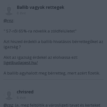
Ballib vagyok rettegek
8 éve
@rnz
:
" 57-ről 65%-ra növelik a zöldfelületet"
Azt hiszed érdekli a ballib hivatásos bérrettegőket az
igazság ?
Akit az igazság érdekel az elolvassa ezt:
ligetbudapest.hu/
A ballib agyhalott meg bérretteg, mert azért fizetik.
chrisred
8 éve
@rnz
: Ja, meg feltöltik a városligeti tavat és kerteket