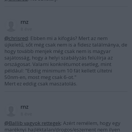
rnz
8 éve
@chrisred
: Ebben mi a kifogás? Mert az nem
újkeletű, sőt még csak nem is a fidesz találmánya, de
hogy tovább menjek még csak nem is magyar
sajátosság, hogy a helyi szabályzás felülírja az
országosat. Valami konkrétumot esetleg, mint
például: "Eddig minimum 10 fát kellett ültetni
50nm-en, most meg csak 6-ot."
Mert ez eddig csak maszatolás.
rnz
8 éve
@Ballib vagyok rettegek
: Azért remélem, hogy egy
maréknyi hajléktalan/drogos/eszement nem ilyen