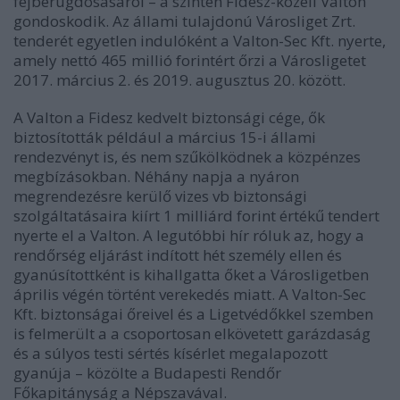
fejberugdosásáról – a szintén Fidesz-közeli Valton
gondoskodik. Az állami tulajdonú Városliget Zrt.
tenderét egyetlen indulóként a Valton-Sec Kft. nyerte,
amely nettó 465 millió forintért őrzi a Városligetet
2017. március 2. és 2019. augusztus 20. között.
A Valton a Fidesz kedvelt biztonsági cége, ők
biztosították például a március 15-i állami
rendezvényt is, és nem szűkölködnek a közpénzes
megbízásokban. Néhány napja a nyáron
megrendezésre kerülő vizes vb biztonsági
szolgáltatásaira kiírt 1 milliárd forint értékű tendert
nyerte el a Valton. A legutóbbi hír róluk az, hogy a
rendőrség eljárást indított hét személy ellen és
gyanúsítottként is kihallgatta őket a Városligetben
április végén történt verekedés miatt. A Valton-Sec
Kft. biztonságai őreivel és a Ligetvédőkkel szemben
is felmerült a a csoportosan elkövetett garázdaság
és a súlyos testi sértés kísérlet megalapozott
gyanúja – közölte a Budapesti Rendőr
Főkapitányság a Népszavával.