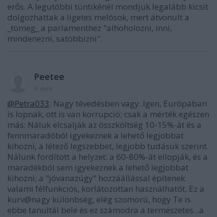
erős. A legutóbbi tüntikénél mondjuk legalább kicsit
dolgozhattak a ligetes melósok, mert átvonult a
_tömeg_ a parlamenthez "alhoholozni, inni,
mindenezni, satöbbizni".
Peetee
8 éve
@Petra033
: Nagy tévedésben vagy. Igen, Európában
is lopnak, ott is van korrupció; csak a mérték egészen
más: Náluk elcsalják az összköltség 10-15%-át és a
fennmaradóból igyekeznek a lehető legjobbat
kihozni, a létező legszebbet, legjobb tudásuk szerint.
Nálunk fordított a helyzet: a 60-80%-át ellopják, és a
maradékból sem igyekeznek a lehető legjobbat
kihozni; a "jóvanazúgy" hozzáállással építenek
valami félfunkciós, korlátozottan használhatót. Ez a
kurv@nagy különbség, elég szomorú, hogy Te is
ebbe tanultál bele és ez számodra a természetes...a