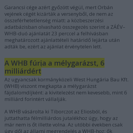
Garancsi cége azért győzött végül, mert Orbán
vejének cégét kizárták a versenyből, de nem az
összeférhetetlenség miatt: a közbeszerzési
adatbázisban olvasható összegezés szerint a ZÁÉV–
WHB-duó ajánlatát 23 perccel a felhívásban
meghatározott ajánlattételi határidő lejárta után
adták be, ezért az ajánlat érvénytelen lett.
A WHB fúrja a mélygarázst, 6
milliárdért
Az ugyancsak kormányközeli West Hungária Bau Kft.
(WHB) viszont megkapta a mélygarázst
fájdalomdíjként: a kivitelezést nem kevesebb, mint 6
milliárd forintért vállalják.
A WHB vásárolta ki Tiborczot az Eliosból, és
juttathatta félmilliárdos jutalékhoz úgy, hogy az
már nem is őt illette volna. Az utóbbi években csak
úgy dől az állami megrendelés a WHB-hoz: ők