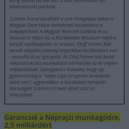
sorig építési terület lesz a volt Felvonulási téri
lebetonozott parkoló.
Szintén ősszel kezdődik a volt Hungexpo telken a
Magyar Zene Háza kivitelezési munkálata a
mélyépítéssel. A Magyar Nemzeti Galéria és az
Innováció háza (ez a Közlekedési Múzeum helyére
kerülő replikaépület az eredeti, Pfaff Ferenc-féle
tervek alapján) jelenleg engedélyezési fázisban van
- mondta el az igazgató. Az Olof Palme ház külső
rekonstrukciós munkálatai várhatóen ez év végére
befejeződnek. Gyorgyevics kiemelte, hogy így
gyakorlatilag a "teljes Liget program kivitelezés
alatt van", ugyanakkor a korábban tervezett
Városligeti Színházról nem ejtett szót az
interjúban.
Garancsié a Néprajzi munkagödre,
2,5 milliárdért