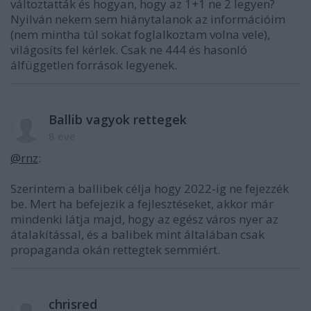
változtatták és hogyan, hogy az 1+1 ne 2 legyen?
Nyilván nekem sem hiánytalanok az információim
(nem mintha túl sokat foglalkoztam volna vele),
világosíts fel kérlek. Csak ne 444 és hasonló
álfüggetlen források legyenek.
Ballib vagyok rettegek
8 éve
@rnz
:
Szerintem a ballibek célja hogy 2022-ig ne fejezzék
be. Mert ha befejezik a fejlesztéseket, akkor már
mindenki látja majd, hogy az egész város nyer az
átalakítással, és a balibek mint általában csak
propaganda okán rettegtek semmiért.
chrisred