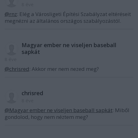
8 éve
@rnz
: Elég a Városligeti Építési Szabályzat eltéréseit
megnézni az általános országos szabályozástól.
Magyar ember ne viseljen baseball
sapkát
8 éve
@chrisred
: Akkor mer nem nezed meg?
chrisred
8 éve
@Magyar ember ne viseljen baseball sapkát
: Miből
gondolod, hogy nem néztem meg?