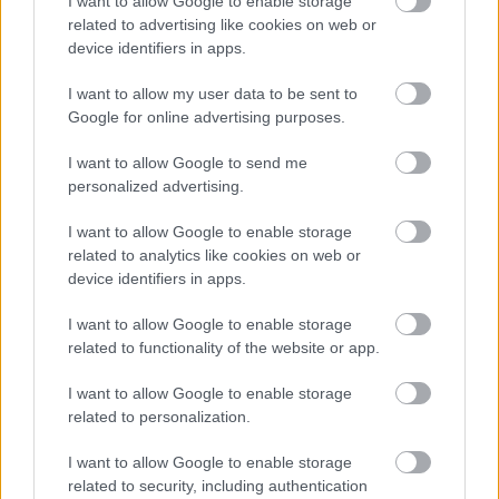
I want to allow Google to enable storage
related to advertising like cookies on web or
device identifiers in apps.
tercah
8 éve
I want to allow my user data to be sent to
Google for online advertising purposes.
liget"vedok"nek: ok, akkor mit kellene tenni a
ligettel? vagy jo igy ahogy van?
I want to allow Google to send me
personalized advertising.
I want to allow Google to enable storage
rnz
related to analytics like cookies on web or
8 éve
device identifiers in apps.
@Egyallampolgar
: 57-ről 65%-ra növelik a
zöldfelületet, mivel több utat, parkolót és járdát
I want to allow Google to enable storage
szüntetnek meg, alakítanak át. Csak szólok.
related to functionality of the website or app.
I want to allow Google to enable storage
related to personalization.
driopios
8 éve
I want to allow Google to enable storage
related to security, including authentication
@Nico 1
: Dehogy adnák el izraeli befektetőnek.