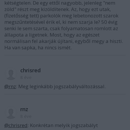
kétségtelen. De egy ettől nagyobb, jelenleg "nem
zöld" részt meg kizöldítenek. Az, hogy ezt utak,
(fizetősség tett) parkolók meg lebetonozott szarok
megszűntetésével érik el, ki nem szarja le? 50 évig
senki le sem szarta, csak folyamatosan romlott az
állapota a ligetnek. Most, hogy az egészet
normálisan fel akarják újítani, egyből megy a hiszti.
Ha van sapka, ha nincs ismét.
chrisred
8 éve
@rnz
: Meg leginkább jogszabályváltozással.
rnz
8 éve
@chrisred
: Konkrétan melyik jogszabályt