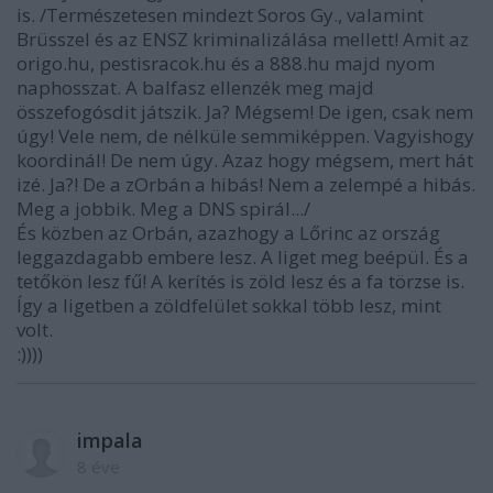
is. /Természetesen mindezt Soros Gy., valamint
Brüsszel és az ENSZ kriminalizálása mellett! Amit az
origo.hu, pestisracok.hu és a 888.hu majd nyom
naphosszat. A balfasz ellenzék meg majd
összefogósdit játszik. Ja? Mégsem! De igen, csak nem
úgy! Vele nem, de nélküle semmiképpen. Vagyishogy
koordinál! De nem úgy. Azaz hogy mégsem, mert hát
izé. Ja?! De a zOrbán a hibás! Nem a zelempé a hibás.
Meg a jobbik. Meg a DNS spirál.../
És közben az Orbán, azazhogy a Lőrinc az ország
leggazdagabb embere lesz. A liget meg beépül. És a
tetőkön lesz fű! A kerítés is zöld lesz és a fa törzse is.
Így a ligetben a zöldfelület sokkal több lesz, mint
volt.
:))))
impala
8 éve