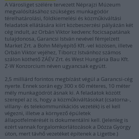
A Városliget szélére tervezett Néprajzi Múzeum
megvalósításához szükséges munkagödör
térelhatárolási, földkiemelési és közműkiváltási
feladatok ellátására kiírt közbeszerzési pályázán két
cég indult, az Orbán Viktor kedvenc focicsapatának
tulajdonosa, Garancsi István nevével fémjelzett
Market Zrt. a Bohn Mélyépítő Kft.-vel közösen, illetve
Orbán Viktor vejéhez, Tiborcz Istvánhoz számos
szálon köthető ZÁÉV Zrt. és West Hungária Bau Kft.
Z-W Konzorcium néven ugyancsak együtt.
2,5 milliárd forintos megbízást végül a Garancsi-cég
nyerte. Ennek során egy 300 x 60 méteres, 10 méter
mély munkagödröt ásnak ki. A feladatok között
szerepel az is, hogy a közműkiváltásokat (csatorna-,
villany- és telekommunikációs vezeték) is el kell
végezni, illetve a környező épületek
állapotfelmérését is dokumentálni kell. (Jelenleg is
ezért vannak forgalomkorlátozások a Dózza György
úton, mert távhő vezetéket építenek a Ligetbe.)