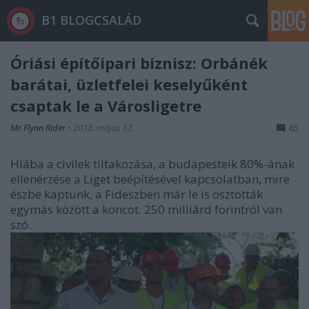
B1 BLOGCSALÁD
Óriási építőipari biznisz: Orbánék
barátai, üzletfelei keselyűként
csaptak le a Városligetre
Mr Flynn Rider
•
2018. május 12.
65
Hiába a civilek tiltakozása, a budapesteik 80%-ának
ellenérzése a Liget beépítésével kapcsolatban, mire
észbe kaptunk, a Fideszben már le is osztották
egymás között a koncot. 250 milliárd forintról van
szó.