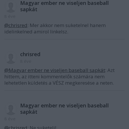
Magyar ember ne viseljen baseball
sapkát
8 éve
@chrisred
: Mer akkor nem suketelnel hanem
idelinkelned amirol linkelsz.
chrisred
8 éve
@Magyar ember ne viseljen baseball sapkát
: Azt
hittem, az itteni kommentelők számára nem
lehetetlen küldetés a VÉSZ megkeresése a neten.
Magyar ember ne viseljen baseball
sapkát
8 éve
@chrisred
: Ne suketelj!