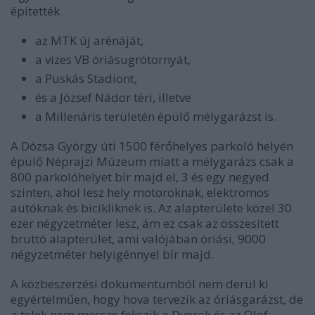
építették
az MTK új arénáját,
a vizes VB óriásugrótornyát,
a Puskás Stadiont,
és a József Nádor téri, illetve
a Millenáris területén épülő mélygarázst is.
A Dózsa György úti 1500 férőhelyes parkoló helyén
épülő Néprajzi Múzeum miatt a mélygarázs csak a
800 parkolóhelyet bír majd el, 3 és egy negyed
szinten, ahol lesz hely motoroknak, elektromos
autóknak és bicikliknek is. Az alapterülete közel 30
ezer négyzetméter lesz, ám ez csak az összesített
bruttó alapterület, ami valójában óriási, 9000
négyzetméter helyigénnyel bír majd.
A közbeszerzési dokumentumból nem derül ki
egyértelműen, hogy hova tervezik az óriásgarázst, de
a telek nem messze fekszik a Dvorak és az Olof