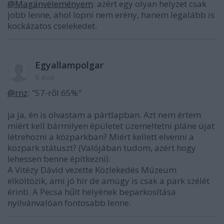
@Magánvéleményem
: azért egy olyan helyzet csak
jobb lenne, ahol lopni nem erény, hanem legalább is
kockázatos cselekedet.
Egyallampolgar
8 éve
@rnz
: "57-ről 65%"
ja ja, én is olvastam a pártlapban. Azt nem értem
miért kell bármilyen épületet üzemeltetni pláne újat
létrehozni a közparkban? Miért kellett elvenni a
közpark státuszt? (Valójában tudom, azért hogy
lehessen benne építkezni).
A Vitézy Dávid vezette Közlekedés Múzeum
elköltözik, ami jó hír de amúgy is csak a park szélét
érinti. A Pecsa hűlt helyének beparkosítása
nyilvánvalóan fontosabb lenne.