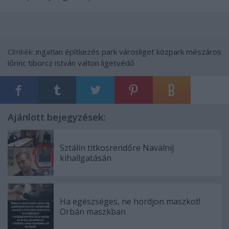
Címkék:
ingatlan
építkezés
park
városliget
közpark
mészáros
lőrinc
tiborcz istván
valton
ligetvédő
Ajánlott bejegyzések:
Sztálin titkosrendőre Navalnij
kihallgatásán
Ha egészséges, ne hordjon maszkot!
Orbán maszkban