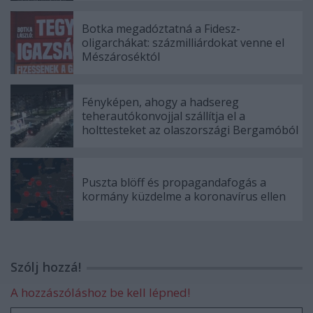
Botka megadóztatná a Fidesz-
oligarchákat: százmilliárdokat venne el
Mészároséktól
Fényképen, ahogy a hadsereg
teherautókonvojjal szállítja el a
holttesteket az olaszországi Bergamóból
Puszta blöff és propagandafogás a
kormány küzdelme a koronavírus ellen
Szólj hozzá!
A hozzászóláshoz be kell lépned!