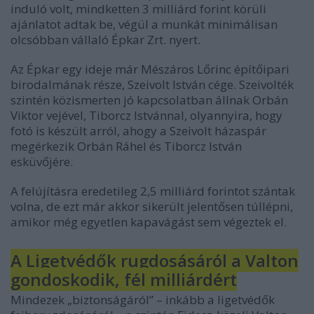
induló volt, mindketten 3 milliárd forint körüli
ajánlatot adtak be, végül a munkát minimálisan
olcsóbban vállaló Épkar Zrt. nyert.
Az Épkar egy ideje már Mészáros Lőrinc építőipari
birodalmának része, Szeivolt István cége. Szeivolték
szintén közismerten jó kapcsolatban állnak Orbán
Viktor vejével, Tiborcz Istvánnal, olyannyira, hogy
fotó is készült arról, ahogy a Szeivolt házaspár
megérkezik Orbán Ráhel és Tiborcz István
esküvőjére.
A felújításra eredetileg 2,5 milliárd forintot szántak
volna, de ezt már akkor sikerült jelentősen túllépni,
amikor még egyetlen kapavágást sem végeztek el.
A Ligetvédők rugdosásáról a Valton
gondoskodik, fél milliárdért
Mindezek „biztonságáról” – inkább a ligetvédők