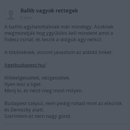
Ballib vagyok rettegek
8 éve
A ballib agyhalottaknak már mindegy. Azoknak
megmondják hog ygyűlölni kell mindent amit a
Fidesz csinál, és teszik a dolguk agy nélkül.
A többieknek, viszont javaslom az alábbi linket:
ligetbudapest.hu/
Klikkelgessétek, nézgessétek.
Ilyen lesz a liget.
Menj ki, és nézd meg most milyen.
Budapest szépül, nem pedig rohad mint az elkúrók
és Demszky alatt.
Szerintem ez nem nagy gond.