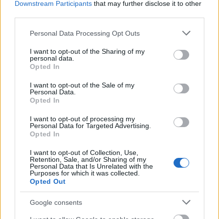
Downstream Participants
that may further disclose it to other
@Alick
:
third parties.
A tömegsport létesítmény létrehozásával elvileg
Please note that this website/app uses one or more Google
Personal Data Processing Opt Outs
egyetértek. Gyakorlatilag szerintem ez valóban
services and may gather and store information including but
öltözőket, zuhanyzókat jelenthetne. Ez viszont a
not limited to your visit or usage behaviour. You may click to
I want to opt-out of the Sharing of my
gyakorlatban szerintem elképelhetetlen.
personal data.
grant or deny consent to Google and its third-party tags to
Ez a kormány amelyik a város közepére a
Opted In
use your data for below specified purposes in below Google
tömegfutók pályáját megzavarva fákat vág ki, gyógy
consent section.
I want to opt-out of the Sale of my
és ásványvizet veszélyeztet, hogy gazdagok
Personal Data.
teniszének csarnokot emeljen egy parkban nem fog
Opted In
megállni ha egyszer építkezni kezd.
I want to opt-out of processing my
Legjobb esetben is az öltözők-zuhanyzók mellé
Personal Data for Targeted Advertising.
sportpályát, kapukat, vízszinteket, felfestéseket,
Opted In
műfüveket csinálna. Többé nem lenne park a park.
I want to opt-out of Collection, Use,
Retention, Sale, and/or Sharing of my
Personal Data that Is Unrelated with the
Purposes for which it was collected.
blah
Opted Out
8 éve
Google consents
@Nico 1
: szerencsére te látnok vagy.