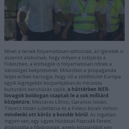
Mivel a tervek folyamatosan változnak, az ígéretek is
aszerint alakulnak, hogy milyen a széljárás a
Fideszben, a költségek is folyamatosan nőnek a
Városliget beépítésénél. Miközben a propaganda
teljes erővel harsogja, hogy nő a zöldfelület Európa
egyik legrégebbi közparkjában és micsoda
kulturális beruházás zajlik,
a háttérben NER-
lovagok boldogan csaptak le a sok milliárd
közpénzre.
Mészáros Lőrinc, Garancsi István,
Tiborcz István üzlettársa és a Fidesz-közeli Valton:
mindenki ott köröz a kondér körül
. Az ingatlan
ingyen van, egy ügyes húzással Papcsák Ferenc
átjátszotta a fővárosnak, amely közparkból egy