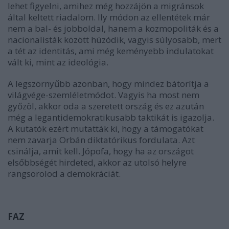
lehet figyelni, amihez még hozzájön a migránsok
által keltett riadalom. Ily módon az ellentétek már
nem a bal- és jobboldal, hanem a kozmopoliták és a
nacionalisták között húzódik, vagyis súlyosabb, mert
a tét az identitás, ami még keményebb indulatokat
vált ki, mint az ideológia.
A legszörnyűbb azonban, hogy mindez bátorítja a
világvége-szemléletmódot. Vagyis ha most nem
győzöl, akkor oda a szeretett ország és ez azután
még a legantidemokratikusabb taktikát is igazolja.
A kutatók ezért mutatták ki, hogy a támogatókat
nem zavarja Orbán diktatórikus fordulata. Azt
csinálja, amit kell. Jópofa, hogy ha az országot
elsőbbségét hirdeted, akkor az utolsó helyre
rangsorolod a demokráciát.
FAZ