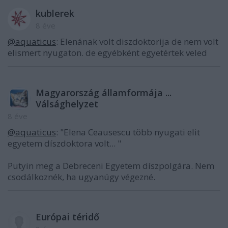
kublerek
8 éve
@aquaticus
: Elenának volt diszdoktorija de nem volt
elismert nyugaton. de egyébként egyetértek veled
Magyarország államformája ...
Válsághelyzet
8 éve
@aquaticus
: "Elena Ceausescu több nyugati elit
egyetem díszdoktora volt... "
Putyin meg a Debreceni Egyetem díszpolgára. Nem
csodálkoznék, ha ugyanúgy végezné.
Európai téridő