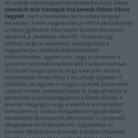
Az osztrák kormánykoalíció kisebbik pártját alkotó
neonácik már hónapok óta keresik Orbán Viktor
kegyeit
, mert szeretnének nacionalista tengelyt
létrehozni. Ennek megfelelően az FPÖ frakcióvezetője
a Fidesz győzelme alkalmából küldött táviratban
áradozik a „hatalmas sikerről“. Gudenus úgy
értékeli, hogy az eredmény visszaigazolja a
hagyományos értékek védelmében tett
erőfeszítéseket, egyben jelzi, hogy az emberek a
szuverén nemzetállamokból álló Európát akarnak.
Az üzenet hangsúlyozza, hogy a két párt azonos
eszményeket követ, főleg a hazafiság ügyében. A
politikus, aki egyben a magyar-osztrák parlamenti
csoport elnöke, reményét fejezi ki, hogy elmélyül a
párbeszéd a Szabadságpárt és a Fidesz között. A
jelentés megjegyzi, hogy a kisebbik kormánypárt
miniszterei az utóbbi hónapokban ingajáratban
közlekedtek Budapest és Bécs között. A pártelnök
látogatását most készítik elő. Ugyanakkor az
Európai Néppártban erősödik a bírálat Orbánnal