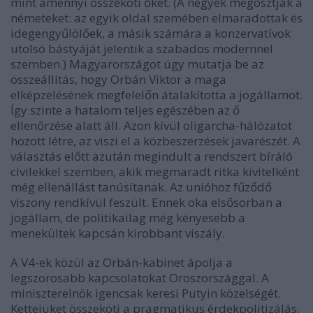
mint amennyi összeköti őket. (A négyek megosztják a
németeket: az egyik oldal szemében elmaradottak és
idegengyűlölőek, a másik számára a konzervatívok
utolsó bástyáját jelentik a szabados modernnel
szemben.) Magyarországot úgy mutatja be az
összeállítás, hogy Orbán Viktor a maga
elképzelésének megfelelőn átalakította a jogállamot.
Így szinte a hatalom teljes egészében az ő
ellenőrzése alatt áll. Azon kívül oligarcha-hálózatot
hozott létre, az viszi el a közbeszerzések javarészét. A
választás előtt azután megindult a rendszert bíráló
civilekkel szemben, akik megmaradt ritka kivitelként
még ellenállást tanúsítanak. Az unióhoz fűződő
viszony rendkívül feszült. Ennek oka elsősorban a
jogállam, de politikailag még kényesebb a
menekültek kapcsán kirobbant viszály.
A V4-ek közül az Orbán-kabinet ápolja a
legszorosabb kapcsolatokat Oroszországgal. A
miniszterelnök igencsak keresi Putyin közelségét.
Kettejüket összeköti a pragmatikus érdekpolitizálás.