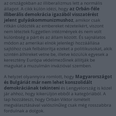
az országokban az illiberalizmus lett a normális
állapot. A cikk külön idézi, hogy
az Orbán-féle
illiberális demokrácia igazából visszatérést
jelent gulyáskommunizmushoz
, amikor csak
ritkán üldözték az embereket nézeteikért, viszont
nem léteztek független intézmények és nem volt
különbség a párt és az állam között. És sajnálatos
módon az amerikai elnök jelenlegi hozzáállása
sajtóhoz csak felbátorítja ezeket a politikusokat, akik
szintén álhíreket vetne be, illetve közülük egyesek a
keresztény Európa védelmezőinek állítják be
magukat a muzulmán invázióval szemben.
A helyzet olyannyira romlott, hogy
Magyarországot
és Bulgáriát már nem lehet konszolidált
demokráciának tekinteni
és Lengyelország is közel
jár ahhoz, hogy kikerüljön ebből a kategóriából. A
lap hozzáteszi, hogy Orbán Viktor ismételt
megválasztásával valószínűleg csak még rosszabbra
fordulnak a dolgok.