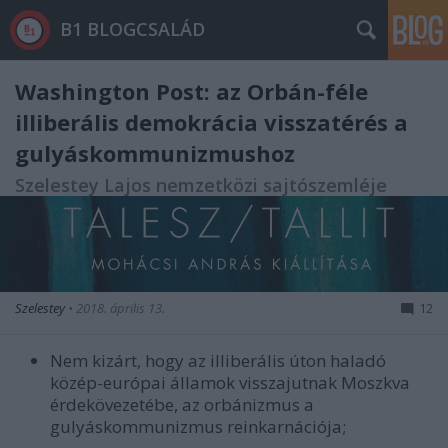
B1 BLOGCSALÁD
Washington Post: az Orbán-féle
illiberális demokrácia visszatérés a
gulyáskommunizmushoz
Szelestey Lajos nemzetközi sajtószemléje
Szelestey
•
2018. április 13.
12
Nem kizárt, hogy az illiberális úton haladó
közép-európai államok visszajutnak Moszkva
érdekövezetébe, az orbánizmus a
gulyáskommunizmus reinkarnációja;