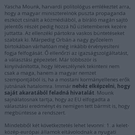
Yascha Mounk, harvardi politológus emlékeztet arra,
hogy a magyar miniszterelnök puszta propaganda
eszközt csinált a közmédiából, a bíráló magán sajtó
jelentős részét pedig hozzá hű üzletemberek kezére
juttatta. Az ellenzéki pártokra vaskos büntetéseket
szabtak ki. Márpedig Orbán a nagy győzelem
birtokában várhatóan még inkább érvényesíteni
fogja felfogását. Ő ellenőrzi az igazságszolgáltatást,
a választási gépezetet. Már többször is
kinyilvánította, hogy létveszélynek tekinteni nem
csak a maga, hanem a magyar nemzet
szempontjából is, ha a mostani kormányellenes erők
jutnának hatalomra. Immár
nehéz elképzelni, hogy
saját akaratából feladná hivatalát
. Mounk
sajnálatosnak tartja, hogy az EU elfogadta a
választási eredményt és nemigen tett bármit is, hogy
megbüntesse a rendszert.
Mindebből két következtetés lehet levonni: 1. a kelet-
közép-európai államok eltávolodnak a nyugati