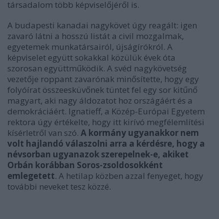
társadalom több képviselőjéről is.
A budapesti kanadai nagykövet úgy reagált: igen
zavaró látni a hosszú listát a civil mozgalmak,
egyetemek munkatársairól, újságírókról. A
képviselet együtt sokakkal közülük évek óta
szorosan együttműködik. A svéd nagykövetség
vezetője roppant zavarónak minősítette, hogy egy
folyóírat összeesküvőnek tüntet fel egy sor kitűnő
magyart, aki nagy áldozatot hoz országáért és a
demokráciáért. Ignatieff, a Közép-Európai Egyetem
rektora úgy értékelte, hogy itt kirívó megfélemlítési
kísérletről van szó.
A kormány ugyanakkor nem
volt hajlandó válaszolni arra a kérdésre, hogy a
névsorban ugyanazok szerepelnek-e, akiket
Orbán korábban Soros-zsoldosokként
emlegetett
. A hetilap közben azzal fenyeget, hogy
további neveket tesz közzé.