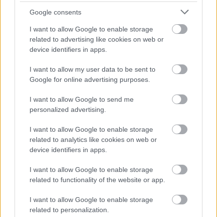
Google consents
I want to allow Google to enable storage
related to advertising like cookies on web or
device identifiers in apps.
I want to allow my user data to be sent to
Google for online advertising purposes.
I want to allow Google to send me
personalized advertising.
Pintér Sándor nemigen tartja szükségesnek az
ellenőrzést osztrák részről a közös határon, mert
I want to allow Google to enable storage
elenyésző azoknak a száma, akiket ily módon
related to analytics like cookies on web or
tartóztatnak fel. A határ többi részén sokkal több
device identifiers in apps.
illegális bevándorló bejut Ausztriába. A
belügyminiszter, aki 13 uniós tagállam
I want to allow Google to enable storage
szakminiszteri tanácskozására érkezett Bécsbe, úgy
related to functionality of the website or app.
gondolja, hogy ha minden ország betartja a
I want to allow Google to enable storage
schengeni szabályokat, akkor szavatolni lehet a
related to personalization.
biztonságot egész Európa számára. Megerősítette,