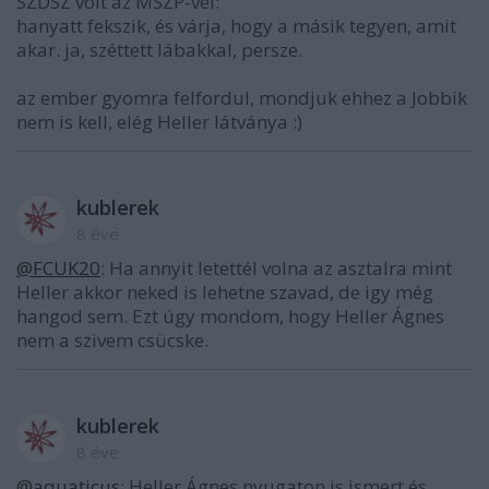
SZDSZ volt az MSZP-vel:
hanyatt fekszik, és várja, hogy a másik tegyen, amit
akar. ja, széttett lábakkal, persze.
az ember gyomra felfordul, mondjuk ehhez a Jobbik
nem is kell, elég Heller látványa :)
kublerek
8 éve
@FCUK20
: Ha annyit letettél volna az asztalra mint
Heller akkor neked is lehetne szavad, de igy még
hangod sem. Ezt úgy mondom, hogy Heller Ágnes
nem a szivem csücske.
kublerek
8 éve
@aquaticus
: Heller Ágnes nyugaton is ismert és