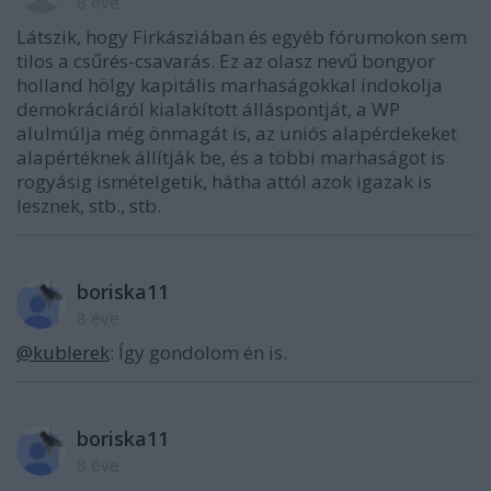
8 éve
Látszik, hogy Firkásziában és egyéb fórumokon sem
tilos a csűrés-csavarás. Ez az olasz nevű bongyor
holland hölgy kapitális marhaságokkal indokolja
demokráciáról kialakított álláspontját, a WP
alulmúlja még önmagát is, az uniós alapérdekeket
alapértéknek állítják be, és a többi marhaságot is
rogyásig ismételgetik, hátha attól azok igazak is
lesznek, stb., stb.
boriska11
8 éve
@kublerek
: Így gondolom én is.
boriska11
8 éve