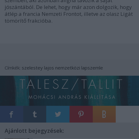
szemben, aki azonban aligha távozik a saját
jószántából. De lehet, hogy már azon dolgozik, hogy
átlép a francia Nemzeti Frontot, illetve az olasz Ligát
tömörítő frakcióba.
Címkék:
szelestey lajos
nemzetközi lapszemle
Ajánlott bejegyzések: