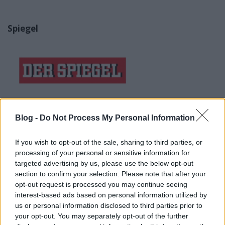
Spiegel
Heller Ágnes aggódik Magyarországért, mert
Orbán
Blog -
Do Not Process My Personal Information
Viktor szétrombolja a magyarok lelkét, de egész
Európát is veszélyeztetheti
. A filozófusnú
If you wish to opt-out of the sale, sharing to third parties, or
fenntartja, hogy az ellenzék együttes erővel le tudta
processing of your personal or sensitive information for
volna győzni a Fideszt, ehelyett azonban az
targeted advertising by us, please use the below opt-out
ideológiai ellentétről vitázott. Ám ezt a vezetői majd
section to confirm your selection. Please note that after your
megvitathatják a börtönben, a falon át morzézva.
opt-out request is processed you may continue seeing
Biztosra veszi ugyanis, hogy Orbán beváltja a
interest-based ads based on personal information utilized by
nemzeti ünnepen tett fenyegetését. Itt egy
us or personal information disclosed to third parties prior to
hataloméhes szörnyeteg működik, amely a
your opt-out. You may separately opt-out of the further