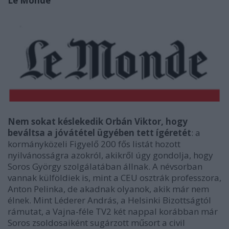
Le Monde
Nem sokat késlekedik Orbán Viktor, hogy
beváltsa a jóvátétel ügyében tett ígéretét
: a
kormányközeli Figyelő 200 fős listát hozott
nyilvánosságra azokról, akikről úgy gondolja, hogy
Soros György szolgálatában állnak. A névsorban
vannak külföldiek is, mint a CEU osztrák professzora,
Anton Pelinka, de akadnak olyanok, akik már nem
élnek. Mint Léderer András, a Helsinki Bizottságtól
rámutat, a Vajna-féle TV2 két nappal korábban már
Soros zsoldosaiként sugárzott műsort a civil