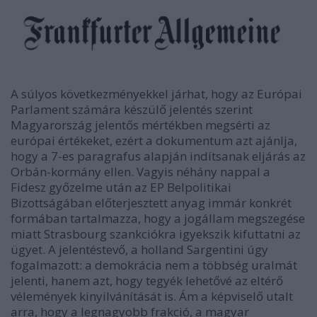
A súlyos következményekkel járhat, hogy az Európai
Parlament számára készülő jelentés szerint
Magyarország jelentős mértékben megsérti az
európai értékeket, ezért a dokumentum azt ajánlja,
hogy a 7-es paragrafus alapján indítsanak eljárás az
Orbán-kormány ellen. Vagyis néhány nappal a
Fidesz győzelme után az EP Belpolitikai
Bizottságában előterjesztett anyag immár konkrét
formában tartalmazza, hogy a jogállam megszegése
miatt Strasbourg szankciókra igyekszik kifuttatni az
ügyet. A jelentéstevő, a holland Sargentini úgy
fogalmazott: a demokrácia nem a többség uralmát
jelenti, hanem azt, hogy tegyék lehetővé az eltérő
vélemények kinyilvánítását is. Ám a képviselő utalt
arra, hogy a legnagyobb frakció, a magyar