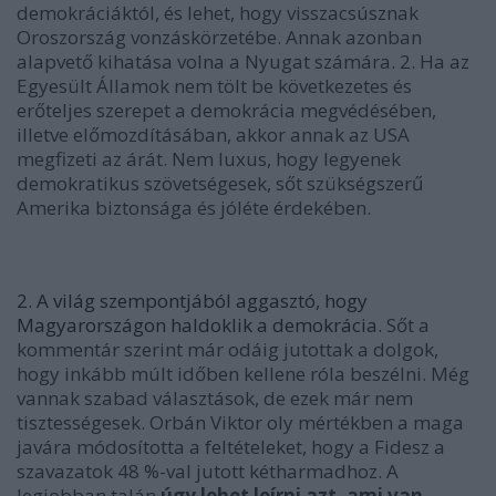
demokráciáktól, és lehet, hogy visszacsúsznak
Oroszország vonzáskörzetébe. Annak azonban
alapvető kihatása volna a Nyugat számára. 2. Ha az
Egyesült Államok nem tölt be következetes és
erőteljes szerepet a demokrácia megvédésében,
illetve előmozdításában, akkor annak az USA
megfizeti az árát. Nem luxus, hogy legyenek
demokratikus szövetségesek, sőt szükségszerű
Amerika biztonsága és jóléte érdekében.
2. A világ szempontjából aggasztó, hogy
Magyarországon haldoklik a demokrácia.
Sőt a
kommentár szerint már odáig jutottak a dolgok,
hogy inkább múlt időben kellene róla beszélni. Még
vannak szabad választások, de ezek már nem
tisztességesek. Orbán Viktor oly mértékben a maga
javára módosította a feltételeket, hogy a Fidesz a
szavazatok 48 %-val jutott kétharmadhoz. A
legjobban talán
úgy lehet leírni azt, ami van,