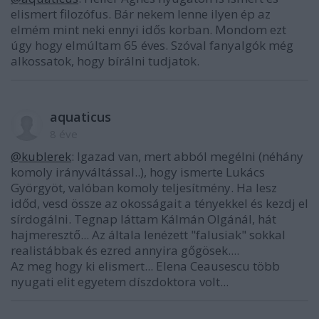
elismert filozófus. Bár nekem lenne ilyen ép az
elmém mint neki ennyi idős korban. Mondom ezt
úgy hogy elmúltam 65 éves. Szóval fanyalgók még
alkossatok, hogy bírálni tudjatok.
aquaticus
8 éve
@kublerek
: Igazad van, mert abból megélni (néhány
komoly irányváltással..), hogy ismerte Lukács
Györgyöt, valóban komoly teljesítmény. Ha lesz
időd, vesd össze az okosságait a tényekkel és kezdj el
sírdogálni. Tegnap láttam Kálmán Olgánál, hát
hajmeresztő... Az általa lenézett "falusiak" sokkal
realistábbak és ezred annyira gőgösek....
Az meg hogy ki elismert... Elena Ceausescu több
nyugati elit egyetem díszdoktora volt...