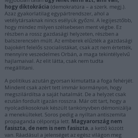
hogy diktokrácia
(demokratúra – a szerk. megj.).
Azaz gyakorlatilag egypártrendszer, ahol a
vetélytársaknak nincs esélyük győzni. A legijesztőbb,
hogy mindez milyen szélsebesen ment végbe. Ez
részben a rossz gazdasági helyzeten, részben a
balszerencsén múlt. Az emberek elűzték a gazdasági
bajokért felelős szocialistákat, csak azt nem értették,
mennyire veszedelmes Orbán, a maga tekintélyelvű
hajlamaival. Az elit látta, csak nem tudta
megállítani.
A politikus azután gyorsan kimutatta a foga fehérjét.
Mindent csak azért tett immár kormányon, hogy
megszilárdítsa a saját hatalmát. De a helyzet csak
ezután fordult igazán rosszra. Már ott tart, hogy a
nyolcadikosoknak készült tankönyvben démonizálja
a menekülteket. Soros pedig a nyíltan antiszemita
propaganda célpontja lett.
Magyarország nem
fasiszta, de nem is nem fasiszta
, a kettő között
van. Ráadásul a jelenséget az egész világon meg