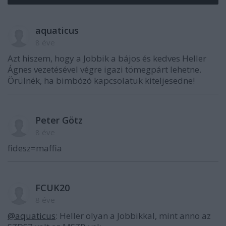
aquaticus
8 éve
Azt hiszem, hogy a Jobbik a bájos és kedves Heller
Ágnes vezetésével végre igazi tömegpárt lehetne.
Örülnék, ha bimbózó kapcsolatuk kiteljesedne!
Peter Götz
8 éve
fidesz=maffia
FCUK20
8 éve
@aquaticus
: Heller olyan a Jobbikkal, mint anno az