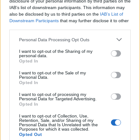
végletekig viszi el a dolgokat. Heller úgy fogalmaz,
disclosure of your personal information by third parties on the
hogy zsarnokságban élünk, amelyet négy évente
IAB’s list of downstream participants. This information may
megerősítenek. Tömeghatását a szélsőséges
also be disclosed by us to third parties on the
IAB’s List of
ideológia útján fejti ki, építve a rasszista
Downstream Participants
that may further disclose it to other
nacionalizmusra, az ellenségképre, a fenyegetettség
third parties.
érzetére, a folyamatos harcra. Miközben Orbán a
Please note that this website/app uses one or more Google
Personal Data Processing Opt Outs
védelmező és megmentő. A nép lelkét gyűlölettel és
services and may gather and store information including but
félelemmel mérgezik meg.
not limited to your visit or usage behaviour. You may click to
I want to opt-out of the Sharing of my
personal data.
grant or deny consent to Google and its third-party tags to
A miniszterelnök szeretne az európai politika egyik
Opted In
use your data for below specified purposes in below Google
vezére lenni, és ez ma már nem is tűnik
consent section.
I want to opt-out of the Sale of my
képtelenségnek. Az orbánizmus olyan vírus, amelyre
Personal Data.
nem csak a magyar szabadságmehet rá, hanem
Opted In
minden, ami a Felvilágosodás örökségét alkotja.
I want to opt-out of processing my
Szóval :
Európa, vigyázz ! Nincs emberarcú
Personal Data for Targeted Advertising.
orbánizmus
.
Opted In
I want to opt-out of Collection, Use,
Retention, Sale, and/or Sharing of my
Personal Data that Is Unrelated with the
Der Standard
Purposes for which it was collected.
Opted Out