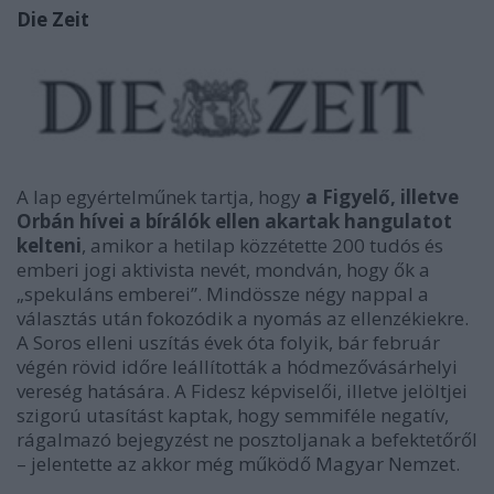
Die Zeit
A lap egyértelműnek tartja, hogy
a Figyelő, illetve
Orbán hívei a bírálók ellen akartak hangulatot
kelteni
, amikor a hetilap közzétette 200 tudós és
emberi jogi aktivista nevét, mondván, hogy ők a
„spekuláns emberei”. Mindössze négy nappal a
választás után fokozódik a nyomás az ellenzékiekre.
A Soros elleni uszítás évek óta folyik, bár február
végén rövid időre leállították a hódmezővásárhelyi
vereség hatására. A Fidesz képviselői, illetve jelöltjei
szigorú utasítást kaptak, hogy semmiféle negatív,
rágalmazó bejegyzést ne posztoljanak a befektetőről
– jelentette az akkor még működő Magyar Nemzet.