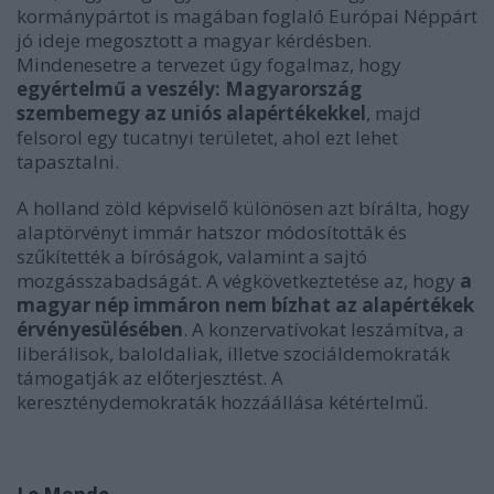
kormánypártot is magában foglaló Európai Néppárt
jó ideje megosztott a magyar kérdésben.
Mindenesetre a tervezet úgy fogalmaz, hogy
egyértelmű a veszély: Magyarország
szembemegy az uniós alapértékekkel
, majd
felsorol egy tucatnyi területet, ahol ezt lehet
tapasztalni.
A holland zöld képviselő különösen azt bírálta, hogy
alaptörvényt immár hatszor módosították és
szűkítették a bíróságok, valamint a sajtó
mozgásszabadságát. A végkövetkeztetése az, hogy
a
magyar nép immáron nem bízhat az alapértékek
érvényesülésében
. A konzervatívokat leszámítva, a
liberálisok, baloldaliak, illetve szociáldemokraták
támogatják az előterjesztést. A
kereszténydemokraták hozzáállása kétértelmű.