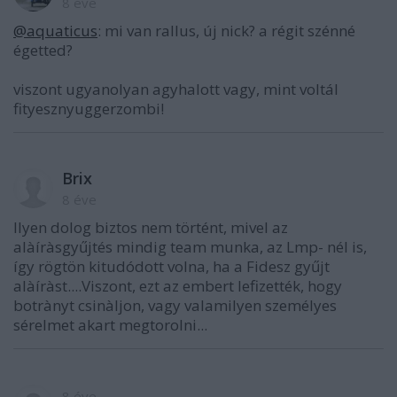
8 éve
@aquaticus
: mi van rallus, új nick? a régit szénné
égetted?
viszont ugyanolyan agyhalott vagy, mint voltál
fityesznyuggerzombi!
Brix
8 éve
Ilyen dolog biztos nem történt, mivel az
alàíràsgyűjtés mindig team munka, az Lmp- nél is,
így rögtön kitudódott volna, ha a Fidesz gyűjt
alàíràst....Viszont, ezt az embert lefizették, hogy
botrànyt csinàljon, vagy valamilyen személyes
sérelmet akart megtorolni...
8 éve