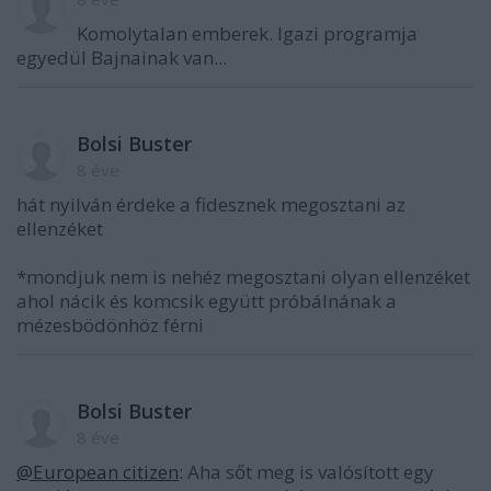
Komolytalan emberek. Igazi programja
egyedül Bajnainak van...
Bolsi Buster
8 éve
hát nyilván érdeke a fidesznek megosztani az
ellenzéket
*mondjuk nem is nehéz megosztani olyan ellenzéket
ahol nácik és komcsik együtt próbálnának a
mézesbödönhöz férni
Bolsi Buster
8 éve
@European citizen
: Aha sőt meg is valósított egy