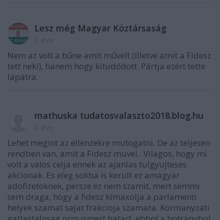
Lesz még Magyar Köztársaság
8 éve
Nem az volt a bűne amit művelt (illetve amit a Fidesz
tett neki), hanem hogy kitudódott. Pártja ezért tette
lapátra.
mathuska tudatosvalaszto2018.blog.hu
8 éve
Lehet megint az ellenzekre mutogatni. De az teljesen
rendben van, amit a Fidesz muvel.. Vilagos, hogy mi
volt a valos celja ennek az ajanlas tulgyujteses
akcionak. Es eleg sokba is kerult ez amagyar
adofizetoknek, persze ez nem szamit, mert semmi
sem draga, hogy a fidesz kimaxolja a parlamenti
helyek szamat sajat frakcioja szamara. Kormanyzati
gatlastalnsag nrm ismert hatart. ebbol a botranybol