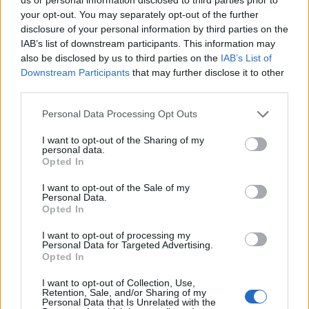
önkormányzatok kifosztása miatt
your opt-out. You may separately opt-out of the further
disclosure of your personal information by third parties on the
IAB’s list of downstream participants. This information may
also be disclosed by us to third parties on the
IAB’s List of
Ha egészséges, ne hordjon maszkot!
Downstream Participants
that may further disclose it to other
Orbán maszkban
third parties.
Please note that this website/app uses one or more Google
Personal Data Processing Opt Outs
services and may gather and store information including but
Botka megadóztatná a Fidesz-
not limited to your visit or usage behaviour. You may click to
I want to opt-out of the Sharing of my
oligarchákat: százmilliárdokat venne el
personal data.
grant or deny consent to Google and its third-party tags to
Mészároséktól
Opted In
use your data for below specified purposes in below Google
consent section.
I want to opt-out of the Sale of my
Personal Data.
"A valós megbetegedések nagyságrendje
Opted In
akár százezres is lehet" Magyarországon
I want to opt-out of processing my
Personal Data for Targeted Advertising.
Opted In
I want to opt-out of Collection, Use,
Trump: Milyen járvány? Milyen válság?
Retention, Sale, and/or Sharing of my
Personal Data that Is Unrelated with the