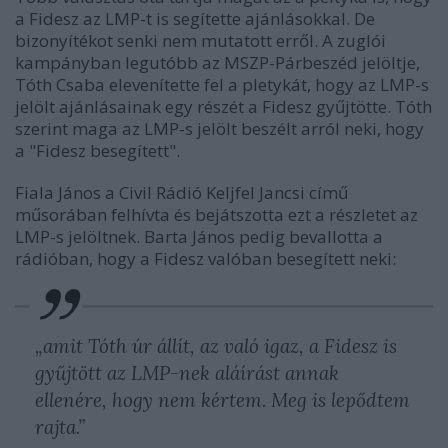
a Fidesz az LMP-t is segítette ajánlásokkal. De
bizonyítékot senki nem mutatott erről. A zuglói
kampányban legutóbb az MSZP-Párbeszéd jelöltje,
Tóth Csaba elevenítette fel a pletykát, hogy az LMP-s
jelölt ajánlásainak egy részét a Fidesz gyűjtötte. Tóth
szerint maga az LMP-s jelölt beszélt arról neki, hogy
a "Fidesz besegített".
Fiala János a Civil Rádió Keljfel Jancsi című
műsorában felhívta és bejátszotta ezt a részletet az
LMP-s jelöltnek. Barta János pedig bevallotta a
rádióban, hogy a Fidesz valóban besegített neki:
„amit Tóth úr állít, az való igaz, a Fidesz is
gyűjtött az LMP-nek aláírást annak
ellenére, hogy nem kértem. Meg is lepődtem
rajta.”