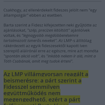
Csakhogy, az ellenérdekelt fideszes jelölt nem "egy
állampolgár" ebben az esetben.
Barta szerint a Fidesz kifejezetten neki gyűjtötte az
ajánlásokat,
"szép, precízen kitöltött"
ajánlóívek
voltak, és
"legnagyobb megdöbbenésemre
tartalmazott ismerős neveket". A
z LMP-s állítólag
rákérdezett az egyik fideszesektől kapott íven
szereplő aláírónál erre az egészre, mire azt mondta
"spontán akció volt"
, és
"inkább nekem ír alá, mint a
Tóth Csabának, amit meg tudok érteni".
Az LMP villámgyorsan reagált a
beismerésre: a párt szerint a
Fidesszel semmilyen
együttműködés nem
megengedhető, ezért a párt