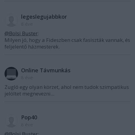
legeslegujabbkor
8 éve
@Bolsi Buster
:
Milyen jó, hogy a Fideszben csak fasiszták vannak, és
feljelentő házmesterek.
Online Távmunkás
8 éve
Zugló egy olyan körzet, ahol nem tudok szimpatikus
jelöltet megnevezni...
Pop40
8 éve
@Bolsi Buster
: