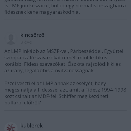
is LMP jon ki szarul, holott egy normalis orszagban a
fidesznek kene magyarazkodnia.
kincsőrző
8 éve
Az LMP inkább az MSZP-vel, Párbeszéddel, Együttel
szimpatizáló szavazókat remél, mint kritikus
korábbi Fidesz szavazókat. Ősz óta rajzolódik ki ez
az irány, legalábbis a nyilvánosságnak.
Ezzel veszti el az LMP annak az esélyét, hogy
megcsinálja a Fidesszel azt, amit a Fidesz 1994-1998
közt csinált az MDF-fel. Schiffer meg kezdheti
nulláról előlről?
kublerek