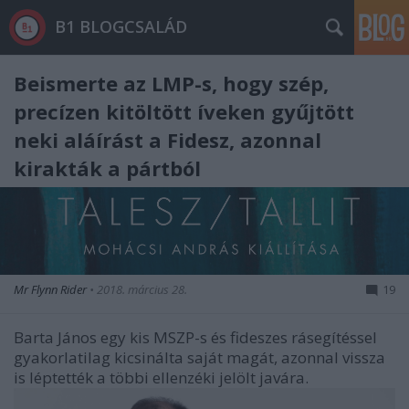
B1 BLOGCSALÁD
Beismerte az LMP-s, hogy szép,
precízen kitöltött íveken gyűjtött
neki aláírást a Fidesz, azonnal
kirakták a pártból
Mr Flynn Rider
•
2018. március 28.
19
Barta János egy kis MSZP-s és fideszes rásegítéssel
gyakorlatilag kicsinálta saját magát, azonnal vissza
is léptették a többi ellenzéki jelölt javára.