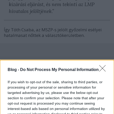
kizárási eljárást, és nem tekinti az LMP
hivatalos jelöltjének.”
Így Tóth Csaba, az MSZP-s jelölt győzelmi esélyei
hatalmasat nőttek a választókerületben.
Címkék:
választás
mszp
fidesz
zugló
tóth csaba
lmp
2018
barta jános
Blog -
Do Not Process My Personal Information
If you wish to opt-out of the sale, sharing to third parties, or
processing of your personal or sensitive information for
targeted advertising by us, please use the below opt-out
Ajánlott bejegyzések:
section to confirm your selection. Please note that after your
opt-out request is processed you may continue seeing
Felelősségre vonta az ellenzéki
interest-based ads based on personal information utilized by
alpolgármester a fideszes képviselőt az
us or personal information disclosed to third parties prior to