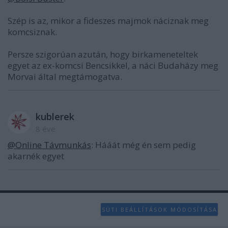
Szép is az, mikor a fideszes majmok náciznak meg
komcsiznak.
Persze szigorúan azután, hogy birkameneteltek
egyet az ex-komcsi Bencsikkel, a náci Budaházy meg
Morvai által megtámogatva.
kublerek
8 éve
@Online Távmunkás
: Hááát még én sem pedig
akarnék egyet
SÜTI BEÁLLÍTÁSOK MÓDOSÍTÁSA