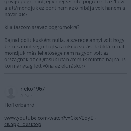
qrvajó pogromot, egy megszorító pogromot az 1 éve
alatt/mondjuk ez pont nem az ő hibája volt hanem a
haverjaié/
ki a faszom szavaz pogromokra?
Bajnai politikusként nulla, a szerepe annyi volt hogy
betü szerint végrehajtsa a nki uzsorások diktátumát,
mondjuk más lehetősége nem nagyon volt az
országnak az elQrásuk után /rémlik mintha bajnai is
kormánytag lett vóna az elqráskor/
neko1967
8 éve
Hofi orbánról
www.youtube.com/watch?v=CkeVEdyEi-
c&app=desktop