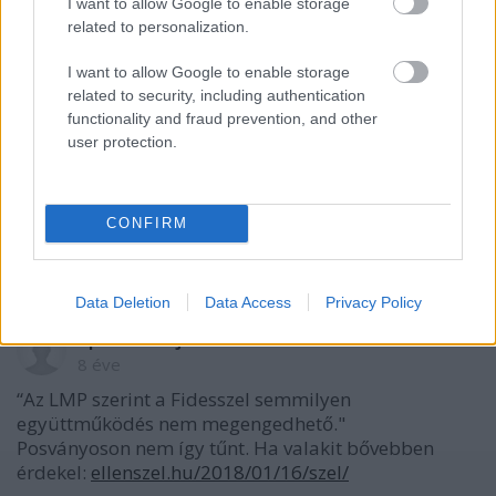
I want to allow Google to enable storage
hbo
related to personalization.
8 éve
I want to allow Google to enable storage
haha, sirni fogtok 9-en.
related to security, including authentication
functionality and fraud prevention, and other
user protection.
Kivlov
8 éve
óvoda.
CONFIRM
küzdjetek az 5%-ért...
Data Deletion
Data Access
Privacy Policy
Spermahajder
8 éve
“Az LMP szerint a Fidesszel semmilyen
együttműködés nem megengedhető."
Posványoson nem így tűnt. Ha valakit bővebben
érdekel:
ellenszel.hu/2018/01/16/szel/