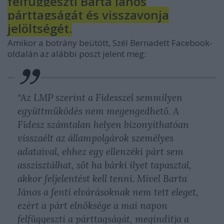
felfüggeszti Barta János
párttagságát és visszavonja
jelöltségét.
Amikor a botrány beütött, Szél Bernadett Facebook-
oldalán az alábbi poszt jelent meg:
“Az LMP szerint a Fidesszel semmilyen
együttműködés nem megengedhető. A
Fidesz számtalan helyen bizonyíthatóan
visszaélt az állampolgárok személyes
adataival, ehhez egy ellenzéki párt sem
asszisztálhat, sőt ha bárki ilyet tapasztal,
akkor feljelentést kell tenni. Mivel Barta
János a fenti elvárásoknak nem tett eleget,
ezért a párt elnöksége a mai napon
felfüggeszti a párttagságát, megindítja a