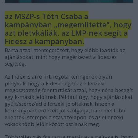
az MSZP-s Tóth Csaba a
kampányban „megemlítette”, hogy
azt pletykálják, az LMP-nek segít a
Fidesz a kampányban.
Barta azzal mentegetőzött, hogy előbb leadták az
ajánlásokat, mint hogy megérkezett a fideszes
segítség.
Az
Index is arról írt
: régóta keringenek olyan
pletykák, hogy a Fidesz segíti az ellenzéki
megosztottság fenntartását azzal, hogy néha besegít
egyik-másik jelöltnek. Például úgy, hogy ajánlásokat
gyűjt/szerez/ad ellenzéki jelölteknek, hiszen a
kormánypárt érdekeit jól szolgálja, ha minél több
ellenzéki szerepel a szavazólapon, és az ellenzéki
voksok több jelölt között oszlanak meg.
Több választás óta tartja magát az a peltyka is, hogy