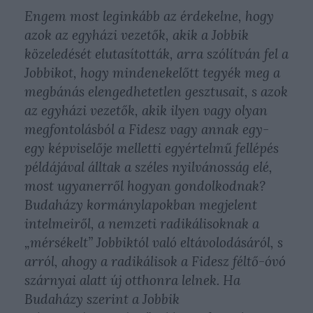
Engem most leginkább az érdekelne, hogy
azok az egyházi vezetők, akik a Jobbik
közeledését elutasították, arra szólítván fel a
Jobbikot, hogy mindenekelőtt tegyék meg a
megbánás elengedhetetlen gesztusait, s azok
az egyházi vezetők, akik ilyen vagy olyan
megfontolásból a Fidesz vagy annak egy-
egy képviselője melletti egyértelmű fellépés
példájával álltak a széles nyilvánosság elé,
most ugyanerről hogyan gondolkodnak?
Budaházy kormánylapokban megjelent
intelmeiről, a nemzeti radikálisoknak a
„mérsékelt” Jobbiktól való eltávolodásáról, s
arról, ahogy a radikálisok a Fidesz féltő-óvó
szárnyai alatt új otthonra lelnek. Ha
Budaházy szerint a Jobbik