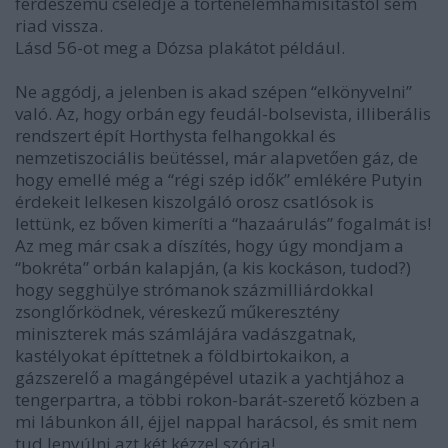
ferdeszemű cselédje a történelemhamisítástól sem
riad vissza.
Lásd 56-ot meg a Dózsa plakátot például.
Ne aggódj, a jelenben is akad szépen “elkönyvelni”
való. Az, hogy orbán egy feudál-bolsevista, illiberális
rendszert épít Horthysta felhangokkal és
nemzetiszociális beütéssel, már alapvetően gáz, de
hogy emellé még a “régi szép idők” emlékére Putyin
érdekeit lelkesen kiszolgáló orosz csatlósok is
lettünk, ez bőven kimeríti a “hazaárulás” fogalmát is!
Az meg már csak a díszítés, hogy úgy mondjam a
“bokréta” orbán kalapján, (a kis kockáson, tudod?)
hogy segghülye strómanok százmilliárdokkal
zsonglőrködnek, véreskezű műkeresztény
miniszterek más számlájára vadászgatnak,
kastélyokat építtetnek a földbirtokaikon, a
gázszerelő a magángépével utazik a yachtjához a
tengerpartra, a többi rokon-barát-szerető közben a
mi lábunkon áll, éjjel nappal harácsol, és smit nem
tud lenyúlni azt két kézzel szórja!