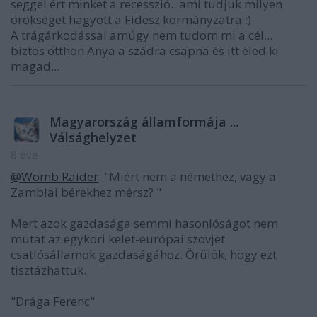
seggel ért minket a recesszió.. ami tudjuk milyen
örökséget hagyott a Fidesz kormányzatra :)
A trágárkodással amúgy nem tudom mi a cél...
biztos otthon Anya a szádra csapna és itt éled ki
magad...
Magyarország államformája ...
Válsághelyzet
8 éve
@Womb Raider
: "Miért nem a némethez, vagy a
Zambiai bérekhez mérsz? "
Mert azok gazdasága semmi hasonlóságot nem
mutat az egykori kelet-európai szovjet
csatlósállamok gazdaságához. Örülök, hogy ezt
tisztázhattuk.
"Drága Ferenc"