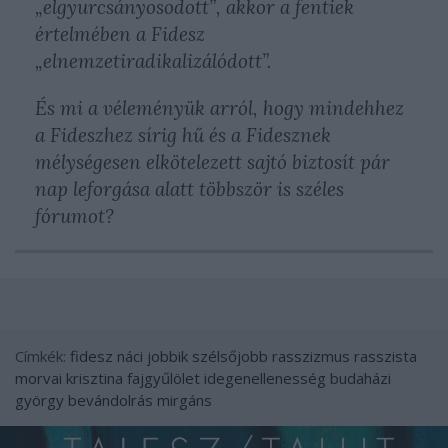
„elgyurcsányosodott”, akkor a fentiek
értelmében a Fidesz
„elnemzetiradikalizálódott”.
És mi a véleményük arról, hogy mindehhez
a Fideszhez sírig hű és a Fidesznek
mélységesen elkötelezett sajtó biztosít pár
nap leforgása alatt többször is széles
fórumot?
Címkék:
fidesz
náci
jobbik
szélsőjobb
rasszizmus
rasszista
morvai krisztina
fajgyűlölet
idegenellenesség
budaházi
györgy
bevándolrás
mirgáns