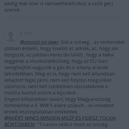
pedig már ezer is nemzethalált okoz a csúti geci
szerint.
8 éve
@morph on deer
: Sok a szöveg... az embereket
jobban érdekli, hogy kisebb az adóék, az, hogy aki
dolgozik, az jobban keres (és talál) , hogy a béka
seggénél a munkanélküliség, hogy az EU-ban
sereghajtók vagyunk a gáz és a villany árának
tekintetében. Meg az is, hogy nem kell állandóan
lehajtott fejjel járni, nem kell folyton magunkat
ostorozni, nem kell szelektíven visszatekinve a
múltra hamut szórni a fejünkre..
Engem kifejezetten zavart, hogy Magyarország
történelme a II. WW 5 évére szűkült... és mindent
ennek viszonylatában értékeltek.
@MIÉRT NINCS MINDEN MSZP ÉS FIDESZ TOLVAJ
BÖRTÖNBEN
: "Trianon nélkül most az ország