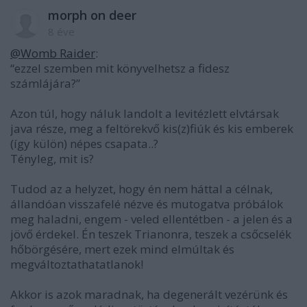
morph on deer
8 éve
@Womb Raider
:
“ezzel szemben mit könyvelhetsz a fidesz
számlájára?”
Azon túl, hogy náluk landolt a levitézlett elvtársak
java része, meg a feltörekvő kis(z)fiúk és kis emberek
(így külön) népes csapata..?
Tényleg, mit is?
Tudod az a helyzet, hogy én nem háttal a célnak,
állandóan visszafelé nézve és mutogatva próbálok
meg haladni, engem - veled ellentétben - a jelen és a
jövő érdekel. Én teszek Trianonra, teszek a csőcselék
hőbörgésére, mert ezek mind elmúltak és
megváltoztathatatlanok!
Akkor is azok maradnak, ha degenerált vezérünk és