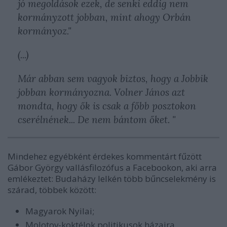
jó megoldások ezek, de senki eddig nem
kormányzott jobban, mint ahogy Orbán
kormányoz."
(...)
Már abban sem vagyok biztos, hogy a Jobbik
jobban kormányozna. Volner János azt
mondta, hogy ők is csak a főbb posztokon
cserélnének... De nem bántom őket. "
Mindehez egyébként érdekes kommentárt fűzött
Gábor György vallásfilozófus a Facebookon, aki arra
emlékeztet: Budaházy lelkén több bűncselekmény is
szárad, többek között:
Magyarok Nyilai;
Molotov-koktélok politikusok házaira,