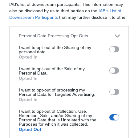
IAB’s list of downstream participants. This information may
Hát a Semjénnél, de legalább ott is láthatatlanul!
also be disclosed by us to third parties on the
IAB’s List of
Mit gondolsz, öngyilkos lett az a rénszarvas?
Downstream Participants
that may further disclose it to other
third parties.
Please note that this website/app uses one or more Google
dunántúli gyerek
Personal Data Processing Opt Outs
services and may gather and store information including but
8 éve
not limited to your visit or usage behaviour. You may click to
I want to opt-out of the Sharing of my
personal data.
Nehez lesz olyan jobbikkal lenyomni orr bant,
grant or deny consent to Google and its third-party tags to
Opted In
akiknek a hivei orr banra szavaznak
use your data for below specified purposes in below Google
consent section.
I want to opt-out of the Sale of my
Personal Data.
ugye, cuclik?
Opted In
I want to opt-out of processing my
Personal Data for Targeted Advertising.
morph on deer
Opted In
8 éve
I want to opt-out of Collection, Use,
@Womb Raider
:
Retention, Sale, and/or Sharing of my
Personal Data that Is Unrelated with the
Meg tán azért sem, mert annak idején a tahók a
Purposes for which it was collected.
parlamenten kívülről óbégattak, most meg ők
Opted Out
vannak belül...