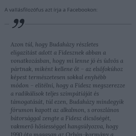
A vallásfilozófus azt írja a Facebookon:
Azon túl, hogy Budaházy részletes
eligazítást adott a Fidesznek abban a
vonatkozásban, hogy mi lenne jó és üdvös a
pártnak, miként kellene őt – az elsőfokúhoz
képest természetesen sokkal enyhébb
módon – elítélni, hogy a Fidesz megszerezze
a radikálisok teljes szimpátiáját és
támogatását, túl ezen, Budaházy mindegyik
fórumon kapott az alkalmon, s oroszlános
bátorsággal zengte a Fidesz dicsőségét,
vakmerő hősiességgel hangsúlyozva, hogy
1990 óta magasan az Orbán-kormány a