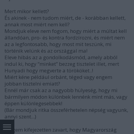
Mert mikor kellett?
És akinek - nem tudom miért, de - korábban kellett,
annak most miért nem kell?
Mondjuk eleve nem fogom, hogy miért a múltat kell
állandóan, pro- és kontra fordzírozni, és miért nem
az a legfontosabb, hogy most mit teszünk, mi
történik velünk és az országgal ma!
Eleve hibás az a gondolkodásmód, amely abból
indul ki, hogy “minket” bezzeg tisztelet illet, mert
Hunyadi hogy megverte a törököket..!
Miért kéne például orbánt, téged vagy engem
jobban tisztelni emiatt?
Ennél már csak az a nagyobb hülyeség, hogy mi
bármilyen módon különbek lennénk mint más, vagy
éppen különlegesebbek!
(Bár mondjuk ritka összeférhetelen népség vagyunk,
annyi szent...)
“Engem kifejezetten zavart, hogy Magyarország