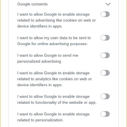
Google consents
De ne aggód, már csak pár hetet kell várnod, és
I want to allow Google to enable storage
fogod látni, mire is képes pártunk és kormányunk..!
related to advertising like cookies on web or
A jó hír az, hogy viktorkának már rohamsisakja is
device identifiers in apps.
van, nem csak golyóálló mellénye, szóval
aggodalmra semmi ok!
I want to allow my user data to be sent to
Google for online advertising purposes.
I want to allow Google to send me
Ballib Cenzúrázók Réme 27
personalized advertising.
8 éve
Budaházi és Morvai Krisztina mindig is igaz magyar
I want to allow Google to enable storage
related to analytics like cookies on web or
nemzetien érző igaz hazafiak voltak. Nincs is tehát
device identifiers in apps.
máshol helyük mint a Fideszben, Orbán Viktor
mellett. Ha a hazaáruló ballibeknek ez nem tetszik,
I want to allow Google to enable storage
akkor szerezzenek be ők is maguknak hasonló ritka
related to functionality of the website or app.
értékű magyarokat, akiknek gránátba kellene vésni a
nevüket.
I want to allow Google to enable storage
related to personalization.
Csak hogy hozzájuk nem állnak át se a Budaháziék,