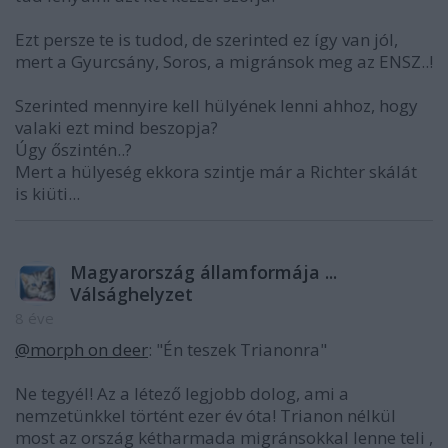
Ezt persze te is tudod, de szerinted ez így van jól,
mert a Gyurcsány, Soros, a migránsok meg az ENSZ..!
Szerinted mennyire kell hülyének lenni ahhoz, hogy
valaki ezt mind beszopja?
Úgy őszintén..?
Mert a hülyeség ekkora szintje már a Richter skálát
is kiüti...
Magyarország államformája ...
Válsághelyzet
8 éve
@morph on deer
: "Én teszek Trianonra"
Ne tegyél! Az a létező legjobb dolog, ami a
nemzetünkkel történt ezer év óta! Trianon nélkül
most az ország kétharmada migránsokkal lenne teli ,