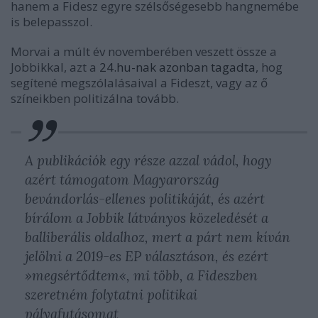
hanem a Fidesz egyre szélsőségesebb hangnemébe
is belepasszol.
Morvai a múlt év novemberében veszett össze a
Jobbikkal, azt a
24.hu-nak azonban tagadta
, hog
segítené megszólalásaival a Fideszt, vagy az ő
színeikben politizálna tovább.
A publikációk egy része azzal vádol, hogy
azért támogatom Magyarország
bevándorlás-ellenes politikáját, és azért
bírálom a Jobbik látványos közeledését a
balliberális oldalhoz, mert a párt nem kíván
jelölni a 2019-es EP választáson, és ezért
»megsértődtem«, mi több, a Fideszben
szeretném folytatni politikai
pályafutásomat