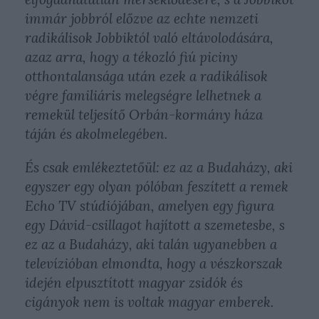
immár jobbról előzve az echte nemzeti
radikálisok Jobbiktól való eltávolodására,
azaz arra, hogy a tékozló fiú piciny
otthontalansága után ezek a radikálisok
végre familiáris melegségre lelhetnek a
remekül teljesítő Orbán-kormány háza
táján és akolmelegében.
És csak emlékeztetőül: ez az a Budaházy, aki
egyszer egy olyan pólóban feszített a remek
Echo TV stúdiójában, amelyen egy figura
egy Dávid-csillagot hajított a szemetesbe, s
ez az a Budaházy, aki talán ugyanebben a
televízióban elmondta, hogy a vészkorszak
idején elpusztított magyar zsidók és
cigányok nem is voltak magyar emberek.