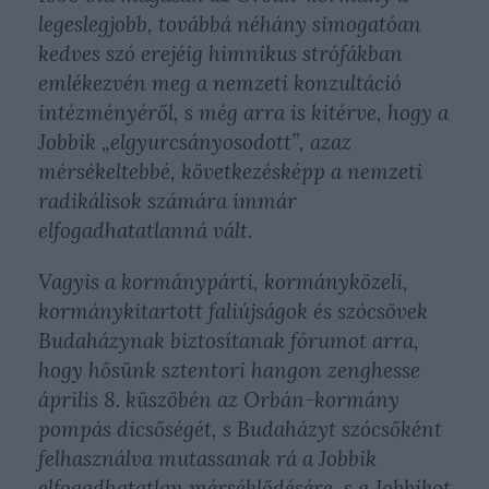
legeslegjobb, továbbá néhány simogatóan
kedves szó erejéig himnikus strófákban
emlékezvén meg a nemzeti konzultáció
intézményéről, s még arra is kitérve, hogy a
Jobbik „elgyurcsányosodott”, azaz
mérsékeltebbé, következésképp a nemzeti
radikálisok számára immár
elfogadhatatlanná vált.
Vagyis a kormánypárti, kormányközeli,
kormánykitartott faliújságok és szócsövek
Budaházynak biztosítanak fórumot arra,
hogy hősünk sztentori hangon zenghesse
április 8. küszöbén az Orbán-kormány
pompás dicsőségét, s Budaházyt szócsőként
felhasználva mutassanak rá a Jobbik
elfogadhatatlan mérséklődésére, s a Jobbikot