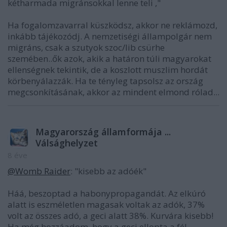
kétharmada migránsokkal lenne teli ,"
Ha fogalomzavarral küszködsz, akkor ne reklámozd,
inkább tájékozódj. A nemzetiségi állampolgár nem
migráns, csak a szutyok szoc/lib csürhe
szemében..ők azok, akik a határon túli magyarokat
ellenségnek tekintik, de a koszlott muszlim hordát
körbenyálazzák. Ha te tényleg tapsolsz az ország
megcsonkításának, akkor az mindent elmond rólad...
Magyarország államformája ...
Válsághelyzet
8 éve
@Womb Raider
: "kisebb az adóék"
Háá, beszoptad a habonypropagandát. Az elkúró
alatt is eszméletlen magasak voltak az adók, 37%
volt az összes adó, a geci alatt 38%. Kurvára kisebb!
Ha még hozzáadom, hogy a geci ellopta a fél