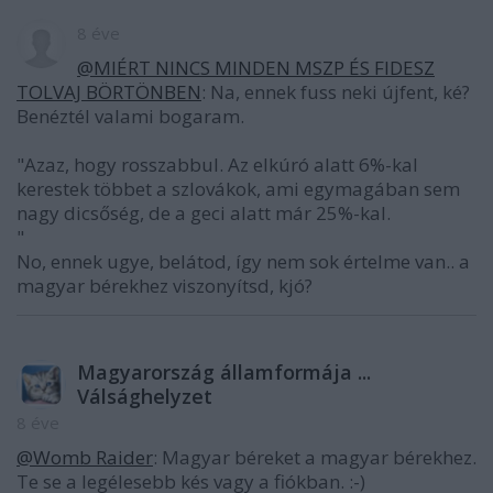
8 éve
@MIÉRT NINCS MINDEN MSZP ÉS FIDESZ
TOLVAJ BÖRTÖNBEN
: Na, ennek fuss neki újfent, ké?
Benéztél valami bogaram.
"Azaz, hogy rosszabbul. Az elkúró alatt 6%-kal
kerestek többet a szlovákok, ami egymagában sem
nagy dicsőség, de a geci alatt már 25%-kal.
"
No, ennek ugye, belátod, így nem sok értelme van.. a
magyar bérekhez viszonyítsd, kjó?
Magyarország államformája ...
Válsághelyzet
8 éve
@Womb Raider
: Magyar béreket a magyar bérekhez.
Te se a legélesebb kés vagy a fiókban. :-)