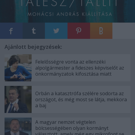
Ajánlott bejegyzések:
Felelősségre vonta az ellenzéki
alpolgármester a fideszes képviselőt az
önkormányzatok kifosztása miatt
Orbán a katasztrófa szélére sodorta az
országot, és még most se látja, mekkora
a baj
A magyar nemzet végtelen
bölcsességében olyan kormányt
választott, amely még egy mikrofont se