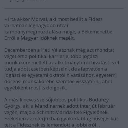
– írta akkor Morvai, aki most beállt a Fidesz
várhatóan legnagyobb utcai
kampánymegmozdulása mögé, a Békemenetbe.
Erről a
Magyar Időknek mesélt.
Decemberben a Heti Válasznak még azt mondta:
véget ért a politikai karrierje, több jogászi
munkaköre mellett az alkotmánybírói hivatást is el
tudja adott esetben képzelni, de alapvetően a
jogászi és egyetemi oktatói hivatásához, egyetemi
docensi munkakörébe szeretne visszatérni, ahol
egyébként most is dolgozik.
A másik neves szélsőjobbos politikus Budahzy
György, aki a
Mandinernek adott interjút
február
végén, majd a Schmitt Márida-féle
Figyelőnek
.
Ezekeben az interjúkban gyakorlatilag hűségesküt
tett a Fidesznek és lemondott a Jobbikról. .