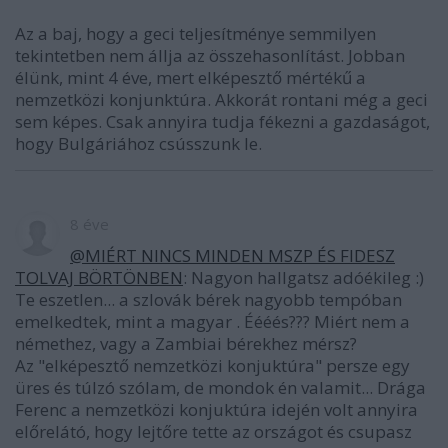
Az a baj, hogy a geci teljesítménye semmilyen
tekintetben nem állja az összehasonlítást. Jobban
élünk, mint 4 éve, mert elképesztő mértékű a
nemzetközi konjunktúra. Akkorát rontani még a geci
sem képes. Csak annyira tudja fékezni a gazdaságot,
hogy Bulgáriához csússzunk le.
8 éve
@MIÉRT NINCS MINDEN MSZP ÉS FIDESZ
TOLVAJ BÖRTÖNBEN
: Nagyon hallgatsz adóékileg :)
Te eszetlen... a szlovák bérek nagyobb tempóban
emelkedtek, mint a magyar . Éééés??? Miért nem a
némethez, vagy a Zambiai bérekhez mérsz?
Az "elképesztő nemzetközi konjuktúra" persze egy
üres és túlzó szólam, de mondok én valamit... Drága
Ferenc a nemzetközi konjuktúra idején volt annyira
előrelátó, hogy lejtőre tette az országot és csupasz