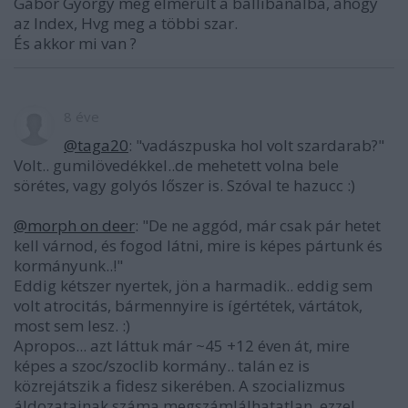
Gábor György meg elmerült a ballibanálba, ahogy
az Index, Hvg meg a többi szar.
És akkor mi van ?
8 éve
@taga20
: "vadászpuska hol volt szardarab?"
Volt.. gumilövedékkel..de mehetett volna bele
sörétes, vagy golyós lőszer is. Szóval te hazucc :)
@morph on deer
: "De ne aggód, már csak pár hetet
kell várnod, és fogod látni, mire is képes pártunk és
kormányunk..!"
Eddig kétszer nyertek, jön a harmadik.. eddig sem
volt atrocitás, bármennyire is ígértétek, vártátok,
most sem lesz. :)
Apropos... azt láttuk már ~45 +12 éven át, mire
képes a szoc/szoclib kormány.. talán ez is
közrejátszik a fidesz sikerében. A szocializmus
áldozatainak száma megszámlálhatatlan..ezzel