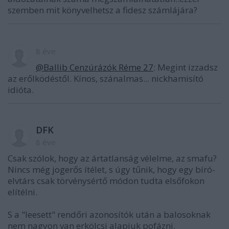
szemben mit könyvelhetsz a fidesz számlájára?
8 éve
@Ballib Cenzúrázók Réme 27
: Megint izzadsz
az erőlködéstől. Kínos, szánalmas... nickhamisító
idióta.
DFK
8 éve
Csak szólok, hogy az ártatlanság vélelme, az smafu?
Nincs még jogerős ítélet, s úgy tűnik, hogy egy bíró-
elvtárs csak törvénysértő módon tudta elsőfokon
elítélni.
S a "leesett" rendőri azonosítók után a balosoknak
nem nagyon van erkölcsi alapjuk pofázni.