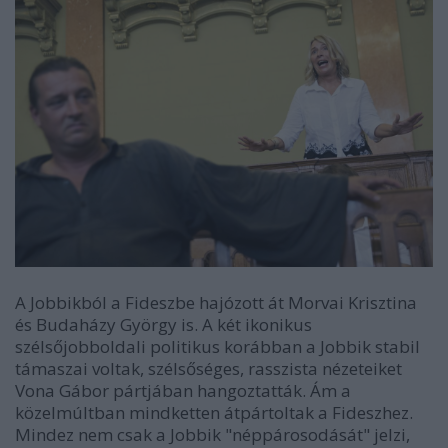
A Jobbikból a Fideszbe hajózott át Morvai Krisztina
és Budaházy György is. A két ikonikus
szélsőjobboldali politikus korábban a Jobbik stabil
támaszai voltak, szélsőséges, rasszista nézeteiket
Vona Gábor pártjában hangoztatták. Ám a
közelmúltban mindketten átpártoltak a Fideszhez.
Mindez nem csak a Jobbik "néppárosodását" jelzi,