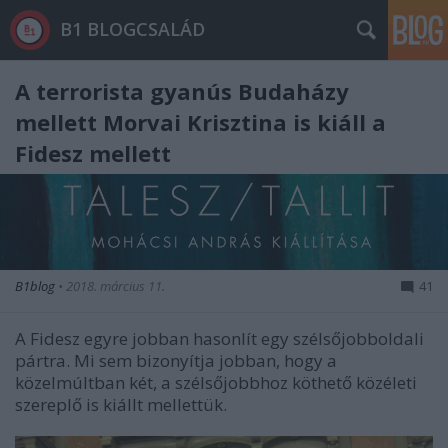
B1 BLOGCSALÁD
A terrorista gyanús Budaházy
mellett Morvai Krisztina is kiáll a
Fidesz mellett
B1blog
•
2018. március 11.
41
A Fidesz egyre jobban hasonlít egy szélsőjobboldali
pártra. Mi sem bizonyítja jobban, hogy a
közelmúltban két, a szélsőjobbhoz köthető közéleti
szereplő is kiállt mellettük.