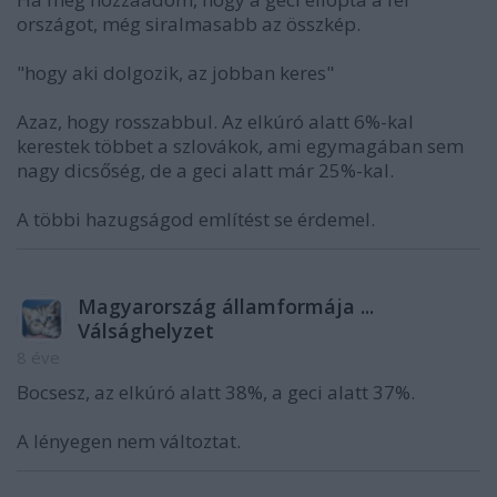
országot, még siralmasabb az összkép.
"hogy aki dolgozik, az jobban keres"
Azaz, hogy rosszabbul. Az elkúró alatt 6%-kal
kerestek többet a szlovákok, ami egymagában sem
nagy dicsőség, de a geci alatt már 25%-kal.
A többi hazugságod említést se érdemel.
Magyarország államformája ...
Válsághelyzet
8 éve
Bocsesz, az elkúró alatt 38%, a geci alatt 37%.
A lényegen nem változtat.