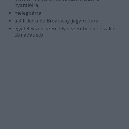
nyaralóira,
melegbárra,
a XIII. kerületi Broadway-jegyirodára;
egy televíziós személlyel szembeni erőszakos
támadás stb.