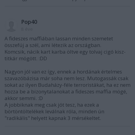
Pop40
8 éve
A fideszes maffiában lassan minden szemetet
összefúj a szél, ami létezik az országban.
Komcsik, nácik kart karba öltve egy tolvaj cigó kisz-
titkár mögött. :DD
Nagyon jól van ez így, ennek a hordának értelmes
szavazóbázisa már soha nem lesz. Mutogassák csak
sokat az ilyen Budaházy-féle terroristákat, ha ez nem
hozza be a bizonytalanokat a fideszes maffia mögé,
akkor semmi. :D
A jobbiknak meg csak jót tesz, ha ezek a
börtöntöltelékek leválnak róla, minden ún
"radikális" helyett kapnak 3 mérsékeltet.