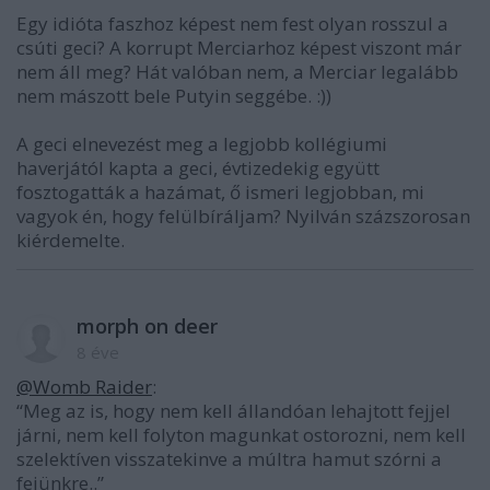
Egy idióta faszhoz képest nem fest olyan rosszul a
csúti geci? A korrupt Merciarhoz képest viszont már
nem áll meg? Hát valóban nem, a Merciar legalább
nem mászott bele Putyin seggébe. :))
A geci elnevezést meg a legjobb kollégiumi
haverjától kapta a geci, évtizedekig együtt
fosztogatták a hazámat, ő ismeri legjobban, mi
vagyok én, hogy felülbíráljam? Nyilván százszorosan
kiérdemelte.
morph on deer
8 éve
@Womb Raider
:
“Meg az is, hogy nem kell állandóan lehajtott fejjel
járni, nem kell folyton magunkat ostorozni, nem kell
szelektíven visszatekinve a múltra hamut szórni a
fejünkre..”