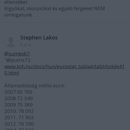
ellenzéket.
Kígyókat, skorpiókat és egyéb férgeket NEM
simogatunk.
Stephen Lakos
8 éve
@sumes67
:
"@putris72:
www.ksh.hu/docs/hun/eurostat_tablak/tabl/tsdde41
0.html
Államadósság millió euró:
2007 65 765
2008 72 349
2009 75 389
2010. 78 092
2011. 71 903
2012. 76 390