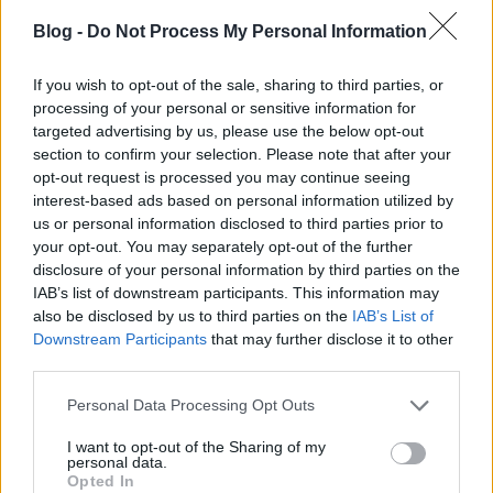
@putris72
:
Blog -
Do Not Process My Personal Information
Éljél álom világba,mert vezíred ezt akarja. :)
Majd mikor a lufi kippppukkkkkkkan,mert jóval
If you wish to opt-out of the sale, sharing to third parties, or
kevesebb eu-s pénzt adnak a vezíred jogállamisága
processing of your personal or sensitive information for
miatt,meg azért,mert akkora a gazdasági
targeted advertising by us, please use the below opt-out
motorunk,mint egy kisebb fajta trabi motorja,akkor
section to confirm your selection. Please note that after your
majd jöhetsz baromságokkal. :) A fidessz hívők is
opt-out request is processed you may continue seeing
szopnak majd keményen. :) Az lesz majd szép
interest-based ads based on personal information utilized by
világ,mer ez a xar el fogja lepni őket is,amit vitty
us or personal information disclosed to third parties prior to
kottyvasztot nekik. :) Mellesleg az elmúlt 4 évben
your opt-out. You may separately opt-out of the further
inkább a demokrácia leépítése,a jogállamiság
disclosure of your personal information by third parties on the
megtépázása,és a sok eu-s lové lopása volt a cél egy
IAB’s list of downstream participants. This information may
kis gyűlőlettel, a magyarok egymásnak hergelésével
also be disclosed by us to third parties on the
IAB’s List of
fúszerezve. :)
Downstream Participants
that may further disclose it to other
third parties.
Please note that this website/app uses one or more Google
Personal Data Processing Opt Outs
Kurt úrfi teutonordikus vezértroll
services and may gather and store information including but
not limited to your visit or usage behaviour. You may click to
I want to opt-out of the Sharing of my
8 éve
personal data.
grant or deny consent to Google and its third-party tags to
Opted In
@conchita wurst
: Aha. Majd most lesz kirúgva, mert
use your data for below specified purposes in below Google