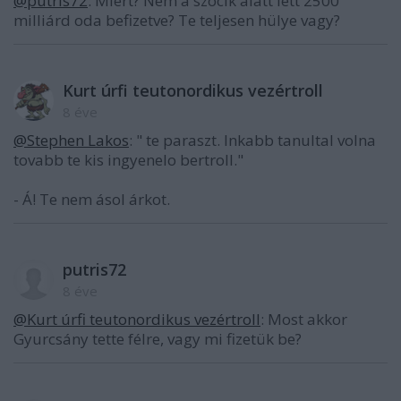
@putris72
: Miért? Nem a szocik alatt lett 2500
milliárd oda befizetve? Te teljesen hülye vagy?
Kurt úrfi teutonordikus vezértroll
8 éve
@Stephen Lakos
: " te paraszt. Inkabb tanultal volna
tovabb te kis ingyenelo bertroll."
- Á! Te nem ásol árkot.
putris72
8 éve
@Kurt úrfi teutonordikus vezértroll
: Most akkor
Gyurcsány tette félre, vagy mi fizetük be?