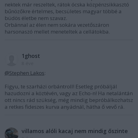
nektek már reszeltek, rátok ócska közpénzsikkasztó
bűnözőkre értelmes, becsületes magyar többé a
büdös életbe nem szavaz.
Orbánnal az élen nem sokára vezetőszáron
harsonaszó mellet meneteltek a cellátokba.
1ghost
8 éve
@Stephen Lakos
:
Figyu, te szarházi orbántroll! Esetleg próbáljál
hazudozni a köztévén, vagy az Echo-n! Ha netalántán
ott nincs rád szükség, még mindig bepróbálkozhatsz
a retkes fideszes kurva anyádnál, hátha ő vevő rá.
villamos alóli kacaj nem mindig őszinte