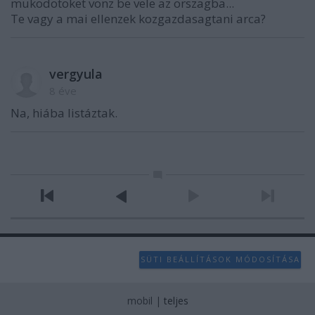
mukodotoket vonz be vele az orszagba...
Te vagy a mai ellenzek kozgazdasagtani arca?
vergyula
8 éve
Na, hiába listáztak.
SÜTI BEÁLLÍTÁSOK MÓDOSÍTÁSA
mobil
|
teljes