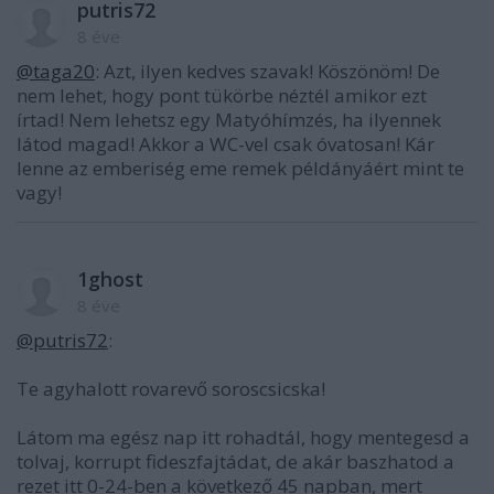
putris72
8 éve
@taga20
: Azt, ilyen kedves szavak! Köszönöm! De
nem lehet, hogy pont tükörbe néztél amikor ezt
írtad! Nem lehetsz egy Matyóhímzés, ha ilyennek
látod magad! Akkor a WC-vel csak óvatosan! Kár
lenne az emberiség eme remek példányáért mint te
vagy!
1ghost
8 éve
@putris72
:
Te agyhalott rovarevő soroscsicska!
Látom ma egész nap itt rohadtál, hogy mentegesd a
tolvaj, korrupt fideszfajtádat, de akár baszhatod a
rezet itt 0-24-ben a következő 45 napban, mert