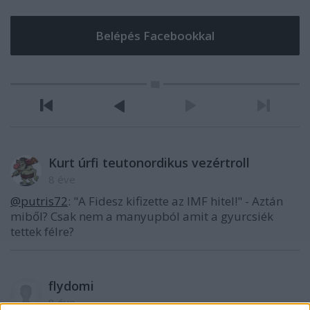
Kurt úrfi teutonordikus vezértroll
8 éve
@putris72
: "A Fidesz kifizette az IMF hitel!" - Aztán
miből? Csak nem a manyupból amit a gyurcsiék
tettek félre?
flydomi
8 éve