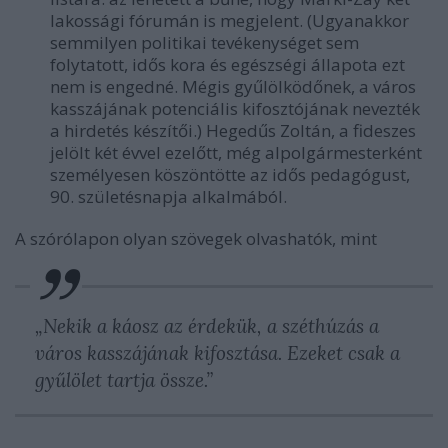
lakossági fórumán is megjelent. (Ugyanakkor
semmilyen politikai tevékenységet sem
folytatott, idős kora és egészségi állapota ezt
nem is engedné. Mégis gyűlölködőnek, a város
kasszájának potenciális kifosztójának nevezték
a hirdetés készítői.) Hegedűs Zoltán, a fideszes
jelölt két évvel ezelőtt, még alpolgármesterként
személyesen köszöntötte az idős pedagógust,
90. születésnapja alkalmából.
A szórólapon olyan szövegek olvashatók, mint
„Nekik a káosz az érdekük, a széthúzás a
város kasszájának kifosztása. Ezeket csak a
gyűlölet tartja össze.”