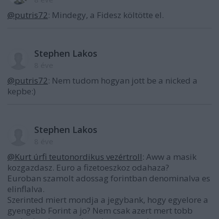
@putris72
: Mindegy, a Fidesz költötte el.
Stephen Lakos
8 éve
@putris72
: Nem tudom hogyan jott be a nicked a
kepbe:)
Stephen Lakos
8 éve
@Kurt úrfi teutonordikus vezértroll
: Aww a masik
kozgazdasz. Euro a fizetoeszkoz odahaza?
Euroban szamolt adossag forintban denominalva es
elinflalva.
Szerinted miert mondja a jegybank, hogy egyelore a
gyengebb Forint a jo? Nem csak azert mert tobb