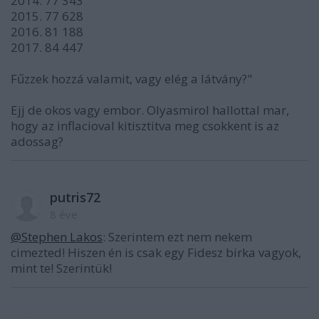
2014. 77 343
2015. 77 628
2016. 81 188
2017. 84 447
Fűzzek hozzá valamit, vagy elég a látvány?"
Ejj de okos vagy embor. Olyasmirol hallottal mar,
hogy az inflacioval kitisztitva meg csokkent is az
adossag?
putris72
8 éve
@Stephen Lakos
: Szerintem ezt nem nekem
cimezted! Hiszen én is csak egy Fidesz birka vagyok,
mint te! Szerintük!