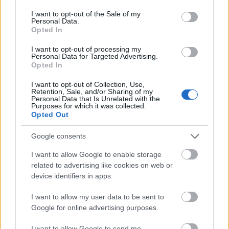
a Thyssenkrupp kirúgta a T szörnyeket a szar
consent section.
I want to opt-out of the Sale of my
munka miatt és a cégcsoportnál ezerszámra küldik
Personal Data.
el a dolgozókat.
Opted In
I want to opt-out of processing my
Personal Data for Targeted Advertising.
Opted In
Kurt úrfi teutonordikus vezértroll
8 éve
I want to opt-out of Collection, Use,
Retention, Sale, and/or Sharing of my
@conchita wurst
: Nem csökken az adósság. Ebből is
Personal Data that Is Unrelated with the
Purposes for which it was collected.
látszik hogy fingod nincs a tényekről. Az adósság
Opted Out
forintban és euróban számolva is rendesen nőtt.
Google consents
I want to allow Google to enable storage
putris72
related to advertising like cookies on web or
8 éve
device identifiers in apps.
@Kurt úrfi teutonordikus vezértroll
: Gyurcsány tette
I want to allow my user data to be sent to
félre? Én nem vagyok tisztában a dolgokkal? Érted is
Google for online advertising purposes.
amiket le írtál! A hülyeség nem tény! Hinni benne
meg nem azt jelenti, hogy tisztában vagy a tényekkel!
I want to allow Google to send me