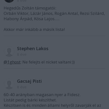
8 éve
Hegedűs Zoltán támogatói:
Orbán Viktor, Lázár János, Rogán Antal, Rezsi Szilárd,
Habony Árpád, Kósa Lajos.....
Akkor már inkább a másik lista!
Stephen Lakos
8 éve
@1ghost
: Ne felejts el nicket valtani:))
Gacsaj Pisti
8 éve
60-40 arányban magasan nyer a Fidesz.
Listát pedig bárki készíthet.
Készítsen is és minden állami helyről zavarják el az