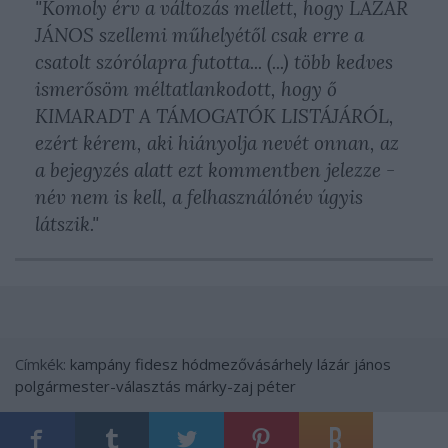
"Komoly érv a változás mellett, hogy LÁZÁR
JÁNOS szellemi műhelyétől csak erre a
csatolt szórólapra futotta... (...) több kedves
ismerősöm méltatlankodott, hogy ő
KIMARADT A TÁMOGATÓK LISTÁJÁRÓL,
ezért kérem, aki hiányolja nevét onnan, az
a bejegyzés alatt ezt kommentben jelezze -
név nem is kell, a felhasználónév úgyis
látszik."
Címkék:
kampány
fidesz
hódmezővásárhely
lázár jános
polgármester-választás
márky-zaj péter