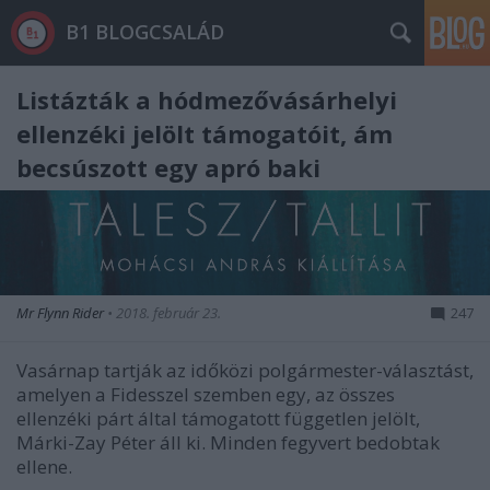
B1 BLOGCSALÁD
Listázták a hódmezővásárhelyi
ellenzéki jelölt támogatóit, ám
becsúszott egy apró baki
Mr Flynn Rider
•
2018. február 23.
247
Vasárnap tartják az időközi polgármester-választást,
amelyen a Fidesszel szemben egy, az összes
ellenzéki párt által támogatott független jelölt,
Márki-Zay Péter áll ki. Minden fegyvert bedobtak
ellene.