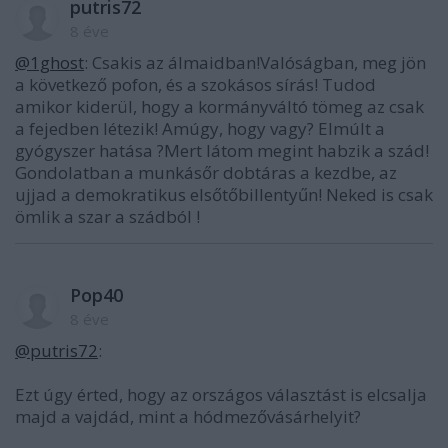
putris72
8 éve
@1ghost
: Csakis az álmaidban!Valóságban, meg jön
a következő pofon, és a szokásos sírás! Tudod
amikor kiderül, hogy a kormányváltó tömeg az csak
a fejedben létezik! Amúgy, hogy vagy? Elmúlt a
gyógyszer hatása ?Mert látom megint habzik a szád!
Gondolatban a munkásőr dobtáras a kezdbe, az
ujjad a demokratikus elsőtőbillentyűn! Neked is csak
ömlik a szar a szádból !
Pop40
8 éve
@putris72
:
Ezt úgy érted, hogy az országos választást is elcsalja
majd a vajdád, mint a hódmezővásárhelyit?