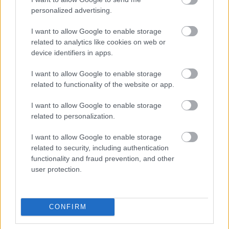
Nem értitek, hogy az autópályán mindenki szembe
personalized advertising.
jön veletek! Tuti biztos mindenki, hülye, de ti a
mütyürke többség tis tudjátok a tutit! Igaz, hogy
I want to allow Google to enable storage
ezeket a tényeket a többség másképp látja, érzi, és
related to analytics like cookies on web or
tudja, de titeket ez nem zavar !Kíváncsi leszek majd a
device identifiers in apps.
választások után mit fogtok kitalálni! Mert a nagy
pofára esésre kell majd valami!
I want to allow Google to enable storage
related to functionality of the website or app.
I want to allow Google to enable storage
Kuviklacz
related to personalization.
8 éve
I want to allow Google to enable storage
@conchita wurst
: Na most hallgass el, mert csak
related to security, including authentication
égeted magad a fogalmatlanságoddal.
functionality and fraud prevention, and other
user protection.
Stephen Lakos
8 éve
CONFIRM
@taga20
: