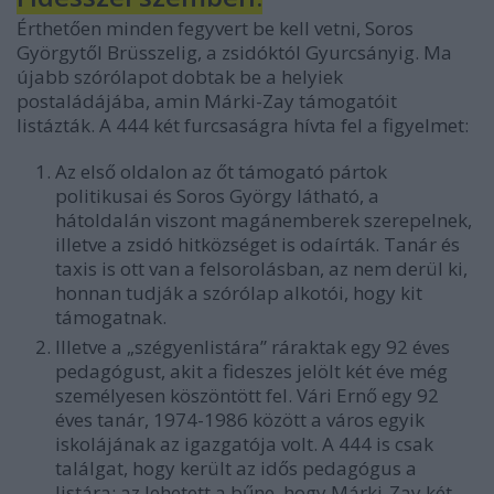
Érthetően minden fegyvert be kell vetni, Soros
Györgytől Brüsszelig, a zsidóktól Gyurcsányig. Ma
újabb szórólapot dobtak be a helyiek
postaládájába, amin Márki-Zay támogatóit
listázták. A 444 két furcsaságra hívta fel a figyelmet:
Az első oldalon az őt támogató pártok
politikusai és Soros György látható, a
hátoldalán viszont magánemberek szerepelnek,
illetve a zsidó hitközséget is odaírták. Tanár és
taxis is ott van a felsorolásban, az nem derül ki,
honnan tudják a szórólap alkotói, hogy kit
támogatnak.
Illetve a „szégyenlistára” ráraktak egy 92 éves
pedagógust, akit a fideszes jelölt két éve még
személyesen köszöntött fel. Vári Ernő egy 92
éves tanár, 1974-1986 között a város egyik
iskolájának az igazgatója volt. A 444 is csak
találgat, hogy került az idős pedagógus a
listára: az lehetett a bűne, hogy Márki-Zay két