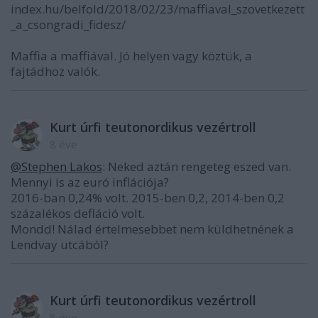
index.hu/belfold/2018/02/23/maffiaval_szovetkezett
_a_csongradi_fidesz/
Maffia a maffiával. Jó helyen vagy köztük, a
fajtádhoz valók.
Kurt úrfi teutonordikus vezértroll
8 éve
@Stephen Lakos
: Neked aztán rengeteg eszed van.
Mennyi is az euró inflációja?
2016-ban 0,24% volt. 2015-ben 0,2, 2014-ben 0,2
százalékos defláció volt.
Mondd! Nálad értelmesebbet nem küldhetnének a
Lendvay utcából?
Kurt úrfi teutonordikus vezértroll
8 éve