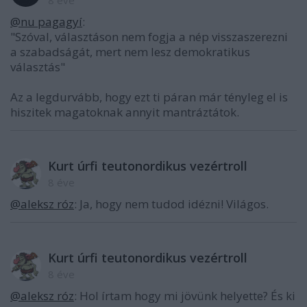
@nu pagagyí
:
"Szóval, választáson nem fogja a nép visszaszerezni
a szabadságát, mert nem lesz demokratikus
választás"
Az a legdurvább, hogy ezt ti páran már tényleg el is
hiszitek magatoknak annyit mantráztátok.
Kurt úrfi teutonordikus vezértroll
8 éve
@aleksz róz
: Ja, hogy nem tudod idézni! Világos.
Kurt úrfi teutonordikus vezértroll
8 éve
@aleksz róz
: Hol írtam hogy mi jövünk helyette? És ki