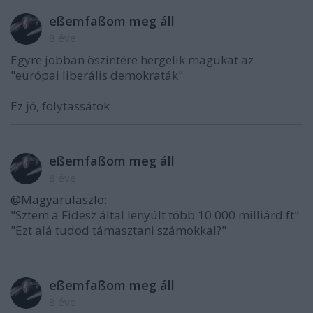
eßemfaßom meg áll
8 éve
Egyre jobban öszintére hergelik magukat az
"európai liberális demokraták"
Ez jó, folytassátok
eßemfaßom meg áll
8 éve
@Magyarulaszlo
:
"Sztem a Fidesz által lenyúlt több 10 000 milliárd ft"
"Ezt alá tudod támasztani számokkal?"
eßemfaßom meg áll
8 éve