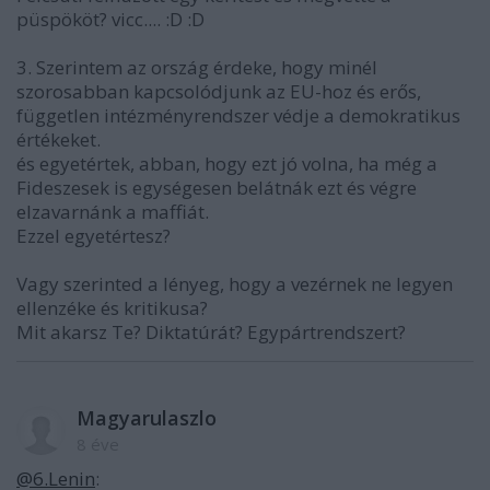
püspököt? vicc.... :D :D
3. Szerintem az ország érdeke, hogy minél
szorosabban kapcsolódjunk az EU-hoz és erős,
független intézményrendszer védje a demokratikus
értékeket.
és egyetértek, abban, hogy ezt jó volna, ha még a
Fideszesek is egységesen belátnák ezt és végre
elzavarnánk a maffiát.
Ezzel egyetértesz?
Vagy szerinted a lényeg, hogy a vezérnek ne legyen
ellenzéke és kritikusa?
Mit akarsz Te? Diktatúrát? Egypártrendszert?
Magyarulaszlo
8 éve
@6.Lenin
: