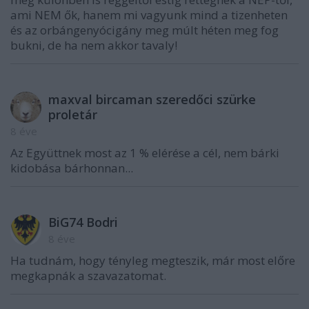
ami NEM ők, hanem mi vagyunk mind a tizenheten
és az orbángenyócigány meg múlt héten meg fog
bukni, de ha nem akkor tavaly!
maxval bircaman szeredőci szürke
proletár
8 éve
Az Együttnek most az 1 % elérése a cél, nem bárki
kidobása bárhonnan...
BiG74 Bodri
8 éve
Ha tudnám, hogy tényleg megteszik, már most előre
megkapnák a szavazatomat.