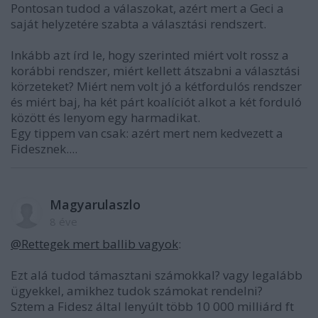
Pontosan tudod a válaszokat, azért mert a Geci a
saját helyzetére szabta a választási rendszert.
Inkább azt írd le, hogy szerinted miért volt rossz a
korábbi rendszer, miért kellett átszabni a választási
körzeteket? Miért nem volt jó a kétfordulós rendszer
és miért baj, ha két párt koalíciót alkot a két forduló
között és lenyom egy harmadikat.
Egy tippem van csak: azért mert nem kedvezett a
Fidesznek....
Magyarulaszlo
8 éve
@Rettegek mert ballib vagyok
:
Ezt alá tudod támasztani számokkal? vagy legalább
ügyekkel, amikhez tudok számokat rendelni?
Sztem a Fidesz által lenyúlt több 10 000 milliárd ft