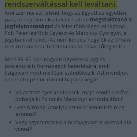
rendszerváltással kell leváltani.
Ami szerinte azt jelenti, hogy az Együtt az egyetlen
párt, amely demokrataként bátran
megszakítaná a
jogfolytonosságot
és feles többséggel elhajtaná
Polt Péter legfőbb ügyészt és Matolcsy Györgyöt, a
jegybank elnökét. (Az nem kérdés, hogy ők az Orbán-
rezsim támaszai, hatalmának forrásai,
főleg Polt
.)
Mert 89-90-ben nagyon ügyeltek a jogi és
procedurális formaságok betartására, amit
Szigetvári most mellőzni szándékozik.
Azt mondjuk
nehéz elképzelni, miként hajtaná végre.
Választást nyer az ellenzék, majd rendőri erővel
dobatja ki Poltot és Matolcsyt az irodájából?
Lesz bíróság, amelyik ezt nem semmisíti meg
azonnal?
Vagy egyszersmind a bíróságokat is kontroll alá
vonná?