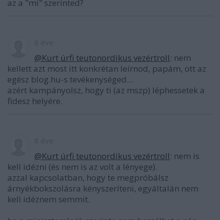
az a "mi" szerinted?
8 éve
@Kurt úrfi teutonordikus vezértroll
: nem
kellett azt most itt konkrétan leírnod, papám, ott az
egész blog.hu-s tevékenységed...
azért kampányolsz, hogy ti (az mszp) léphessetek a
fidesz helyére.
8 éve
@Kurt úrfi teutonordikus vezértroll
: nem is
kell idézni (és nem is az volt a lényege).
azzal kapcsolatban, hogy te megpróbálsz
árnyékbokszolásra kényszeríteni, egyáltalán nem
kell idéznem semmit.