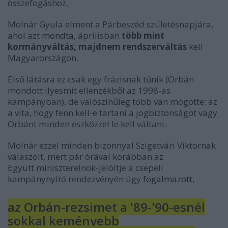
összefogáshoz.
Molnár Gyula elment a Párbeszéd születésnapjára,
ahol azt
mondta
, áprilisban
több mint
kormányváltás, majdnem rendszerváltás
kell
Magyarországon.
Első látásra ez csak egy frázisnak tűnik (Orbán
mondott ilyesmit ellenzékből az 1998-as
kampányban), de valószínűleg több van mögötte: az
a vita, hogy fenn kell-e tartani a jogbiztonságot vagy
Orbánt minden eszközzel le kell váltani.
Molnár ezzel minden bizonnyal Szigetvári Viktornak
válaszolt, mert pár órával korábban az
Együtt
miniszterelnök-jelöltje a csepeli
kampánynyitó rendezvényén úgy
fogalmazott
,
az Orbán-rezsimet a '89-'90-esnél
sokkal keményebb