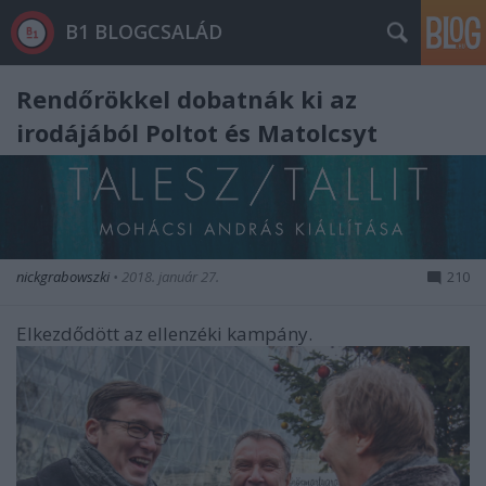
B1 BLOGCSALÁD
Rendőrökkel dobatnák ki az
irodájából Poltot és Matolcsyt
nickgrabowszki
•
2018. január 27.
210
Elkezdődött az ellenzéki kampány.