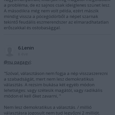
a probléma, de ez sajnos csak ideiglenes szünet lesz.
A másodikra még nem volt példa, ezért mászik
mindig vissza a pöcegödörből a népet szarnak
tekintő feudális eszmerendszer az elmaradhatatlan
erőszakkal és ostobasággal.
6.Lenin
8 éve
@nu pagagyí
:
"Szóval, választáson nem fogja a nép visszaszerezni
a szabadságát, mert nem lesz demokratikus
választás. A rezsim bukása két egyéb módon
lehetséges: vagy szétesik magától, vagy radikális
módon el kell őket zavarni, "
Nem lesz demokratikus a választás. / millió
választásra jogosult nem tud legyőzni 2 milliót.