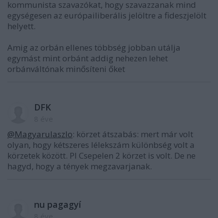
kommunista szavazókat, hogy szavazzanak mind
egységesen az európailiberális jelöltre a fideszjelölt
helyett.
Amig az orbán ellenes többség jobban utálja
egymást mint orbánt addig nehezen lehet
orbánváltónak minősíteni őket
DFK
8 éve
@Magyarulaszlo
: körzet átszabás: mert már volt
olyan, hogy kétszeres lélekszám különbség volt a
körzetek között. Pl Csepelen 2 körzet is volt. De ne
hagyd, hogy a tények megzavarjanak.
nu pagagyí
8 éve