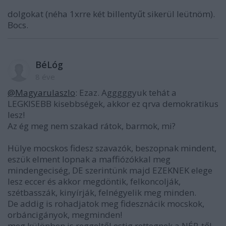
dolgokat (néha 1xrre két billentyűt sikerül leütnöm).
Bocs.
BéLóg
8 éve
@Magyarulaszlo
: Ezaz. Agggggyuk tehát a
LEGKISEBB kisebbségek, akkor ez qrva demokratikus
lesz!
Az ég meg nem szakad rátok, barmok, mi?
Hülye mocskos fidesz szavazók, beszopnak mindent,
eszük elment lopnak a maffiózókkal meg
mindengeciség, DE szerintünk majd EZEKNEK elege
lesz eccer és akkor megdöntik, felkoncolják,
szétbasszák, kinyírják, felnégyelik meg minden.
De addig is rohadjatok meg fidesznácik mocskok,
orbáncigányok, megminden!
meg különben is reggeltől estig rettegnek a NÉP-től,