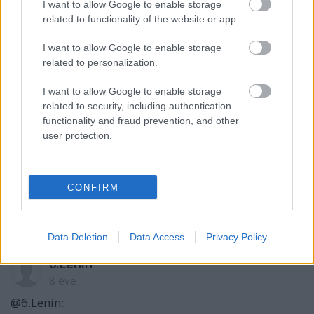
I want to allow Google to enable storage
független intézményrendszer védje a demokratikus
related to functionality of the website or app.
értékeket.
és egyetértek, abban, hogy ezt jó volna, ha még a
I want to allow Google to enable storage
Fideszesek is egységesen belátnák ezt és végre
related to personalization.
elzavarnánk a maffiát.
Ezzel egyetértesz?"
I want to allow Google to enable storage
related to security, including authentication
Igen 1etértek. Orbán is ezt mondja már néhány éve.
functionality and fraud prevention, and other
user protection.
Erős, független vezetés kéne az EU vezetésébe, aztán
lehetne tisztogatni a Fideszben is.
(mellesleg eddig mindenkit ki is rúgtak a Fideszből,
CONFIRM
akik tényleg köztörvényes dogojkat műveltek, és nem
kívánságlista alapján)
Data Deletion
Data Access
Privacy Policy
6.Lenin
8 éve
@6.Lenin
: