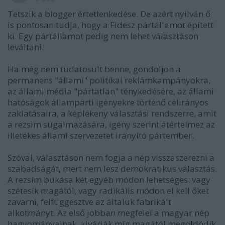
Tetszik a blogger értetlenkedése. De azért nyilván ő
is pontosan tudja, hogy a Fidesz pártállamot épített
ki. Egy pártállamot pedig nem lehet választáson
leváltani.
Ha még nem tudatosult benne, gondoljon a
permanens "állami" politikai reklámkampányokra,
az állami média "pártatlan" ténykedésére, az állami
hatóságok állampárti igényekre történő célirányos
zaklatásaira, a képlékeny választási rendszerre, amit
a rezsim sugalmazására, igény szerint átértelmez az
illetékes állami szervezetet irányító pártember.
Szóval, választáson nem fogja a nép visszaszerezni a
szabadságát, mert nem lesz demokratikus választás.
A rezsim bukása két egyéb módon lehetséges: vagy
szétesik magától, vagy radikális módon el kell őket
zavarni, felfüggesztve az általuk fabrikált
alkotmányt. Az első jobban megfelel a magyar nép
hagyományainak, kivárják míg magától megoldódik