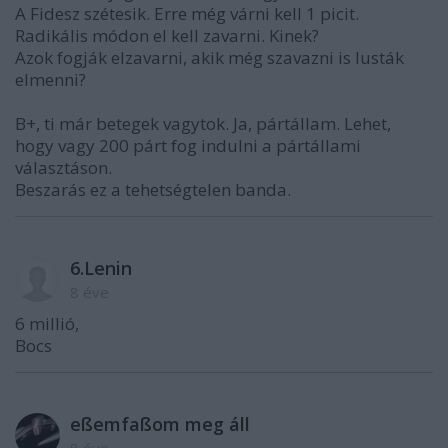
A Fidesz szétesik. Erre még várni kell 1 picit.
Radikális módon el kell zavarni. Kinek?
Azok fogják elzavarni, akik még szavazni is lusták
elmenni?
B+, ti már betegek vagytok. Ja, pártállam. Lehet,
hogy vagy 200 párt fog indulni a pártállami
választáson.
Beszarás ez a tehetségtelen banda.
6.Lenin
8 éve
6 millió,
Bocs
eßemfaßom meg áll
8 éve