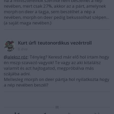
ha a miniszterelnök szerinte nem beszélhet a nép
nevében, mert csak 27%, akkor az a párt, amelynek
morph on deer a tagja, sem beszélhet a nép a
nevében, morph on deer pedig bekussolhat szépen...
(a saját maga nevében.)
Kurt úrfi teutonordikus vezértroll
8 éve
@aleksz róz
: Tényleg? Keresd már elő hol írtam hogy
én mszp szavazó vagyok! Te vagy az aki kitalálsz
valamit és azt hajtogatod, megpróbálva más
szájába adni.
Mellesleg morph on deer pártja hol nyilatkozta hogy
a nép nevében beszél?