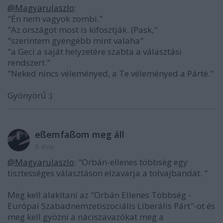
@Magyarulaszlo
:
"Én nem vagyok zombi."
"Az országot most is kifosztják. (Pask,"
"szerintem gyengébb mint valaha"
"a Geci a saját helyzetére szabta a választási
rendszert."
"Neked nincs véleményed, a Te véleményed a Párté."
Gyönyörű :)
eßemfaßom meg áll
8 éve
@Magyarulaszlo
: "Orbán-ellenes többség egy
tisztességes választáson elzavarja a tolvajbandát. "
Meg kell alakítani az "Orbán Ellenes Többség -
Európai Szabadnemzetiszociális Liberális Párt"-ot és
meg kell gyözni a náciszavazókat meg a