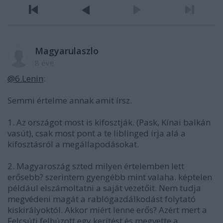
Magyarulaszlo
8 éve
@6.Lenin
:
Semmi értelme annak amit írsz.
1. Az országot most is kifosztják. (Pask, Kínai balkán
vasút), csak most pont a te liblinged írja alá a
kifosztásról a megállapodásokat.
2. Magyaroszág szted milyen értelemben lett
erősebb? szerintem gyengébb mint valaha. képtelen
például elszámoltatni a saját vezetőit. Nem tudja
megvédeni magát a rablógazdálkodást folytató
kiskirályoktól. Akkor miért lenne erős? Azért mert a
Felcsúti felhúzott egy kerítést és megvette a