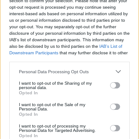
pártoknak, akik ilyenformán zsarolási
section to confirm your selection. Please note that after your
potenciáljuknál fogva kormányztai tényező lehettek,
opt-out request is processed you may continue seeing
és a többségre erőszakolhatták a törpe minoritás
interest-based ads based on personal information utilized by
által támogatott agybeteg faszságukat.
us or personal information disclosed to third parties prior to
your opt-out. You may separately opt-out of the further
disclosure of your personal information by third parties on the
Most csak az kormányozhat, akit a válastók
IAB’s list of downstream participants. This information may
többséger támogat.
also be disclosed by us to third parties on the
IAB’s List of
Megjegyzem a kompenzációkat tekintve valahol a
Downstream Participants
that may further disclose it to other
középmezőnyben vagyubk az EU-t nézve. Az
third parties.
Angoloknál alig van kompenzáció, a Németeknél van
a legtöbb. Mi valahol középen vagyunk.
Please note that this website/app uses one or more Google
Personal Data Processing Opt Outs
Hogy a ballibek ezokból szopnak az mellékes.
services and may gather and store information including but
not limited to your visit or usage behaviour. You may click to
I want to opt-out of the Sharing of my
personal data.
grant or deny consent to Google and its third-party tags to
Opted In
use your data for below specified purposes in below Google
Rettegek mert ballib vagyok
consent section.
I want to opt-out of the Sale of my
8 éve
Personal Data.
Opted In
@Magyarulaszlo
:
Mi ttámasszak alá ?
I want to opt-out of processing my
Personal Data for Targeted Advertising.
Opted In
Ugyanazokat a közbeszerzéseket, amit eddig a