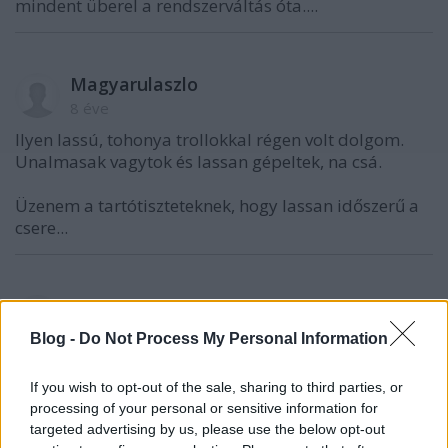
mindent überel a rendszerváltás óta....
Magyarulaszlo
8 éve
Ilyen lassú, tohonya trollokkal régen volt dolgom.
Unalmasak vagytok és lassan gépeltek, na csá.
Üzenem a tartótiszteteknek, hogy lassan időszerű a
csere...
Rettegek mert ballib vagyok
8 éve
Blog -
Do Not Process My Personal Information
@Magyarulaszlo
:
If you wish to opt-out of the sale, sharing to third parties, or
A kétfordulós zsarolós rendszer csak az
processing of your personal or sensitive information for
ügyeskedőknek kedvezett, az SZDSZ féle törpe
targeted advertising by us, please use the below opt-out