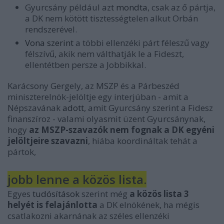
Gyurcsány például azt
mondta
, csak az ő pártja,
a DK nem kötött tisztességtelen alkut Orbán
rendszerével.
Vona szerint
a többi ellenzéki párt féleszű vagy
félszívű, akik nem válthatják le a Fideszt,
ellentétben persze a Jobbikkal.
Karácsony Gergely, az MSZP és a Párbeszéd
miniszterelnök-jelöltje egy interjúban - amit a
Népszavának
adott
, amit Gyurcsány szerint a Fidesz
finanszíroz - valami olyasmit üzent Gyurcsánynak,
hogy
az MSZP-szavazók nem fognak a DK egyéni
jelöltjeire szavazni
, hiába koordináltak tehát a
pártok,
jobb lenne a közös lista.
Egyes
tudósítások
szerint még
a közös lista 3
helyét is felajánlotta
a DK elnökének, ha mégis
csatlakozni akarnának az széles ellenzéki