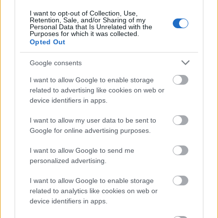
Strabag, és Alstom nyertek, a Simornak, Alstomnak
I want to opt-out of Collection, Use,
utalt 100 millákért, Medgyessy féle
Retention, Sale, and/or Sharing of my
Personal Data that Is Unrelated with the
becsületrendekért cserébe, ma Mészáros és Garancsi
Purposes for which it was collected.
nyeri ingyen.
Opted Out
Ugyanúgy verseny nélkül.
Google consents
A különbség annyi, hogy ők itt adóznak, itt
I want to allow Google to enable storage
alkalmaznak embereket, és a nyereségük egy részét
related to advertising like cookies on web or
is itt költik el, szöges ellentétben az Alstommal és
device identifiers in apps.
Starabaggal akik postafordultával vitték haza az
Uniós pénzeket az elkúrók alatt.
I want to allow my user data to be sent to
Google for online advertising purposes.
I want to allow Google to send me
6.Lenin
personalized advertising.
8 éve
@Magyarulaszlo
:
I want to allow Google to enable storage
related to analytics like cookies on web or
"3. Szerintem az ország érdeke, hogy minél
device identifiers in apps.
szorosabban kapcsolódjunk az EU-hoz és erős,