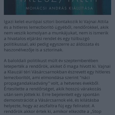
Igazi kelet-európai sztori bontakozik ki Vajnai Attila
és a hitleres lemezborító ügyéből, rendőrökkel, akik
nem veszik komolyan a munkájukat, nem is ismerik
a hivatalos eljárási rendet és egy túlbuzgó
politikussal, aki pedig egyszerre az áldozata és
haszonélvezője is a sztorinak.
A baloldali politikust múlt év szeptemberében
leteperték a rendőrök, akiket ő maga hívott ki. Vajnai
a Klauzál téri Vásárcsarnokban észrevett egy hitleres
lemezborítót, ami elmondása szerint "náci
propagandakiadvány" volt, a hetvenes évekből.
Értesítette a rendőrséget, akik hosszú várakozás
után sem jöttek ki. Erre bejelentett egy spontán
demonstrációt a Vásárcsarnok elé, és kilátásba
helyezte, hogy az aszfaltra fúj egy feliratot. A
rendőrök akkor értek ki, amikor elkezdte a „Stop