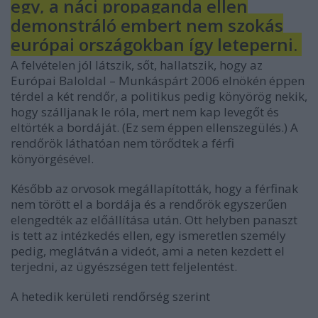
egy, a náci propaganda ellen
demonstráló embert nem szokás
európai országokban így leteperni.
A felvételen jól látszik, sőt, hallatszik, hogy az
Európai Baloldal – Munkáspárt 2006 elnökén éppen
térdel a két rendőr, a politikus pedig könyörög nekik,
hogy szálljanak le róla, mert nem kap levegőt és
eltörték a bordáját. (Ez sem éppen ellenszegülés.) A
rendőrök láthatóan nem törődtek a férfi
könyörgésével.
Később az orvosok megállapították, hogy a férfinak
nem törött el a bordája és a rendőrök egyszerűen
elengedték az előállítása után. Ott helyben panaszt
is tett az intézkedés ellen, egy ismeretlen személy
pedig, meglátván a videót, ami a neten kezdett el
terjedni, az ügyészségen tett feljelentést.
A hetedik kerületi rendőrség szerint