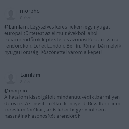
morpho
8 éve
@Lamlam
: Légyszíves keres nekem egy nyugat
európai tüntetést az elmúlt évekből, ahol
rohamrendőrök léptek fel és azonosító szám van a
rendőrökön. Lehet London, Berlin, Róma, bármelyik
nyugati ország. Köszönettel várom a képet!
Lamlam
8 éve
@morpho
:
A hatalom kiszolgálóit mindenütt védik ,bármilyen
durva is .Azonosító nélkül könnyebb.Bevallom nem
kerestem fotókat , az is lehet hogy sehol nem
használnak azonosítót arendőrök.