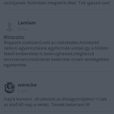
oszoljanak. Különben megverik őket. Tök igazad van!
Lamlam
8 éve
@morpho
:
Roppant szakszerű volt az intézkedés.Azonosító
nélküli egyenruhások egyformák voltak,így a földön
fekvő emberekbe is belerughattak,méghozzá
tervszerüen,módszeres bekerítve izraeli vendégekkel
egyetembe.
werecke
8 éve
Hajrá komám , drukkolok az éhségsztrájkhoz ! Csak
az első 60 nap a nehéz. Tessék betartani !!!!