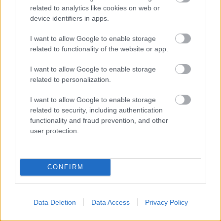
a második, fatális hibát: nem kérték ki a felvételeket,
related to analytics like cookies on web or
hanem a saját mobiljukkal videózták le, amit a
device identifiers in apps.
monitoron láttak.
Ebből lett az újabb botrány. Sőt,
Vajnai szerint két felvétel is kering az ügyről és az
I want to allow Google to enable storage
egyiket meg is vágták. Ez a két felvétel a rendőrség
related to functionality of the website or app.
és az ügyészség között kering, a nyomozati
anyagokban viszont csak egyre hivatkoznak, de az
I want to allow Google to enable storage
sem világos, miért.
related to personalization.
A politikus a mai sajtótájékoztatóján bejelentette:
I want to allow Google to enable storage
éhségsztrájkba kezd, hogy kiadják neki a róla szóló
related to security, including authentication
adatokat és amíg ki nem derül, milyen alapon
functionality and fraud prevention, and other
kamerázták le a rendőrök a biztonsági kamerák
user protection.
felvételeit. A politikus azt gyanítja, hogy
ez egy
általánosan elterjedt törvénysértő gyakorlat a
rendőrségen
, ami viszont remek lehetőséget ad
CONFIRM
arra, hogy a felvételeket manipulálják, azaz a
bizonyítékokat meghamisíthassa bárki.
Data Deletion
Data Access
Privacy Policy