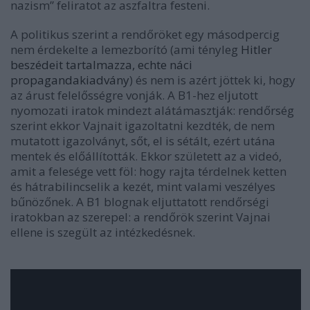
nazism” feliratot az aszfaltra festeni.
A politikus szerint a rendőröket egy másodpercig
nem érdekelte a lemezborító (ami tényleg
Hitler
beszédeit tartalmazza, echte náci
propagandakiadvány
) és nem is azért jöttek ki, hogy
az árust felelősségre vonják. A B1-hez eljutott
nyomozati iratok mindezt alátámasztják: rendőrség
szerint ekkor Vajnait igazoltatni kezdték, de nem
mutatott igazolványt, sőt, el is sétált, ezért utána
mentek és előállították. Ekkor született az a videó,
amit a felesége vett föl: hogy rajta térdelnek ketten
és hátrabilincselik a kezét, mint valami veszélyes
bűnözőnek. A B1 blognak eljuttatott rendőrségi
iratokban az szerepel: a rendőrök szerint Vajnai
ellene is szegült az intézkedésnek.