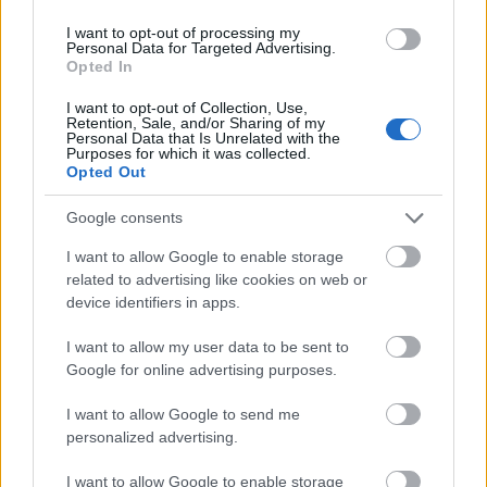
I want to opt-out of processing my
Personal Data for Targeted Advertising.
Opted In
I want to opt-out of Collection, Use,
Retention, Sale, and/or Sharing of my
Personal Data that Is Unrelated with the
Purposes for which it was collected.
Opted Out
Google consents
Vajnai állítása szerint az infotörvényben és a
I want to allow Google to enable storage
személyes adatokról szóló törvénybe ütközik a
related to advertising like cookies on web or
rendőrök eljárása, természetesen a rendőrök saját
device identifiers in apps.
eljárási rendjét is megsértették. (Megtudtuk: a
Klauzál téri csarnok kamerái egyébként 3 napig
I want to allow my user data to be sent to
őrzik a felvételeket, aztán letörlik őket, tehát az
Google for online advertising purposes.
eredeti, bizonyító erejű felvételt már letörölték -
I want to allow Google to send me
anélkül, hogy a rendőrség kikérte volna azt.)
personalized advertising.
Vajnai szerint a hetedik kerületi rendőrök itt vétették
I want to allow Google to enable storage