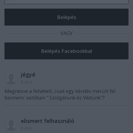
VAGY
jégyé
8 éve
Megnézve a felvételt, csak egy kérdés merült fel
bennem: valóban " Szolgálunk és Védünk"?
elismert felhasználó
8 éve