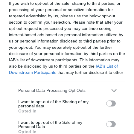
benyomultak a Klauzál téri csarnok biztonsági
If you wish to opt-out of the sale, sharing to third parties, or
kameráinak felvételeit őrző helyiségbe, amolyan
processing of your personal or sensitive information for
ámerikai módon. Ott pedig, ahelyett, hogy a rendőri
targeted advertising by us, please use the below opt-out
section to confirm your selection. Please note that after your
eljárásban szokásos másolatot kértek volna a
opt-out request is processed you may continue seeing
felvételekről,
interest-based ads based on personal information utilized by
us or personal information disclosed to third parties prior to
a saját mobiltelefonjukkal is
your opt-out. You may separately opt-out of the further
készítettek felvételt.
disclosure of your personal information by third parties on the
IAB’s list of downstream participants. This information may
Vajnai kikérte az ügyészségtől és a rendőrségtől
also be disclosed by us to third parties on the
IAB’s List of
ezeket a felvételeket és fel is töltötte a netre. Ez az a
Downstream Participants
that may further disclose it to other
felvétel, amit a rendőrök csináltak a biztonsági
third parties.
kamerák videóiról:
Please note that this website/app uses one or more Google
Personal Data Processing Opt Outs
services and may gather and store information including but
not limited to your visit or usage behaviour. You may click to
I want to opt-out of the Sharing of my
personal data.
grant or deny consent to Google and its third-party tags to
Opted In
use your data for below specified purposes in below Google
consent section.
I want to opt-out of the Sale of my
Personal Data.
Opted In