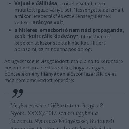
Vajnai előállítása
– mivel elsétált, nem
mutatott igazolványt, sőt, "feszengette az izmait,
amikor leteperték" és ezt ellenszegülésnek
vélték –
arányos volt;
a hitleres lemezborító nem náci propaganda,
csak "kulturális kiadvány",
filmekben és
képeken sokszor szoktak nácikat, Hitlert
ábrázolni, ez mindennapos dolog.
Az ügyészség is vizsgálódott, majd a sajtó kérdésére
novemberben azt válaszolták, hogy az ügyet
bűncselekmény hiányában először lezárták, de ez
még nem emelkedett jogerőre:
Megkeresésére tájékoztatom, hogy a 2.
Nyom. XXXX/2017. számú ügyben a
Központi Nyomozó Főügyészség Budapesti
Regionális Osztálya a hivatalos eljárásban