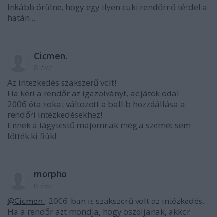
Inkább örülne, hogy egy ilyen cuki rendőrnő térdel a
hátán...
Cicmen.
8 éve
Az intézkedés szakszerű volt!
Ha kéri a rendőr az igazolványt, adjátok oda!
2006 óta sokat változott a ballib hozzáállása a
rendőri intézkedésekhez!
Ennek a lágytestű majomnak még a szemét sem
lőtték ki fiúk!
morpho
8 éve
@Cicmen.
: 2006-ban is szakszerű volt az intézkedés.
Ha a rendőr azt mondja, hogy oszoljanak, akkor