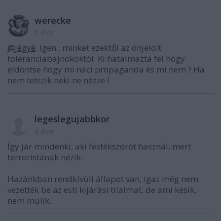
werecke
8 éve
@jégyé
: Igen , minket ezektől az önjelölt
toleranciabajnokoktól. Ki hatalmazta fel hogy
eldöntse hogy mi náci propaganda és mi nem ? Ha
nem tetszik neki ne nézze !
legeslegujabbkor
8 éve
Így jár mindenki, aki festékszórót használ, mert
terroristának nézik.
Hazánkban rendkívüli állapot van, igaz még nem
vezették be az esti kijárási tilalmat, de ami késik,
nem múlik.