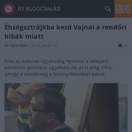
B1 BLOGCSALÁD
Éhségsztrájkba kezd Vajnai a rendőri
hibák miatt
Mr Flynn Rider
•
2018. január 12.
11
Már az katonai ügyészség nyomoz a letepert
baloldali politikus ügyében, de az is elég cifra,
ahogy a rendőrség a bizonyítékokkal bánik.