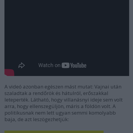
A videó azonban egészen mást mutat: Vajnai után
szaladtak a rendőrök és hátulról, erőszakkal
leteperték. Látható, hogy villanásnyi ideje sem volt
arra, hogy ellenszegüljön, máris a földön volt. A
politikusnak nem lett ugyan semmi komolyabb
baja, de azt leszögezhetjük: