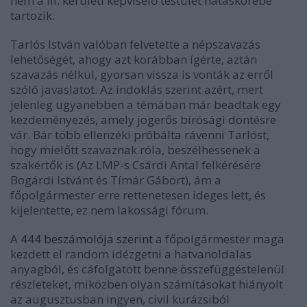
nem a III. kerületi képviselő testület hatáskörébe
tartozik.
Tarlós István valóban felvetette a népszavazás
lehetőségét, ahogy azt korábban ígérte, aztán
szavazás nélkül, gyorsan vissza is vonták az erről
szóló javaslatot. Az indoklás szerint azért, mert
jelenleg ugyanebben a témában már beadtak egy
kezdeményezés, amely jogerős bírósági döntésre
vár. Bár több ellenzéki próbálta rávenni Tarlóst,
hogy mielőtt szavaznak róla, beszélhessenek a
szakértők is (Az LMP-s Csárdi Antal felkérésére
Bogárdi Istvánt és Tímár Gábort), ám a
főpolgármester erre rettenetesen ideges lett, és
kijelentette, ez nem lakossági fórum.
A
444 beszámolója szerint
a főpolgármester maga
kezdett el random idézgetni a hatvanoldalas
anyagból, és cáfolgatott benne összefüggéstelenül
részleteket, miközben olyan számításokat hiányolt
az augusztusban ingyen, civil kurázsiból