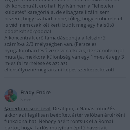
kN koncentrált erő hat. Nyilván nem a "lehetelen
küldetés" kategóriája, de elbagatellizálni sem
hiszem, hogy szabad lenne, főleg, hogy emberéletet
is véd, nem csak két kerti budit meg egy halsütő
bódét két sörpaddal.
A koncentrált erő támadáspontja a felszínről
számítva 2/3 mélységben van. (Persze ez
nyugalomban lévő vízre vonatkozik, de szerintem jól
mutatja, mekkora különbség van egy 1m-es és egy 3
m-es fal terhelése és azt azt
ellensúlyozni/megtartani képes szerkezet között.
Frady Endre
8 éve
@medium size devil
: De álljon, a Nánási úton! És
akkor az illegálisan beépített ártér valóban ártérként
funkcionálhat. Nehogy azért rontsuk el a Római
partot, hogy Tarlós mutyiban építő haverjait