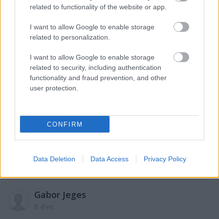
related to functionality of the website or app.
Duplaxiii
8 éve
I want to allow Google to enable storage
Ok, ezt eddig is tudtuk.
related to personalization.
De mi ez a lalala meg fülbe dugott ujj?
Ezt nem találtam a cikkben.
I want to allow Google to enable storage
related to security, including authentication
functionality and fraud prevention, and other
user protection.
Medgar
8 éve
@sas70
: Hát igen. A teljes nyomás 3 t de ez a kis
CONFIRM
erőkar miatt nem probléma. Két méter magasan
csak 1000 kg/m2 a nyomás, de ezeket nem szab
összadni.
Data Deletion
Data Access
Privacy Policy
Gabor Jeges
8 éve