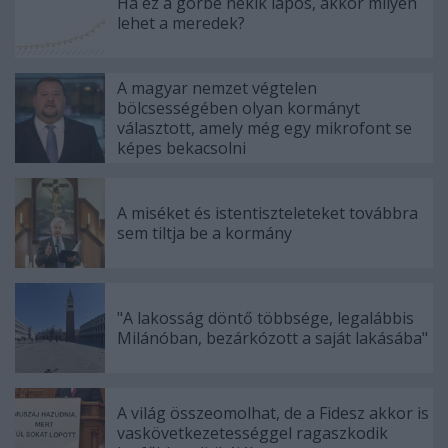
Ha ez a görbe nekik lapos, akkor milyen
lehet a meredek?
A magyar nemzet végtelen
bölcsességében olyan kormányt
választott, amely még egy mikrofont se
képes bekacsolni
A miséket és istentiszteleteket továbbra
sem tiltja be a kormány
"A lakosság döntő többsége, legalábbis
Milánóban, bezárkózott a saját lakásába"
A világ összeomolhat, de a Fidesz akkor is
vaskövetkezetességgel ragaszkodik