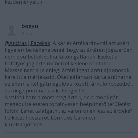
kezdeményei.. )
bogyu
8 éve
@Andras J Fazekas
: A kár és értékaránynál azt azért
figyelembe kellene venni, hogy az ártéren jogszerűen
nem épülhettek volna lakóingatlanok. Ezeket a
hatályos jog értelmében el kellene bontatni.
Messze nem a jelenlegi ártéri ingatlantulajdonosok
kára itt a mértékadó. Őket gálánsan kártalaníthatná
az állam a két gátmegoldás közötti árkülönbözetből,
és még spórolna is a költségvetés.
A valódi harc a most még ártéri, de a mobilgát
megépülte esetén törvényesen beépíthető területést
folyik. Lehet találgatni, ez vajon kinek lesz az érdeke?
Felkészül péztáros Lőrinc és Garancsi
klubtulajdonos.