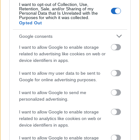
I want to opt-out of Collection, Use,
sas70
Retention, Sale, and/or Sharing of my
Personal Data that Is Unrelated with the
8 éve
Purposes for which it was collected.
Opted Out
@Medgar
: Bár lehet elbasztam a nagy
agyalásomban most, hogy végigolvastam.
Google consents
I want to allow Google to enable storage
related to advertising like cookies on web or
axolotl77
device identifiers in apps.
8 éve
O.V. évértékelő beszéde (2008. febr. 13.):
I want to allow my user data to be sent to
"A népszavazás jogát és lehetőségét nem
Google for online advertising purposes.
megkaptuk, hanem kiharcoltuk......Ne tartóztassuk
I want to allow Google to send me
vissza magunkat, ne ijedjünk meg a magasztosnak
personalized advertising.
tűnő szavaktól: az igazság úgy áll, hogy a
népszavazás az erőszakmentes népi mozgalmak
I want to allow Google to enable storage
legfejlettebb formája, és ezt sikerült valóra
related to analytics like cookies on web or
váltanunk Magyarországon."
device identifiers in apps.
I want to allow Google to enable storage