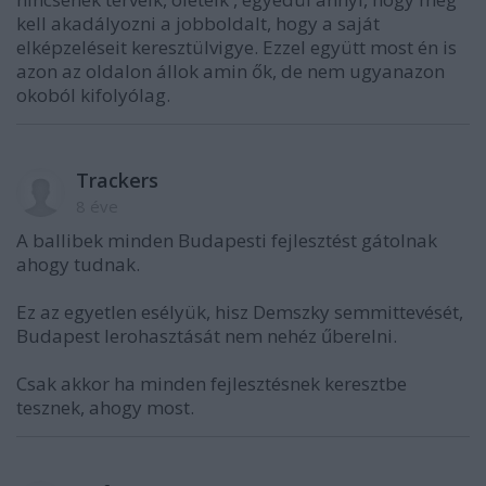
kell akadályozni a jobboldalt, hogy a saját
elképzeléseit keresztülvigye. Ezzel együtt most én is
azon az oldalon állok amin ők, de nem ugyanazon
okoból kifolyólag.
Trackers
8 éve
A ballibek minden Budapesti fejlesztést gátolnak
ahogy tudnak.
Ez az egyetlen esélyük, hisz Demszky semmittevését,
Budapest lerohasztását nem nehéz űberelni.
Csak akkor ha minden fejlesztésnek keresztbe
tesznek, ahogy most.