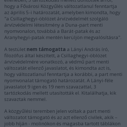
hogy a Fővárosi Közgyűlés változatlanul fenntartja
az április 5-i határozatát, amelyben kimondta, hogy
"a Csillaghegyi-öblözet árvízvédelmét szolgáló
árvízvédelmi létesítmény a Duna-part menti
nyomvonalon, továbbá a Barát-patak és az
Aranyhegyi-patak mentén kerüljön megvalósításra".
A testület
nem támogatta
a Lányi András író,
filozófus által készített, a Csillaghegyi-öblözet
árvízvédelmére vonatkozó, a védmű part menti
változatát ellenző javaslatot, és kimondta azt is,
hogy változatlanul fenntartja a korábbi, a part menti
nyomvonalat támogató határozatát. A Lányi-féle
javaslatot 9 igen és 19 nem szavazattal, 3
tartózkodás mellett utasították el. Kitalálhatja, kik
szavaztak nemmel.
A közgyűlési teremben jelen voltak a part menti
változatot támogató és az azt ellenző civilek, akik –
jobb híján - molinókon és magasba tartott táblákon