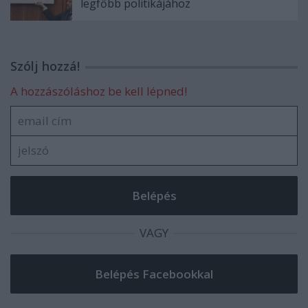
legfőbb politikájához
Szólj hozzá!
A hozzászóláshoz be kell lépned!
VAGY