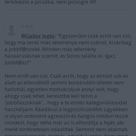
térkővezni a picsába, nem picsogni itt!
8 éve
@Gabor Jeges
: "Egyszerűen csak arról van szó,
hogy ma senki más véleménye nem számít, kizárólag
a jobbf@szoké. Minden más vélemény
hazaárulásnak számít, és Soros találta ki. Igaz,
Jobbf@sz?"
Nem erről van szó. Csak arról, hogy az elmúlt sok év
alatt az ellenzéktől semmi konstruktív ötletet nem
hallottál, egyetlen motivációjuk annyi volt, hogy
ahogy csak lehet, keresztbe kell tenni a
'jobbfaszoknak'... hogy a te elmés kategoriálásodat
használjam. Ráadásul a legpiszlicsárébb ügyekben
is olyan ordenáré agresszív és hangos módon teszik
mindezt, hogy néha már az is elfordítja a fejét, aki
mellé történetesen odaálltak. Semmit nem akarnak,
nincsenek terveik, öleteik , egyedül annyi, hogy meg