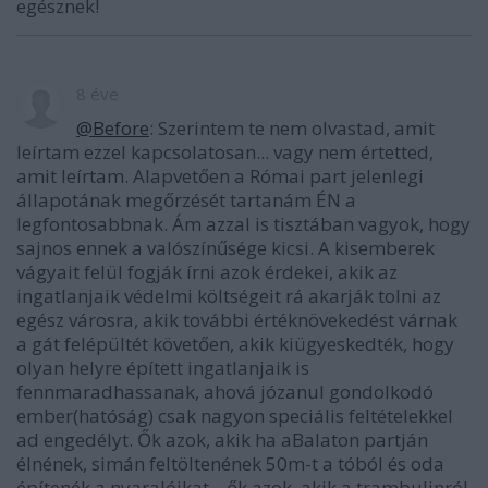
egésznek!
8 éve
@Before
: Szerintem te nem olvastad, amit
leírtam ezzel kapcsolatosan... vagy nem értetted,
amit leírtam. Alapvetően a Római part jelenlegi
állapotának megőrzését tartanám ÉN a
legfontosabbnak. Ám azzal is tisztában vagyok, hogy
sajnos ennek a valószínűsége kicsi. A kisemberek
vágyait felül fogják írni azok érdekei, akik az
ingatlanjaik védelmi költségeit rá akarják tolni az
egész városra, akik további értéknövekedést várnak
a gát felépültét követően, akik kiügyeskedték, hogy
olyan helyre épített ingatlanjaik is
fennmaradhassanak, ahová józanul gondolkodó
ember(hatóság) csak nagyon speciális feltételekkel
ad engedélyt. Ők azok, akik ha aBalaton partján
élnének, simán feltöltenének 50m-t a tóból és oda
építenék a nyaralóikat... ők azok, akik a trambulinról