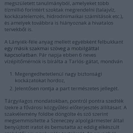
megszületett tanulmányból, amelyeket több
tízmillió forintért szoktak megrendelni (talajvíz,
kockázatelemzés, hidrodnimaikai számítások etc.),
és amelyek továbbra is hiányoznak a hivatalos
tervekből is.
A Lányiék-féle anyag mellett egyébként felbukkant
egy másik szakmai szöveg a mobilgáttal
kapcsolatban
. Pár napja ebben 6 neves
vízépítőmérnök is bírálta a Tarlós-gátat, mondván
Megengedhetetlenül nagy biztonsági
kockázatokat hordoz,
Jelentősen rontja a part természetes jellegét.
Tárgyilagos mondatokban, pontról pontra szedték
ízekre a fővárosi közgyűlési előterjesztés állításait. A
szakvélemény földbe döngölte és szó szerint
megsemmisítette a Szeneczey alpolgármester által
benyújtott iratot és bemutatta az eddig elkészült