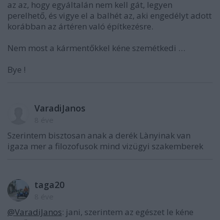
az az, hogy egyáltalán nem kell gát, legyen
perelhető, és vigye el a balhét az, aki engedélyt adott
korábban az ártéren való építkezésre.
Nem most a kármentőkkel kéne szemétkedi …
Bye !
VaradiJanos
8 éve
Szerintem bisztosan anak a derék Lànyinak van
igaza mer a filozofusok mind vizügyi szakemberek
taga20
8 éve
@VaradiJanos
: jani, szerintem az egészet le kéne