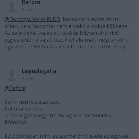
Before
8 éve
@Dorottya Veres RLDD
: bocsánat a nyers stílus
miatt, de a faszomat nem érdekli a dolog költsége.
Az se érdekel, ha az ott lakó és folyton síró-rívó
ügyeskedők a saját kezükkel akarnák megcsinálni,
egyszerűen NE basszák szét a Római partot. Ennyi.
Legeslegalja
8 éve
@Before
:
Senki nem bassza szét..
Politikai cirkusz.
A mobilgát a legjobb dolog ami történhet a
Rómaival.
EZ pont olyan mint az atomerőmű esete az egyszeri