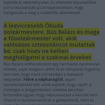
fejezték ki véleményüket. Az ellenzéki képviselőket
sorra leszavazták azzal kapcsolatban, hogy
hallgassák-e meg a szakértők véleményét.
A legviccesebb Óbuda
polgármestere, Bús Balázs és maga
a főpolgármester volt, akik
valóságos sztepptáncot mutattak
be, csak hogy ne kelljen
meghallgatni a szakmai érveket.
Bús Balázs előhozakodott egy harmadik nyomvonal-
ötlettel, saját magára cáfolt rá és láthatóan fogalma
sem volt, hogy most mit kezdjen a kialakult
helyzettel.
Félve a népharagtól
, olyan
nyilatkozatokat tett, amik sejtetik, hogy rájött: a
mobilgát a polgármesteri székébe kerülhet.
Kimondta ugyan, hogy népszavazást a kerület nem
írhat ki a nyomvonalról és a gátépítésről, mert ez