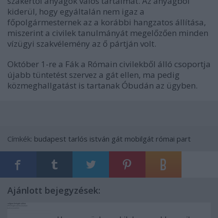
szakértői anyagok valós tartalmát. Az anyagból
kiderül, hogy egyáltalán nem igaz a
főpolgármesternek az a korábbi hangzatos állítása,
miszerint a civilek tanulmányát megelőzően minden
vízügyi szakvélemény az ő pártján volt.
Október 1-re a Fák a Rómain civilekből álló csoportja
újabb tüntetést szervez a gát ellen, ma pedig
közmeghallgatást is tartanak Óbudán az ügyben.
Címkék:
budapest
tarlós istván
gát
mobilgát
római part
Ajánlott bejegyzések: