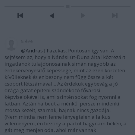
8 éve
@Andras J Fazekas
: Pontosan így van. A
sejtésem az, hogy a Nánási út-Duna által közrezárt
ingatlanok tulajdonosainak simán nagyobb az
érdekérvényesítő képessége, mint az ezen körzeten
kívülieknek és ez bezony nem függ össze a két
csoport létszámával... Az érdekük egybevág a jó
drága gátat építeni szándékozó fővárosi
képviselőkével is, ami szintén sokat fog nyomni a
latban. Aztán ha beüt a ménkű, persze mindenki
mossa kezeit, szarnak, bajnak nincs gazdája.
(Nem mintha nem lenne lényegtelen a laikus
véleményem, én bezony a partot hagynám békén, a
gát meg menjen oda, ahol már vannak