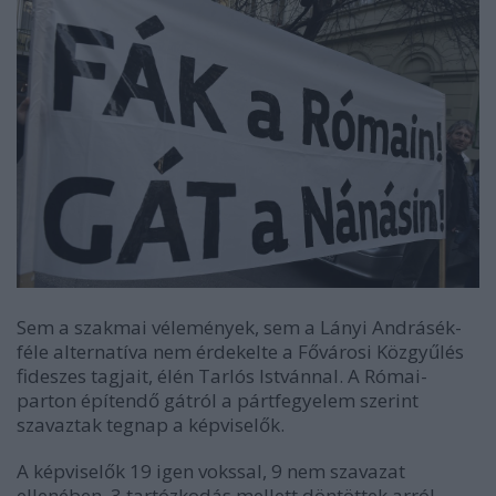
Sem a szakmai vélemények, sem a Lányi Andrásék-
féle alternatíva nem érdekelte a Fővárosi Közgyűlés
fideszes tagjait, élén Tarlós Istvánnal. A Római-
parton építendő gátról a pártfegyelem szerint
szavaztak tegnap a képviselők.
A képviselők 19 igen vokssal, 9 nem szavazat
ellenében, 3 tartózkodás mellett döntöttek arról,