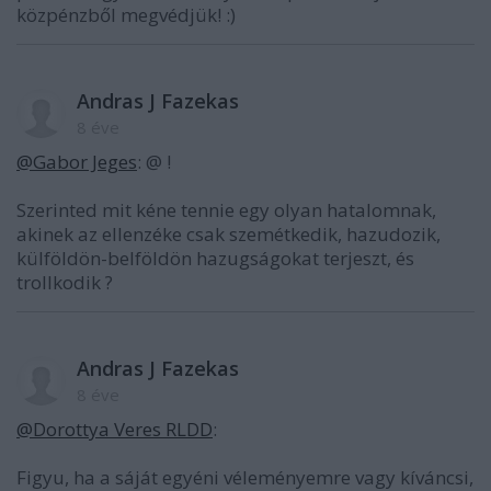
közpénzből megvédjük! :)
Andras J Fazekas
8 éve
@Gabor Jeges
: @ !
Szerinted mit kéne tennie egy olyan hatalomnak,
akinek az ellenzéke csak szemétkedik, hazudozik,
külföldön-belföldön hazugságokat terjeszt, és
trollkodik ?
Andras J Fazekas
8 éve
@Dorottya Veres RLDD
:
Figyu, ha a sáját egyéni véleményemre vagy kíváncsi,