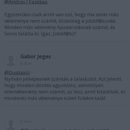
@Andras J Fazekas
:
Egyszerűen csak arról van szó, hogy ma senki más
véleménye nem számít, kizárólag a jobbf@szoké.
Minden más vélemény hazaárulásnak számít, és
Soros találta ki. Igaz, Jobbf@sz?
Gabor Jeges
8 éve
@Duplaxiii
:
Nyilván jelképesnek szánták a lalalázást. Azt jelenti,
hogy minden döntés egyoldalú, semmilyen
ellenvélemény nem számít, az lesz, amit kitaláltak, és
mindenki más véleménye süket fülekre talál.
8 éve