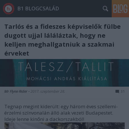
B1 BLOGCSALÁD
Tarlós és a fideszes képviselők fülbe
dugott ujjal láláláztak, hogy ne
kelljen meghallgatniuk a szakmai
érveket
Mr Flynn Rider
•
2017. szeptember 28.
31
Tegnap megint kiderült: egy három éves szellemi-
érzelmi színvonalán álló alak vezeti Budapestet.
Ideje lenne kinőni a dackorszakból!