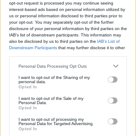
opt-out request is processed you may continue seeing
interest-based ads based on personal information utilized by
Medgar
us or personal information disclosed to third parties prior to
8 éve
your opt-out. You may separately opt-out of the further
disclosure of your personal information by third parties on the
@sas70
: Ezt a 6 tonnát fejtsd ki bővebben, mert az
IAB’s list of downstream participants. This information may
ált. iskolai fizika alpján sehogy sem jön ki....
also be disclosed by us to third parties on the
IAB’s List of
Downstream Participants
that may further disclose it to other
third parties.
sas70
Please note that this website/app uses one or more Google
Personal Data Processing Opt Outs
8 éve
services and may gather and store information including but
not limited to your visit or usage behaviour. You may click to
I want to opt-out of the Sharing of my
@Medgar
: Pascal F=vízoszlop magasság x sűrűsség
personal data.
grant or deny consent to Google and its third-party tags to
x gravitáció, és minden irányba gyengítetlenül
Opted In
use your data for below specified purposes in below Google
terjed. Tehát leegyszerűsítve minden vízszintes
consent section.
méterre, az alját 3 tonna, a közepét két tonna, a felső
I want to opt-out of the Sale of my
Personal Data.
részt meg egy tonna nyomja. Persze ennél nyilván
Opted In
nagyobb, mert ez áramlásmentes, tiszta vízre
vonatkozik.
I want to opt-out of processing my
Personal Data for Targeted Advertising.
Opted In