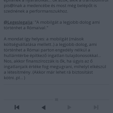
pis@lnak a medencébe és most még belépőt is
szednének a performanszukhoz.
@Legeslegalja
: "A mobilgát a legjobb dolog ami
történhet a Rómaival."
A mondat így helyes: a mobilgát (mások
költségvállalása mellett..) a legjobb dolog, ami
történhet a Római parton engedély nélkül a
hullámtérbe építkező ingatlan tulajdonosokkal...
Nos, akkor finanszírozzák is ők, ha úgyis az ő
ingatlanjaik értéke fog megugrani, mihelyt elkészül
a létesítmény. (Akkor már lehet rá biztosítást
kötni..pl... )