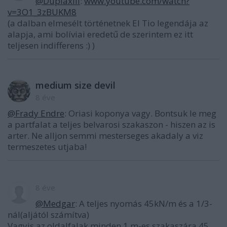
@Duplaxiii
:
www.youtube.com/watch?
v=3O1_3zBUKM8
(a dalban elmesélt történetnek El Tio legendája az
alapja, ami bolíviai eredetű de szerintem ez itt
teljesen indifferens :) )
medium size devil
8 éve
@Frady Endre
: Oriasi koponya vagy. Bontsuk le meg
a partfalat a teljes belvarosi szakaszon - hiszen az is
arter. Ne alljon semmi mesterseges akadaly a viz
termeszetes utjaba!
8 éve
@Medgar
: A teljes nyomás 45kN/m és a 1/3-
nál(aljától számítva)
Vagyis az oldalfalak minden 1 m-es szakaszára 45